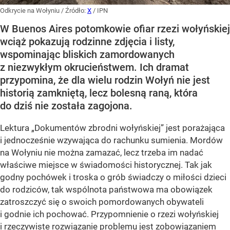
Odkrycie na Wołyniu
/ Źródło:
X
/
IPN
W Buenos Aires potomkowie ofiar rzezi wołyńskiej
wciąż pokazują rodzinne zdjęcia i listy,
wspominając bliskich zamordowanych
z niezwykłym okrucieństwem. Ich dramat
przypomina, że dla wielu rodzin Wołyń nie jest
historią zamkniętą, lecz bolesną raną, która
do dziś nie została zagojona.
Lektura „Dokumentów zbrodni wołyńskiej” jest porażająca
i jednocześnie wzywająca do rachunku sumienia. Mordów
na Wołyniu nie można zamazać, lecz trzeba im nadać
właściwe miejsce w świadomości historycznej. Tak jak
godny pochówek i troska o grób świadczy o miłości dzieci
do rodziców, tak wspólnota państwowa ma obowiązek
zatroszczyć się o swoich pomordowanych obywateli
i godnie ich pochować. Przypomnienie o rzezi wołyńskiej
i rzeczywiste rozwiązanie problemu jest zobowiązaniem