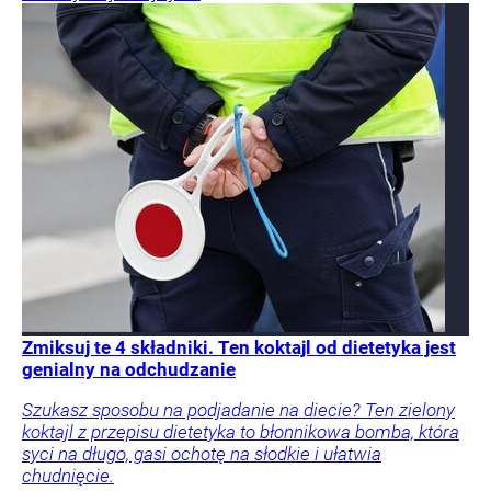
Zmiksuj te 4 składniki. Ten koktajl od dietetyka jest
genialny na odchudzanie
Szukasz sposobu na podjadanie na diecie? Ten zielony
koktajl z przepisu dietetyka to błonnikowa bomba, która
syci na długo, gasi ochotę na słodkie i ułatwia
chudnięcie.