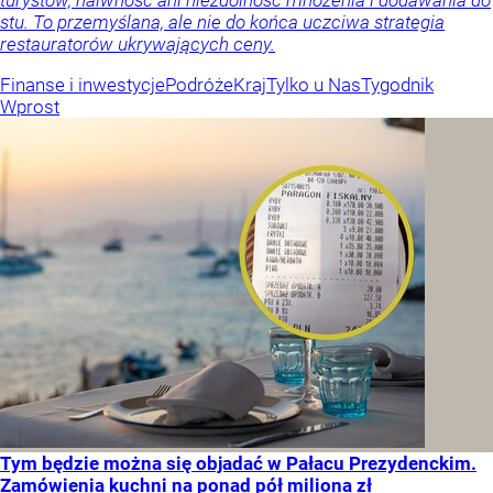
stu. To przemyślana, ale nie do końca uczciwa strategia
restauratorów ukrywających ceny.
Finanse i inwestycje
Podróże
Kraj
Tylko u Nas
Tygodnik
Wprost
Tym będzie można się objadać w Pałacu Prezydenckim.
Zamówienia kuchni na ponad pół miliona zł