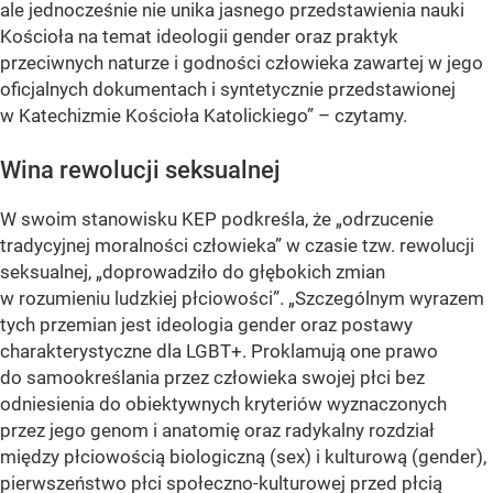
ale jednocześnie nie unika jasnego przedstawienia nauki
Kościoła na temat ideologii gender oraz praktyk
przeciwnych naturze i godności człowieka zawartej w jego
oficjalnych dokumentach i syntetycznie przedstawionej
w Katechizmie Kościoła Katolickiego”
– czytamy.
Wina rewolucji seksualnej
W swoim stanowisku KEP podkreśla, że
„odrzucenie
tradycyjnej moralności człowieka”
w czasie tzw. rewolucji
seksualnej,
„doprowadziło do głębokich zmian
w rozumieniu ludzkiej płciowości”
.
„Szczególnym wyrazem
tych przemian jest ideologia gender oraz postawy
charakterystyczne dla LGBT+. Proklamują one prawo
do samookreślania przez człowieka swojej płci bez
odniesienia do obiektywnych kryteriów wyznaczonych
przez jego genom i anatomię oraz radykalny rozdział
między płciowością biologiczną (sex) i kulturową (gender),
pierwszeństwo płci społeczno-kulturowej przed płcią