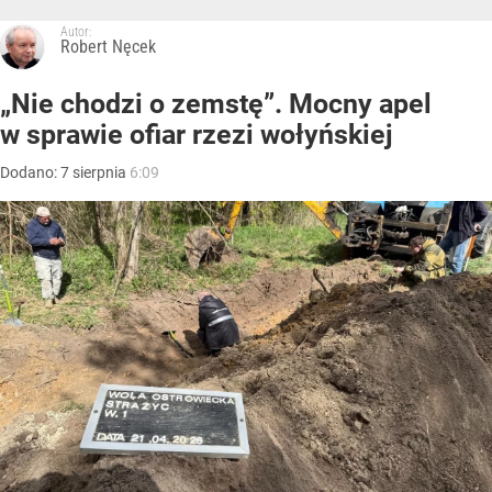
Autor:
Robert Nęcek
„Nie chodzi o zemstę”. Mocny apel
w sprawie ofiar rzezi wołyńskiej
Dodano:
7
sierpnia
6:09