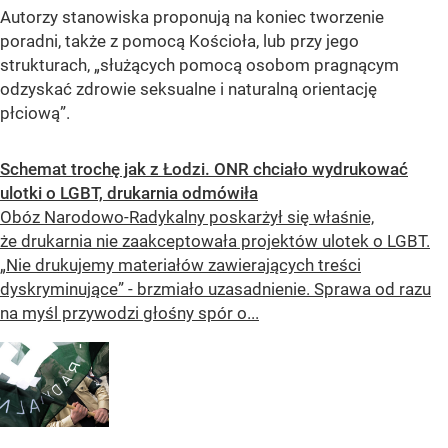
Autorzy stanowiska proponują na koniec tworzenie
poradni, także z pomocą Kościoła, lub przy jego
strukturach,
„służących pomocą osobom pragnącym
odzyskać zdrowie seksualne i naturalną orientację
płciową”
.
Schemat trochę jak z Łodzi. ONR chciało wydrukować
ulotki o LGBT, drukarnia odmówiła
Obóz Narodowo-Radykalny poskarżył się właśnie,
że drukarnia nie zaakceptowała projektów ulotek o LGBT.
„Nie drukujemy materiałów zawierających treści
dyskryminujące” - brzmiało uzasadnienie. Sprawa od razu
na myśl przywodzi głośny spór o...