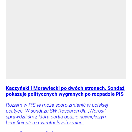
Kaczyński i Morawiecki po dwóch stronach. Sondaż
pokazuje politycznych wygranych po rozpadzie PiS
Rozłam w PiS-ie może sporo zmienić w polskiej
polityce. W sondażu SW Research dla „Wprost”
sprawdziliśmy, która partia będzie największym
beneficjentem ewentualnych zmian.