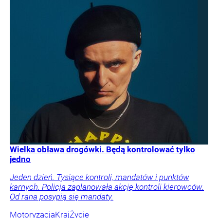
Wielka obława drogówki. Będą kontrolować tylko
jedno
Jeden dzień. Tysiące kontroli, mandatów i punktów
karnych. Policja zaplanowała akcję kontroli kierowców.
Od rana posypią się mandaty.
Motoryzacja
Kraj
Życie