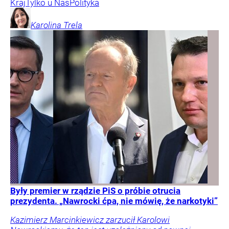
Kraj
Tylko u Nas
Polityka
Karolina
Trela
Były premier w rządzie PiS o próbie otrucia
prezydenta. „Nawrocki ćpa, nie mówię, że narkotyki”
Kazimierz Marcinkiewicz zarzucił Karolowi