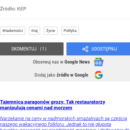
Źródło:
KEP
Wiadomości
Kraj
Życie
Polityka
SKOMENTUJ
UDOSTĘPNIJ
1
Obserwuj nas
w
Google News
Dodaj jako
źródło w Google
Tajemnica paragonów grozy. Tak restauratorzy
manipulują cenami nad morzem
Narzekanie na ceny w nadmorskich smażalniach są częścią
naszego wakacyjnego folkloru. Jednak to nie głupota
turystów, naiwność ani niezdolność mnożenia i dodawania do