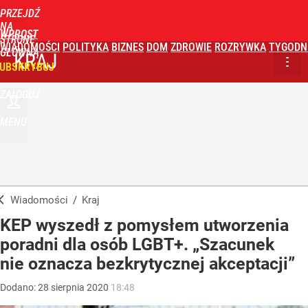
PRZEJDŹ
NA
WPROST
STRONĘ
WIADOMOŚCI
POLITYKA
BIZNES
DOM
ZDROWIE
ROZRYWKA
TYGODN
GŁÓWNĄ
KRAJ
UBSKRYBUJ
ZALOGUJ
MENU
Wiadomości
/
Kraj
KEP wyszedł z pomysłem utworzenia
poradni dla osób LGBT+. „Szacunek
nie oznacza bezkrytycznej akceptacji”
Dodano:
28
sierpnia
2020
18:48