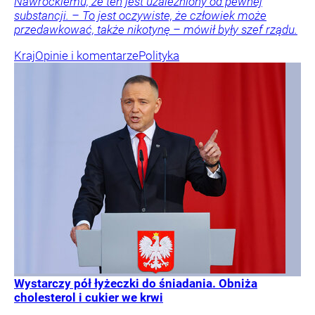
Nawrockiemu, że ten jest uzależniony od pewnej
substancji. – To jest oczywiste, że człowiek może
przedawkować, także nikotynę – mówił były szef rządu.
Kraj
Opinie i komentarze
Polityka
Wystarczy pół łyżeczki do śniadania. Obniża
cholesterol i cukier we krwi