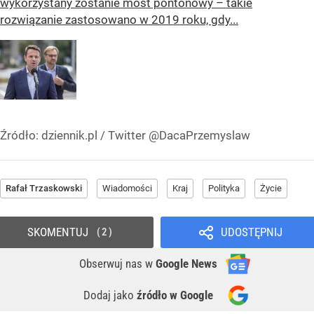
wykorzystany zostanie most pontonowy – takie
rozwiązanie zastosowano w 2019 roku, gdy...
Źródło:
dziennik.pl / Twitter @DacaPrzemyslaw
Rafał Trzaskowski
Wiadomości
Kraj
Polityka
Życie
SKOMENTUJ
UDOSTĘPNIJ
2
Obserwuj nas
w
Google News
Dodaj jako
źródło w Google