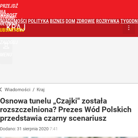
PRZEJDŹ
NA
WPROST
STRONĘ
WIADOMOŚCI
POLITYKA
BIZNES
DOM
ZDROWIE
ROZRYWKA
TYGODN
GŁÓWNĄ
KRAJ
UBSKRYBUJ
ZALOGUJ
MENU
Wiadomości
/
Kraj
Osnowa tunelu „Czajki" została
rozszczelniona? Prezes Wód Polskich
przedstawia czarny scenariusz
Dodano:
31
sierpnia
2020
7:41