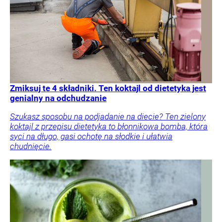
Zmiksuj te 4 składniki. Ten koktajl od dietetyka jest
genialny na odchudzanie
Szukasz sposobu na podjadanie na diecie? Ten zielony
koktajl z przepisu dietetyka to błonnikowa bomba, która
syci na długo, gasi ochotę na słodkie i ułatwia
chudnięcie.