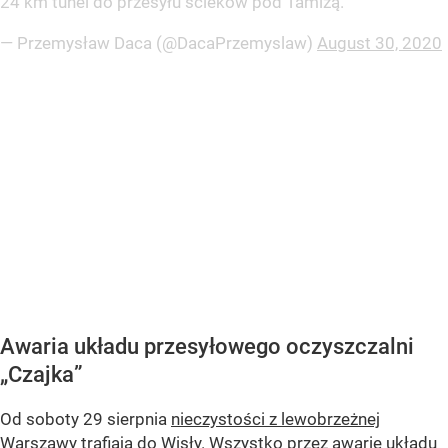
24 km tunel do przesyłu ścieków pod Tamizą.
— Przemysław Daca (@DacaPrzemyslaw)
August 30, 2020
Awaria układu przesyłowego oczyszczalni
„Czajka”
Od soboty 29 sierpnia
nieczystości z lewobrzeżnej
Warszawy trafiają do Wisły
. Wszystko przez awarię układu