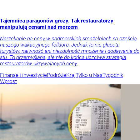
Tajemnica paragonów grozy. Tak restauratorzy
manipulują cenami nad morzem
Narzekanie na ceny w nadmorskich smażalniach są częścią
naszego wakacyjnego folkloru. Jednak to nie głupota
turystów, naiwność ani niezdolność mnożenia i dodawania do
stu. To przemyślana, ale nie do końca uczciwa strategia
restauratorów ukrywających ceny.
Finanse i inwestycje
Podróże
Kraj
Tylko u Nas
Tygodnik
Wprost