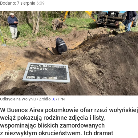
Dodano:
7
sierpnia
6:09
Odkrycie na Wołyniu
/ Źródło:
X
/
IPN
W Buenos Aires potomkowie ofiar rzezi wołyńskiej
wciąż pokazują rodzinne zdjęcia i listy,
wspominając bliskich zamordowanych
z niezwykłym okrucieństwem. Ich dramat