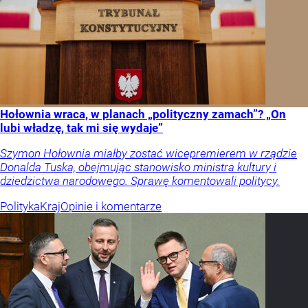
Hołownia wraca, w planach „polityczny zamach”? „On
lubi władzę, tak mi się wydaje”
Szymon Hołownia miałby zostać wicepremierem w rządzie
Donalda Tuska, obejmując stanowisko ministra kultury i
dziedzictwa narodowego. Sprawę komentowali politycy.
Polityka
Kraj
Opinie i komentarze