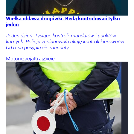
Wielka obława drogówki. Będą kontrolować tylko
jedno
Jeden dzień. Tysiące kontroli, mandatów i punktów
karnych. Policja zaplanowała akcję kontroli kierowców.
Od rana posypią się mandaty.
Motoryzacja
Kraj
Życie