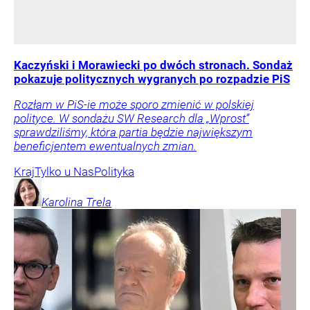
Kaczyński i Morawiecki po dwóch stronach. Sondaż
pokazuje politycznych wygranych po rozpadzie PiS
Rozłam w PiS-ie może sporo zmienić w polskiej
polityce. W sondażu SW Research dla „Wprost”
sprawdziliśmy, która partia będzie największym
beneficjentem ewentualnych zmian.
Kraj
Tylko u Nas
Polityka
Karolina
Trela