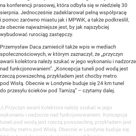
na konferencji prasowej, która odbyła się w niedzielę 30
sierpnia. Jednocześnie zadeklarował pełną współpracę
i pomoc zarówno miastu jak i MPWiK, a także podkreślił,
że obecnie najważniejsze jest, by jak najszybciej
wybudować rurociąg zastępczy.
Przemysław Daca zamieścił także wpis w mediach
społecznościowych, w którym zaznaczył, że „przyczyn
awarii kolektora należy szukać w jego wykonaniu i nadzorze
nad funkcjonowaniem”. „Koncepcja tuneli pod wodą jest
rzeczą powszechną, przykładem jest choćby metro
pod Wisłą. Obecnie w Londynie buduje się 24 km tunel
do przesyłu ścieków pod Tamizą” – czytamy dalej.
⚠️Przyczyn awarii kolektora należy szukać w jego
wykonaniu i nadzorze nad funkcjonowaniem. Koncepcja
tuneli pod wodą jest rzeczą powszechną, przykładem jest
choćby metro pod Wisłą. Obecnie w Londynie buduje się