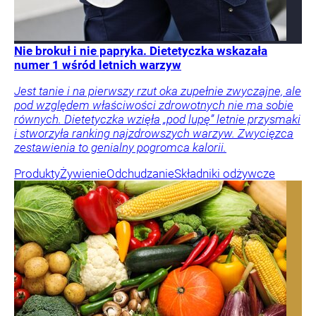
Nie brokuł i nie papryka. Dietetyczka wskazała
numer 1 wśród letnich warzyw
Jest tanie i na pierwszy rzut oka zupełnie zwyczajne, ale
pod względem właściwości zdrowotnych nie ma sobie
równych. Dietetyczka wzięła „pod lupę” letnie przysmaki
i stworzyła ranking najzdrowszych warzyw. Zwycięzca
zestawienia to genialny pogromca kalorii.
Produkty
Żywienie
Odchudzanie
Składniki odżywcze