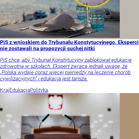
PiS z wnioskiem do Trybunału Konstytucyjnego. Eksperci
nie zostawali na propozycji suchej nitki
PiS chce, aby Trybunał Konstytucyjny zablokował edukację
zdrowotną w szkołach. Ekspert zwraca jednak uwagę, że
„Polska wydaje coraz więcej pieniędzy na leczenie chorób
cywilizacyjnych” i edukacja jest tańsza.
Kraj
Edukacja
Polityka