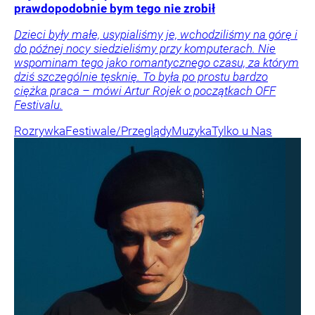
prawdopodobnie bym tego nie zrobił
Dzieci były małe, usypialiśmy je, wchodziliśmy na górę i
do późnej nocy siedzieliśmy przy komputerach. Nie
wspominam tego jako romantycznego czasu, za którym
dziś szczególnie tęsknię. To była po prostu bardzo
ciężka praca – mówi Artur Rojek o początkach OFF
Festivalu.
Rozrywka
Festiwale/Przeglądy
Muzyka
Tylko u Nas