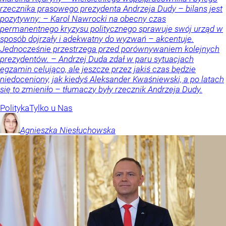
rzecznika prasowego prezydenta Andrzeja Dudy – bilans jest
pozytywny: – Karol Nawrocki na obecny czas
permanentnego kryzysu politycznego sprawuje swój urząd w
sposób dojrzały i adekwatny do wyzwań – akcentuje.
Jednocześnie przestrzega przed porównywaniem kolejnych
prezydentów. – Andrzej Duda zdał w paru sytuacjach
egzamin celująco, ale jeszcze przez jakiś czas będzie
niedoceniony, jak kiedyś Aleksander Kwaśniewski, a po latach
się to zmieniło – tłumaczy były rzecznik Andrzeja Dudy.
Polityka
Tylko u Nas
Agnieszka
Niesłuchowska