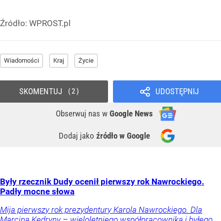
Źródło:
WPROST.pl
Wiadomości
Kraj
Życie
SKOMENTUJ
UDOSTĘPNIJ
2
Obserwuj nas
w
Google News
Dodaj jako
źródło w Google
Były rzecznik Dudy ocenił pierwszy rok Nawrockiego.
Padły mocne słowa
Mija pierwszy rok prezydentury Karola Nawrockiego. Dla
Marcina Kędryny – wieloletniego współpracownika i byłego