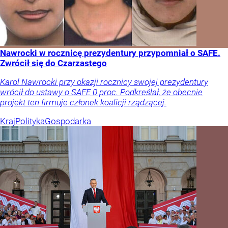
Nawrocki w rocznicę prezydentury przypomniał o SAFE.
Zwrócił się do Czarzastego
Karol Nawrocki przy okazji rocznicy swojej prezydentury
wrócił do ustawy o SAFE 0 proc. Podkreślał, że obecnie
projekt ten firmuje członek koalicji rządzącej.
Kraj
Polityka
Gospodarka