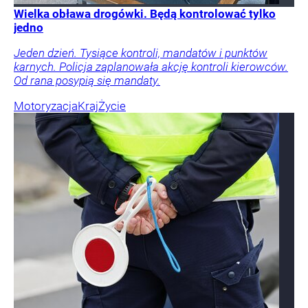
Wielka obława drogówki. Będą kontrolować tylko
jedno
Jeden dzień. Tysiące kontroli, mandatów i punktów
karnych. Policja zaplanowała akcję kontroli kierowców.
Od rana posypią się mandaty.
Motoryzacja
Kraj
Życie