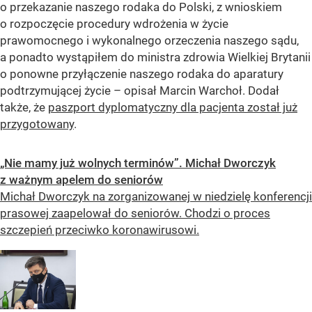
o przekazanie naszego rodaka do Polski, z wnioskiem
o rozpoczęcie procedury wdrożenia w życie
prawomocnego i wykonalnego orzeczenia naszego sądu,
a ponadto wystąpiłem do ministra zdrowia Wielkiej Brytanii
o ponowne przyłączenie naszego rodaka do aparatury
podtrzymującej życie
– opisał Marcin Warchoł. Dodał
także, że
paszport dyplomatyczny dla pacjenta został już
przygotowany
.
„Nie mamy już wolnych terminów”. Michał Dworczyk
z ważnym apelem do seniorów
Michał Dworczyk na zorganizowanej w niedzielę konferencji
prasowej zaapelował do seniorów. Chodzi o proces
szczepień przeciwko koronawirusowi.