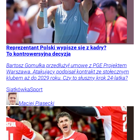
Reprezentant Polski wypisze się z kadry?
To kontrowersyjna decyzja
Bartosz Gomułka przedłużył umowę z PGE Projektem
Warszawa. Atakujący podpisał kontrakt ze stołecznym
klubem aż do 2029 roku. Czy to słuszny krok 24-latka?
Siatkówka
Sport
Maciej
Piasecki