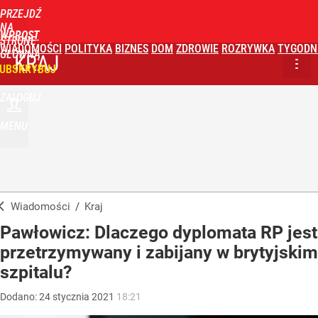
PRZEJDŹ
NA
WPROST
STRONĘ
WIADOMOŚCI
POLITYKA
BIZNES
DOM
ZDROWIE
ROZRYWKA
TYGODN
GŁÓWNĄ
KRAJ
UBSKRYBUJ
ZALOGUJ
MENU
Wiadomości
/
Kraj
Pawłowicz: Dlaczego dyplomata RP jest
przetrzymywany i zabijany w brytyjskim
szpitalu?
Dodano:
24
stycznia
2021
18:21