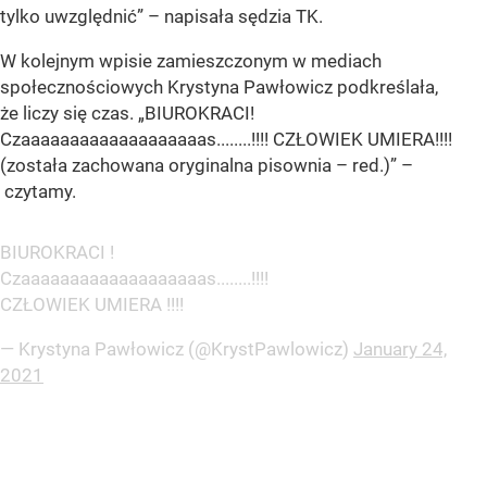
tylko uwzględnić” – napisała sędzia TK.
W kolejnym wpisie zamieszczonym w mediach
społecznościowych Krystyna Pawłowicz podkreślała,
że liczy się czas. „BIUROKRACI!
Czaaaaaaaaaaaaaaaaaaas........!!!! CZŁOWIEK UMIERA!!!!
(została zachowana oryginalna pisownia – red.)” –
czytamy.
BIUROKRACI !
Czaaaaaaaaaaaaaaaaaaas........!!!!
CZŁOWIEK UMIERA !!!!
— Krystyna Pawłowicz (@KrystPawlowicz)
January 24,
2021