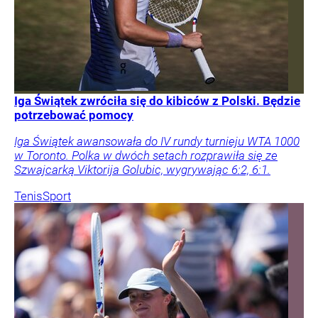
Iga Świątek zwróciła się do kibiców z Polski. Będzie
potrzebować pomocy
Iga Świątek awansowała do IV rundy turnieju WTA 1000
w Toronto. Polka w dwóch setach rozprawiła się ze
Szwajcarką Viktorija Golubic, wygrywając 6:2, 6:1.
Tenis
Sport