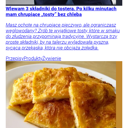
Wlewam 3 składniki do tostera. Po kilku minutach
mam chrupiące „tosty” bez chleba
Masz ochotę na chrupiące pieczywo, ale ograniczasz
węglowodany? Zrób te wyjątkowe tosty, które w smaku
do złudzenia przypominają tradycyjne. Wystarczą trzy
proste składniki, by na talerzu wylądowała pyszna,
sycąca przekąska, która nie obciąża żołądka.
Przepisy
Produkty
Żywienie