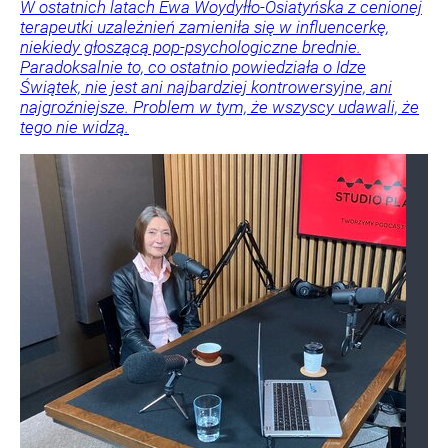
W ostatnich latach Ewa Woydyłło-Osiatyńska z cenionej
terapeutki uzależnień zamieniła się w influencerkę,
niekiedy głoszącą pop-psychologiczne brednie.
Paradoksalnie to, co ostatnio powiedziała o Idze
Świątek, nie jest ani najbardziej kontrowersyjne, ani
najgroźniejsze. Problem w tym, że wszyscy udawali, że
tego nie widzą.