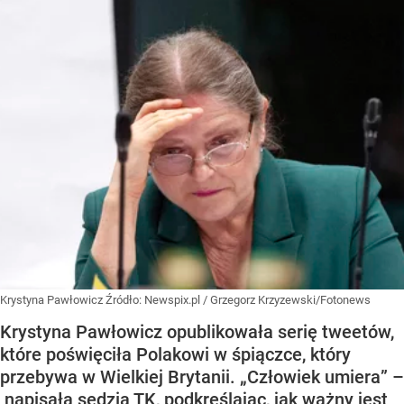
Krystyna Pawłowicz
Źródło:
Newspix.pl
/
Grzegorz Krzyzewski/Fotonews
Krystyna Pawłowicz opublikowała serię tweetów,
które poświęciła Polakowi w śpiączce, który
przebywa w Wielkiej Brytanii. „Człowiek umiera” –
napisała sędzia TK, podkreślając, jak ważny jest