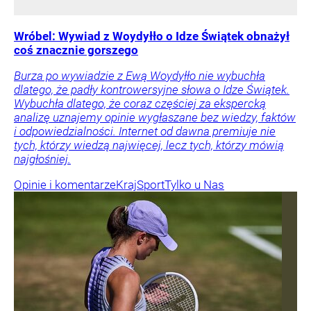
Wróbel: Wywiad z Woydyłło o Idze Świątek obnażył
coś znacznie gorszego
Burza po wywiadzie z Ewą Woydyłło nie wybuchła
dlatego, że padły kontrowersyjne słowa o Idze Świątek.
Wybuchła dlatego, że coraz częściej za ekspercką
analizę uznajemy opinie wygłaszane bez wiedzy, faktów
i odpowiedzialności. Internet od dawna premiuje nie
tych, którzy wiedzą najwięcej, lecz tych, którzy mówią
najgłośniej.
Opinie i komentarze
Kraj
Sport
Tylko u Nas