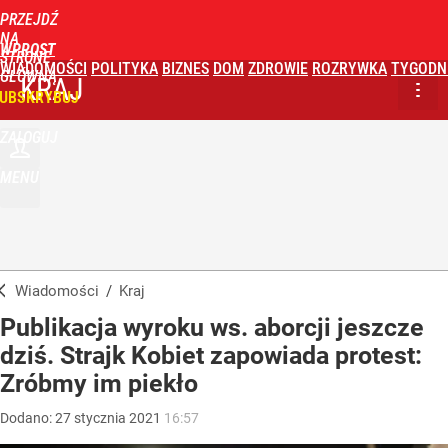
PRZEJDŹ
NA
WPROST
STRONĘ
WIADOMOŚCI
POLITYKA
BIZNES
DOM
ZDROWIE
ROZRYWKA
TYGODN
GŁÓWNĄ
KRAJ
UBSKRYBUJ
ZALOGUJ
MENU
Wiadomości
/
Kraj
Publikacja wyroku ws. aborcji jeszcze
dziś. Strajk Kobiet zapowiada protest:
Zróbmy im piekło
Dodano:
27
stycznia
2021
16:57