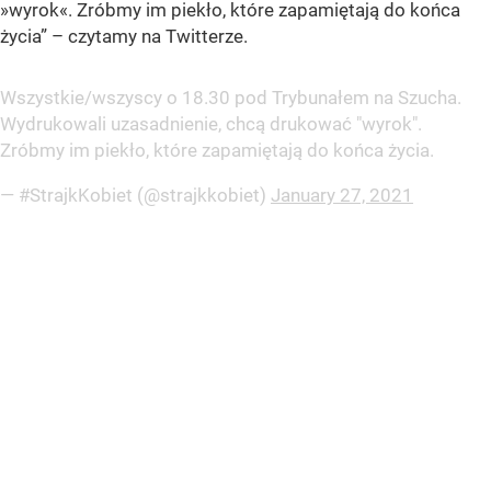
»wyrok«. Zróbmy im piekło, które zapamiętają do końca
życia” – czytamy na Twitterze.
Wszystkie/wszyscy o 18.30 pod Trybunałem na Szucha.
Wydrukowali uzasadnienie, chcą drukować "wyrok".
Zróbmy im piekło, które zapamiętają do końca życia.
— #StrajkKobiet (@strajkkobiet)
January 27, 2021