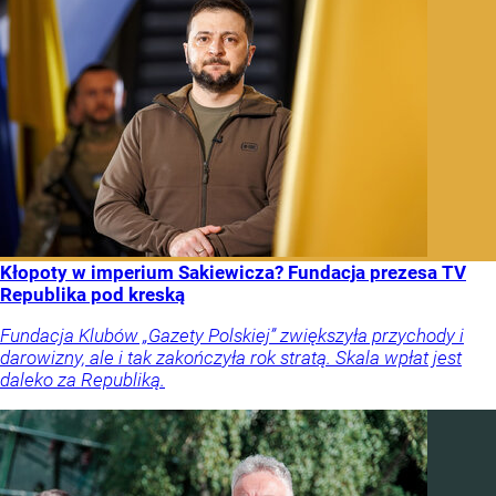
Kłopoty w imperium Sakiewicza? Fundacja prezesa TV
Republika pod kreską
Fundacja Klubów „Gazety Polskiej” zwiększyła przychody i
darowizny, ale i tak zakończyła rok stratą. Skala wpłat jest
daleko za Republiką.