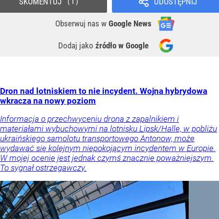
SKOMENTUJ
UDOSTĘPNIJ
1
Obserwuj nas
w
Google News
Dodaj jako
źródło w Google
Dron nad lotniskiem to nie incydent. Wojna hybrydowa
wkracza na nowy poziom
Informacja o przechwyceniu drona z zapalnikiem i
materiałami wybuchowymi na lotnisku Lipsk/Halle, w pobliżu
ukraińskiego samolotu transportowego Antonow, może
wydawać się kolejnym niepokojącym incydentem w Europie.
W mojej ocenie jest jednak czymś znacznie poważniejszym.
To sygnał ostrzegawczy.