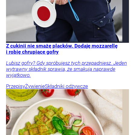
Z cukinii nie smażę placków. Dodaję mozzarellę
i robię chrupiące gofry
Lubisz gofry? Gdy spróbujesz tych przepadniesz. Jeden
wytrawny składnik sprawia, że smakują naprawdę
wyjątkowo.
Przepisy
Żywienie
Składniki odżywcze