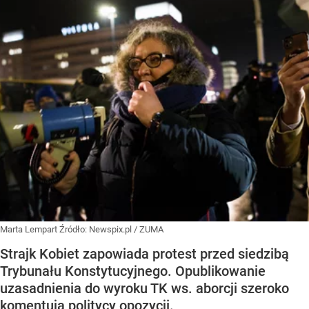
Marta Lempart
Źródło:
Newspix.pl
/
ZUMA
Strajk Kobiet zapowiada protest przed siedzibą
Trybunału Konstytucyjnego. Opublikowanie
uzasadnienia do wyroku TK ws. aborcji szeroko
komentują politycy opozycji.