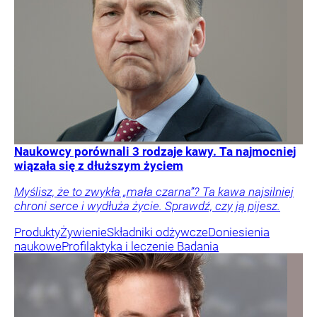
Naukowcy porównali 3 rodzaje kawy. Ta najmocniej
wiązała się z dłuższym życiem
Myślisz, że to zwykła „mała czarna”? Ta kawa najsilniej
chroni serce i wydłuża życie. Sprawdź, czy ją pijesz.
Produkty
Żywienie
Składniki odżywcze
Doniesienia
naukowe
Profilaktyka i leczenie
Badania