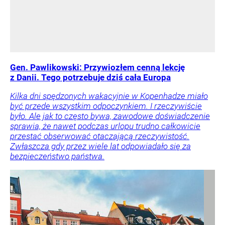
Gen. Pawlikowski: Przywiozłem cenną lekcję
z Danii. Tego potrzebuje dziś cała Europa
Kilka dni spędzonych wakacyjnie w Kopenhadze miało
być przede wszystkim odpoczynkiem. I rzeczywiście
było. Ale jak to często bywa, zawodowe doświadczenie
sprawia, że nawet podczas urlopu trudno całkowicie
przestać obserwować otaczającą rzeczywistość.
Zwłaszcza gdy przez wiele lat odpowiadało się za
bezpieczeństwo państwa.