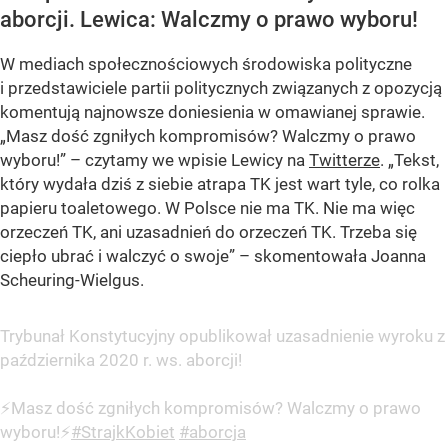
aborcji. Lewica: Walczmy o prawo wyboru!
W mediach społecznościowych środowiska polityczne
i przedstawiciele partii politycznych związanych z opozycją
komentują najnowsze doniesienia w omawianej sprawie.
„Masz dość zgniłych kompromisów? Walczmy o prawo
wyboru!” – czytamy we wpisie Lewicy na
Twitterze
. „Tekst,
który wydała dziś z siebie atrapa TK jest wart tyle, co rolka
papieru toaletowego. W Polsce nie ma TK. Nie ma więc
orzeczeń TK, ani uzasadnień do orzeczeń TK. Trzeba się
ciepło ubrać i walczyć o swoje” – skomentowała Joanna
Scheuring-Wielgus.
Trybunał Konstytucyjny opublikował uzasadnienie wyroku z
października 2020 r. ws. aborcji!
⚡Masz dość zgniłych kompromisów? Walczmy o prawo
wyboru!⚡
#StrajkKobiet
#aborcja