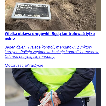
Wielka obława drogówki. Będą kontrolować tylko
jedno
Jeden dzień. Tysiące kontroli, mandatów i punktów
karnych. Policja zaplanowała akcję kontroli kierowców.
Od rana posypią się mandaty.
Motoryzacja
Kraj
Życie