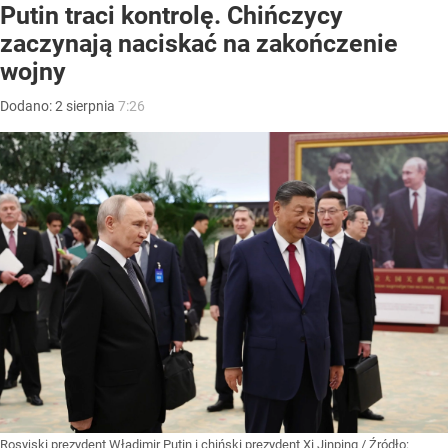
Putin traci kontrolę. Chińczycy
zaczynają naciskać na zakończenie
wojny
Dodano:
2
sierpnia
7:26
Rosyjski prezydent Władimir Putin i chiński prezydent Xi Jinping
/ Źródło: