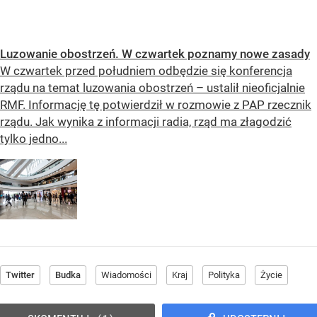
Luzowanie obostrzeń. W czwartek poznamy nowe zasady
W czwartek przed południem odbędzie się konferencja
rządu na temat luzowania obostrzeń – ustalił nieoficjalnie
RMF. Informację tę potwierdził w rozmowie z PAP rzecznik
rządu. Jak wynika z informacji radia, rząd ma złagodzić
tylko jedno...
Twitter
Budka
Wiadomości
Kraj
Polityka
Życie