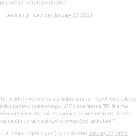
pic.twitter.com/Uw8iOc70iO
— Lewica (@__Lewica)
January 27, 2021
Tekst, który wydała dziś z siebie atrapa TK jest wart tyle, co
rolka papieru toaletowego. W Polsce nie ma TK. Nie ma
więc orzeczeń TK, ani uzasadnień do orzeczeń TK. Trzeba
się ciepło ubrać i walczyć o swoje
@strajkkobiet
?
— J. Scheuring-Wielgus (@JoankaSW)
January 27, 2021