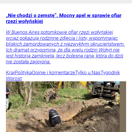
„Nie chodzi o zemstę”. Mocny apel w sprawie ofiar
rzezi wołyńskiej
W Buenos Aires potomkowie ofiar rzezi wołyńskiej
wciąż pokazują rodzinne zdjęcia i listy, wspominając
bliskich zamordowanych z niezwykłym okrucieństwem.
Ich dramat przypomina, że dla wielu rodzin Wołyń nie
jest historią zamkniętą, lecz bolesną raną, która do dziś
nie została zagojona.
Kraj
Polityka
Opinie i komentarze
Tylko u Nas
Tygodnik
Wprost