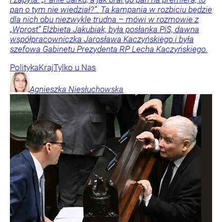
pan o tym nie wiedział?”. Ta kampania w rozbiciu będzie
dla nich obu niezwykle trudna – mówi w rozmowie z
„Wprost” Elżbieta Jakubiak, była posłanka PiS, dawna
współpracowniczka Jarosława Kaczyńskiego i była
szefowa Gabinetu Prezydenta RP Lecha Kaczyńskiego.
Polityka
Kraj
Tylko u Nas
Agnieszka
Niesłuchowska