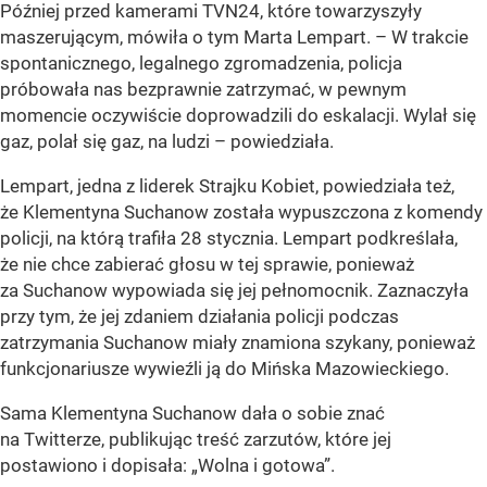
Później przed kamerami TVN24, które towarzyszyły
maszerującym, mówiła o tym Marta Lempart. – W trakcie
spontanicznego, legalnego zgromadzenia, policja
próbowała nas bezprawnie zatrzymać, w pewnym
momencie oczywiście doprowadzili do eskalacji. Wylał się
gaz, polał się gaz, na ludzi – powiedziała.
Lempart, jedna z liderek Strajku Kobiet, powiedziała też,
że Klementyna Suchanow została wypuszczona z komendy
policji, na którą trafiła 28 stycznia. Lempart podkreślała,
że nie chce zabierać głosu w tej sprawie, ponieważ
za Suchanow wypowiada się jej pełnomocnik. Zaznaczyła
przy tym, że jej zdaniem działania policji podczas
zatrzymania Suchanow miały znamiona szykany, ponieważ
funkcjonariusze wywieźli ją do Mińska Mazowieckiego.
Sama Klementyna Suchanow dała o sobie znać
na Twitterze, publikując treść zarzutów, które jej
postawiono i dopisała: „Wolna i gotowa”.