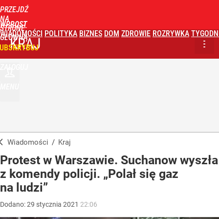
PRZEJDŹ
NA
WPROST
STRONĘ
WIADOMOŚCI
POLITYKA
BIZNES
DOM
ZDROWIE
ROZRYWKA
TYGODN
GŁÓWNĄ
KRAJ
UBSKRYBUJ
ZALOGUJ
MENU
Wiadomości
/
Kraj
Protest w Warszawie. Suchanow wyszła
z komendy policji. „Polał się gaz
na ludzi”
Dodano:
29
stycznia
2021
22:06