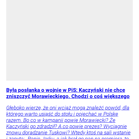
Była posłanka o wojnie w PiS: Kaczyński nie chce
zniszczyć Morawieckiego. Chodzi o coś większego
Głęboko wierzę, że oni wciąż mogą znaleźć powód, dla
którego warto usiąść do stołu i pojechać w Polskę
razem. Bo co w kampanii powie Morawiecki? Że
Kaczyński go zdradził? A co powie prezes? Wyciągnie
znowu doradzanie Tuskowi? Wtedy ktoś na sali wstanie
i zapyta: „Panie Jarku, a jak brał go pan na premiera, to