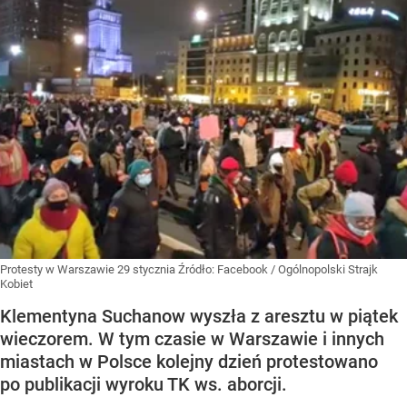
Protesty w Warszawie 29 stycznia
Źródło:
Facebook
/
Ogólnopolski Strajk
Kobiet
Klementyna Suchanow wyszła z aresztu w piątek
wieczorem. W tym czasie w Warszawie i innych
miastach w Polsce kolejny dzień protestowano
po publikacji wyroku TK ws. aborcji.