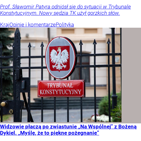
Prof. Sławomir Patyra odniósł się do sytuacji w Trybunale
Konstytucyjnym. Nowy sędzia TK użył gorzkich słów.
Kraj
Opinie i komentarze
Polityka
Widzowie płaczą po zwiastunie „Na Wspólnej” z Bożeną
Dykiel. „Myślę, że to piękne pożegnanie”