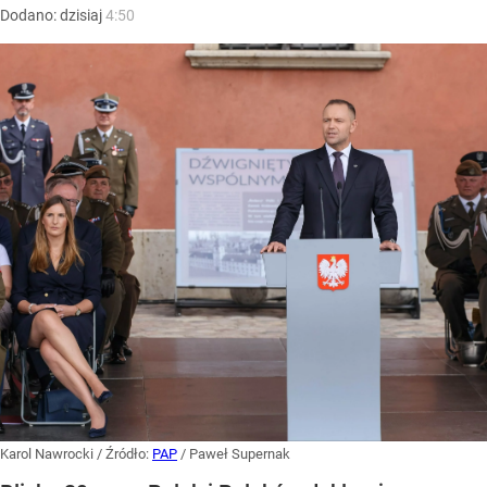
Dodano:
dzisiaj
4:50
Karol Nawrocki
/ Źródło:
PAP
/
Paweł Supernak