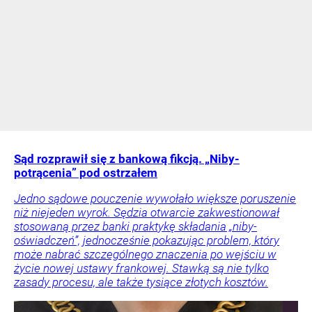
Sąd rozprawił się z bankową fikcją. „Niby-
potrącenia” pod ostrzałem
Jedno sądowe pouczenie wywołało większe poruszenie
niż niejeden wyrok. Sędzia otwarcie zakwestionował
stosowaną przez banki praktykę składania „niby-
oświadczeń”, jednocześnie pokazując problem, który
może nabrać szczególnego znaczenia po wejściu w
życie nowej ustawy frankowej. Stawką są nie tylko
zasady procesu, ale także tysiące złotych kosztów.