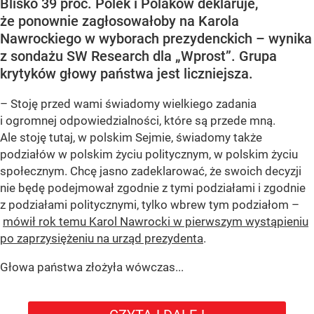
Blisko 39 proc. Polek i Polaków deklaruje,
że ponownie zagłosowałoby na Karola
Nawrockiego w wyborach prezydenckich – wynika
z sondażu SW Research dla „Wprost”. Grupa
krytyków głowy państwa jest liczniejsza.
– Stoję przed wami świadomy wielkiego zadania
i ogromnej odpowiedzialności, które są przede mną.
Ale stoję tutaj, w polskim Sejmie, świadomy także
podziałów w polskim życiu politycznym, w polskim życiu
społecznym. Chcę jasno zadeklarować, że swoich decyzji
nie będę podejmował zgodnie z tymi podziałami i zgodnie
z podziałami politycznymi, tylko wbrew tym podziałom –
mówił rok temu Karol Nawrocki w pierwszym wystąpieniu
po zaprzysiężeniu na urząd prezydenta
.
Głowa państwa złożyła wówczas...