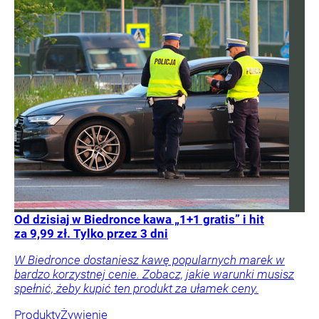
Od dzisiaj w Biedronce kawa „1+1 gratis” i hit
za 9,99 zł. Tylko przez 3 dni
W Biedronce dostaniesz kawę popularnych marek w
bardzo korzystnej cenie. Zobacz, jakie warunki musisz
spełnić, żeby kupić ten produkt za ułamek ceny.
Produkty
Żywienie