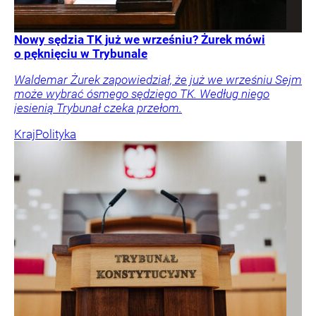
Nowy sędzia TK już we wrześniu? Żurek mówi
o pęknięciu w Trybunale
Waldemar Żurek zapowiedział, że już we wrześniu Sejm
może wybrać ósmego sędziego TK. Według niego
jesienią Trybunał czeka przełom.
Kraj
Polityka