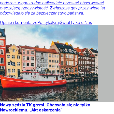
podczas urlopu trudno całkowicie przestać obserwować
otaczającą rzeczywistość. Zwłaszcza gdy przez wiele lat
odpowiadało się za bezpieczeństwo państwa.
Opinie i komentarze
Polityka
Kraj
Świat
Tylko u Nas
Nowy sędzia TK grzmi. Oberwało się nie tylko
Nawrockiemu. „Akt oskarżenia”