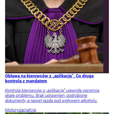
Obława na kierowców z „aplikacją”. Co druga
kontrola z mandatem
Kontrola kierowców z „aplikacją” ujawniła ogromną
skalę problemu. Brak uprawnień, podrobione
dokumenty, a nawet jazda pod wpływem alkoholu.
Motoryzacja
Kraj