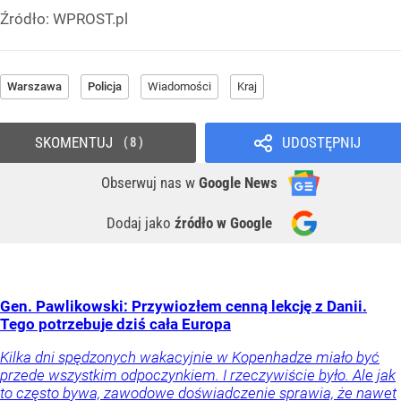
Źródło:
WPROST.pl
Warszawa
Policja
Wiadomości
Kraj
SKOMENTUJ
UDOSTĘPNIJ
8
Obserwuj nas
w
Google News
Dodaj jako
źródło w Google
Gen. Pawlikowski: Przywiozłem cenną lekcję z Danii.
Tego potrzebuje dziś cała Europa
Kilka dni spędzonych wakacyjnie w Kopenhadze miało być
przede wszystkim odpoczynkiem. I rzeczywiście było. Ale jak
to często bywa, zawodowe doświadczenie sprawia, że nawet