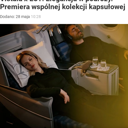
Premiera wspólnej kolekcji kapsułowej
Dodano:
28
maja
10:28