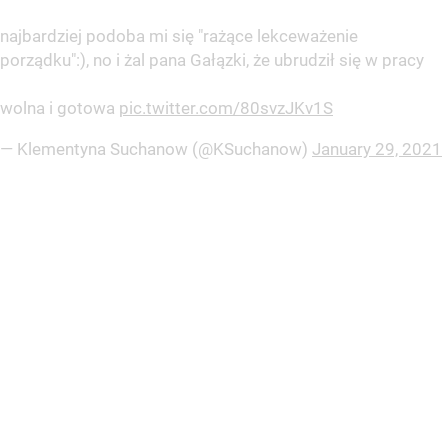
najbardziej podoba mi się "rażące lekceważenie
porządku":), no i żal pana Gałązki, że ubrudził się w pracy
wolna i gotowa
pic.twitter.com/80svzJKv1S
— Klementyna Suchanow (@KSuchanow)
January 29, 2021