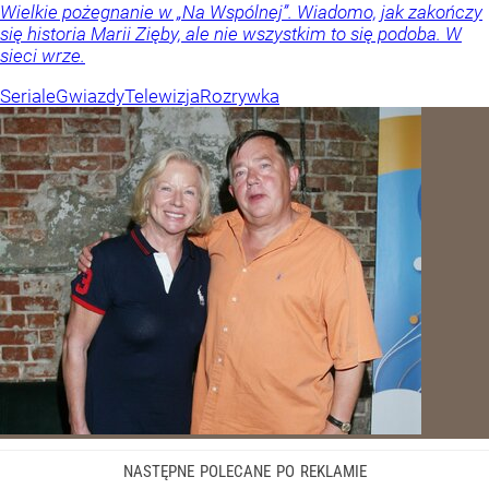
Wielkie pożegnanie w „Na Wspólnej”. Wiadomo, jak zakończy
się historia Marii Zięby, ale nie wszystkim to się podoba. W
sieci wrze.
Seriale
Gwiazdy
Telewizja
Rozrywka