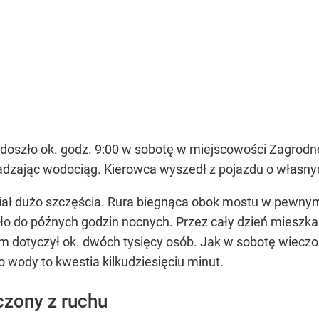
doszło ok. godz. 9:00 w sobotę w miejscowości Zagrod
szkadzając wodociąg. Kierowca wyszedł z pojazdu o własny
miał dużo szczęścia. Rura biegnąca obok mostu w pewnym
ało do późnych godzin nocnych. Przez cały dzień mieszk
lem dotyczył ok. dwóch tysięcy osób. Jak w sobotę wiec
 wody to kwestia kilkudziesięciu minut.
zony z ruchu