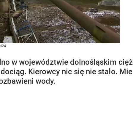
N24
no w województwie dolnośląskim cięż
odociąg. Kierowcy nic się nie stało. M
ozbawieni wody.