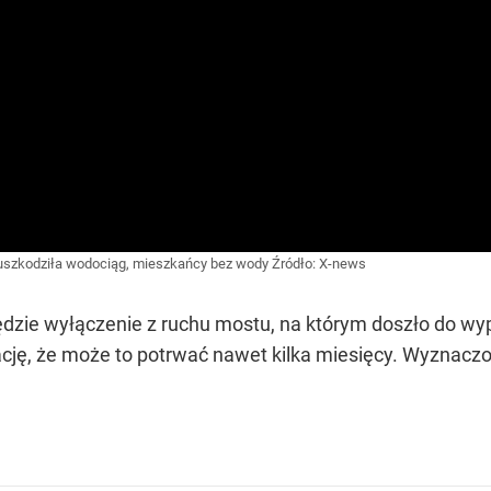
i uszkodziła wodociąg, mieszkańcy bez wody
Źródło:
X-news
dzie wyłączenie z ruchu mostu, na którym doszło do wypa
cję, że może to potrwać nawet kilka miesięcy. Wyznaczo