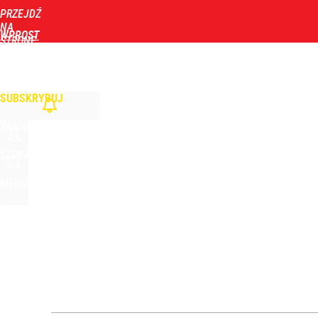
PRZEJDŹ
Udostępnij
0
Skomentuj
NA
WPROST
STRONĘ
GŁÓWNĄ
WIADOMOŚCI
POLITYKA
BIZNES
DOM
ZDROWIE
ROZRYWKA
TYGOD
Morawiecki przelicytował PiS. Chce zawieszać 800 
SUBSKRYBUJ
dodaj
ZALOGUJ
„Regularnie posługuje się językiem nienawiści”. 
SZUKAJ
MENU
3
Ulewy dały się we znaki mieszkańcom Podkarpacia.
dodaj