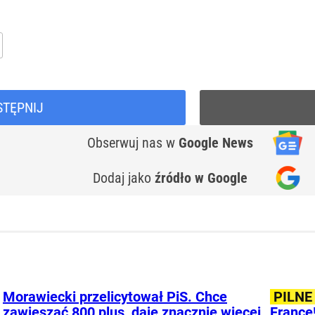
STĘPNIJ
Obserwuj nas
w
Google News
Dodaj jako
źródło w Google
Morawiecki przelicytował PiS. Chce
PILNE
zawieszać 800 plus, daje znacznie więcej
France