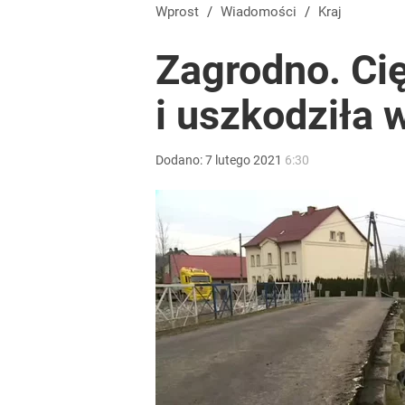
„Nie chodzi o zemstę”. Mocny apel w sprawie ofiar 
Wprost
/
Wiadomości
/
Kraj
Zagrodno. Ci
dodaj
i uszkodziła 
Wrze po roku Nawrockiego. „Największa hańba” ko
Dodano:
7
lutego
2021
6:30
16
Mocne słowa z Moskwy pod adresem Sikorskiego. 
1