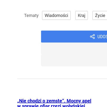
Wiadomości
Kraj
Życie
UDO
„Nie chodzi o zemstę”. Mocny apel
w sprawie ofiar rzezi wołyńskiej