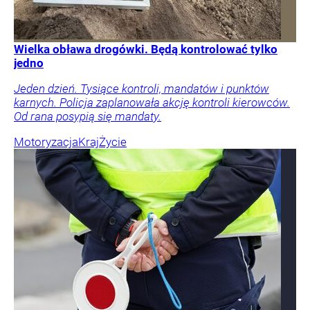
Wielka obława drogówki. Będą kontrolować tylko
jedno
Jeden dzień. Tysiące kontroli, mandatów i punktów
karnych. Policja zaplanowała akcję kontroli kierowców.
Od rana posypią się mandaty.
Motoryzacja
Kraj
Życie