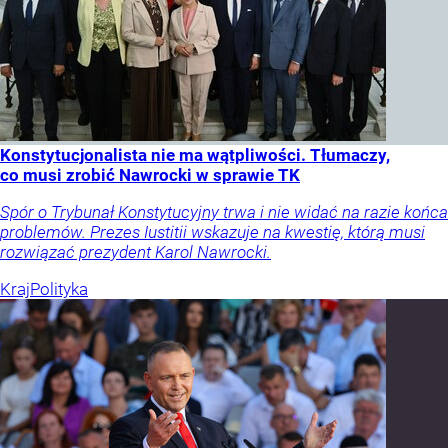
Konstytucjonalista nie ma wątpliwości. Tłumaczy,
co musi zrobić Nawrocki w sprawie TK
Spór o Trybunał Konstytucyjny trwa i nie widać na razie końca
problemów. Prezes Iustitii wskazuje na kwestię, którą musi
rozwiązać prezydent Karol Nawrocki.
Kraj
Polityka