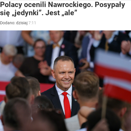
Polacy ocenili Nawrockiego. Posypały
się „jedynki”. Jest „ale”
Dodano:
dzisiaj
7:11