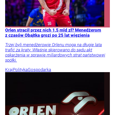
Orlen stracił przez nich 1,5 mld zł? Menedżerom
z czasów Obajtka grozi po 25 lat więzienia
Trzej byli menedżerowie Orlenu mogą na długie lata
trafić za kraty. Właśnie skierowano do sądu akt
oskarżenia w sprawie miliardowych strat państwowej
spółki.
Kraj
Polityka
Gospodarka