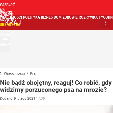
PRZEJDŹ
NA
WPROST
STRONĘ
WIADOMOŚCI
POLITYKA
BIZNES
DOM
ZDROWIE
ROZRYWKA
TYGODN
GŁÓWNĄ
KRAJ
UBSKRYBUJ
ZALOGUJ
MENU
Wiadomości
/
Kraj
Nie bądź obojętny, reaguj! Co robić, gdy
widzimy porzuconego psa na mrozie?
Dodano:
9
lutego
2021
17:39