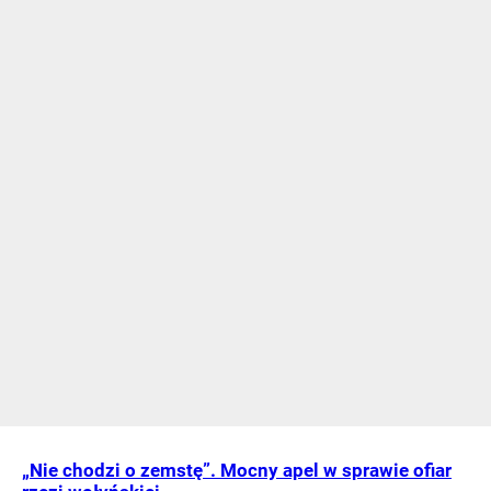
„Nie chodzi o zemstę”. Mocny apel w sprawie ofiar