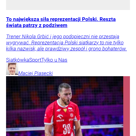
To największa siła reprezentacji Polski. Reszta
świata patrzy z podziwem
Trener Nikola Grbić i jego podopieczni nie przestają
wygrywać. Reprezentacja Polski siatkarzy to nie tylko
kilka nazwisk, ale prawdziwy zespół i grono bohaterów.
Siatkówka
Sport
Tylko u Nas
Maciej
Piasecki