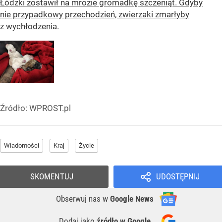
Łódzki zostawił na mrozie gromadkę szczeniąt. Gdyby
nie przypadkowy przechodzień, zwierzaki zmarłyby
z wychłodzenia.
Źródło:
WPROST.pl
Wiadomości
Kraj
Życie
SKOMENTUJ
UDOSTĘPNIJ
Obserwuj nas
w
Google News
Dodaj jako
źródło w Google