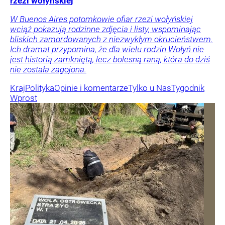
rzezi wołyńskiej
W Buenos Aires potomkowie ofiar rzezi wołyńskiej
wciąż pokazują rodzinne zdjęcia i listy, wspominając
bliskich zamordowanych z niezwykłym okrucieństwem.
Ich dramat przypomina, że dla wielu rodzin Wołyń nie
jest historią zamkniętą, lecz bolesną raną, która do dziś
nie została zagojona.
Kraj
Polityka
Opinie i komentarze
Tylko u Nas
Tygodnik
Wprost