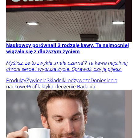
Naukowcy porównali 3 rodzaje kawy. Ta najmocniej
wiązała się z dłuższym życiem
Myślisz, że to zwykła „mała czarna”? Ta kawa najsilniej
chroni serce i wydłuża życie. Sprawdź, czy ją pijesz.
Produkty
Żywienie
Składniki odżywcze
Doniesienia
naukowe
Profilaktyka i leczenie
Badania