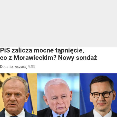
PiS zalicza mocne tąpnięcie,
co z Morawieckim? Nowy sondaż
Dodano:
wczoraj
9:53