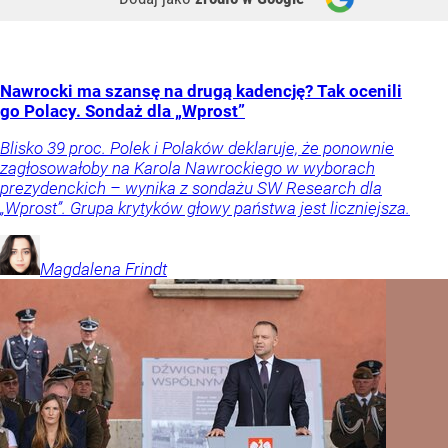
Nawrocki ma szansę na drugą kadencję? Tak ocenili
go Polacy. Sondaż dla „Wprost”
Blisko 39 proc. Polek i Polaków deklaruje, że ponownie
zagłosowałoby na Karola Nawrockiego w wyborach
prezydenckich – wynika z sondażu SW Research dla
„Wprost”. Grupa krytyków głowy państwa jest liczniejsza.
Magdalena
Frindt