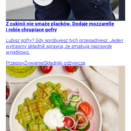
Z cukinii nie smażę placków. Dodaję mozzarellę
i robię chrupiące gofry
Lubisz gofry? Gdy spróbujesz tych przepadniesz. Jeden
wytrawny składnik sprawia, że smakują naprawdę
wyjątkowo.
Przepisy
Żywienie
Składniki odżywcze