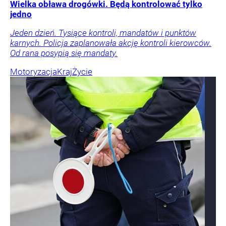
Wielka obława drogówki. Będą kontrolować tylko
jedno
Jeden dzień. Tysiące kontroli, mandatów i punktów
karnych. Policja zaplanowała akcję kontroli kierowców.
Od rana posypią się mandaty.
Motoryzacja
Kraj
Życie