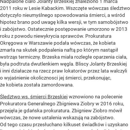
Nadpalone ciało Jolanty Brzeskiej znaleziono 1 marca
2011 roku w Lesie Kabackim. Wszczęte wówczas śledztwo
dotyczyło nieumyślnego spowodowania śmierci, a wśród
hipotez brano pod uwagę kilka wersji, w tym samobójstwo
i zabójstwo. Ostatecznie postępowanie umorzono w 2013
roku z powodu niewykrycia sprawców. Prokuratura
Okręgowa w Warszawie podała wówczas, że kobieta
zmarła na skutek podpalenia naftą po którym nastąpił
wstrząs termiczny. Brzeska miała rozległe oparzenia ciała,
była podtruta dwutlenkiem węgla. Bliscy Jolanty Brzeskiej
i inni działacze na rzecz praw lokatorów przez lata walczyli
o wyjaśnienie okolicznosci jej śmierci, przekonując,
że kobieta została zamordowana.
Śledztwo ws. śmierci Brzeskiej
wznowiono na polecenie
Prokuratora Generalnego Zbigniewa Ziobry w 2016 roku,
przejęła je gdańska prokuratura. Zbigniew Ziobro mówił
wówczas, że nowe ustalenia wskazują na zabójstwo.
Od tego czasu przesłuchano kilkuset świadków i uzyskano