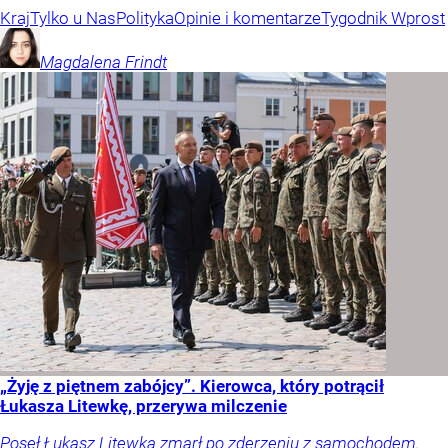
Kraj
Tylko u Nas
Polityka
Opinie i komentarze
Tygodnik Wprost
Magdalena
Frindt
„Żyję z piętnem zabójcy”. Kierowca, który potrącił
Łukasza Litewkę, przerywa milczenie
Poseł Łukasz Litewka zmarł po zderzeniu z samochodem.