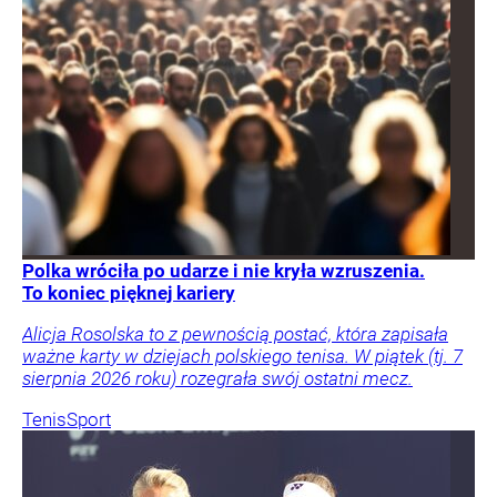
Polka wróciła po udarze i nie kryła wzruszenia.
To koniec pięknej kariery
Alicja Rosolska to z pewnością postać, która zapisała
ważne karty w dziejach polskiego tenisa. W piątek (tj. 7
sierpnia 2026 roku) rozegrała swój ostatni mecz.
Tenis
Sport