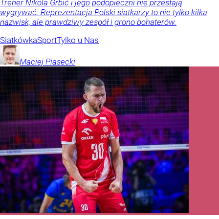
Trener Nikola Grbić i jego podopieczni nie przestają
wygrywać. Reprezentacja Polski siatkarzy to nie tylko kilka
nazwisk, ale prawdziwy zespół i grono bohaterów.
Siatkówka
Sport
Tylko u Nas
Maciej
Piasecki