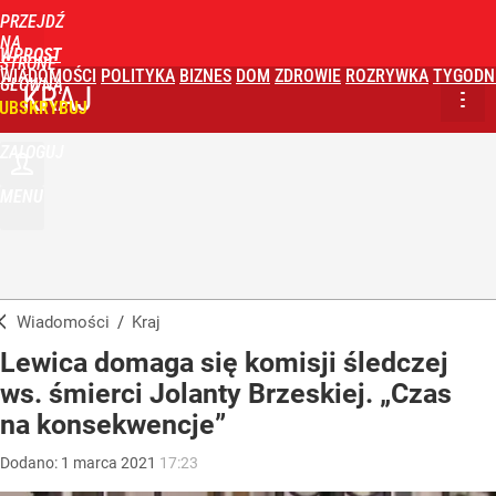
PRZEJDŹ
NA
WPROST
STRONĘ
WIADOMOŚCI
POLITYKA
BIZNES
DOM
ZDROWIE
ROZRYWKA
TYGODN
GŁÓWNĄ
KRAJ
UBSKRYBUJ
ZALOGUJ
MENU
Wiadomości
/
Kraj
Lewica domaga się komisji śledczej
ws. śmierci Jolanty Brzeskiej. „Czas
na konsekwencje”
Dodano:
1
marca
2021
17:23