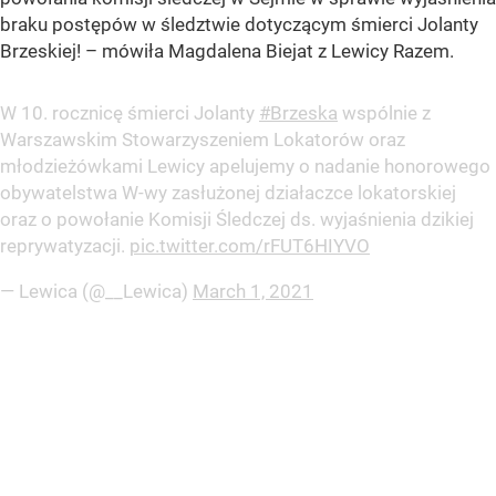
braku postępów w śledztwie dotyczącym śmierci Jolanty
Brzeskiej!
– mówiła Magdalena Biejat z Lewicy Razem.
W 10. rocznicę śmierci Jolanty
#Brzeska
wspólnie z
Warszawskim Stowarzyszeniem Lokatorów oraz
młodzieżówkami Lewicy apelujemy o nadanie honorowego
obywatelstwa W-wy zasłużonej działaczce lokatorskiej
oraz o powołanie Komisji Śledczej ds. wyjaśnienia dzikiej
reprywatyzacji.
pic.twitter.com/rFUT6HIYVO
— Lewica (@__Lewica)
March 1, 2021