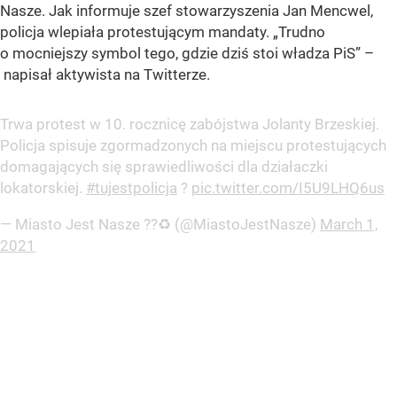
Nasze. Jak informuje szef stowarzyszenia Jan Mencwel,
policja wlepiała protestującym mandaty. „Trudno
o mocniejszy symbol tego, gdzie dziś stoi władza PiS” –
napisał aktywista na Twitterze.
Trwa protest w 10. rocznicę zabójstwa Jolanty Brzeskiej.
Policja spisuje zgormadzonych na miejscu protestujących
domagających się sprawiedliwości dla działaczki
lokatorskiej.
#tujestpolicja
?
pic.twitter.com/I5U9LHQ6us
— Miasto Jest Nasze ??♻️ (@MiastoJestNasze)
March 1,
2021