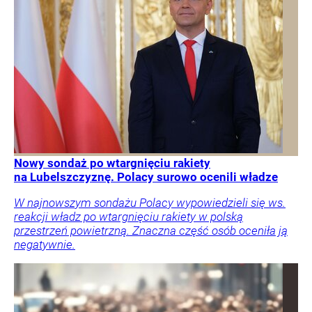
Nowy sondaż po wtargnięciu rakiety
na Lubelszczyznę. Polacy surowo ocenili władze
W najnowszym sondażu Polacy wypowiedzieli się ws.
reakcji władz po wtargnięciu rakiety w polską
przestrzeń powietrzną. Znaczna część osób oceniła ją
negatywnie.