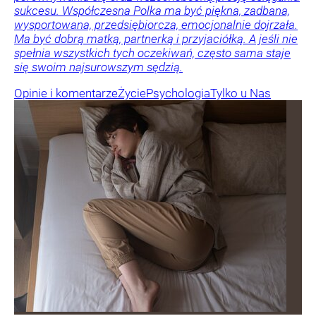
sukcesu. Współczesna Polka ma być piękna, zadbana,
wysportowana, przedsiębiorcza, emocjonalnie dojrzała.
Ma być dobrą matką, partnerką i przyjaciółką. A jeśli nie
spełnia wszystkich tych oczekiwań, często sama staje
się swoim najsurowszym sędzią.
Opinie i komentarze
Życie
Psychologia
Tylko u Nas