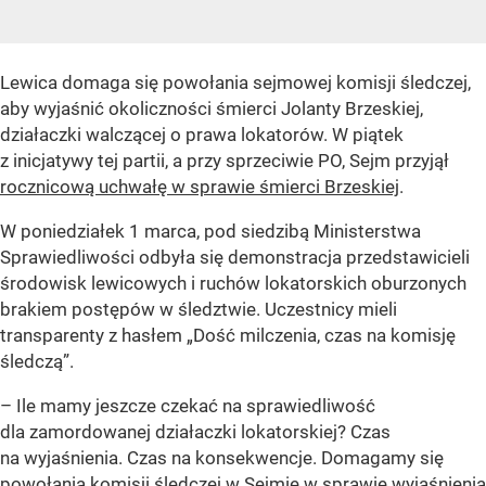
Lewica domaga się powołania sejmowej komisji śledczej,
aby wyjaśnić okoliczności śmierci Jolanty Brzeskiej,
działaczki walczącej o prawa lokatorów. W piątek
z inicjatywy tej partii, a przy sprzeciwie PO, Sejm przyjął
rocznicową uchwałę w sprawie śmierci Brzeskiej
.
W poniedziałek 1 marca, pod siedzibą Ministerstwa
Sprawiedliwości odbyła się demonstracja przedstawicieli
środowisk lewicowych i ruchów lokatorskich oburzonych
brakiem postępów w śledztwie. Uczestnicy mieli
transparenty z hasłem „Dość milczenia, czas na komisję
śledczą”.
–
Ile mamy jeszcze czekać na sprawiedliwość
dla zamordowanej działaczki lokatorskiej? Czas
na wyjaśnienia. Czas na konsekwencje. Domagamy się
powołania komisji śledczej w Sejmie w sprawie wyjaśnienia