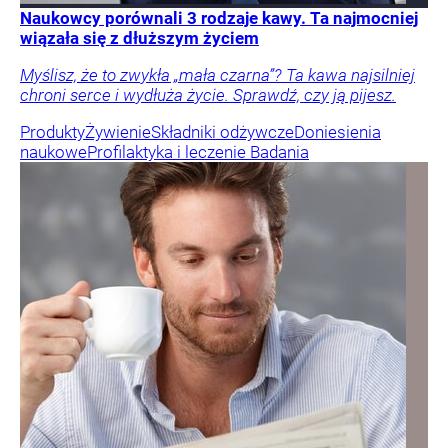
Naukowcy porównali 3 rodzaje kawy. Ta najmocniej
wiązała się z dłuższym życiem
Myślisz, że to zwykła „mała czarna”? Ta kawa najsilniej
chroni serce i wydłuża życie. Sprawdź, czy ją pijesz.
Produkty
Żywienie
Składniki odżywcze
Doniesienia
naukowe
Profilaktyka i leczenie
Badania