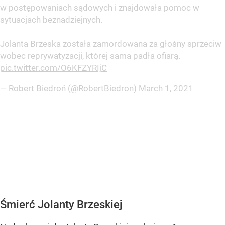
w postępowaniach sądowych i znajdowała pomoc w
sytuacjach beznadziejnych.
Jolanta Brzeska została zamordowana za głośny sprzeciw
wobec reprywatyzacji, której sama padła ofiarą.
pic.twitter.com/O6KFZYRIjC
— Robert Biedroń (@RobertBiedron)
March 1, 2021
Śmierć Jolanty Brzeskiej