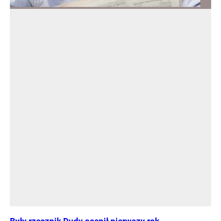
Były rzecznik Dudy ocenił pierwszy rok