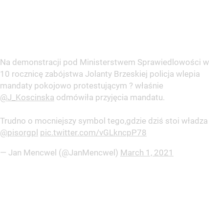
Na demonstracji pod Ministerstwem Sprawiedlowości w
10 rocznicę zabójstwa Jolanty Brzeskiej policja wlepia
mandaty pokojowo protestującym ? właśnie
@J_Koscinska
odmówiła przyjęcia mandatu.
Trudno o mocniejszy symbol tego,gdzie dziś stoi władza
@pisorgpl
pic.twitter.com/vGLkncpP78
— Jan Mencwel (@JanMencwel)
March 1, 2021