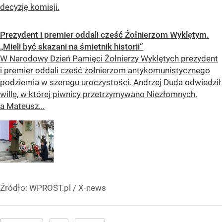
decyzję komisji.
Prezydent i premier oddali cześć Żołnierzom Wyklętym.
„Mieli być skazani na śmietnik historii”
W Narodowy Dzień Pamięci Żołnierzy Wyklętych prezydent
i premier oddali cześć żołnierzom antykomunistycznego
podziemia w szeregu uroczystości. Andrzej Duda odwiedził
willę, w której piwnicy przetrzymywano Niezłomnych,
a Mateusz...
Źródło:
WPROST.pl
/
X-news