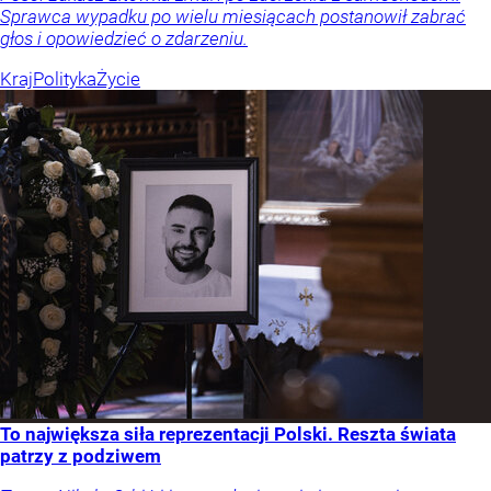
Sprawca wypadku po wielu miesiącach postanowił zabrać
głos i opowiedzieć o zdarzeniu.
Kraj
Polityka
Życie
To największa siła reprezentacji Polski. Reszta świata
patrzy z podziwem