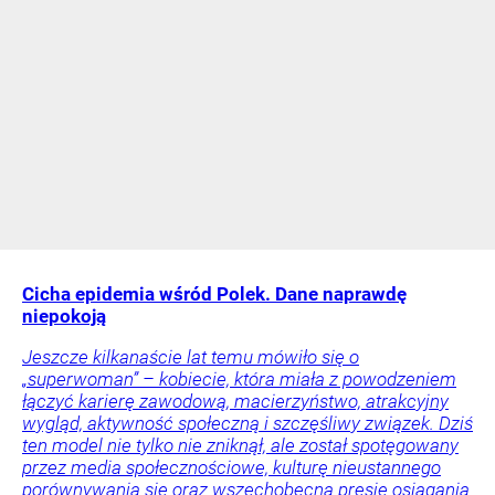
Cicha epidemia wśród Polek. Dane naprawdę
niepokoją
Jeszcze kilkanaście lat temu mówiło się o
„superwoman” – kobiecie, która miała z powodzeniem
łączyć karierę zawodową, macierzyństwo, atrakcyjny
wygląd, aktywność społeczną i szczęśliwy związek. Dziś
ten model nie tylko nie zniknął, ale został spotęgowany
przez media społecznościowe, kulturę nieustannego
porównywania się oraz wszechobecną presję osiągania