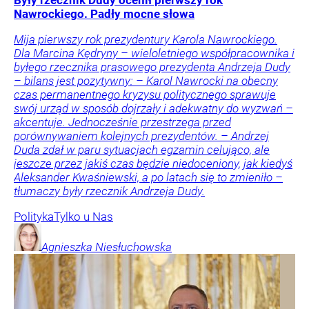
Nawrockiego. Padły mocne słowa
Mija pierwszy rok prezydentury Karola Nawrockiego.
Dla Marcina Kędryny – wieloletniego współpracownika i
byłego rzecznika prasowego prezydenta Andrzeja Dudy
– bilans jest pozytywny: – Karol Nawrocki na obecny
czas permanentnego kryzysu politycznego sprawuje
swój urząd w sposób dojrzały i adekwatny do wyzwań –
akcentuje. Jednocześnie przestrzega przed
porównywaniem kolejnych prezydentów. – Andrzej
Duda zdał w paru sytuacjach egzamin celująco, ale
jeszcze przez jakiś czas będzie niedoceniony, jak kiedyś
Aleksander Kwaśniewski, a po latach się to zmieniło –
tłumaczy były rzecznik Andrzeja Dudy.
Polityka
Tylko u Nas
Agnieszka
Niesłuchowska