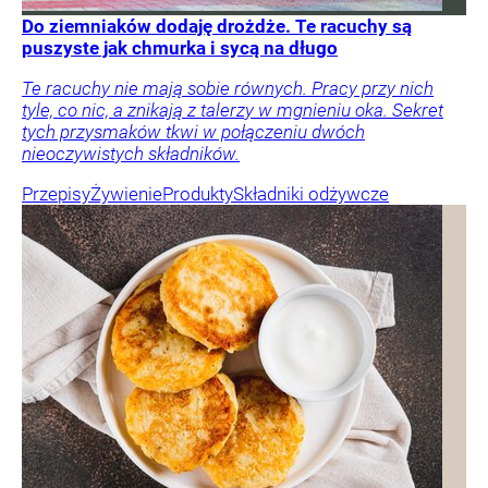
Do ziemniaków dodaję drożdże. Te racuchy są
puszyste jak chmurka i sycą na długo
Te racuchy nie mają sobie równych. Pracy przy nich
tyle, co nic, a znikają z talerzy w mgnieniu oka. Sekret
tych przysmaków tkwi w połączeniu dwóch
nieoczywistych składników.
Przepisy
Żywienie
Produkty
Składniki odżywcze