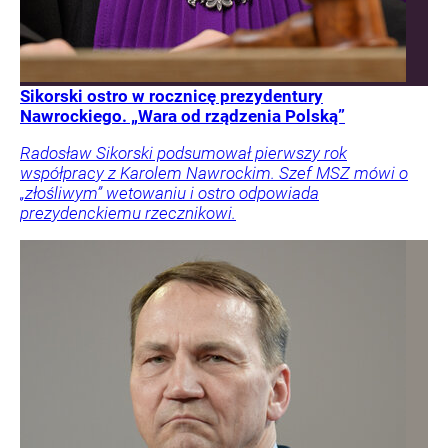
Sikorski ostro w rocznicę prezydentury
Nawrockiego. „Wara od rządzenia Polską”
Radosław Sikorski podsumował pierwszy rok
współpracy z Karolem Nawrockim. Szef MSZ mówi o
„złośliwym” wetowaniu i ostro odpowiada
prezydenckiemu rzecznikowi.