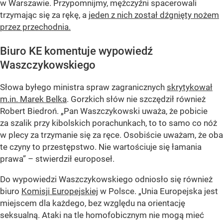
w Warszawie. Przypomnijmy, mężczyźni spacerowali
trzymając się za rękę, a
jeden z nich został dźgnięty nożem
przez przechodnia.
Biuro KE komentuje wypowiedź
Waszczykowskiego
Słowa byłego ministra spraw zagranicznych
skrytykował
m.in. Marek Belka
. Gorzkich słów nie szczędził również
Robert Biedroń.
„Pan Waszczykowski uważa, że pobicie
za szalik przy kibolskich porachunkach, to to samo co nóż
w plecy za trzymanie się za ręce. Osobiście uważam, że oba
te czyny to przestępstwo. Nie wartościuje się łamania
prawa”
– stwierdził europoseł.
Do wypowiedzi Waszczykowskiego odniosło się również
biuro
Komisji Europejskiej
w Polsce.
„Unia Europejska jest
miejscem dla każdego, bez względu na orientację
seksualną. Ataki na tle homofobicznym nie mogą mieć