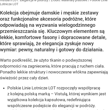
Vistula x LOT: Elegancja w podróży
/ Źródło:
Materiały prasowe
/
Polskie Linie
Lotnicze LOT
Kolekcja obejmuje damskie i męskie zestawy
oraz funkcjonalne akcesoria podróżne, które
odpowiadają na wyzwania wielogodzinnego
przemieszczania się. Kluczowym elementem są
lekkie, komfortowe fasony i dopracowane detale,
które sprawiają, że elegancja zyskuje nowy
wymiar: pewny, naturalny i gotowy do działania.
Warto podkreślić, że użyto tkanin o podwyższonej
odporności na zagniecenia, które pracują z ruchem ciała.
Ponadto lekkie struktury i nowoczesne włókna zapewniają
świeżość przez cały dzień.
Polskie Linie Lotnicze LOT rozpoczęły współpracę
z kolejną polską marką – Vistulą, której wynikiem jest
wyjątkowa kolekcja kapsułowa, redefiniująca
współczesne podejście do elegancji w podróży.