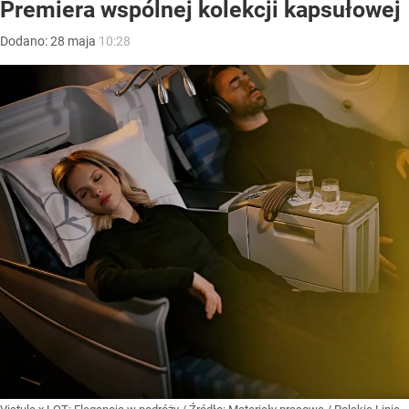
Premiera wspólnej kolekcji kapsułowej
Dodano:
28
maja
10:28