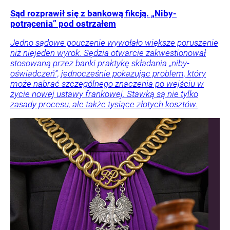
Sąd rozprawił się z bankową fikcją. „Niby-
potrącenia” pod ostrzałem
Jedno sądowe pouczenie wywołało większe poruszenie
niż niejeden wyrok. Sędzia otwarcie zakwestionował
stosowaną przez banki praktykę składania „niby-
oświadczeń”, jednocześnie pokazując problem, który
może nabrać szczególnego znaczenia po wejściu w
życie nowej ustawy frankowej. Stawką są nie tylko
zasady procesu, ale także tysiące złotych kosztów.