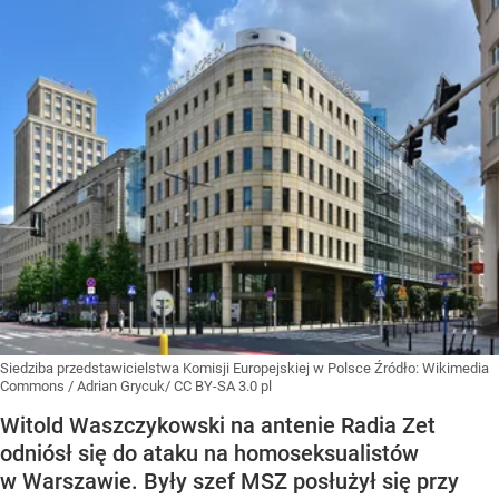
Siedziba przedstawicielstwa Komisji Europejskiej w Polsce
Źródło:
Wikimedia
Commons
/
Adrian Grycuk/ CC BY-SA 3.0 pl
Witold Waszczykowski na antenie Radia Zet
odniósł się do ataku na homoseksualistów
w Warszawie. Były szef MSZ posłużył się przy