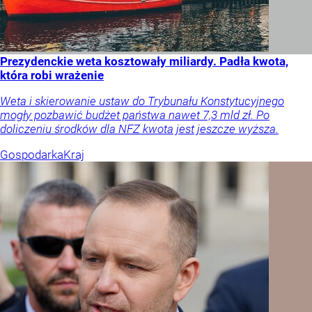
Prezydenckie weta kosztowały miliardy. Padła kwota,
która robi wrażenie
Weta i skierowanie ustaw do Trybunału Konstytucyjnego
mogły pozbawić budżet państwa nawet 7,3 mld zł. Po
doliczeniu środków dla NFZ kwota jest jeszcze wyższa.
Gospodarka
Kraj