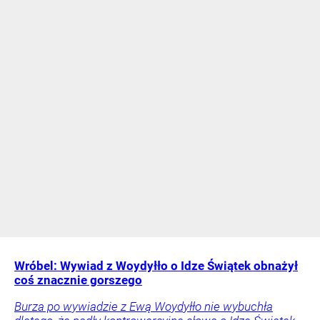
Wróbel: Wywiad z Woydyłło o Idze Świątek obnażył
coś znacznie gorszego
Burza po wywiadzie z Ewą Woydyłło nie wybuchła