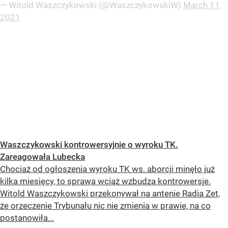
— Witold Waszczykowski (@WaszczykowskiW)
March 11,
2021
Waszczykowski kontrowersyjnie o wyroku TK.
Zareagowała Lubecka
Chociaż od ogłoszenia wyroku TK ws. aborcji minęło już
kilka miesięcy, to sprawa wciąż wzbudza kontrowersje.
Witold Waszczykowski przekonywał na antenie Radia Zet,
że orzeczenie Trybunału nic nie zmienia w prawie, na co
postanowiła...