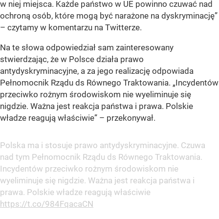
w niej miejsca. Każde państwo w UE powinno czuwać nad
ochroną osób, które mogą być narażone na dyskryminację”
– czytamy w komentarzu na Twitterze.
Na te słowa odpowiedział sam zainteresowany
stwierdzając, że w Polsce działa prawo
antydyskryminacyjne, a za jego realizację odpowiada
Pełnomocnik Rządu ds Równego Traktowania.
„Incydentów
przeciwko rożnym środowiskom nie wyeliminuje się
nigdzie. Ważna jest reakcja państwa i prawa. Polskie
władze reagują właściwie”
– przekonywał.
Polska ma i stosuje prawo antydyskryminacyjne. Czuwa
nad tym Pełnomocnik Rządu ds Równego Traktowania.
Incydentów przeciwko rożnym środowiskom nie
wyeliminuje się nigdzie. Ważna jest reakcja państwa i
prawa. Polskie władze reagują właściwie
https://t.co/984FqacaCN