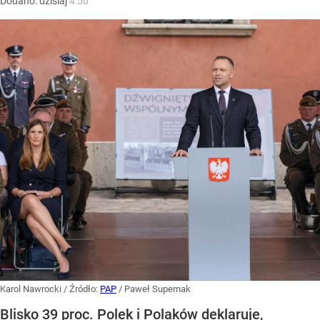
Dodano:
dzisiaj
4:50
Karol Nawrocki
/ Źródło:
PAP
/
Paweł Supernak
Blisko 39 proc. Polek i Polaków deklaruje,