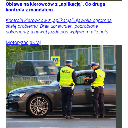
Obława na kierowców z „aplikacją”. Co druga
kontrola z mandatem
Kontrola kierowców z „aplikacją” ujawniła ogromną
skalę problemu. Brak uprawnień, podrobione
dokumenty, a nawet jazda pod wpływem alkoholu.
Motoryzacja
Kraj