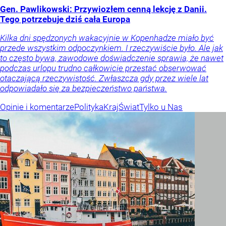
Gen. Pawlikowski: Przywiozłem cenną lekcję z Danii.
Tego potrzebuje dziś cała Europa
Kilka dni spędzonych wakacyjnie w Kopenhadze miało być
przede wszystkim odpoczynkiem. I rzeczywiście było. Ale jak
to często bywa, zawodowe doświadczenie sprawia, że nawet
podczas urlopu trudno całkowicie przestać obserwować
otaczającą rzeczywistość. Zwłaszcza gdy przez wiele lat
odpowiadało się za bezpieczeństwo państwa.
Opinie i komentarze
Polityka
Kraj
Świat
Tylko u Nas