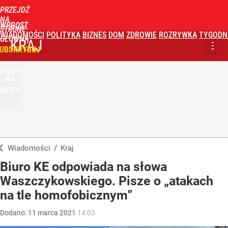
PRZEJDŹ
NA
WPROST
STRONĘ
WIADOMOŚCI
POLITYKA
BIZNES
DOM
ZDROWIE
ROZRYWKA
TYGODN
GŁÓWNĄ
KRAJ
UBSKRYBUJ
ZALOGUJ
MENU
Wiadomości
/
Kraj
Biuro KE odpowiada na słowa
Waszczykowskiego. Pisze o „atakach
na tle homofobicznym”
Dodano:
11
marca
2021
14:03