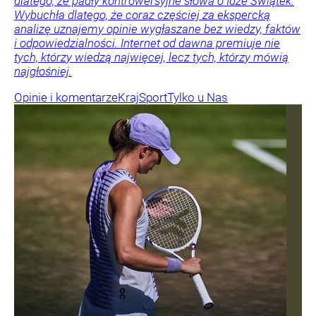
dlatego, że padły kontrowersyjne słowa o Idze Świątek.
Wybuchła dlatego, że coraz częściej za ekspercką
analizę uznajemy opinie wygłaszane bez wiedzy, faktów
i odpowiedzialności. Internet od dawna premiuje nie
tych, którzy wiedzą najwięcej, lecz tych, którzy mówią
najgłośniej.
Opinie i komentarze
Kraj
Sport
Tylko u Nas