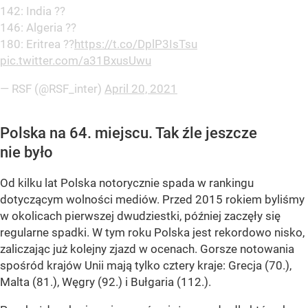
142: India ??
146: Algeria ??
180: Eritrea ??
https://t.co/DplP3IsTsu
pic.twitter.com/a31BxusUwu
— RSF (@RSF_inter)
April 20, 2021
Polska na 64. miejscu. Tak źle jeszcze
nie było
Od kilku lat Polska notorycznie spada w rankingu
dotyczącym wolności mediów. Przed 2015 rokiem byliśmy
w okolicach pierwszej dwudziestki, później zaczęły się
regularne spadki. W tym roku Polska jest rekordowo nisko,
zaliczając już kolejny zjazd w ocenach. Gorsze notowania
spośród krajów Unii mają tylko cztery kraje: Grecja (70.),
Malta (81.), Węgry (92.) i Bułgaria (112.).