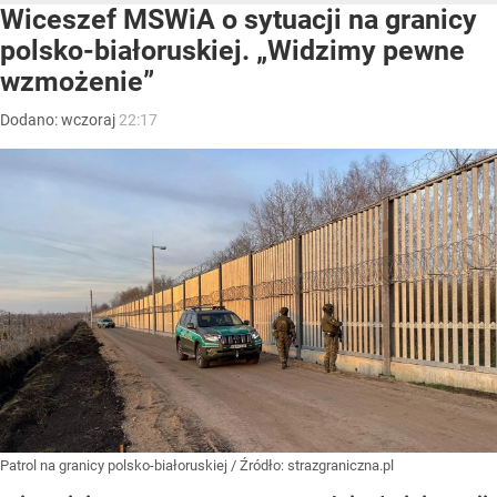
Wiceszef MSWiA o sytuacji na granicy
polsko-białoruskiej. „Widzimy pewne
wzmożenie”
Dodano:
wczoraj
22:17
Patrol na granicy polsko-białoruskiej
/ Źródło:
strazgraniczna.pl