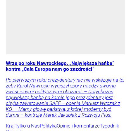
Wrze po roku Nawrockiego. „Największa hańba”
kontra „Cała Europa nam go zazdrości”
Po pierwszym roku prezydentury nic nie wskazuje na to,
żeby Karol Nawrocki wyciszył spory między dwoma
zwaśnionymi politycznymi obozami. – Dotychczas
największą hańbą na karcie jego prezydentury jest
chyba zawetowanie SAFE – ocenia Mariusz Witczak z
KO. – Mamy głowę państwa, z której możemy być
dumni – kontruje Marek Jakubiak z Rozwoju Plus.
Kraj
Tylko u Nas
Polityka
Opinie i komentarze
Tygodnik