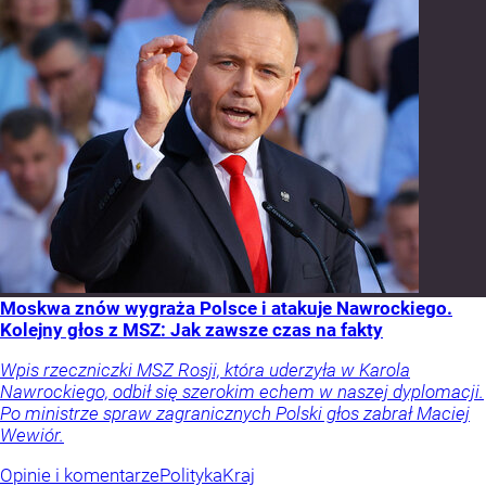
Moskwa znów wygraża Polsce i atakuje Nawrockiego.
Kolejny głos z MSZ: Jak zawsze czas na fakty
Wpis rzeczniczki MSZ Rosji, która uderzyła w Karola
Nawrockiego, odbił się szerokim echem w naszej dyplomacji.
Po ministrze spraw zagranicznych Polski głos zabrał Maciej
Wewiór.
Opinie i komentarze
Polityka
Kraj