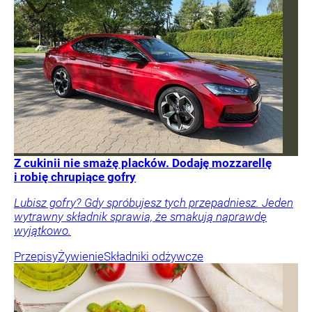
Z cukinii nie smażę placków. Dodaję mozzarellę
i robię chrupiące gofry
Lubisz gofry? Gdy spróbujesz tych przepadniesz. Jeden
wytrawny składnik sprawia, że smakują naprawdę
wyjątkowo.
Przepisy
Żywienie
Składniki odżywcze