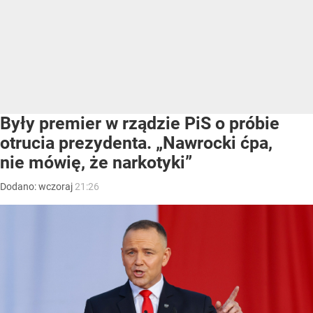
Były premier w rządzie PiS o próbie
otrucia prezydenta. „Nawrocki ćpa,
nie mówię, że narkotyki”
Dodano:
wczoraj
21:26