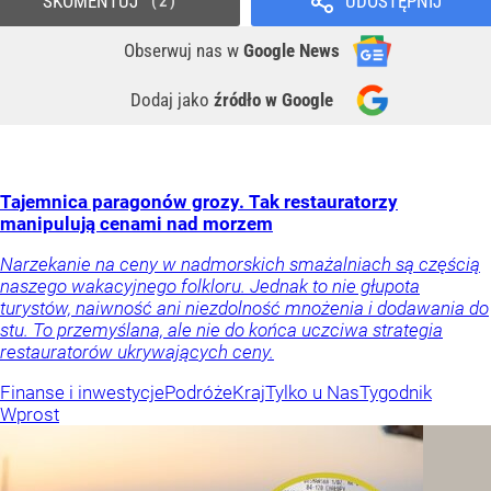
SKOMENTUJ
UDOSTĘPNIJ
2
Obserwuj nas
w
Google News
Dodaj jako
źródło w Google
Tajemnica paragonów grozy. Tak restauratorzy
manipulują cenami nad morzem
Narzekanie na ceny w nadmorskich smażalniach są częścią
naszego wakacyjnego folkloru. Jednak to nie głupota
turystów, naiwność ani niezdolność mnożenia i dodawania do
stu. To przemyślana, ale nie do końca uczciwa strategia
restauratorów ukrywających ceny.
Finanse i inwestycje
Podróże
Kraj
Tylko u Nas
Tygodnik
Wprost