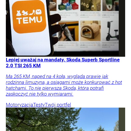
Lepiej uważaj na mandaty. Skoda Superb Sportline
2.0 TSI 265 KM
Ma 265 KM, napęd na 4 koła, wygląda prawie jak
rodzinna limuzyna, a osiągami może konkurować z hot
hatchami. To nie pierwsza Skoda, która potrafi
zaskoczyć nie tylko wymiarami.
Motoryzacja
Testy
Twój portfel