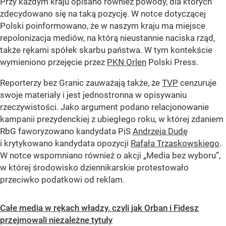
Przy każdym kraju opisano również powody, dla których
zdecydowano się na taką pozycję. W notce dotyczącej
Polski poinformowano, że w naszym kraju ma miejsce
repolonizacja mediów, na którą nieustannie naciska rząd,
także rękami spółek skarbu państwa. W tym kontekście
wymieniono przejęcie przez
PKN Orlen
Polski Press.
Reporterzy bez Granic zauważają także, że
TVP
cenzuruje
swoje materiały i jest jednostronna w opisywaniu
rzeczywistości. Jako argument podano relacjonowanie
kampanii prezydenckiej z ubiegłego roku, w której zdaniem
RbG faworyzowano kandydata PiS
Andrzeja Dudę
i krytykowano kandydata opozycji
Rafała Trzaskowskiego
.
W notce wspomniano również o akcji „Media bez wyboru”,
w której środowisko dziennikarskie protestowało
przeciwko podatkowi od reklam.
Całe media w rękach władzy, czyli jak Orban i Fidesz
przejmowali niezależne tytuły