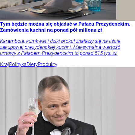
Tym będzie można się objadać w Pałacu Prezydenckim.
Zamówienia kuchni na ponad pół miliona zł
Karambola, kumkwat i dziki brokuł znalazły się na liście
zakupowej prezydenckiej kuchni. Maksymalna wartość
umowy z Pałacem Prezydenckim to ponad 515 tys. zł.
Kraj
Polityka
Diety
Produkty