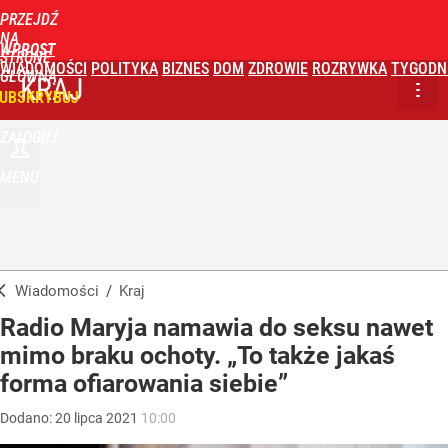
PRZEJDŹ
NA
WPROST
STRONĘ
WIADOMOŚCI
POLITYKA
BIZNES
DOM
ZDROWIE
ROZRYWKA
TYGODN
GŁÓWNĄ
KRAJ
UBSKRYBUJ
ZALOGUJ
MENU
Wiadomości
/
Kraj
Radio Maryja namawia do seksu nawet
mimo braku ochoty. „To także jakaś
forma ofiarowania siebie”
Dodano:
20
lipca
2021
10:00