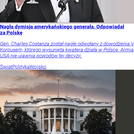
Nagła dymisja amerykańskiego generała. Odpowiadał
za Polskę
Gen. Charles Costanza został nagle odwołany z dowodzenia V
Korpusem, którego wysunięta kwatera działa w Polsce. Armia
USA nie ujawnia powodów tej decyzji.
Świat
Polityka
Wojsko