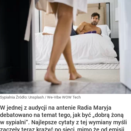
Sypialnia
Źródło:
Unsplash
/
We-Vibe WOW Tech
W jednej z audycji na antenie Radia Maryja
debatowano na temat tego, jak być „dobrą żoną
w sypialni”. Najlepsze cytaty z tej wymiany myśli
zaczęły teraz krążyć po sieci, mimo że od emisji