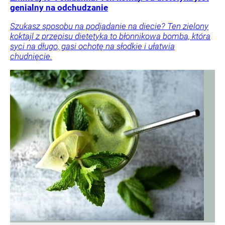
genialny na odchudzanie
Szukasz sposobu na podjadanie na diecie? Ten zielony
koktajl z przepisu dietetyka to błonnikowa bomba, która
syci na długo, gasi ochotę na słodkie i ułatwia
chudnięcie.