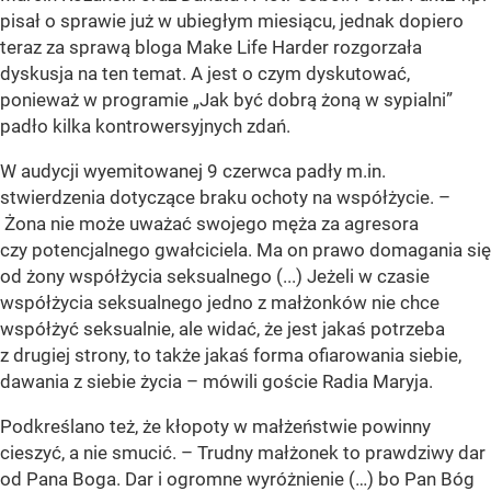
pisał o sprawie już w ubiegłym miesiącu, jednak dopiero
teraz za sprawą bloga Make Life Harder rozgorzała
dyskusja na ten temat. A jest o czym dyskutować,
ponieważ w programie „Jak być dobrą żoną w sypialni”
padło kilka kontrowersyjnych zdań.
W audycji wyemitowanej 9 czerwca padły m.in.
stwierdzenia dotyczące braku ochoty na współżycie. –
Żona nie może uważać swojego męża za agresora
czy potencjalnego gwałciciela. Ma on prawo domagania się
od żony współżycia seksualnego (...) Jeżeli w czasie
współżycia seksualnego jedno z małżonków nie chce
współżyć seksualnie, ale widać, że jest jakaś potrzeba
z drugiej strony, to także jakaś forma ofiarowania siebie,
dawania z siebie życia – mówili goście Radia Maryja.
Podkreślano też, że kłopoty w małżeństwie powinny
cieszyć, a nie smucić. – Trudny małżonek to prawdziwy dar
od Pana Boga. Dar i ogromne wyróżnienie (…) bo Pan Bóg