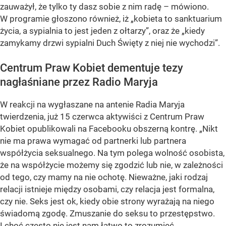
zauważył, że tylko ty dasz sobie z nim radę – mówiono.
W programie głoszono również, iż „kobieta to sanktuarium
życia, a sypialnia to jest jeden z ołtarzy”, oraz że „kiedy
zamykamy drzwi sypialni Duch Święty z niej nie wychodzi”.
Centrum Praw Kobiet dementuje tezy
nagłaśniane przez Radio Maryja
W reakcji na wygłaszane na antenie Radia Maryja
twierdzenia, już 15 czerwca aktywiści z Centrum Praw
Kobiet opublikowali na Facebooku obszerną kontrę. „Nikt
nie ma prawa wymagać od partnerki lub partnera
współżycia seksualnego. Na tym polega wolność osobista,
że na współżycie możemy się zgodzić lub nie, w zależności
od tego, czy mamy na nie ochotę. Nieważne, jaki rodzaj
relacji istnieje między osobami, czy relacja jest formalna,
czy nie. Seks jest ok, kiedy obie strony wyrażają na niego
świadomą zgodę. Zmuszanie do seksu to przestępstwo.
I choć często nie jest nam łatwo to zrozumieć,