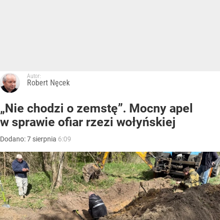
Autor:
Robert Nęcek
„Nie chodzi o zemstę”. Mocny apel
w sprawie ofiar rzezi wołyńskiej
Dodano:
7
sierpnia
6:09