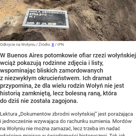
Odkrycie na Wołyniu
/ Źródło:
X
/
IPN
W Buenos Aires potomkowie ofiar rzezi wołyńskiej
wciąż pokazują rodzinne zdjęcia i listy,
wspominając bliskich zamordowanych
z niezwykłym okrucieństwem. Ich dramat
przypomina, że dla wielu rodzin Wołyń nie jest
historią zamkniętą, lecz bolesną raną, która
do dziś nie została zagojona.
Lektura „Dokumentów zbrodni wołyńskiej” jest porażająca
i jednocześnie wzywająca do rachunku sumienia. Mordów
na Wołyniu nie można zamazać, lecz trzeba im nadać
właściwe miejsce w świadomości historycznej. Tak jak