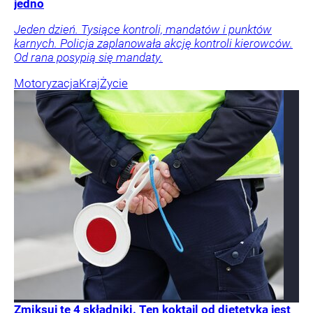
jedno
Jeden dzień. Tysiące kontroli, mandatów i punktów
karnych. Policja zaplanowała akcję kontroli kierowców.
Od rana posypią się mandaty.
Motoryzacja
Kraj
Życie
Zmiksuj te 4 składniki. Ten koktajl od dietetyka jest