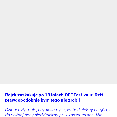
Rojek zaskakuje po 19 latach OFF Festivalu: Dziś
prawdopodobnie bym tego nie zrobił
Dzieci były małe, usypialiśmy je, wchodziliśmy na górę i
do późnej nocy siedzieliśmy przy komputerach. Nie