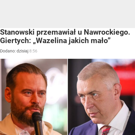
Stanowski przemawiał u Nawrockiego.
Giertych: „Wazelina jakich mało”
Dodano:
dzisiaj
8:56