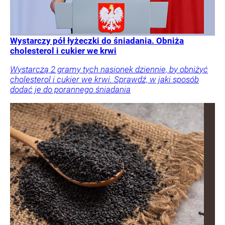
Wystarczy pół łyżeczki do śniadania. Obniża
cholesterol i cukier we krwi
Wystarczą 2 gramy tych nasionek dziennie, by obniżyć
cholesterol i cukier we krwi. Sprawdź, w jaki sposób
dodać je do porannego śniadania