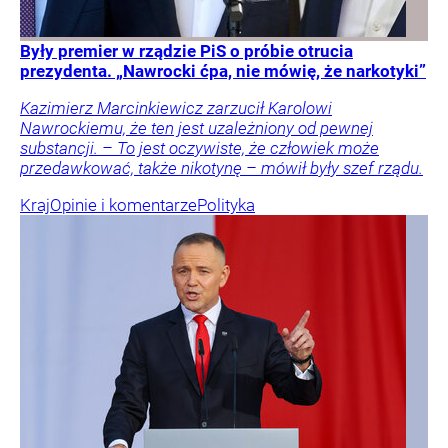
Były premier w rządzie PiS o próbie otrucia
prezydenta. „Nawrocki ćpa, nie mówię, że narkotyki”
Kazimierz Marcinkiewicz zarzucił Karolowi
Nawrockiemu, że ten jest uzależniony od pewnej
substancji. – To jest oczywiste, że człowiek może
przedawkować, także nikotynę – mówił były szef rządu.
Kraj
Opinie i komentarze
Polityka