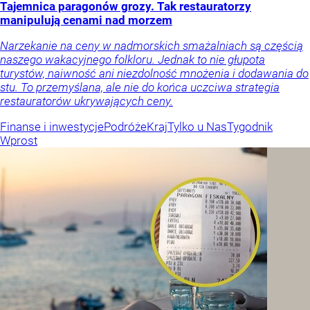
Tajemnica paragonów grozy. Tak restauratorzy
manipulują cenami nad morzem
Narzekanie na ceny w nadmorskich smażalniach są częścią
naszego wakacyjnego folkloru. Jednak to nie głupota
turystów, naiwność ani niezdolność mnożenia i dodawania do
stu. To przemyślana, ale nie do końca uczciwa strategia
restauratorów ukrywających ceny.
Finanse i inwestycje
Podróże
Kraj
Tylko u Nas
Tygodnik
Wprost