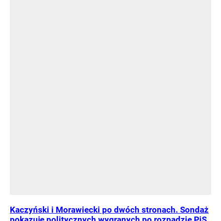
Kaczyński i Morawiecki po dwóch stronach. Sondaż
pokazuje politycznych wygranych po rozpadzie PiS