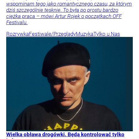
wspominam tego jako romantycznego czasu, za którym
dziś szczególnie tęsknię. To była po prostu bardzo
ciężka praca – mówi Artur Rojek o początkach OFF
Festivalu.
Rozrywka
Festiwale/Przeglądy
Muzyka
Tylko u Nas
Wielka obława drogówki. Będą kontrolować tylko