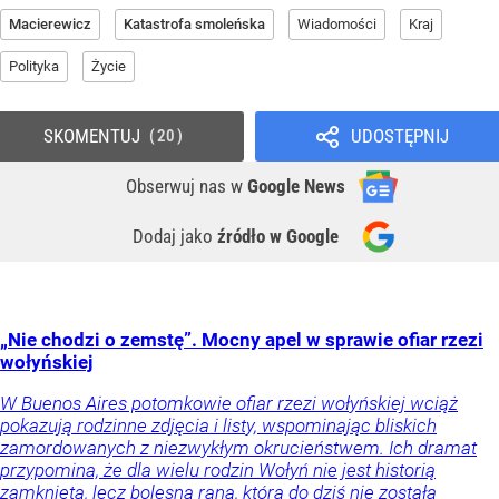
Macierewicz
Katastrofa smoleńska
Wiadomości
Kraj
Polityka
Życie
SKOMENTUJ
UDOSTĘPNIJ
20
Obserwuj nas
w
Google News
Dodaj jako
źródło w Google
„Nie chodzi o zemstę”. Mocny apel w sprawie ofiar rzezi
wołyńskiej
W Buenos Aires potomkowie ofiar rzezi wołyńskiej wciąż
pokazują rodzinne zdjęcia i listy, wspominając bliskich
zamordowanych z niezwykłym okrucieństwem. Ich dramat
przypomina, że dla wielu rodzin Wołyń nie jest historią
zamkniętą, lecz bolesną raną, która do dziś nie została