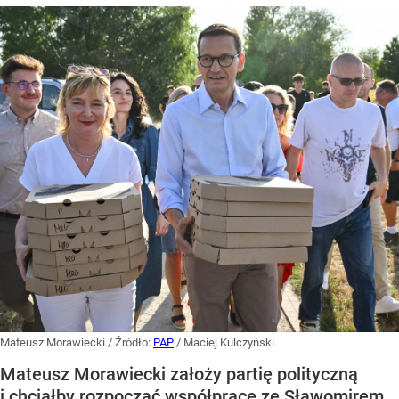
Mateusz Morawiecki
/ Źródło:
PAP
/
Maciej Kulczyński
Mateusz Morawiecki założy partię polityczną
i chciałby rozpocząć współpracę ze Sławomirem