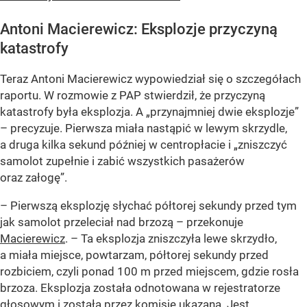
Antoni Macierewicz: Eksplozje przyczyną
katastrofy
Teraz Antoni Macierewicz wypowiedział się o szczegółach
raportu. W rozmowie z PAP stwierdził, że przyczyną
katastrofy była eksplozja. A „przynajmniej dwie eksplozje”
– precyzuje. Pierwsza miała nastąpić w lewym skrzydle,
a druga kilka sekund później w centropłacie i „zniszczyć
samolot zupełnie i zabić wszystkich pasażerów
oraz załogę”.
– Pierwszą eksplozję słychać półtorej sekundy przed tym
jak samolot przeleciał nad brzozą – przekonuje
Macierewicz
. – Ta eksplozja zniszczyła lewe skrzydło,
a miała miejsce, powtarzam, półtorej sekundy przed
rozbiciem, czyli ponad 100 m przed miejscem, gdzie rosła
brzoza. Eksplozja została odnotowana w rejestratorze
głosowym i została przez komisję ukazana. Jest