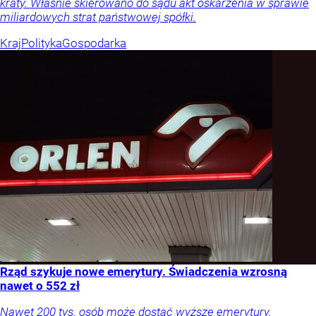
kraty. Właśnie skierowano do sądu akt oskarżenia w sprawie
miliardowych strat państwowej spółki.
Kraj
Polityka
Gospodarka
Rząd szykuje nowe emerytury. Świadczenia wzrosną
nawet o 552 zł
Nawet 200 tys. osób może dostać wyższe emerytury.