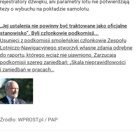
rejestratory dźwięku, ani parametry lotu nie potwierdzają
tezy o wybuchu na pokładzie samolotu.
„Jej ustalenia nie powinny być traktowane jako oficjalne
stanowisko”. Byli członkowie podkomisji...
Usunięci z podkomisji smoleńskiej członkowie Zespołu
Lotniczo-Nawigacyjnego stworzyli własne zdania odrębne
do raportu, którego wciąż nie ujawniono. Zarzucają
podkomisji szereg zaniedbań: „Skala nieprawidłowości
i zaniedbań w pracach...
Źródło:
WPROST.pl
/
PAP