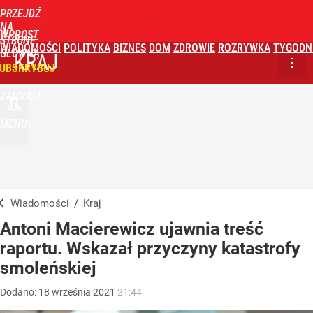
PRZEJDŹ
NA
WPROST
STRONĘ
WIADOMOŚCI
POLITYKA
BIZNES
DOM
ZDROWIE
ROZRYWKA
TYGODN
GŁÓWNĄ
KRAJ
UBSKRYBUJ
ZALOGUJ
MENU
Wiadomości
/
Kraj
Antoni Macierewicz ujawnia treść
raportu. Wskazał przyczyny katastrofy
smoleńskiej
Dodano:
18
września
2021
21:44