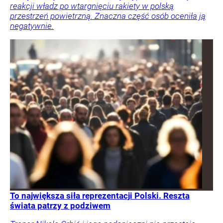
reakcji władz po wtargnięciu rakiety w polską
przestrzeń powietrzną. Znaczna część osób oceniła ją
negatywnie.
To największa siła reprezentacji Polski. Reszta
świata patrzy z podziwem