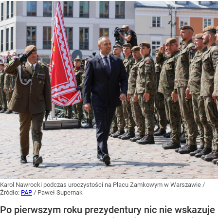
Karol Nawrocki podczas uroczystości na Placu Zamkowym w Warszawie
/
Źródło:
PAP
/
Paweł Supernak
Po pierwszym roku prezydentury nic nie wskazuje