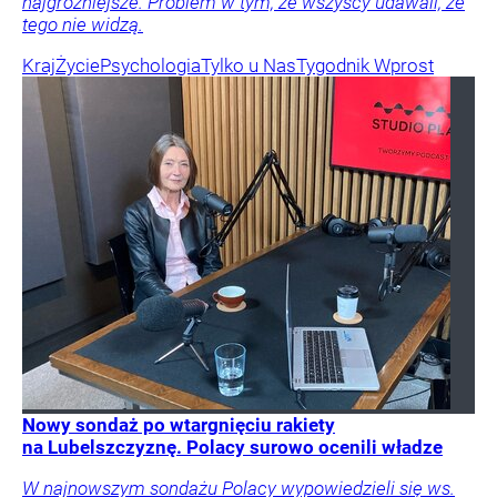
najgroźniejsze. Problem w tym, że wszyscy udawali, że
tego nie widzą.
Kraj
Życie
Psychologia
Tylko u Nas
Tygodnik Wprost
Nowy sondaż po wtargnięciu rakiety
na Lubelszczyznę. Polacy surowo ocenili władze
W najnowszym sondażu Polacy wypowiedzieli się ws.