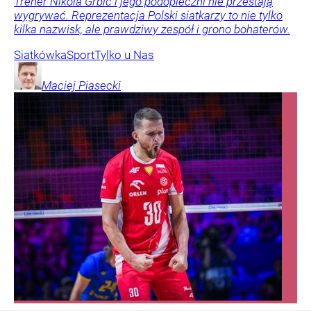
Trener Nikola Grbić i jego podopieczni nie przestają
wygrywać. Reprezentacja Polski siatkarzy to nie tylko
kilka nazwisk, ale prawdziwy zespół i grono bohaterów.
Siatkówka
Sport
Tylko u Nas
Maciej
Piasecki