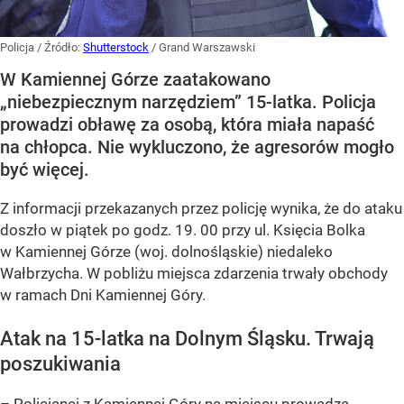
Policja
/ Źródło:
Shutterstock
/
Grand Warszawski
W Kamiennej Górze zaatakowano
„niebezpiecznym narzędziem” 15-latka. Policja
prowadzi obławę za osobą, która miała napaść
na chłopca. Nie wykluczono, że agresorów mogło
być więcej.
Z informacji przekazanych przez policję wynika, że do ataku
doszło w piątek po godz. 19. 00 przy ul. Księcia Bolka
w Kamiennej Górze (woj. dolnośląskie) niedaleko
Wałbrzycha. W pobliżu miejsca zdarzenia trwały obchody
w ramach Dni Kamiennej Góry.
Atak na 15-latka na Dolnym Śląsku. Trwają
poszukiwania
– Policjanci z Kamiennej Góry na miejscu prowadzą