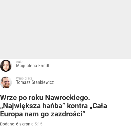
Autor:
Magdalena Frindt
Współpraca:
Tomasz Stankiewicz
Wrze po roku Nawrockiego.
„Największa hańba” kontra „Cała
Europa nam go zazdrości”
Dodano:
6
sierpnia
5:15