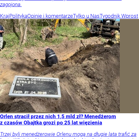
zagojona.
Kraj
Polityka
Opinie i komentarze
Tylko u Nas
Tygodnik Wprost
Orlen stracił przez nich 1,5 mld zł? Menedżerom
z czasów Obajtka grozi po 25 lat więzienia
Trzej byli menedżerowie Orlenu mogą na długie lata trafić za