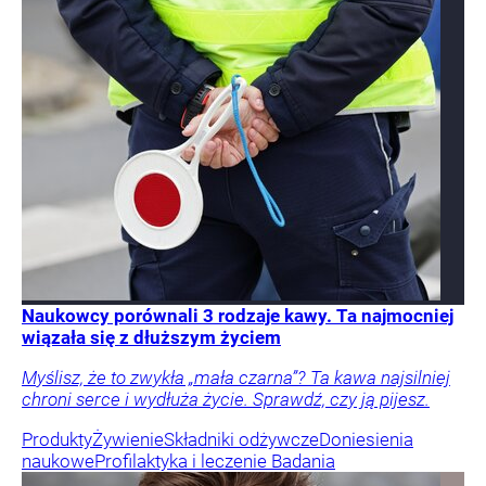
Naukowcy porównali 3 rodzaje kawy. Ta najmocniej
wiązała się z dłuższym życiem
Myślisz, że to zwykła „mała czarna”? Ta kawa najsilniej
chroni serce i wydłuża życie. Sprawdź, czy ją pijesz.
Produkty
Żywienie
Składniki odżywcze
Doniesienia
naukowe
Profilaktyka i leczenie
Badania