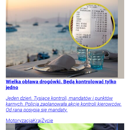
Wielka obława drogówki. Będą kontrolować tylko
jedno
Jeden dzień. Tysiące kontroli, mandatów i punktów
karnych. Policja zaplanowała akcję kontroli kierowców.
Od rana posypią się mandaty.
Motoryzacja
Kraj
Życie