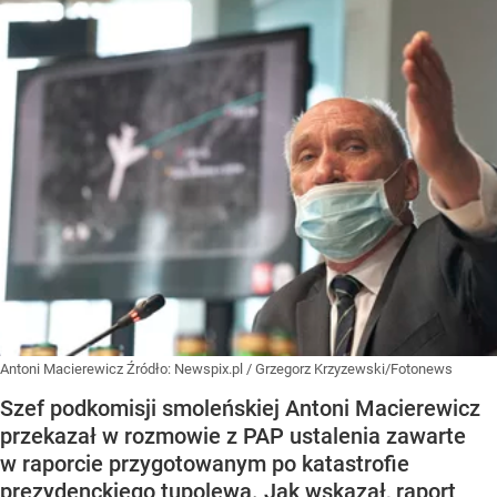
Antoni Macierewicz
Źródło:
Newspix.pl
/
Grzegorz Krzyzewski/Fotonews
Szef podkomisji smoleńskiej Antoni Macierewicz
przekazał w rozmowie z PAP ustalenia zawarte
w raporcie przygotowanym po katastrofie
prezydenckiego tupolewa. Jak wskazał, raport