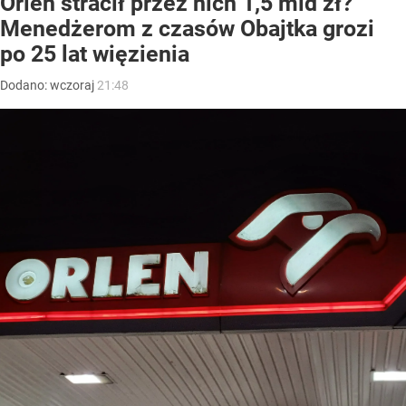
Orlen stracił przez nich 1,5 mld zł?
Menedżerom z czasów Obajtka grozi
po 25 lat więzienia
Dodano:
wczoraj
21:48