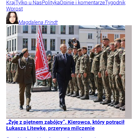
Kraj
Tylko u Nas
Polityka
Opinie i komentarze
Tygodnik
Wprost
Magdalena
Frindt
„Żyję z piętnem zabójcy”. Kierowca, który potrącił
Łukasza Litewkę, przerywa milczenie