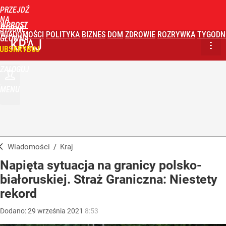
PRZEJDŹ
NA
WPROST
STRONĘ
WIADOMOŚCI
POLITYKA
BIZNES
DOM
ZDROWIE
ROZRYWKA
TYGODN
GŁÓWNĄ
KRAJ
UBSKRYBUJ
ZALOGUJ
MENU
Wiadomości
/
Kraj
Napięta sytuacja na granicy polsko-
białoruskiej. Straż Graniczna: Niestety
rekord
Dodano:
29
września
2021
8:53