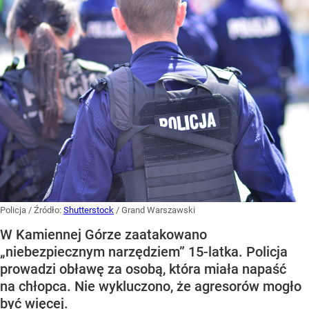
Policja
/ Źródło:
Shutterstock
/
Grand Warszawski
W Kamiennej Górze zaatakowano
„niebezpiecznym narzędziem” 15-latka. Policja
prowadzi obławę za osobą, która miała napaść
na chłopca. Nie wykluczono, że agresorów mogło
być więcej.