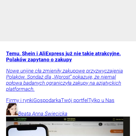
Temu, Shein i AliExpress już nie takie atrakcyjne.
Polaków zapytano o zakupy
Nowe unijne cła zmieniły zakupowe przyzwyczajenia
Polaków. Sondaż dla „Wprost” pokazuje, że niemal
połowa badanych ograniczyła zakupy na azjatyckich
platformach.
Firmy i rynki
Gospodarka
Twój portfel
Tylko u Nas
Beata Anna
Święcicka