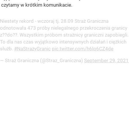
czytamy w krótkim komunikacie.
Niestety rekord - wczoraj tj. 28.09 Straż Graniczna
odnotowała 473 próby nielegalnego przekroczenia granicy
z??do??. Wszystkim próbom strażnicy graniczni zapobiegli.
To dla nas czas wyjątkowo intensywnych działań i ciężkich
służb.
#NaStrażyGranic
pic.twitter.com/h6lq6CZ4de
— Straż Graniczna (@Straz_Graniczna)
September 29, 2021