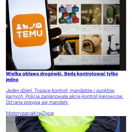
Wielka obława drogówki. Będą kontrolować tylko
jedno
Jeden dzień. Tysiące kontroli, mandatów i punktów
karnych. Policja zaplanowała akcję kontroli kierowców.
Od rana posypią się mandaty.
Motoryzacja
Kraj
Życie