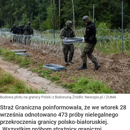
Budowa płotu na granicy Polski z Białorusią
Źródło:
Newspix.pl
/
ZUMA
Straż Graniczna poinformowała, że we wtorek 28
września odnotowano 473 próby nielegalnego
przekroczenia granicy polsko-białoruskiej.
„Wszystkim próbom strażnicy graniczni