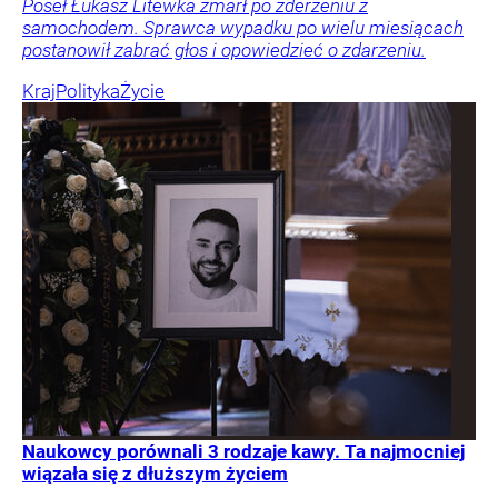
Poseł Łukasz Litewka zmarł po zderzeniu z
samochodem. Sprawca wypadku po wielu miesiącach
postanowił zabrać głos i opowiedzieć o zdarzeniu.
Kraj
Polityka
Życie
Naukowcy porównali 3 rodzaje kawy. Ta najmocniej
wiązała się z dłuższym życiem