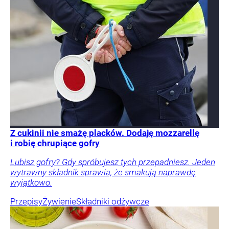
Z cukinii nie smażę placków. Dodaję mozzarellę
i robię chrupiące gofry
Lubisz gofry? Gdy spróbujesz tych przepadniesz. Jeden
wytrawny składnik sprawia, że smakują naprawdę
wyjątkowo.
Przepisy
Żywienie
Składniki odżywcze