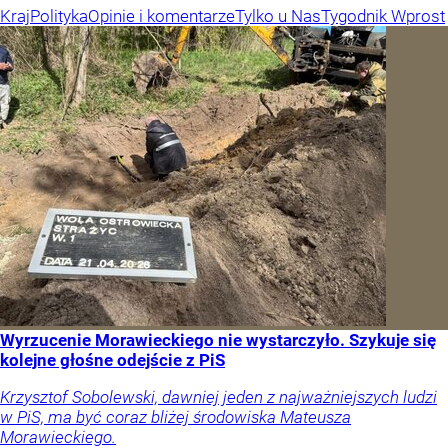
Kraj
Polityka
Opinie i komentarze
Tylko u Nas
Tygodnik Wprost
Wyrzucenie Morawieckiego nie wystarczyło. Szykuje się
kolejne głośne odejście z PiS
Krzysztof Sobolewski, dawniej jeden z najważniejszych ludzi
w PiS, ma być coraz bliżej środowiska Mateusza
Morawieckiego.