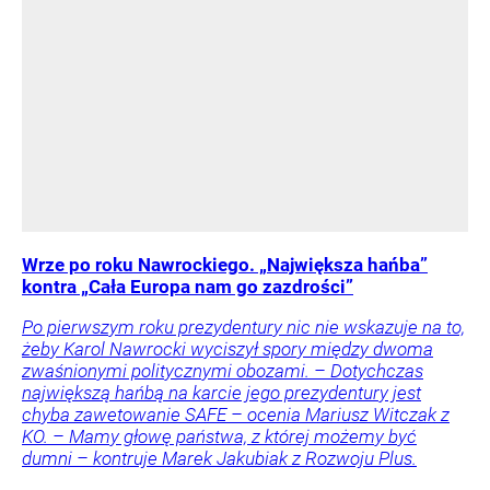
Wrze po roku Nawrockiego. „Największa hańba”
kontra „Cała Europa nam go zazdrości”
Po pierwszym roku prezydentury nic nie wskazuje na to,
żeby Karol Nawrocki wyciszył spory między dwoma
zwaśnionymi politycznymi obozami. – Dotychczas
największą hańbą na karcie jego prezydentury jest
chyba zawetowanie SAFE – ocenia Mariusz Witczak z
KO. – Mamy głowę państwa, z której możemy być
dumni – kontruje Marek Jakubiak z Rozwoju Plus.