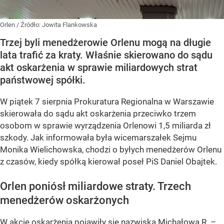
Orlen
/ Źródło:
Jowita Flankowska
Trzej byli menedżerowie Orlenu mogą na długie
lata trafić za kraty. Właśnie skierowano do sądu
akt oskarżenia w sprawie miliardowych strat
państwowej spółki.
W piątek 7 sierpnia Prokuratura Regionalna w Warszawie
skierowała do sądu akt oskarżenia przeciwko trzem
osobom w sprawie wyrządzenia Orlenowi 1,5 miliarda zł
szkody. Jak informowała była wicemarszałek Sejmu
Monika Wielichowska, chodzi o byłych menedżerów Orlenu
z czasów, kiedy spółką kierował poseł PiS Daniel Obajtek.
Orlen poniósł miliardowe straty. Trzech
menedżerów oskarżonych
W akcie oskarżenia pojawiły się nazwiska Michałowa R. –