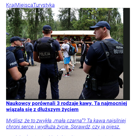
Kraj
Miejsca
Turystyka
Naukowcy porównali 3 rodzaje kawy. Ta najmocniej
wiązała się z dłuższym życiem
Myślisz, że to zwykła „mała czarna”? Ta kawa najsilniej
chroni serce i wydłuża życie. Sprawdź, czy ją pijesz.