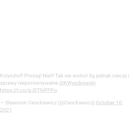
Krzysztof! Proszę! Nie!!! Tak nie wolno! Są jednak rzeczy i
sprawy nieporównywalne
@KWyszkowski
https://t.co/gJ5T9iPPPo
— Sławomir Cenckiewicz (@Cenckiewicz)
October 10,
2021