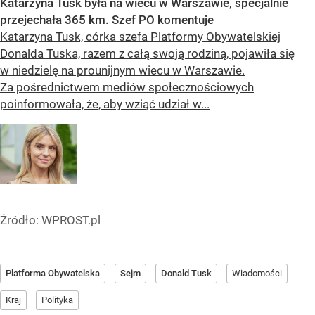
Katarzyna Tusk była na wiecu w Warszawie, specjalnie
przejechała 365 km. Szef PO komentuje
Katarzyna Tusk, córka szefa Platformy Obywatelskiej
Donalda Tuska, razem z całą swoją rodziną, pojawiła się
w niedzielę na prounijnym wiecu w Warszawie.
Za pośrednictwem mediów społecznościowych
poinformowała, że, aby wziąć udział w...
Źródło:
WPROST.pl
Platforma Obywatelska
Sejm
Donald Tusk
Wiadomości
Kraj
Polityka