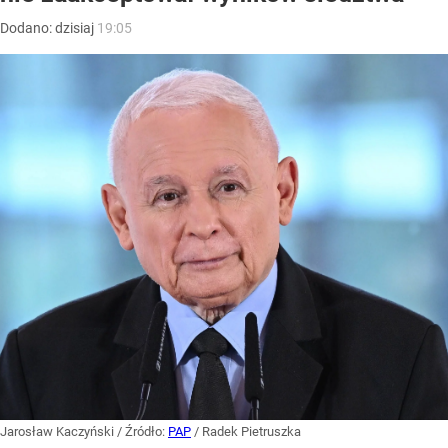
Dodano:
dzisiaj
19:05
Jarosław Kaczyński
/ Źródło:
PAP
/
Radek Pietruszka