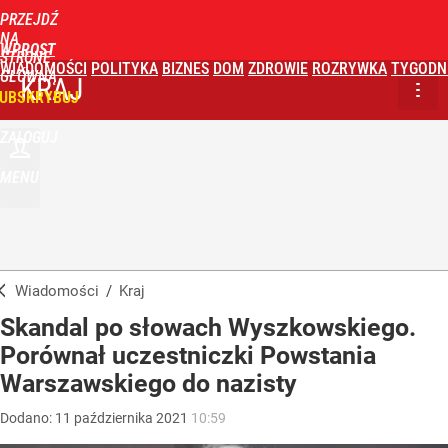
PRZEJDŹ
NA
WPROST
STRONĘ
WIADOMOŚCI
POLITYKA
BIZNES
DOM
ZDROWIE
ROZRYWKA
TYGODN
GŁÓWNĄ
KRAJ
UBSKRYBUJ
ZALOGUJ
MENU
Wiadomości
/
Kraj
Skandal po słowach Wyszkowskiego.
Porównał uczestniczki Powstania
Warszawskiego do nazisty
Dodano:
11
października
2021
10:59