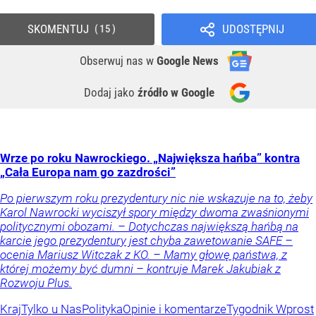
SKOMENTUJ
UDOSTĘPNIJ
15
Obserwuj nas
w
Google News
Dodaj jako
źródło w Google
Wrze po roku Nawrockiego. „Największa hańba” kontra
„Cała Europa nam go zazdrości”
Po pierwszym roku prezydentury nic nie wskazuje na to, żeby
Karol Nawrocki wyciszył spory między dwoma zwaśnionymi
politycznymi obozami. – Dotychczas największą hańbą na
karcie jego prezydentury jest chyba zawetowanie SAFE –
ocenia Mariusz Witczak z KO. – Mamy głowę państwa, z
której możemy być dumni – kontruje Marek Jakubiak z
Rozwoju Plus.
Kraj
Tylko u Nas
Polityka
Opinie i komentarze
Tygodnik Wprost