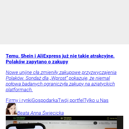
Temu, Shein i AliExpress już nie takie atrakcyjne.
Polaków zapytano o zakupy
Nowe unijne cła zmieniły zakupowe przyzwyczajenia
Polaków. Sondaż dla „Wprost” pokazuje, że niemal
połowa badanych ograniczyła zakupy na azjatyckich
platformach.
Firmy i rynki
Gospodarka
Twój portfel
Tylko u Nas
Beata Anna
Święcicka