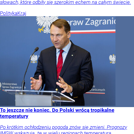
słowach, które odbiły się szerokim echem na całym świecie.
Polityka
Kraj
To jeszcze nie koniec. Do Polski wrócą tropikalne
temperatury
Po krótkim ochłodzeniu pogoda znów się zmieni. Prognozy
IMGW wskazują, że w wielu regionach temperatura