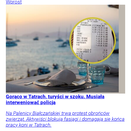
Wprost
Gorąco w Tatrach, turyści w szoku. Musiała
interweniować policja
Na Palenicy Białczańskiej trwa protest obrońców
zwierząt. Aktywiści blokują fasiągi i domagają się końca
pracy koni w Tatrach.