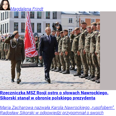
Magdalena
Frindt
Rzeczniczka MSZ Rosji ostro o słowach Nawrockiego.
Sikorski stanął w obronie polskiego prezydenta
Maria Zacharowa nazwała Karola Nawrockiego „rusofobem”.
Radosław Sikorski w odpowiedzi przypomniał o swoich