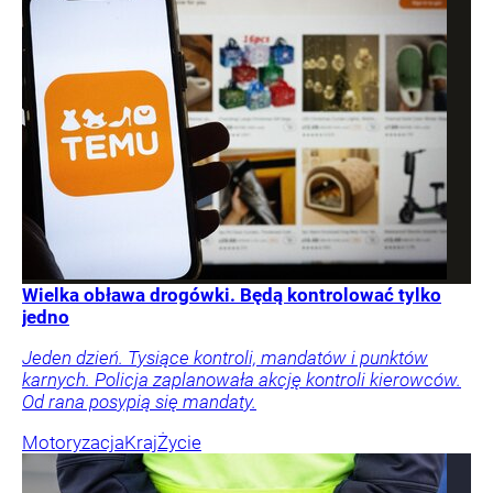
Wielka obława drogówki. Będą kontrolować tylko
jedno
Jeden dzień. Tysiące kontroli, mandatów i punktów
karnych. Policja zaplanowała akcję kontroli kierowców.
Od rana posypią się mandaty.
Motoryzacja
Kraj
Życie