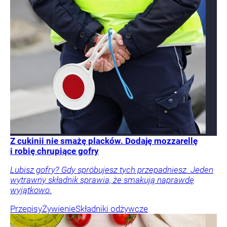
Z cukinii nie smażę placków. Dodaję mozzarellę
i robię chrupiące gofry
Lubisz gofry? Gdy spróbujesz tych przepadniesz. Jeden
wytrawny składnik sprawia, że smakują naprawdę
wyjątkowo.
Przepisy
Żywienie
Składniki odżywcze