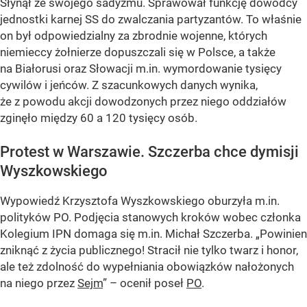
Słynął ze swojego sadyzmu. Sprawował funkcję dowódcy
jednostki karnej SS do zwalczania partyzantów. To właśnie
on był odpowiedzialny za zbrodnie wojenne, których
niemieccy żołnierze dopuszczali się w Polsce, a także
na Białorusi oraz Słowacji m.in. wymordowanie tysięcy
cywilów i jeńców. Z szacunkowych danych wynika,
że z powodu akcji dowodzonych przez niego oddziałów
zginęło między 60 a 120 tysięcy osób.
Protest w Warszawie. Szczerba chce dymisji
Wyszkowskiego
Wypowiedź Krzysztofa Wyszkowskiego oburzyła m.in.
polityków PO. Podjęcia stanowych kroków wobec członka
Kolegium IPN domaga się m.in. Michał Szczerba. „Powinien
zniknąć z życia publicznego! Stracił nie tylko twarz i honor,
ale też zdolność do wypełniania obowiązków nałożonych
na niego przez
Sejm
” – ocenił poseł
PO
.