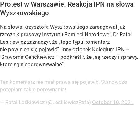
Protest w Warszawie. Reakcja IPN na słowa
Wyszkowskiego
Na słowa Krzysztofa Wyszkowskiego zareagował już
rzecznik prasowy Instytutu Pamięci Narodowej. Dr Rafał
Leśkiewicz zaznaczył, że „tego typu komentarz
nie powinien się pojawić”. Inny członek Kolegium IPN –
Sławomir Cenckiewicz – podkreślił, że „są rzeczy i sprawy,
które są nieporównywalne”.
Ten komentarz nie miał prawa się pojawić! Stanowczo
potępiam takie porównania!
— Rafał Leśkiewicz (@LeskiewiczRafa)
October 10, 2021