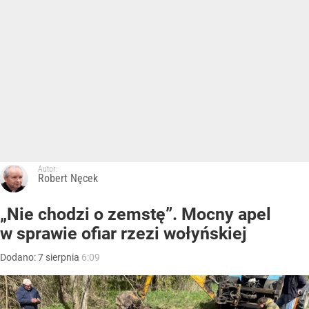
Autor:
Robert Nęcek
„Nie chodzi o zemstę”. Mocny apel
w sprawie ofiar rzezi wołyńskiej
Dodano:
7
sierpnia
6:09