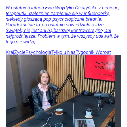
W ostatnich latach Ewa Woydyłło-Osiatyńska z cenionej
terapeutki uzależnień zamieniła się w influencerkę,
niekiedy głoszącą pop-psychologiczne brednie.
Paradoksalnie to, co ostatnio powiedziała o Idze
Świątek, nie jest ani najbardziej kontrowersyjne, ani
najgroźniejsze. Problem w tym, że wszyscy udawali, że
tego nie widzą.
Kraj
Życie
Psychologia
Tylko u Nas
Tygodnik Wprost