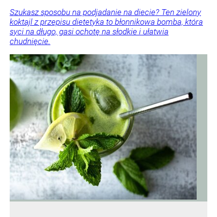
Szukasz sposobu na podjadanie na diecie? Ten zielony
koktajl z przepisu dietetyka to błonnikowa bomba, która
syci na długo, gasi ochotę na słodkie i ułatwia
chudnięcie.