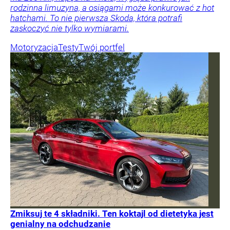
rodzinna limuzyna, a osiągami może konkurować z hot
hatchami. To nie pierwsza Skoda, która potrafi
zaskoczyć nie tylko wymiarami.
Motoryzacja
Testy
Twój portfel
Zmiksuj te 4 składniki. Ten koktajl od dietetyka jest
genialny na odchudzanie