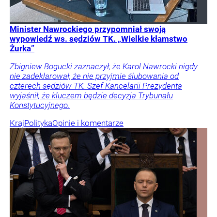
Minister Nawrockiego przypomniał swoją
wypowiedź ws. sędziów TK. „Wielkie kłamstwo
Żurka”
Zbigniew Bogucki zaznaczył, że Karol Nawrocki nigdy
nie zadeklarował, że nie przyjmie ślubowania od
czterech sędziów TK. Szef Kancelarii Prezydenta
wyjaśnił, że kluczem będzie decyzja Trybunału
Konstytucyjnego.
Kraj
Polityka
Opinie i komentarze