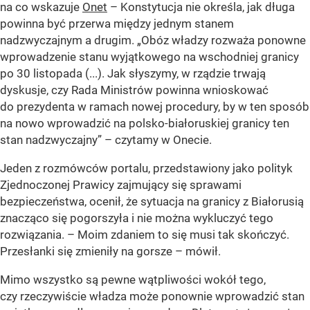
na co wskazuje
Onet
– Konstytucja nie określa, jak długa
powinna być przerwa między jednym stanem
nadzwyczajnym a drugim. „Obóz władzy rozważa ponowne
wprowadzenie stanu wyjątkowego na wschodniej granicy
po 30 listopada (...). Jak słyszymy, w rządzie trwają
dyskusje, czy Rada Ministrów powinna wnioskować
do prezydenta w ramach nowej procedury, by w ten sposób
na nowo wprowadzić na polsko-białoruskiej granicy ten
stan nadzwyczajny” – czytamy w Onecie.
Jeden z rozmówców portalu, przedstawiony jako polityk
Zjednoczonej Prawicy zajmujący się sprawami
bezpieczeństwa, ocenił, że sytuacja na granicy z Białorusią
znacząco się pogorszyła i nie można wykluczyć tego
rozwiązania. – Moim zdaniem to się musi tak skończyć.
Przesłanki się zmieniły na gorsze – mówił.
Mimo wszystko są pewne wątpliwości wokół tego,
czy rzeczywiście władza może ponownie wprowadzić stan