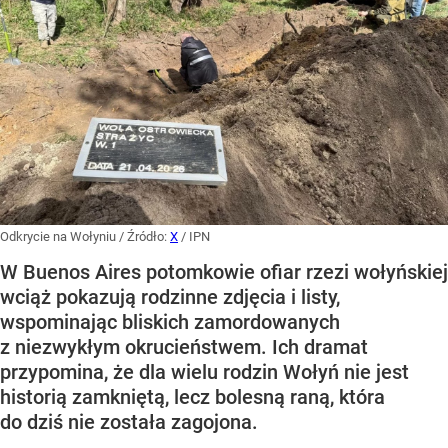
Odkrycie na Wołyniu
/ Źródło:
X
/
IPN
W Buenos Aires potomkowie ofiar rzezi wołyńskiej
wciąż pokazują rodzinne zdjęcia i listy,
wspominając bliskich zamordowanych
z niezwykłym okrucieństwem. Ich dramat
przypomina, że dla wielu rodzin Wołyń nie jest
historią zamkniętą, lecz bolesną raną, która
do dziś nie została zagojona.