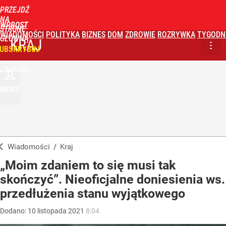
PRZEJDŹ
NA
WPROST
STRONĘ
WIADOMOŚCI
POLITYKA
BIZNES
DOM
ZDROWIE
ROZRYWKA
TYGODN
GŁÓWNĄ
KRAJ
UBSKRYBUJ
ZALOGUJ
MENU
Wiadomości
/
Kraj
„Moim zdaniem to się musi tak
skończyć”. Nieoficjalne doniesienia ws.
przedłużenia stanu wyjątkowego
Dodano:
10
listopada
2021
8:04