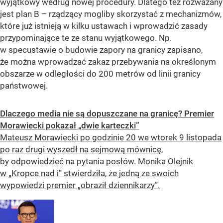
wyjątkowy według nowej procedury. Dlatego też rozważany
jest plan B – rządzący mogliby skorzystać z mechanizmów,
które już istnieją w kilku ustawach i wprowadzić zasady
przypominające te ze stanu wyjątkowego. Np.
w specustawie o budowie zapory na granicy zapisano,
że można wprowadzać zakaz przebywania na określonym
obszarze w odległości do 200 metrów od linii granicy
państwowej.
Dlaczego media nie są dopuszczane na granicę? Premier
Morawiecki pokazał „dwie karteczki”
Mateusz Morawiecki po godzinie 20 we wtorek 9 listopada
po raz drugi wyszedł na sejmową mównicę,
by odpowiedzieć na pytania posłów. Monika Olejnik
w „Kropce nad i” stwierdziła, że jedną ze swoich
wypowiedzi premier „obraził dziennikarzy”.