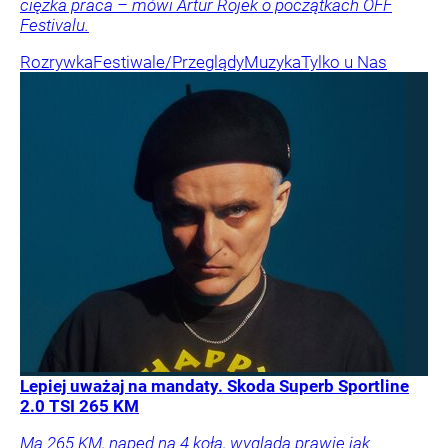
ciężka praca – mówi Artur Rojek o początkach OFF
Festivalu.
Rozrywka
Festiwale/Przeglądy
Muzyka
Tylko u Nas
Lepiej uważaj na mandaty. Skoda Superb Sportline
2.0 TSI 265 KM
Ma 265 KM, napęd na 4 koła, wygląda prawie jak