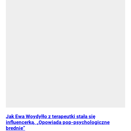
Jak Ewa Woydyłło z terapeutki stała się
influencerką. „Opowiada pop-psychologiczne
brednie”