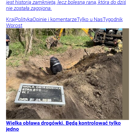
jest historią zamkniętą, lecz bolesną raną, która do dziś
nie została zagojona.
Kraj
Polityka
Opinie i komentarze
Tylko u Nas
Tygodnik
Wprost
Wielka obława drogówki. Będą kontrolować tylko
jedno