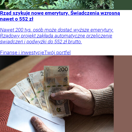
Rząd szykuje nowe emerytury. Świadczenia wzrosną
nawet o 552 zł
Nawet 200 tys. osób może dostać wyższe emerytury.
Rządowy projekt zakłada automatyczne przeliczenie
świadczeń i podwyżki do 552 zł brutto.
Finanse i inwestycje
Twój portfel