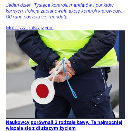
Jeden dzień. Tysiące kontroli, mandatów i punktów
karnych. Policja zaplanowała akcję kontroli kierowców.
Od rana posypią się mandaty.
Motoryzacja
Kraj
Życie
Naukowcy porównali 3 rodzaje kawy. Ta najmocniej
wiązała się z dłuższym życiem