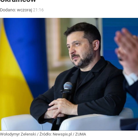
Dodano:
wczoraj
21:16
Wołodymyr Zełenski
/ Źródło:
Newspix.pl
/
ZUMA