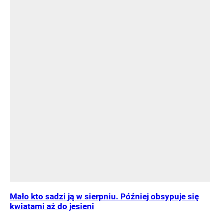
Mało kto sadzi ją w sierpniu. Później obsypuje się
kwiatami aż do jesieni