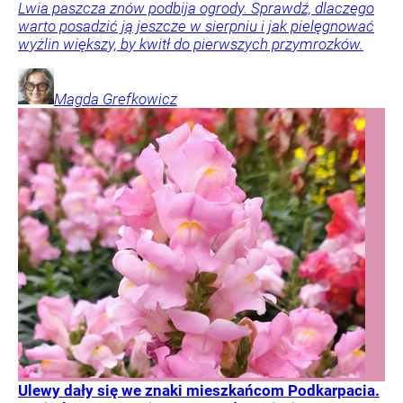
Lwia paszcza znów podbija ogrody. Sprawdź, dlaczego
warto posadzić ją jeszcze w sierpniu i jak pielęgnować
wyżlin większy, by kwitł do pierwszych przymrozków.
Magda
Grefkowicz
Ulewy dały się we znaki mieszkańcom Podkarpacia.