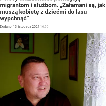
migrantom i służbom. „Załamani są, jak
muszą kobietę z dziećmi do lasu
wypchnąć”
Dodano:
13
listopada
2021
16:50