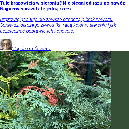
Tuje brązowieją w sierpniu? Nie sięgaj od razu po nawóz.
Najpierw sprawdź tę jedną rzecz
Brązowiejące tuje nie zawsze oznaczają brak nawozu.
Sprawdź, dlaczego żywotniki tracą kolor w sierpniu i jak
bezpiecznie poprawić ich kondycję.
Magda
Grefkowicz