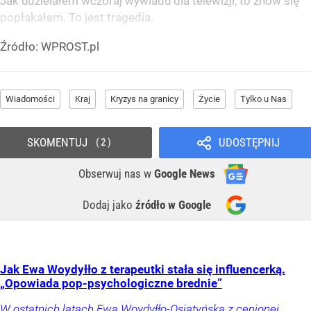
Jak udzielałem wczoraj wywiadu dla telewizji, to znów się
popłakałem. To jest tragedia.
Źródło:
WPROST.pl
Wiadomości
Kraj
Kryzys na granicy
Życie
Tylko u Nas
SKOMENTUJ
UDOSTĘPNIJ
2
Obserwuj nas
w
Google News
Dodaj jako
źródło w Google
Jak Ewa Woydyłło z terapeutki stała się influencerką.
„Opowiada pop-psychologiczne brednie”
W ostatnich latach Ewa Woydyłło-Osiatyńska z cenionej