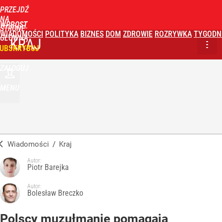
PRZEJDŹ
NA
WPROST
STRONĘ
WIADOMOŚCI
POLITYKA
BIZNES
DOM
ZDROWIE
ROZRYWKA
TYGODN
GŁÓWNĄ
KRAJ
UBSKRYBUJ
ZALOGUJ
MENU
Wiadomości
/
Kraj
Autor:
Piotr Barejka
Autor:
Bolesław Breczko
Polscy muzułmanie pomagają