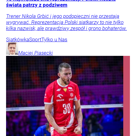
świata patrzy z podziwem
Trener Nikola Grbić i jego podopieczni nie przestają
wygrywać. Reprezentacja Polski siatkarzy to nie tylko
kilka nazwisk, ale prawdziwy zespół i grono bohaterów.
Siatkówka
Sport
Tylko u Nas
Maciej
Piasecki