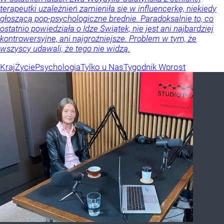
terapeutki uzależnień zamieniła się w influencerkę, niekiedy
głoszącą pop-psychologiczne brednie. Paradoksalnie to, co
ostatnio powiedziała o Idze Świątek, nie jest ani najbardziej
kontrowersyjne, ani najgroźniejsze. Problem w tym, że
wszyscy udawali, że tego nie widzą.
Kraj
Życie
Psychologia
Tylko u Nas
Tygodnik Wprost