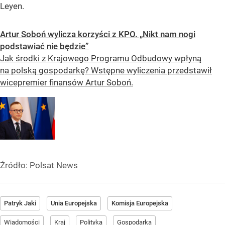
Leyen.
Artur Soboń wylicza korzyści z KPO. „Nikt nam nogi
podstawiać nie będzie”
Jak środki z Krajowego Programu Odbudowy wpłyną
na polską gospodarkę? Wstępne wyliczenia przedstawił
wicepremier finansów Artur Soboń.
Źródło:
Polsat News
Patryk Jaki
Unia Europejska
Komisja Europejska
Wiadomości
Kraj
Polityka
Gospodarka