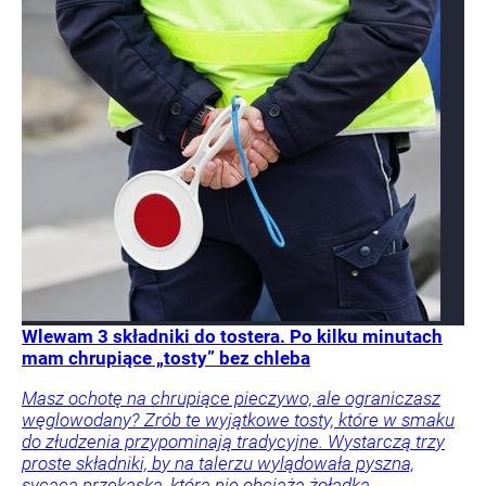
Wlewam 3 składniki do tostera. Po kilku minutach
mam chrupiące „tosty” bez chleba
Masz ochotę na chrupiące pieczywo, ale ograniczasz
węglowodany? Zrób te wyjątkowe tosty, które w smaku
do złudzenia przypominają tradycyjne. Wystarczą trzy
proste składniki, by na talerzu wylądowała pyszna,
sycąca przekąska, która nie obciąża żołądka.