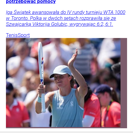
potrzebować pomocy
Iga Świątek awansowała do IV rundy turnieju WTA 1000
w Toronto. Polka w dwóch setach rozprawiła się ze
Szwajcarką Viktorija Golubic, wygrywając 6:2, 6:1.
Tenis
Sport