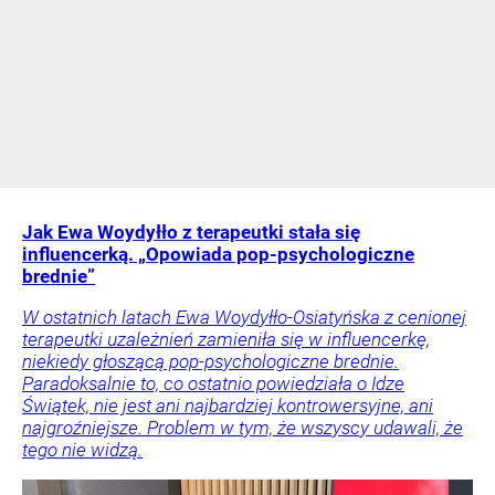
Jak Ewa Woydyłło z terapeutki stała się
influencerką. „Opowiada pop-psychologiczne
brednie”
W ostatnich latach Ewa Woydyłło-Osiatyńska z cenionej
terapeutki uzależnień zamieniła się w influencerkę,
niekiedy głoszącą pop-psychologiczne brednie.
Paradoksalnie to, co ostatnio powiedziała o Idze
Świątek, nie jest ani najbardziej kontrowersyjne, ani
najgroźniejsze. Problem w tym, że wszyscy udawali, że
tego nie widzą.