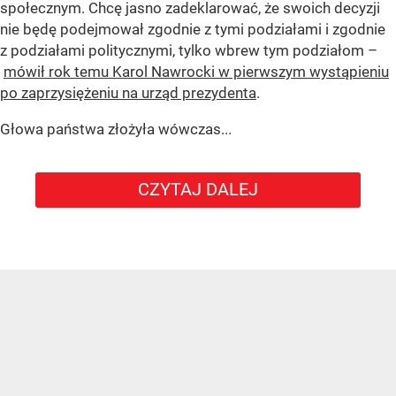
społecznym. Chcę jasno zadeklarować, że swoich decyzji
nie będę podejmował zgodnie z tymi podziałami i zgodnie
z podziałami politycznymi, tylko wbrew tym podziałom –
mówił rok temu Karol Nawrocki w pierwszym wystąpieniu
po zaprzysiężeniu na urząd prezydenta
.
Głowa państwa złożyła wówczas...
CZYTAJ DALEJ