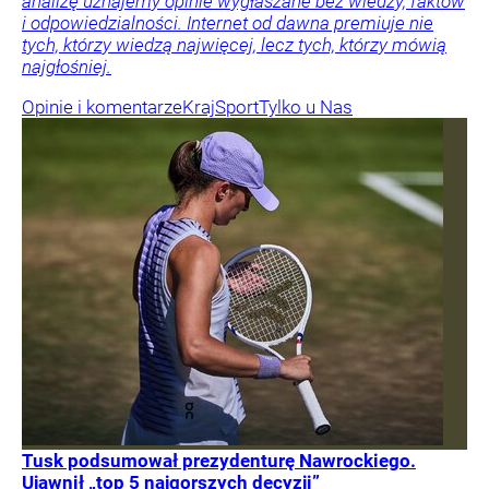
analizę uznajemy opinie wygłaszane bez wiedzy, faktów
i odpowiedzialności. Internet od dawna premiuje nie
tych, którzy wiedzą najwięcej, lecz tych, którzy mówią
najgłośniej.
Opinie i komentarze
Kraj
Sport
Tylko u Nas
Tusk podsumował prezydenturę Nawrockiego.
Ujawnił „top 5 najgorszych decyzji”