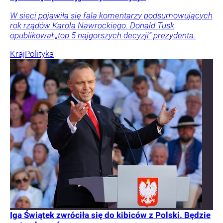
W sieci pojawiła się fala komentarzy podsumowujących
rok rządów Karola Nawrockiego. Donald Tusk
opublikował „top 5 najgorszych decyzji” prezydenta.
Kraj
Polityka
Iga Świątek zwróciła się do kibiców z Polski. Będzie