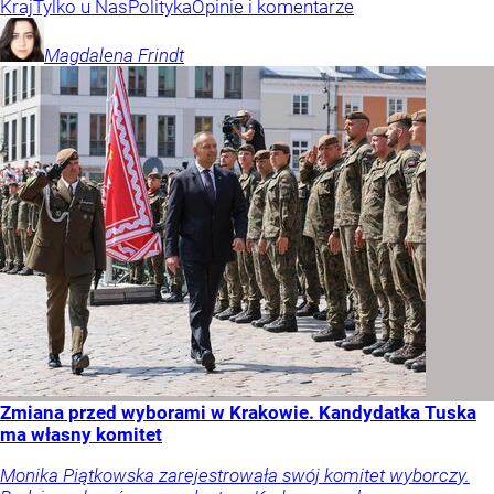
Kraj
Tylko u Nas
Polityka
Opinie i komentarze
Magdalena
Frindt
Zmiana przed wyborami w Krakowie. Kandydatka Tuska
ma własny komitet
Monika Piątkowska zarejestrowała swój komitet wyborczy.