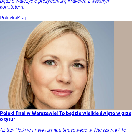
Będzie walczyć o prezydenturę Krakowa z własnym
komitetem.
Polityka
Kraj
Polski finał w Warszawie! To będzie wielkie święto w grze
o tytuł
Aż trzy Polki w finale turnieju tenisowego w Warszawie? To