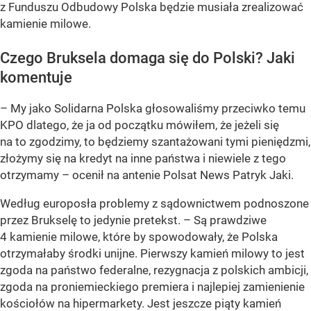
z Funduszu Odbudowy Polska będzie musiała zrealizować
kamienie milowe.
Czego Bruksela domaga się do Polski? Jaki
komentuje
– My jako Solidarna Polska głosowaliśmy przeciwko temu
KPO dlatego, że ja od początku mówiłem, że jeżeli się
na to zgodzimy, to będziemy szantażowani tymi pieniędzmi,
złożymy się na kredyt na inne państwa i niewiele z tego
otrzymamy – ocenił na antenie Polsat News Patryk Jaki.
Według europosła problemy z sądownictwem podnoszone
przez Brukselę to jedynie pretekst. – Są prawdziwe
4 kamienie milowe, które by spowodowały, że Polska
otrzymałaby środki unijne. Pierwszy kamień milowy to jest
zgoda na państwo federalne, rezygnacja z polskich ambicji,
zgoda na proniemieckiego premiera i najlepiej zamienienie
kościołów na hipermarkety. Jest jeszcze piąty kamień