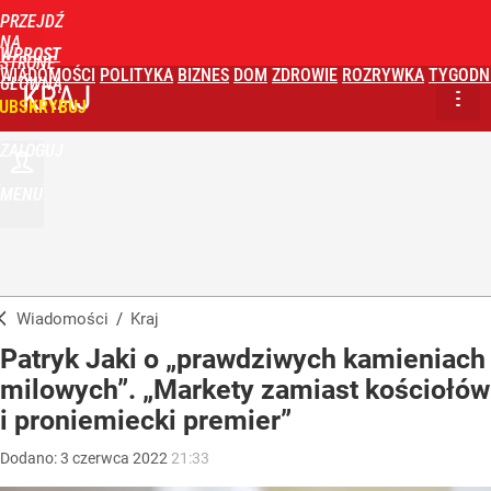
PRZEJDŹ
NA
WPROST
STRONĘ
WIADOMOŚCI
POLITYKA
BIZNES
DOM
ZDROWIE
ROZRYWKA
TYGODN
GŁÓWNĄ
KRAJ
UBSKRYBUJ
ZALOGUJ
MENU
Wiadomości
/
Kraj
Patryk Jaki o „prawdziwych kamieniach
milowych”. „Markety zamiast kościołów
i proniemiecki premier”
Dodano:
3
czerwca
2022
21:33