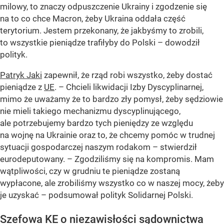
milowy, to znaczy odpuszczenie Ukrainy i zgodzenie się
na to co chce Macron, żeby Ukraina oddała część
terytorium. Jestem przekonany, że jakbyśmy to zrobili,
to wszystkie pieniądze trafiłyby do Polski – dowodził
polityk.
Patryk Jaki
zapewnił, że rząd robi wszystko, żeby dostać
pieniądze z
UE
. – Chcieli likwidacji Izby Dyscyplinarnej,
mimo że uważamy że to bardzo zły pomysł, żeby sędziowie
nie mieli takiego mechanizmu dyscyplinującego,
ale potrzebujemy bardzo tych pieniędzy ze względu
na wojnę na Ukrainie oraz to, że chcemy pomóc w trudnej
sytuacji gospodarczej naszym rodakom – stwierdził
eurodeputowany. – Zgodziliśmy się na kompromis. Mam
wątpliwości, czy w grudniu te pieniądze zostaną
wypłacone, ale zrobiliśmy wszystko co w naszej mocy, żeby
je uzyskać – podsumował polityk Solidarnej Polski.
Szefowa KE o niezawisłości sądownictwa