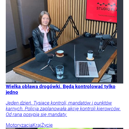
Wielka obława drogówki. Będą kontrolować tylko
jedno
Jeden dzień. Tysiące kontroli, mandatów i punktów
karnych. Policja zaplanowała akcję kontroli kierowców.
Od rana posypią się mandaty.
Motoryzacja
Kraj
Życie