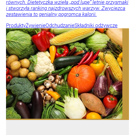
równych. Dietetyczka wzięła „pod lupę” letnie przysmaki
i stworzyła ranking najzdrowszych warzyw. Zwycięzca
zestawienia to genialny pogromca kalorii.
Produkty
Żywienie
Odchudzanie
Składniki odżywcze