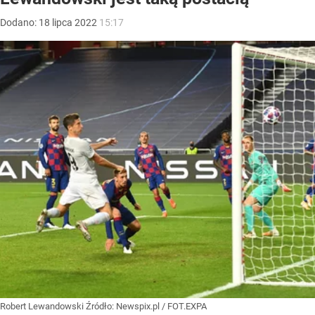
Dodano:
18
lipca
2022
15:17
Robert Lewandowski
Źródło:
Newspix.pl
/
FOT.EXPA