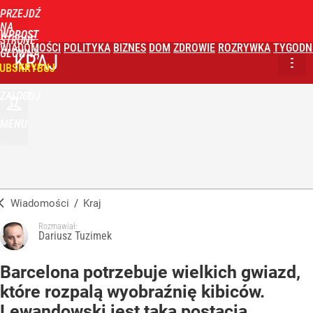
PRZEJDŹ
NA
WPROST
STRONĘ
WIADOMOŚCI
POLITYKA
BIZNES
DOM
ZDROWIE
ROZRYWKA
TYGODN
GŁÓWNĄ
KRAJ
UBSKRYBUJ
ZALOGUJ
MENU
Wiadomości
/
Kraj
Rozmawiał:
Dariusz Tuzimek
Barcelona potrzebuje wielkich gwiazd,
które rozpalą wyobraźnię kibiców.
Lewandowski jest taką postacią