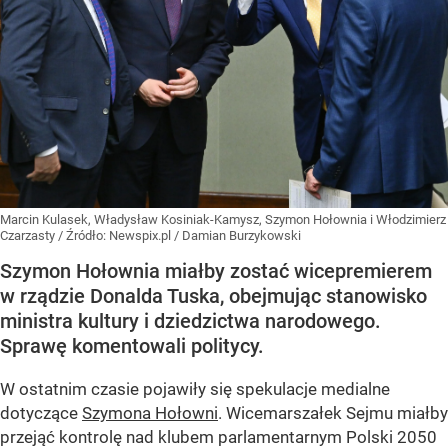
Marcin Kulasek, Władysław Kosiniak-Kamysz, Szymon Hołownia i Włodzimierz
Czarzasty
/ Źródło:
Newspix.pl
/
Damian Burzykowski
Szymon Hołownia miałby zostać wicepremierem
w rządzie Donalda Tuska, obejmując stanowisko
ministra kultury i dziedzictwa narodowego.
Sprawę komentowali politycy.
W ostatnim czasie pojawiły się spekulacje medialne
dotyczące
Szymona Hołowni
. Wicemarszałek Sejmu miałby
przejąć kontrolę nad klubem parlamentarnym Polski 2050