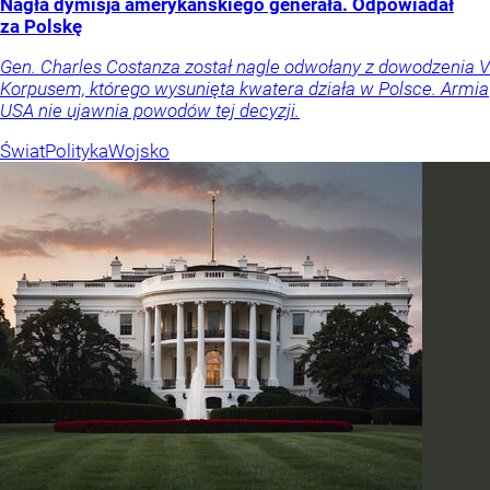
Nagła dymisja amerykańskiego generała. Odpowiadał
za Polskę
Gen. Charles Costanza został nagle odwołany z dowodzenia V
Korpusem, którego wysunięta kwatera działa w Polsce. Armia
USA nie ujawnia powodów tej decyzji.
Świat
Polityka
Wojsko