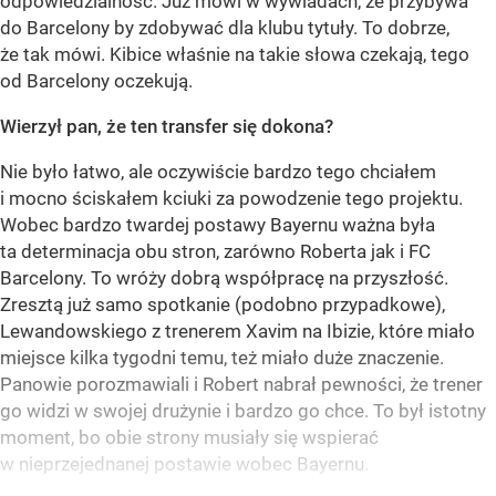
odpowiedzialność. Już mówi w wywiadach, że przybywa
do Barcelony by zdobywać dla klubu tytuły. To dobrze,
że tak mówi. Kibice właśnie na takie słowa czekają, tego
od Barcelony oczekują.
Wierzył pan, że ten transfer się dokona?
Nie było łatwo, ale oczywiście bardzo tego chciałem
i mocno ściskałem kciuki za powodzenie tego projektu.
Wobec bardzo twardej postawy Bayernu ważna była
ta determinacja obu stron, zarówno Roberta jak i FC
Barcelony. To wróży dobrą współpracę na przyszłość.
Zresztą już samo spotkanie (podobno przypadkowe),
Lewandowskiego z trenerem Xavim na Ibizie, które miało
miejsce kilka tygodni temu, też miało duże znaczenie.
Panowie porozmawiali i Robert nabrał pewności, że trener
go widzi w swojej drużynie i bardzo go chce. To był istotny
moment, bo obie strony musiały się wspierać
w nieprzejednanej postawie wobec Bayernu.