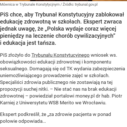
Mównica w Trybunale Konstytycjnym
/ Źródło:
trybunal.gov.pl
PiS chce, aby Trybunał Konstytucyjny zablokował
edukację zdrowotną w szkołach. Ekspert zwraca
jednak uwagę, że „Polska wydaje coraz więcej
pieniędzy na leczenie chorób cywilizacyjnych”
i edukacja jest tańsza.
PiS złożyło do
Trybunału Konstytucyjnego
wniosek ws.
obowiązkowości edukacji zdrowotnej i komponentu
seksualnego. Domagają się od TK wydania zabezpieczenia
uniemożliwiającego prowadzenie zajęć w szkołach.
Specjaliści zdrowia publicznego nie zostawiają na tej
propozycji suchej nitki. – Nie stać nas na brak edukacji
zdrowotnej – powiedział portalowi money.pl dr hab. Piotr
Karniej z Uniwersytetu WSB Merito we Wrocławiu.
Ekspert podkreślił, że „za zdrowie pacjenta w ponad
połowie odpowiada...