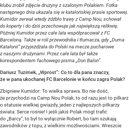
klubu zrobił zdjęcie drużyny z szalonym Polakiem. Fotka
następnego dnia ukazała się w katalońskiej prasie sportowej.
Kumidor zerwał wtedy źdźbło trawy z Camp Nou, schował
do koperty i do dziś przechowuje jak największą relikwię.
Później Kumidor przez całe lata współpracował z FC
Barceloną. Także w roli przewodnika i tłumacza, gdy „Duma
Katalonii” przyjeżdżała do Polski na mecze pucharowe
z naszymi drużynami. Przez całe lata był także
korespondentem fachowego pisma „Don Balon”.
Dariusz Tuzimek, „Wprost”: Co to dla pana znaczy,
że w pana ukochanej FC Barcelonie w końcu zagra Polak?
Zbigniew Kumidor: To wielka sprawa. Bo nie dość,
że przychodzi na Camp Nou Polak, to od razu jest to piłkarz
o statusie wielkiej gwiazdy, jeden z najlepszych piłkarzy
świata. Serce rośnie! I jeśli jakiś Polak mógł trafić
do „Barcy”, to był to wyłącznie Robert, bo tam szukają
zawodników z topu, z wielkimi możliwościami. Wreszcie