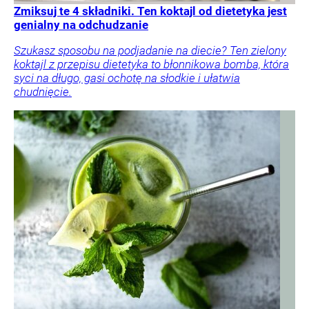
Zmiksuj te 4 składniki. Ten koktajl od dietetyka jest
genialny na odchudzanie
Szukasz sposobu na podjadanie na diecie? Ten zielony
koktajl z przepisu dietetyka to błonnikowa bomba, która
syci na długo, gasi ochotę na słodkie i ułatwia
chudnięcie.