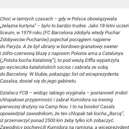
Choć w tamtych czasach – gdy w Polsce obowiązywała
„żelazna kurtyna” – było to bardzo trudne. Jako 18-letni uczeń
liceum, w 1979 roku (FC Barcelona zdobyła wtedy Puchar
Zdobywców Pucharów) pojechał pociągiem najpierw
do Paryża. A że był ubrany w bordowo-granatowy sweter
i żółto-czerwoną bluzę z napisem Polonia ama a Catalunya
(„Polska kocha Katalonię”), to pod wieżą Eiffla wypatrzyła
go wycieczka katalońskich socios i zabrała ze sobą
do Barcelony. W klubie, pokazując list od wiceprezydenta
Casalsa, dostał się do jego gabinetu.
Działacz FCB – widząc takiego oryginała – postanowił zrobić
chłopakowi przyjemność i zabrał Kumidora na trening
pierwszej drużyny na Camp Nou. I to na boisko! Casals
opowiedział zawodnikom, że ten chłopak tak kocha „Barcę”,
iż przemierzył ponad 2500 km żeby tylko ich zobaczyć.
Zawodnicy pochwycili Kumidora na ramiona, a wiceprezydent