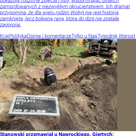
pokazują rodzinne zdjęcia i listy, wspominając bliskich
zamordowanych z niezwykłym okrucieństwem. Ich dramat
przypomina, że dla wielu rodzin Wołyń nie jest historią
zamkniętą, lecz bolesną raną, która do dziś nie została
zagojona.
Kraj
Polityka
Opinie i komentarze
Tylko u Nas
Tygodnik Wprost
Stanowski przemawiał u Nawrockiego. Giertych: