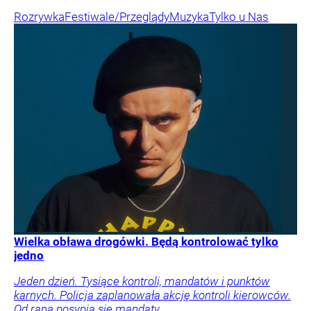
Rozrywka
Festiwale/Przeglądy
Muzyka
Tylko u Nas
Wielka obława drogówki. Będą kontrolować tylko
jedno
Jeden dzień. Tysiące kontroli, mandatów i punktów
karnych. Policja zaplanowała akcję kontroli kierowców.
Od rana posypią się mandaty.