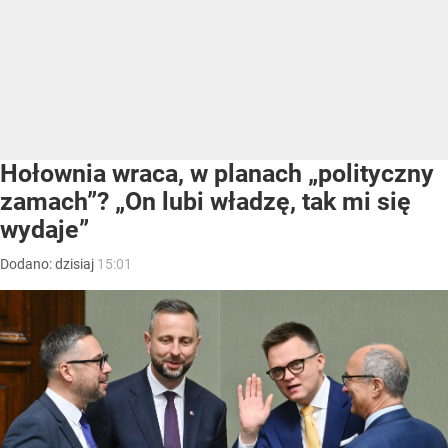
Hołownia wraca, w planach „polityczny
zamach”? „On lubi władzę, tak mi się
wydaje”
Dodano:
dzisiaj
15:01