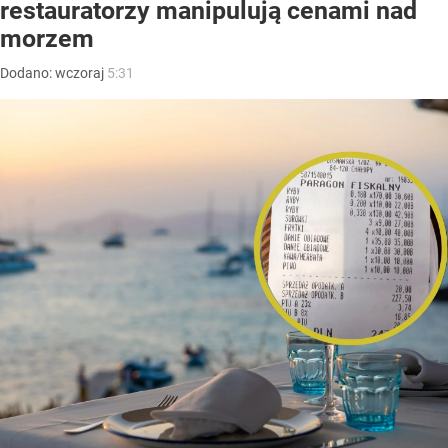
restauratorzy manipulują cenami nad
morzem
Dodano:
wczoraj
5:31