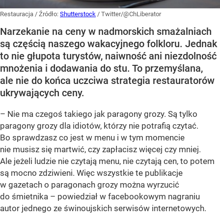
Restauracja
/ Źródło:
Shutterstock
/
Twitter/@ChLiberator
Narzekanie na ceny w nadmorskich smażalniach
są częścią naszego wakacyjnego folkloru. Jednak
to nie głupota turystów, naiwność ani niezdolność
mnożenia i dodawania do stu. To przemyślana,
ale nie do końca uczciwa strategia restauratorów
ukrywających ceny.
– Nie ma czegoś takiego jak paragony grozy. Są tylko
paragony grozy dla idiotów, którzy nie potrafią czytać.
Bo sprawdzasz co jest w menu i w tym momencie
nie musisz się martwić, czy zapłacisz więcej czy mniej.
Ale jeżeli ludzie nie czytają menu, nie czytają cen, to potem
są mocno zdziwieni. Więc wszystkie te publikacje
w gazetach o paragonach grozy można wyrzucić
do śmietnika – powiedział w facebookowym nagraniu
autor jednego ze świnoujskich serwisów internetowych.