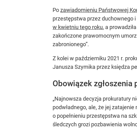
Po
zawiadomieniu Państwowej Komis
przestępstwa przez duchownego i 
w kwietniu tego roku
, a prowadziła
zakończone prawomocnym umorzenie
zabronionego”.
Z kolei w październiku 2021 r. pr
Janusza Szymika przez księdza pedo
Obowiązek zgłoszenia p
„Najnowsza decyzja prokuratury ni
podwładnego, ale, że jej zatajeni
o popełnieniu przestępstwa na sz
śledczych grozi pozbawienia wolnoś