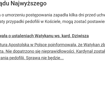
ądu Najwyższego
 o umorzeniu postępowania zapadła kilka dni przed uchw
 laty przypadki pedofilii w Kościele, mogą zostać postawi
ała o ustaleniach Watykanu ws. kard. Dziwisza
tura Apostolska w Polsce poinformowała, że Watykan z
za. Nie dopatrzono się nieprawidłowości. Kardynał zost
nia pedofilii. Sprawa nie będzie...