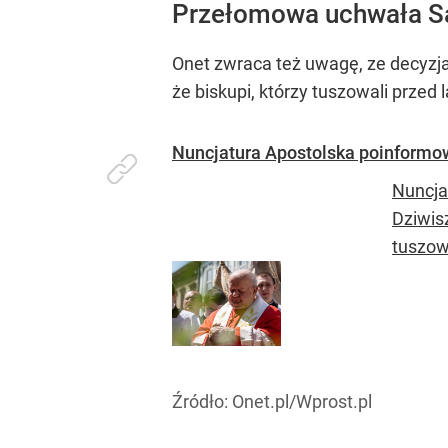
Przełomowa uchwała S
Onet zwraca też uwagę, ze decyzja
że biskupi, którzy tuszowali przed
Nuncjatura Apostolska poinformow
Nuncja
Dziwis
tuszowa
Źródło:
Onet.pl/Wprost.pl