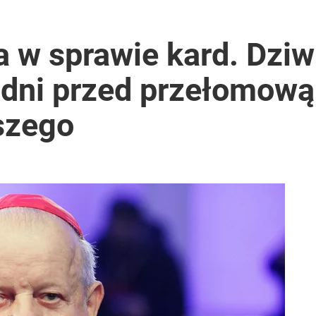
a w sprawie kard. Dziw
a dni przed przełomow
szego