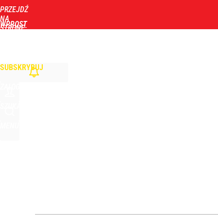
PRZEJDŹ
Udostępnij
1
Skomentuj
NA
WPROST
STRONĘ
GŁÓWNĄ
WIADOMOŚCI
POLITYKA
BIZNES
DOM
ZDROWIE
ROZRYWKA
TYGOD
SUBSKRYBUJ
ZALOGUJ
SZUKAJ
MENU