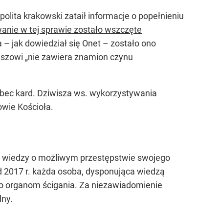
polita krakowski zataił informacje o popełnieniu
anie w tej sprawie zostało wszczęte
 jak dowiedział się Onet – zostało ono
szowi „nie zawiera znamion czynu
obec kard. Dziwisza ws. wykorzystywania
owie Kościoła.
wał wiedzy o możliwym przestępstwie swojego
od 2017 r. każda osoba, dysponująca wiedzą
o organom ścigania. Za niezawiadomienie
lny.