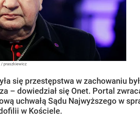
/
praszkiewicz
zyła się przestępstwa w zachowaniu by
za – dowiedział się Onet. Portal zwra
mową uchwałą Sądu Najwyższego w spra
ofilii w Kościele.