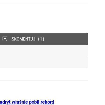
SKOMENTUJ
1
adryt właśnie pobił rekord