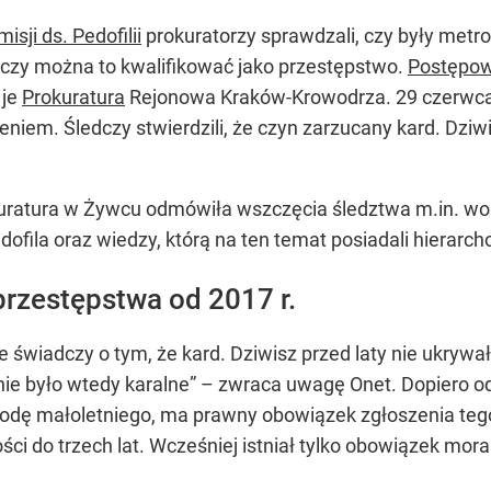
ji ds. Pedofilii
prokuratorzy sprawdzali, czy były metro
czy można to kwalifikować jako przestępstwo.
Postępow
 je
Prokuratura
Rejonowa Kraków-Krowodrza. 29 czerwca –
m. Śledczy stwierdzili, że czyn zarzucany kard. Dziwi
okuratura w Żywcu odmówiła wszczęcia śledztwa m.in. w
fila oraz wiedzy, którą na ten temat posiadali hierarch
rzestępstwa od 2017 r.
e świadczy o tym, że kard. Dziwisz przed laty nie ukry
e nie było wtedy karalne” – zwraca uwagę Onet. Dopiero 
kodę małoletniego, ma prawny obowiązek zgłoszenia teg
ci do trzech lat. Wcześniej istniał tylko obowiązek mora