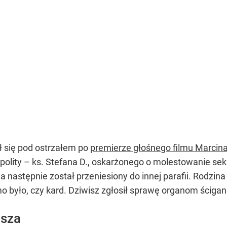
ł się pod ostrzałem po
premierze głośnego filmu Marcina
olity – ks. Stefana D., oskarżonego o molestowanie sek
op, a następnie został przeniesiony do innej parafii. Ro
o było, czy kard. Dziwisz zgłosił sprawę organom ścigan
isza