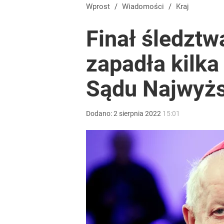
Wprost
/
Wiadomości
/
Kraj
Finał śledztw
zapadła kilk
Sądu Najwyż
Dodano:
2
sierpnia
2022
15:01