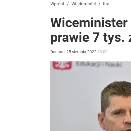
Szykuje się przełom? Donald Trump mówił o „pewny
Wprost
/
Wiadomości
/
Kraj
Wiceminister 
dodaj
prawie 7 tys. 
Nowy sondaż po wtargnięciu rakiety na Lubelszczy
Dodano:
25
sierpnia
2022
13:00
2
Tego sondażu premier nie może zlekceważyć. Pol
8