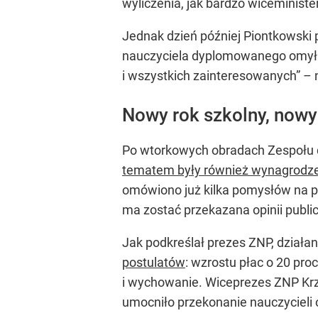
wyliczenia, jak bardzo wiceministe
Jednak dzień później Piontkowski p
nauczyciela dyplomowanego omyłko
i wszystkich zainteresowanych” – n
Nowy rok szkolny, nowy
Po wtorkowych obradach Zespołu d
tematem były również wynagrodzen
omówiono już kilka pomysłów na pr
ma zostać przekazana opinii public
Jak podkreślał prezes ZNP, działa
postulatów
: wzrostu płac o 20 pr
i wychowanie. Wiceprezes ZNP Krz
umocniło przekonanie nauczycieli 