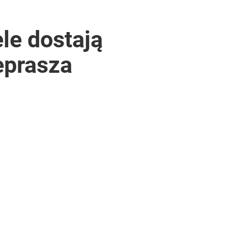
ele dostają
zeprasza