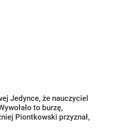
wej Jedynce, że nauczyciel
 Wywołało to burzę,
źniej Piontkowski przyznał,