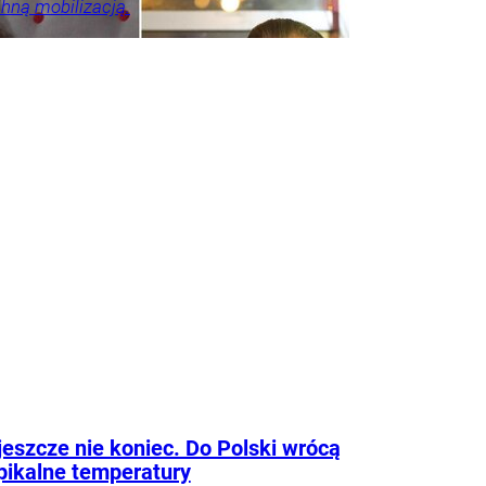
ną mobilizacją.
lko u
odnik
jeszcze nie koniec. Do Polski wrócą
pikalne temperatury