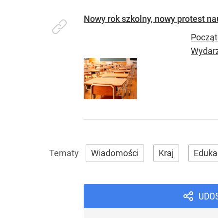
Nowy rok szkolny, nowy protest na
Począte
Wydarz
Wiadomości
Kraj
Eduka
UDO