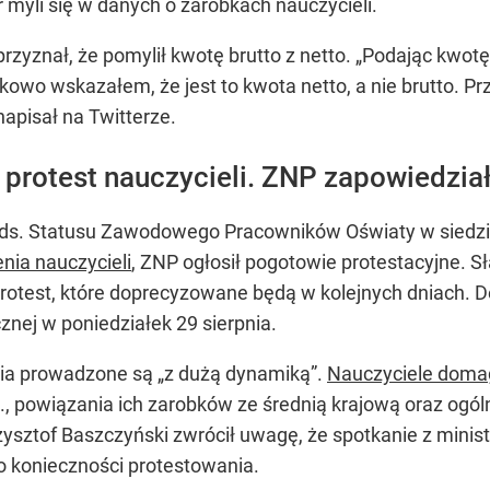
r myli się w danych o zarobkach nauczycieli.
rzyznał, że pomylił kwotę brutto z netto. „Podając kwotę
wo wskazałem, że jest to kwota netto, a nie brutto. P
apisał na Twitterze.
 protest nauczycieli. ZNP zapowiedział
s. Statusu Zawodowego Pracowników Oświaty w siedzibi
ia nauczycieli
, ZNP ogłosił pogotowie protestacyjne. S
otest, które doprecyzowane będą w kolejnych dniach. De
znej w poniedziałek 29 sierpnia.
nia prowadzone są „z dużą dynamiką”.
Nauczyciele domag
oc., powiązania ich zarobków ze średnią krajową oraz og
ysztof Baszczyński zwrócił uwagę, że spotkanie z min
o konieczności protestowania.