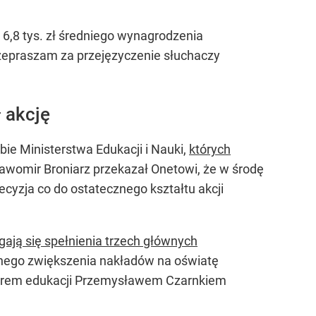
 6,8 tys. zł średniego wynagrodzenia
rzepraszam za przejęzyczenie słuchaczy
 akcję
e Ministerstwa Edukacji i Nauki,
których
ławomir Broniarz przekazał Onetowi, że w środę
cyzja co do ostatecznego kształtu akcji
ają się spełnienia trzech głównych
ólnego zwiększenia nakładów na oświatę
istrem edukacji Przemysławem Czarnkiem