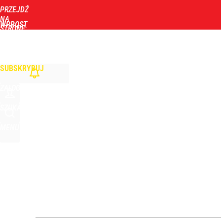
PRZEJDŹ
Udostępnij
1
Skomentuj
NA
WPROST
STRONĘ
GŁÓWNĄ
WIADOMOŚCI
POLITYKA
BIZNES
DOM
ZDROWIE
ROZRYWKA
TYGOD
Zełenski mógłby stracić władzę? Najnowszy sonda
SUBSKRYBUJ
1
ZALOGUJ
Nagły zwrot ws. Ukrainy. Sytuacja zrobiła się dra
SZUKAJ
MENU
2
Dron nad lotniskiem to nie incydent. Wojna hybr
dodaj