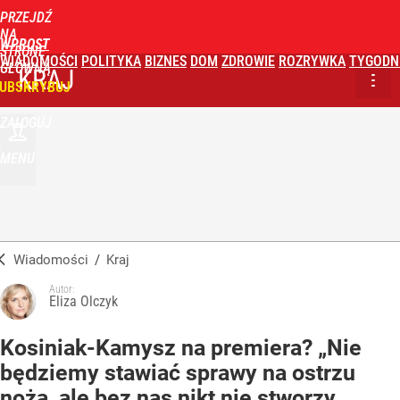
PRZEJDŹ
NA
WPROST
STRONĘ
WIADOMOŚCI
POLITYKA
BIZNES
DOM
ZDROWIE
ROZRYWKA
TYGODN
GŁÓWNĄ
KRAJ
UBSKRYBUJ
ZALOGUJ
MENU
Wiadomości
/
Kraj
Autor:
Eliza Olczyk
Kosiniak-Kamysz na premiera? „Nie
będziemy stawiać sprawy na ostrzu
noża, ale bez nas nikt nie stworzy