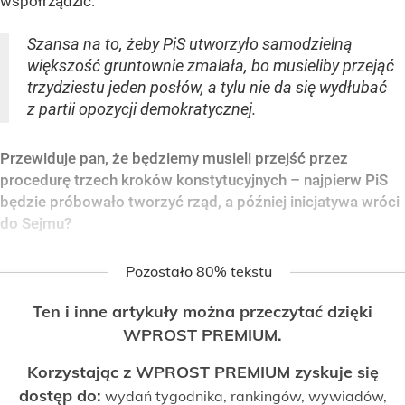
współrządzić.
Szansa na to, żeby PiS utworzyło samodzielną
większość gruntownie zmalała, bo musieliby przejąć
trzydziestu jeden posłów, a tylu nie da się wydłubać
z partii opozycji demokratycznej.
Przewiduje pan, że będziemy musieli przejść przez
procedurę trzech kroków konstytucyjnych – najpierw PiS
będzie próbowało tworzyć rząd, a później inicjatywa wróci
do Sejmu?
Pozostało 80% tekstu
Ten i inne artykuły można przeczytać dzięki
WPROST PREMIUM.
Korzystając z WPROST PREMIUM zyskuje się
dostęp do:
wydań tygodnika, rankingów, wywiadów,