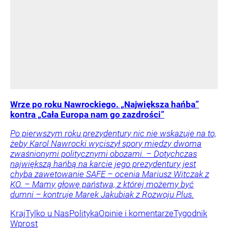
Wrze po roku Nawrockiego. „Największa hańba”
kontra „Cała Europa nam go zazdrości”
Po pierwszym roku prezydentury nic nie wskazuje na to,
żeby Karol Nawrocki wyciszył spory między dwoma
zwaśnionymi politycznymi obozami. – Dotychczas
największą hańbą na karcie jego prezydentury jest
chyba zawetowanie SAFE – ocenia Mariusz Witczak z
KO. – Mamy głowę państwa, z której możemy być
dumni – kontruje Marek Jakubiak z Rozwoju Plus.
Kraj
Tylko u Nas
Polityka
Opinie i komentarze
Tygodnik
Wprost