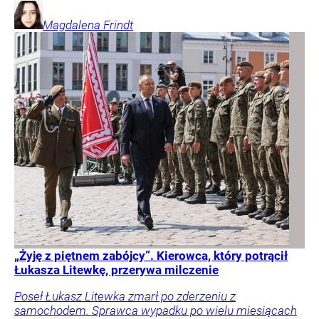
Magdalena
Frindt
„Żyję z piętnem zabójcy”. Kierowca, który potrącił
Łukasza Litewkę, przerywa milczenie
Poseł Łukasz Litewka zmarł po zderzeniu z
samochodem. Sprawca wypadku po wielu miesiącach