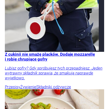
Z cukinii nie smażę placków. Dodaję mozzarellę
i robię chrupiące gofry
Lubisz gofry? Gdy spróbujesz tych przepadniesz. Jeden
wytrawny składnik sprawia, że smakują naprawdę
wyjątkowo.
Przepisy
Żywienie
Składniki odżywcze