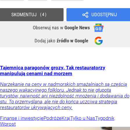
SKOMENTUJ
UDOSTĘPNIJ
4
Obserwuj nas
w
Google News
Dodaj jako
źródło w Google
Tajemnica paragonów grozy. Tak restauratorzy
manipulują cenami nad morzem
Narzekanie na ceny w nadmorskich smażalniach są częścią
naszego wakacyjnego folkloru. Jednak to nie głupota
turystów, naiwność ani niezdolność mnożenia i dodawania do
stu. To przemyślana, ale nie do końca uczciwa strategia
restauratorów ukrywających ceny.
Finanse i inwestycje
Podróże
Kraj
Tylko u Nas
Tygodnik
Wprost