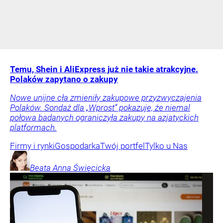
Temu, Shein i AliExpress już nie takie atrakcyjne.
Polaków zapytano o zakupy
Nowe unijne cła zmieniły zakupowe przyzwyczajenia
Polaków. Sondaż dla „Wprost” pokazuje, że niemal
połowa badanych ograniczyła zakupy na azjatyckich
platformach.
Firmy i rynki
Gospodarka
Twój portfel
Tylko u Nas
Beata Anna
Święcicka