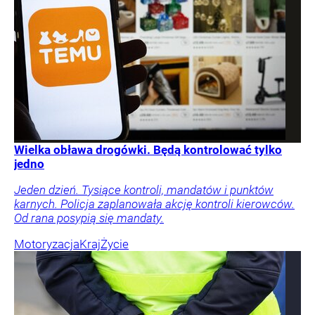
Wielka obława drogówki. Będą kontrolować tylko
jedno
Jeden dzień. Tysiące kontroli, mandatów i punktów
karnych. Policja zaplanowała akcję kontroli kierowców.
Od rana posypią się mandaty.
Motoryzacja
Kraj
Życie