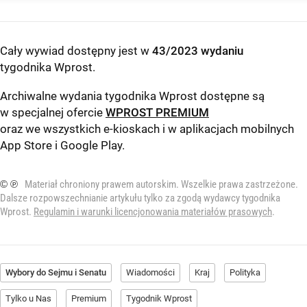
Cały wywiad dostępny jest w
43/2023 wydaniu
tygodnika Wprost
.
Archiwalne wydania tygodnika Wprost dostępne są
w specjalnej ofercie
WPROST PREMIUM
oraz we wszystkich e-kioskach i w aplikacjach mobilnych
App Store
i
Google Play
.
© ℗
Materiał chroniony prawem autorskim. Wszelkie prawa zastrzeżone.
Dalsze rozpowszechnianie artykułu tylko za zgodą wydawcy tygodnika
Wprost.
Regulamin i warunki licencjonowania materiałów prasowych
.
Wybory do Sejmu i Senatu
Wiadomości
Kraj
Polityka
Tylko u Nas
Premium
Tygodnik Wprost