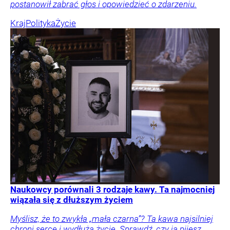
postanowił zabrać głos i opowiedzieć o zdarzeniu.
Kraj
Polityka
Życie
Naukowcy porównali 3 rodzaje kawy. Ta najmocniej
wiązała się z dłuższym życiem
Myślisz, że to zwykła „mała czarna”? Ta kawa najsilniej
chroni serce i wydłuża życie. Sprawdź, czy ją pijesz.