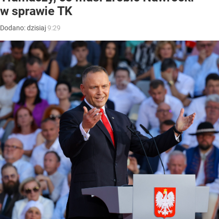
w sprawie TK
Dodano:
dzisiaj
9:29