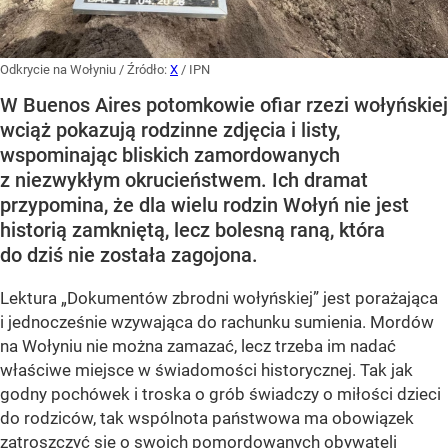
Odkrycie na Wołyniu
/ Źródło:
X
/
IPN
W Buenos Aires potomkowie ofiar rzezi wołyńskiej
wciąż pokazują rodzinne zdjęcia i listy,
wspominając bliskich zamordowanych
z niezwykłym okrucieństwem. Ich dramat
przypomina, że dla wielu rodzin Wołyń nie jest
historią zamkniętą, lecz bolesną raną, która
do dziś nie została zagojona.
Lektura „Dokumentów zbrodni wołyńskiej” jest porażająca
i jednocześnie wzywająca do rachunku sumienia. Mordów
na Wołyniu nie można zamazać, lecz trzeba im nadać
właściwe miejsce w świadomości historycznej. Tak jak
godny pochówek i troska o grób świadczy o miłości dzieci
do rodziców, tak wspólnota państwowa ma obowiązek
zatroszczyć się o swoich pomordowanych obywateli