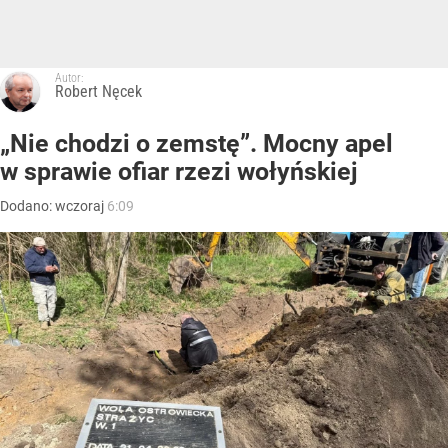
Autor:
Robert Nęcek
„Nie chodzi o zemstę”. Mocny apel
w sprawie ofiar rzezi wołyńskiej
Dodano:
wczoraj
6:09