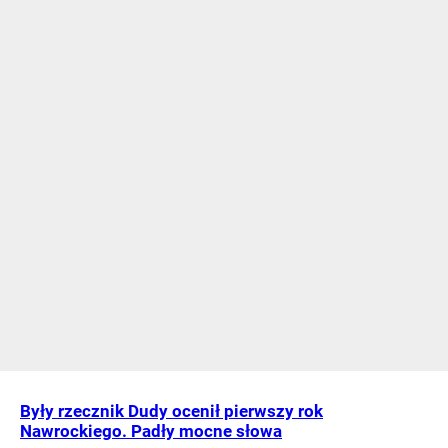
Były rzecznik Dudy ocenił pierwszy rok
Nawrockiego. Padły mocne słowa