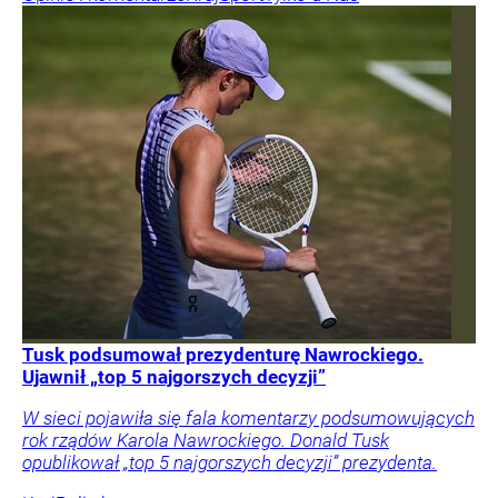
Tusk podsumował prezydenturę Nawrockiego.
Ujawnił „top 5 najgorszych decyzji”
W sieci pojawiła się fala komentarzy podsumowujących
rok rządów Karola Nawrockiego. Donald Tusk
opublikował „top 5 najgorszych decyzji” prezydenta.