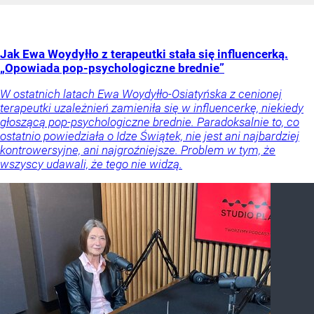
Jak Ewa Woydyłło z terapeutki stała się influencerką.
„Opowiada pop-psychologiczne brednie”
W ostatnich latach Ewa Woydyłło-Osiatyńska z cenionej
terapeutki uzależnień zamieniła się w influencerkę, niekiedy
głoszącą pop-psychologiczne brednie. Paradoksalnie to, co
ostatnio powiedziała o Idze Świątek, nie jest ani najbardziej
kontrowersyjne, ani najgroźniejsze. Problem w tym, że
wszyscy udawali, że tego nie widzą.