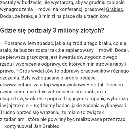
zostały w budżecie, nie wystarczą, aby w grudniu zapłacić
wynagrodzenia – mówił na konferencji prasowej
Grabiec
.
Dodał, że brakuje 3 mln zł na płace dla urzędników.
Gdzie się podziały 3 miliony złotych?
– Postanowiłem zbadać, jakie są źródła tego braku, co się
stało, że budżet został tak źle zaplanowany – mówił. Dodał,
że pierwszą przyczyną jest kwestia dwutygodniowego
rządu i wypłacenie odprawy, do których ministrowie nabyli
prawo. –Gros wydatków to odprawy pracowników różnego
szczebla. Były wzbogacane o środki będące
ekwiwalentami za urlop wypoczynkowy – dodał. Trzecim
czynnikiem miało być zatrudnienie stu osób, m.in.
ekspertów, w okresie poprzedzającym kampanię wyborczą
i w jej trakcie – Będziemy badać, jakie zadania wykonywali.
Trudno oprzeć się wrażeniu, że miało to związek
z zadaniami, które nie powinny być realizowane przez rząd
– kontynuował Jan Grabiec.