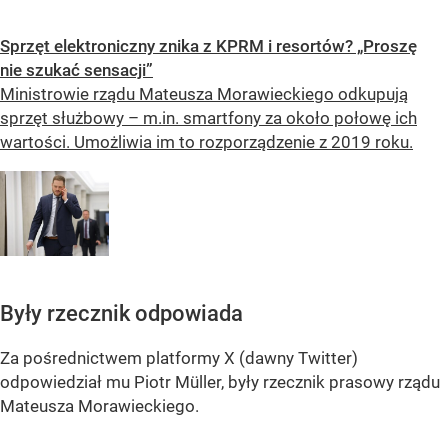
Sprzęt elektroniczny znika z KPRM i resortów? „Proszę
nie szukać sensacji”
Ministrowie rządu Mateusza Morawieckiego odkupują
sprzęt służbowy – m.in. smartfony za około połowę ich
wartości. Umożliwia im to rozporządzenie z 2019 roku.
Były rzecznik odpowiada
Za pośrednictwem platformy X (dawny Twitter)
odpowiedział mu Piotr Müller, były rzecznik prasowy rządu
Mateusza Morawieckiego.