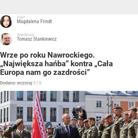
Autor:
Magdalena Frindt
Współpraca:
Tomasz Stankiewicz
Wrze po roku Nawrockiego.
„Największa hańba” kontra „Cała
Europa nam go zazdrości”
Dodano:
wczoraj
5:15