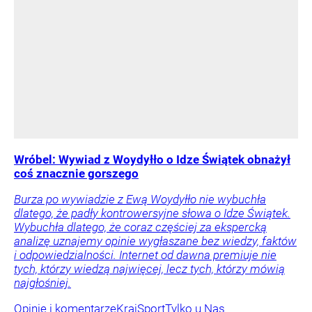
Wróbel: Wywiad z Woydyłło o Idze Świątek obnażył
coś znacznie gorszego
Burza po wywiadzie z Ewą Woydyłło nie wybuchła
dlatego, że padły kontrowersyjne słowa o Idze Świątek.
Wybuchła dlatego, że coraz częściej za ekspercką
analizę uznajemy opinie wygłaszane bez wiedzy, faktów
i odpowiedzialności. Internet od dawna premiuje nie
tych, którzy wiedzą najwięcej, lecz tych, którzy mówią
najgłośniej.
Opinie i komentarze
Kraj
Sport
Tylko u Nas