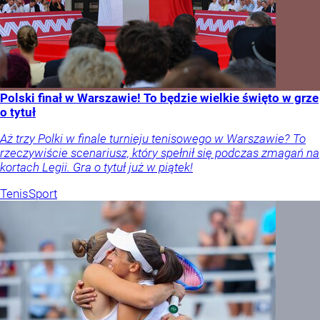
Polski finał w Warszawie! To będzie wielkie święto w grze
o tytuł
Aż trzy Polki w finale turnieju tenisowego w Warszawie? To
rzeczywiście scenariusz, który spełnił się podczas zmagań na
kortach Legii. Gra o tytuł już w piątek!
Tenis
Sport