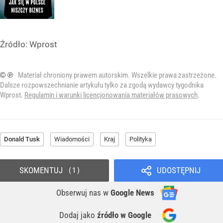
Źródło:
Wprost
© ℗
Materiał chroniony prawem autorskim. Wszelkie prawa zastrzeżone.
Dalsze rozpowszechnianie artykułu tylko za zgodą wydawcy tygodnika
Wprost.
Regulamin i warunki licencjonowania materiałów prasowych
.
Donald Tusk
Wiadomości
Kraj
Polityka
SKOMENTUJ
UDOSTĘPNIJ
1
Obserwuj nas
w
Google News
Dodaj jako
źródło w Google