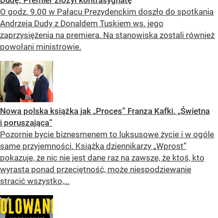
O godz. 9.00 w Pałacu Prezydenckim doszło do spotkania
Andrzeja Dudy z Donaldem Tuskiem ws. jego
zaprzysiężenia na premiera. Na stanowiska zostali również
powołani ministrowie.
Nowa polska książka jak „Proces” Franza Kafki. „Świetna
i poruszająca”
Pozornie bycie biznesmenem to luksusowe życie i w ogóle
same przyjemności. Książka dziennikarzy „Wprost”
pokazuje, że nic nie jest dane raz na zawsze, że ktoś, kto
wyrasta ponad przeciętność, może niespodziewanie
stracić wszystko,...