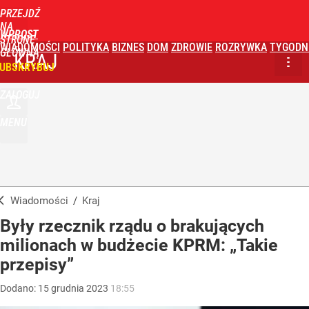
PRZEJDŹ
NA
WPROST
STRONĘ
WIADOMOŚCI
POLITYKA
BIZNES
DOM
ZDROWIE
ROZRYWKA
TYGODN
GŁÓWNĄ
KRAJ
UBSKRYBUJ
ZALOGUJ
MENU
Wiadomości
/
Kraj
Były rzecznik rządu o brakujących
milionach w budżecie KPRM: „Takie
przepisy”
Dodano:
15
grudnia
2023
18:55