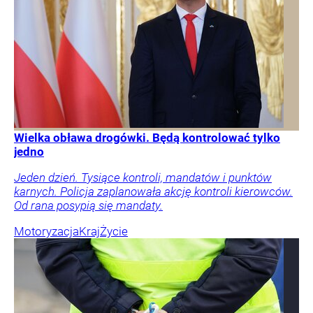
Wielka obława drogówki. Będą kontrolować tylko
jedno
Jeden dzień. Tysiące kontroli, mandatów i punktów
karnych. Policja zaplanowała akcję kontroli kierowców.
Od rana posypią się mandaty.
Motoryzacja
Kraj
Życie