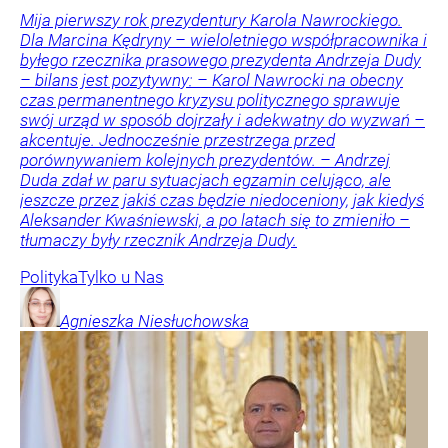
Mija pierwszy rok prezydentury Karola Nawrockiego.
Dla Marcina Kędryny – wieloletniego współpracownika i
byłego rzecznika prasowego prezydenta Andrzeja Dudy
– bilans jest pozytywny: – Karol Nawrocki na obecny
czas permanentnego kryzysu politycznego sprawuje
swój urząd w sposób dojrzały i adekwatny do wyzwań –
akcentuje. Jednocześnie przestrzega przed
porównywaniem kolejnych prezydentów. – Andrzej
Duda zdał w paru sytuacjach egzamin celująco, ale
jeszcze przez jakiś czas będzie niedoceniony, jak kiedyś
Aleksander Kwaśniewski, a po latach się to zmieniło –
tłumaczy były rzecznik Andrzeja Dudy.
Polityka
Tylko u Nas
Agnieszka
Niesłuchowska