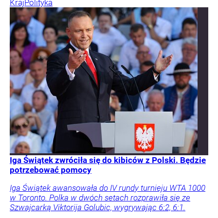
Kraj
Polityka
Iga Świątek zwróciła się do kibiców z Polski. Będzie
potrzebować pomocy
Iga Świątek awansowała do IV rundy turnieju WTA 1000
w Toronto. Polka w dwóch setach rozprawiła się ze
Szwajcarką Viktorija Golubic, wygrywając 6:2, 6:1.