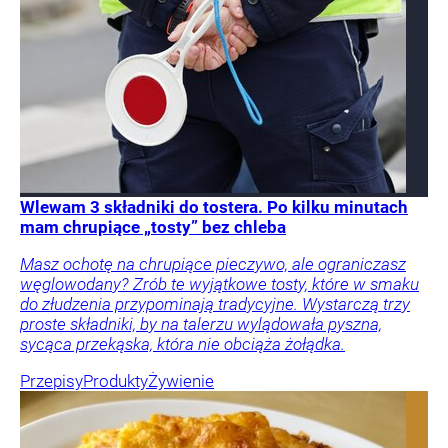
Wlewam 3 składniki do tostera. Po kilku minutach
mam chrupiące „tosty” bez chleba
Masz ochotę na chrupiące pieczywo, ale ograniczasz
węglowodany? Zrób te wyjątkowe tosty, które w smaku
do złudzenia przypominają tradycyjne. Wystarczą trzy
proste składniki, by na talerzu wylądowała pyszna,
sycąca przekąska, która nie obciąża żołądka.
Przepisy
Produkty
Żywienie