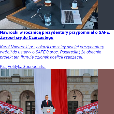
Nawrocki w rocznicę prezydentury przypomniał o SAFE.
Zwrócił się do Czarzastego
Karol Nawrocki przy okazji rocznicy swojej prezydentury
wrócił do ustawy o SAFE 0 proc. Podkreślał, że obecnie
projekt ten firmuje członek koalicji rządzącej.
Kraj
Polityka
Gospodarka