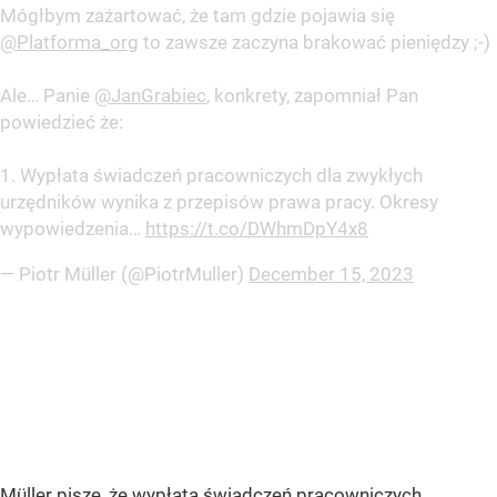
Mógłbym zażartować, że tam gdzie pojawia się
@Platforma_org
to zawsze zaczyna brakować pieniędzy ;-)
Ale… Panie
@JanGrabiec
, konkrety, zapomniał Pan
powiedzieć że:
1. Wypłata świadczeń pracowniczych dla zwykłych
urzędników wynika z przepisów prawa pracy. Okresy
wypowiedzenia…
https://t.co/DWhmDpY4x8
— Piotr Müller (@PiotrMuller)
December 15, 2023
Müller pisze, że wypłata świadczeń pracowniczych