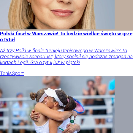
Polski finał w Warszawie! To będzie wielkie święto w grze
o tytuł
Aż trzy Polki w finale turnieju tenisowego w Warszawie? To
rzeczywiście scenariusz, który spełnił się podczas zmagań na
kortach Legii. Gra o tytuł już w piątek!
Tenis
Sport