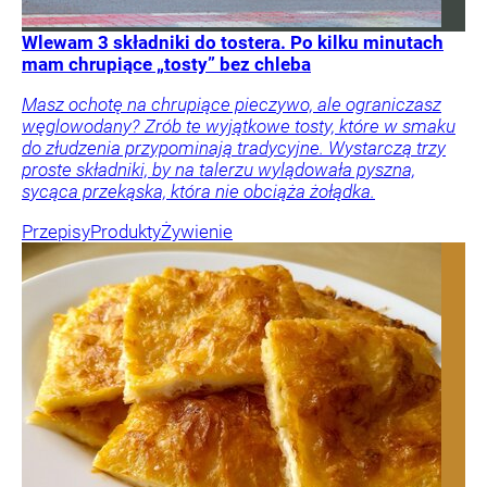
Wlewam 3 składniki do tostera. Po kilku minutach
mam chrupiące „tosty” bez chleba
Masz ochotę na chrupiące pieczywo, ale ograniczasz
węglowodany? Zrób te wyjątkowe tosty, które w smaku
do złudzenia przypominają tradycyjne. Wystarczą trzy
proste składniki, by na talerzu wylądowała pyszna,
sycąca przekąska, która nie obciąża żołądka.
Przepisy
Produkty
Żywienie