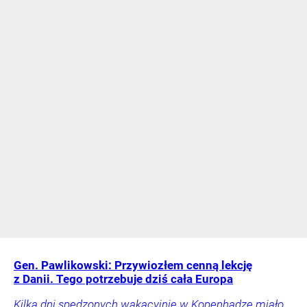
Gen. Pawlikowski: Przywiozłem cenną lekcję
z Danii. Tego potrzebuje dziś cała Europa
Kilka dni spędzonych wakacyjnie w Kopenhadze miało