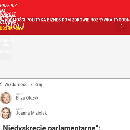
PRZEJDŹ
NA
WPROST
STRONĘ
WIADOMOŚCI
POLITYKA
BIZNES
DOM
ZDROWIE
ROZRYWKA
TYGODN
GŁÓWNĄ
KRAJ
UBSKRYBUJ
ZALOGUJ
MENU
Wiadomości
/
Kraj
Autor:
Eliza Olczyk
Autor:
Joanna Miziołek
„Niedyskrecje parlamentarne”: