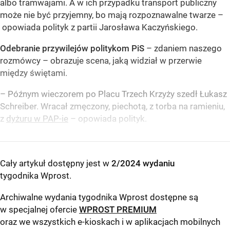
albo tramwajami. A w ich przypadku transport publiczny
może nie być przyjemny, bo mają rozpoznawalne twarze –
opowiada polityk z partii Jarosława Kaczyńskiego.
Odebranie przywilejów politykom PiS
– zdaniem naszego
rozmówcy – obrazuje scena, jaką widział w przerwie
między świętami.
– Późnym wieczorem po Placu Trzech Krzyży szedł Łukasz
Schreiber. Wracał zmęczony, piechotą, z torba na ramieniu,
z
dyżuru w PAP-ie
– opowiada polityk.
Cały artykuł dostępny jest w
2/2024 wydaniu
tygodnika Wprost
.
Archiwalne wydania tygodnika Wprost dostępne są
w specjalnej ofercie
WPROST PREMIUM
oraz we wszystkich e-kioskach i w aplikacjach mobilnych