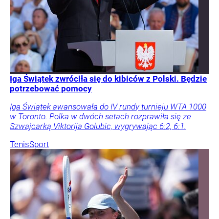
Iga Świątek zwróciła się do kibiców z Polski. Będzie
potrzebować pomocy
Iga Świątek awansowała do IV rundy turnieju WTA 1000
w Toronto. Polka w dwóch setach rozprawiła się ze
Szwajcarką Viktorija Golubic, wygrywając 6:2, 6:1.
Tenis
Sport