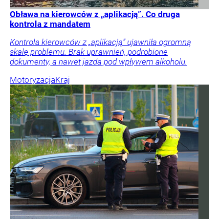
Obława na kierowców z „aplikacją”. Co druga
kontrola z mandatem
Kontrola kierowców z „aplikacją” ujawniła ogromną
skalę problemu. Brak uprawnień, podrobione
dokumenty, a nawet jazda pod wpływem alkoholu.
Motoryzacja
Kraj