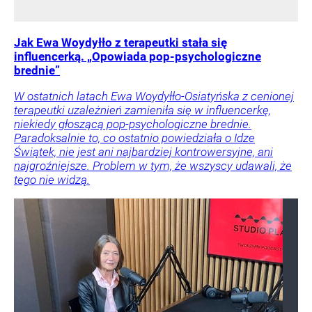
Jak Ewa Woydyłło z terapeutki stała się
influencerką. „Opowiada pop-psychologiczne
brednie”
W ostatnich latach Ewa Woydyłło-Osiatyńska z cenionej
terapeutki uzależnień zamieniła się w influencerkę,
niekiedy głoszącą pop-psychologiczne brednie.
Paradoksalnie to, co ostatnio powiedziała o Idze
Świątek, nie jest ani najbardziej kontrowersyjne, ani
najgroźniejsze. Problem w tym, że wszyscy udawali, że
tego nie widzą.