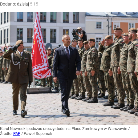
Dodano:
dzisiaj
5:15
Karol Nawrocki podczas uroczystości na Placu Zamkowym w Warszawie
/
Źródło:
PAP
/
Paweł Supernak