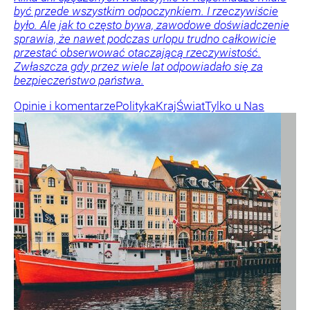
być przede wszystkim odpoczynkiem. I rzeczywiście
było. Ale jak to często bywa, zawodowe doświadczenie
sprawia, że nawet podczas urlopu trudno całkowicie
przestać obserwować otaczającą rzeczywistość.
Zwłaszcza gdy przez wiele lat odpowiadało się za
bezpieczeństwo państwa.
Opinie i komentarze
Polityka
Kraj
Świat
Tylko u Nas