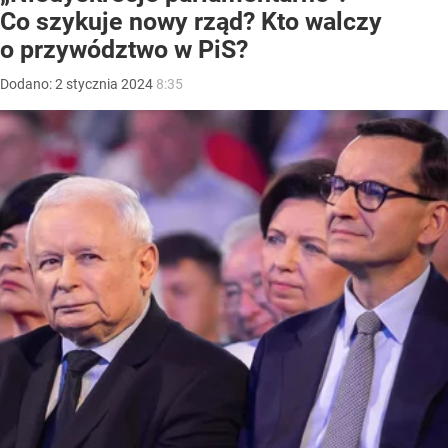
Co szykuje nowy rząd? Kto walczy
o przywództwo w PiS?
Dodano:
2
stycznia
2024
8:35