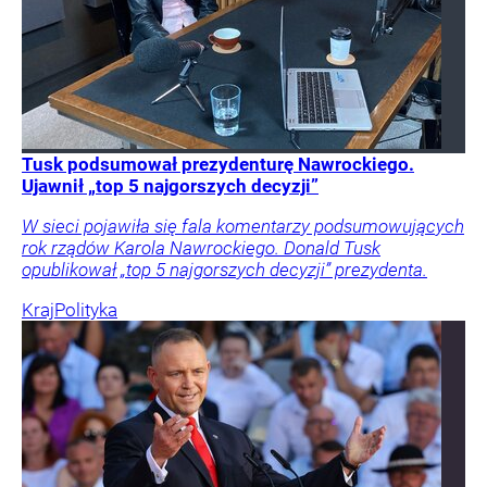
Tusk podsumował prezydenturę Nawrockiego.
Ujawnił „top 5 najgorszych decyzji”
W sieci pojawiła się fala komentarzy podsumowujących
rok rządów Karola Nawrockiego. Donald Tusk
opublikował „top 5 najgorszych decyzji” prezydenta.
Kraj
Polityka