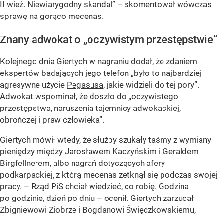
II wież. Niewiarygodny skandal” – skomentował wówczas
sprawę na gorąco mecenas.
Znany adwokat o „oczywistym przestępstwie”
Kolejnego dnia Giertych w nagraniu dodał, że zdaniem
ekspertów badających jego telefon „było to najbardziej
agresywne użycie
Pegasusa
, jakie widzieli do tej pory”.
Adwokat wspominał, że doszło do „oczywistego
przestępstwa, naruszenia tajemnicy adwokackiej,
obrończej i praw człowieka”.
Giertych mówił wtedy, że służby szukały taśmy z wymiany
pieniędzy między Jarosławem Kaczyńskim i Geraldem
Birgfellnerem, albo nagrań dotyczących afery
podkarpackiej, z którą mecenas zetknął się podczas swojej
pracy. – Rząd PiS chciał wiedzieć, co robię. Godzina
po godzinie, dzień po dniu – ocenił. Giertych zarzucał
Zbigniewowi Ziobrze i Bogdanowi Święczkowskiemu,