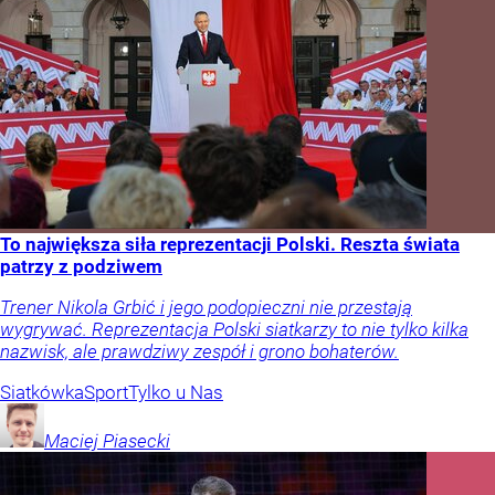
To największa siła reprezentacji Polski. Reszta świata
patrzy z podziwem
Trener Nikola Grbić i jego podopieczni nie przestają
wygrywać. Reprezentacja Polski siatkarzy to nie tylko kilka
nazwisk, ale prawdziwy zespół i grono bohaterów.
Siatkówka
Sport
Tylko u Nas
Maciej
Piasecki