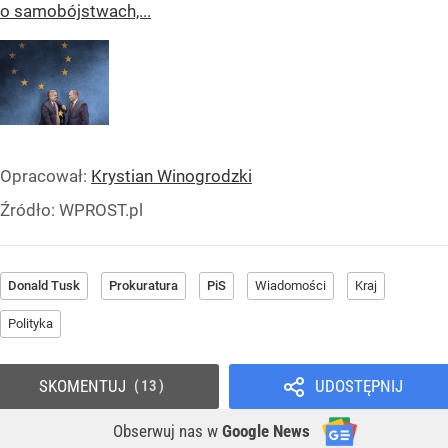
o samobójstwach,...
Opracował:
Krystian Winogrodzki
Źródło:
WPROST.pl
Donald Tusk
Prokuratura
PiS
Wiadomości
Kraj
Polityka
SKOMENTUJ
UDOSTĘPNIJ
13
Obserwuj nas
w
Google News