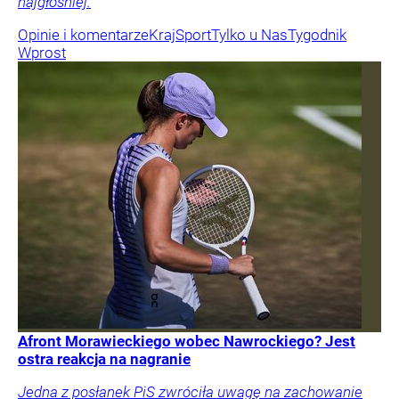
najgłośniej.
Opinie i komentarze
Kraj
Sport
Tylko u Nas
Tygodnik
Wprost
Afront Morawieckiego wobec Nawrockiego? Jest
ostra reakcja na nagranie
Jedna z posłanek PiS zwróciła uwagę na zachowanie