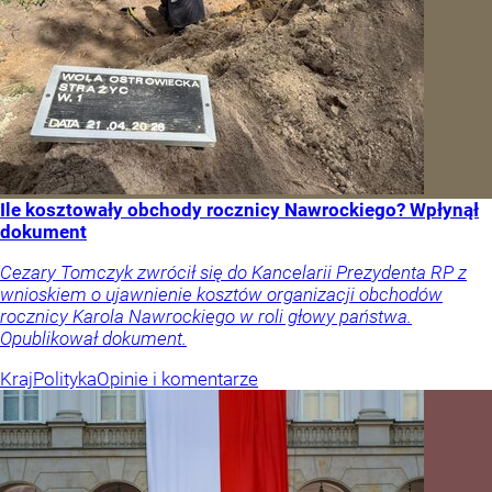
Ile kosztowały obchody rocznicy Nawrockiego? Wpłynął
dokument
Cezary Tomczyk zwrócił się do Kancelarii Prezydenta RP z
wnioskiem o ujawnienie kosztów organizacji obchodów
rocznicy Karola Nawrockiego w roli głowy państwa.
Opublikował dokument.
Kraj
Polityka
Opinie i komentarze