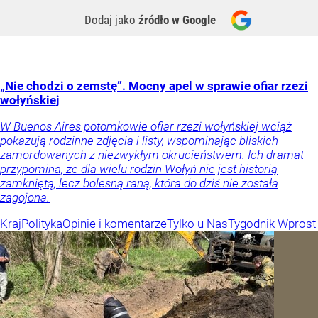
Dodaj jako
źródło w Google
„Nie chodzi o zemstę”. Mocny apel w sprawie ofiar rzezi
wołyńskiej
W Buenos Aires potomkowie ofiar rzezi wołyńskiej wciąż
pokazują rodzinne zdjęcia i listy, wspominając bliskich
zamordowanych z niezwykłym okrucieństwem. Ich dramat
przypomina, że dla wielu rodzin Wołyń nie jest historią
zamkniętą, lecz bolesną raną, która do dziś nie została
zagojona.
Kraj
Polityka
Opinie i komentarze
Tylko u Nas
Tygodnik Wprost