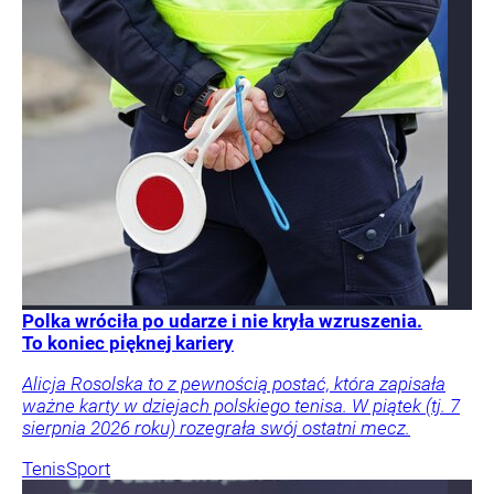
Polka wróciła po udarze i nie kryła wzruszenia.
To koniec pięknej kariery
Alicja Rosolska to z pewnością postać, która zapisała
ważne karty w dziejach polskiego tenisa. W piątek (tj. 7
sierpnia 2026 roku) rozegrała swój ostatni mecz.
Tenis
Sport