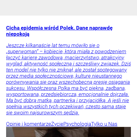
Cicha epidemia wśród Polek. Dane naprawdę
niepokoją
Jeszcze kilkanaście lat temu mówiło się o
„superwoman” – kobiecie, która miała z powodzeniem
łączyć karierę zawodową, macierzyństwo, atrakcyjny
wygląd, aktywność społeczną i szczęśliwy związek. Dziś
ten model nie tylko nie zniknął, ale został spotęgowany
przez media społecznościowe, kulturę nieustannego
porównywania się oraz wszechobecną presję osiągania
sukcesu. Współczesna Polka ma być piękna, zadbana,
wysportowana, przedsiębiorcza, emocjonalnie dojrzała.
Ma być dobrą matką, partnerką i przyjaciółką. A jeśli nie
spełnia wszystkich tych oczekiwań, często sama staje
się swoim najsurowszym sędzią.
Opinie i komentarze
Życie
Psychologia
Tylko u Nas