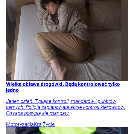
Wielka obława drogówki. Będą kontrolować tylko
jedno
Jeden dzień. Tysiące kontroli, mandatów i punktów
karnych. Policja zaplanowała akcję kontroli kierowców.
Od rana posypią się mandaty.
Motoryzacja
Kraj
Życie