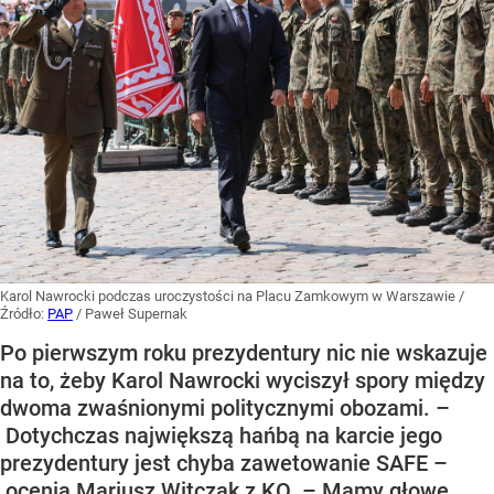
Karol Nawrocki podczas uroczystości na Placu Zamkowym w Warszawie
/
Źródło:
PAP
/
Paweł Supernak
Po pierwszym roku prezydentury nic nie wskazuje
na to, żeby Karol Nawrocki wyciszył spory między
dwoma zwaśnionymi politycznymi obozami. –
Dotychczas największą hańbą na karcie jego
prezydentury jest chyba zawetowanie SAFE –
ocenia Mariusz Witczak z KO. – Mamy głowę