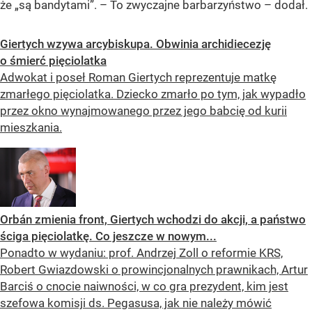
że „są bandytami”. – To zwyczajne barbarzyństwo – dodał.
Giertych wzywa arcybiskupa. Obwinia archidiecezję
o śmierć pięciolatka
Adwokat i poseł Roman Giertych reprezentuje matkę
zmarłego pięciolatka. Dziecko zmarło po tym, jak wypadło
przez okno wynajmowanego przez jego babcię od kurii
mieszkania.
Orbán zmienia front, Giertych wchodzi do akcji, a państwo
ściga pięciolatkę. Co jeszcze w nowym...
Ponadto w wydaniu: prof. Andrzej Zoll o reformie KRS,
Robert Gwiazdowski o prowincjonalnych prawnikach, Artur
Barciś o cnocie naiwności, w co gra prezydent, kim jest
szefowa komisji ds. Pegasusa, jak nie należy mówić