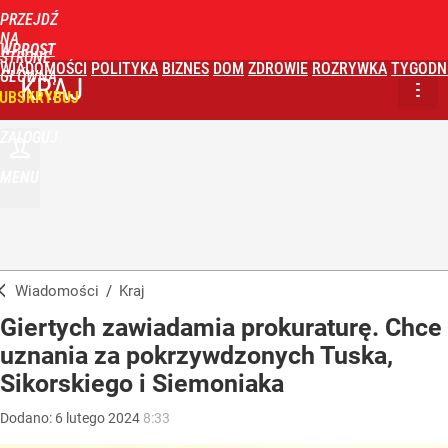
PRZEJDŹ
NA
WPROST
STRONĘ
WIADOMOŚCI
POLITYKA
BIZNES
DOM
ZDROWIE
ROZRYWKA
TYGODN
GŁÓWNĄ
KRAJ
UBSKRYBUJ
ZALOGUJ
MENU
Wiadomości
/
Kraj
Giertych zawiadamia prokuraturę. Chce
uznania za pokrzywdzonych Tuska,
Sikorskiego i Siemoniaka
Dodano:
6
lutego
2024
8:33