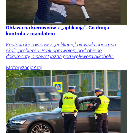
Obława na kierowców z „aplikacją”. Co druga
kontrola z mandatem
Kontrola kierowców z „aplikacją” ujawniła ogromną
skalę problemu. Brak uprawnień, podrobione
dokumenty, a nawet jazda pod wpływem alkoholu.
Motoryzacja
Kraj