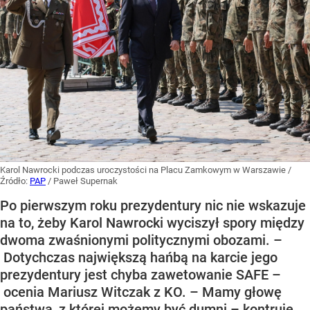
Karol Nawrocki podczas uroczystości na Placu Zamkowym w Warszawie
/
Źródło:
PAP
/
Paweł Supernak
Po pierwszym roku prezydentury nic nie wskazuje
na to, żeby Karol Nawrocki wyciszył spory między
dwoma zwaśnionymi politycznymi obozami. –
Dotychczas największą hańbą na karcie jego
prezydentury jest chyba zawetowanie SAFE –
ocenia Mariusz Witczak z KO. – Mamy głowę
państwa, z której możemy być dumni – kontruje