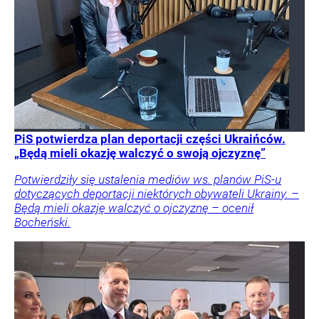
PiS potwierdza plan deportacji części Ukraińców.
„Będą mieli okazję walczyć o swoją ojczyznę”
Potwierdziły się ustalenia mediów ws. planów PiS-u
dotyczących deportacji niektórych obywateli Ukrainy. –
Będą mieli okazję walczyć o ojczyznę – ocenił
Bocheński.