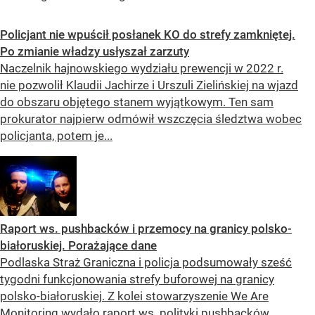
Policjant nie wpuścił posłanek KO do strefy zamkniętej.
Po zmianie władzy usłyszał zarzuty
Naczelnik hajnowskiego wydziału prewencji w 2022 r.
nie pozwolił Klaudii Jachirze i Urszuli Zielińskiej na wjazd
do obszaru objętego stanem wyjątkowym. Ten sam
prokurator najpierw odmówił wszczęcia śledztwa wobec
policjanta, potem je...
Raport ws. pushbacków i przemocy na granicy polsko-
białoruskiej. Porażające dane
Podlaska Straż Graniczna i policja podsumowały sześć
tygodni funkcjonowania strefy buforowej na granicy
polsko-białoruskiej. Z kolei stowarzyszenie We Are
Monitoring wydało raport ws. polityki pushbacków