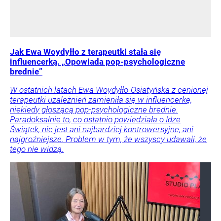
Jak Ewa Woydyłło z terapeutki stała się
influencerką. „Opowiada pop-psychologiczne
brednie”
W ostatnich latach Ewa Woydyłło-Osiatyńska z cenionej
terapeutki uzależnień zamieniła się w influencerkę,
niekiedy głoszącą pop-psychologiczne brednie.
Paradoksalnie to, co ostatnio powiedziała o Idze
Świątek, nie jest ani najbardziej kontrowersyjne, ani
najgroźniejsze. Problem w tym, że wszyscy udawali, że
tego nie widzą.