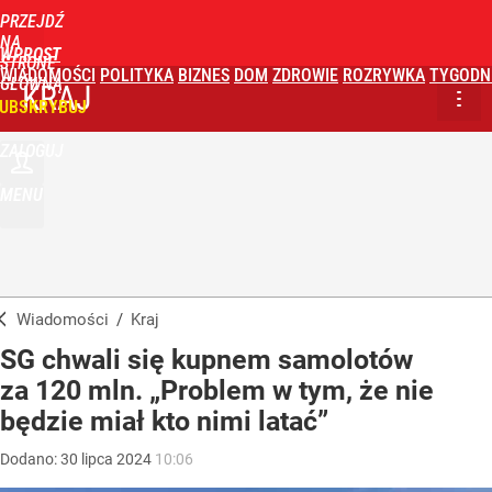
PRZEJDŹ
NA
WPROST
STRONĘ
WIADOMOŚCI
POLITYKA
BIZNES
DOM
ZDROWIE
ROZRYWKA
TYGODN
GŁÓWNĄ
KRAJ
UBSKRYBUJ
ZALOGUJ
MENU
Wiadomości
/
Kraj
SG chwali się kupnem samolotów
za 120 mln. „Problem w tym, że nie
będzie miał kto nimi latać”
Dodano:
30
lipca
2024
10:06