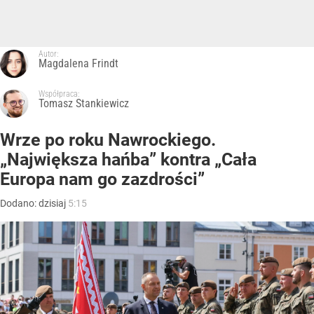
Autor:
Magdalena Frindt
Współpraca:
Tomasz Stankiewicz
Wrze po roku Nawrockiego.
„Największa hańba” kontra „Cała
Europa nam go zazdrości”
Dodano:
dzisiaj
5:15