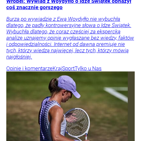
Wróbel: Wywiad z Woydyłło o Idze Świątek obnażył
coś znacznie gorszego
Burza po wywiadzie z Ewą Woydyłło nie wybuchła
dlatego, że padły kontrowersyjne słowa o Idze Świątek.
Wybuchła dlatego, że coraz częściej za ekspercką
analizę uznajemy opinie wygłaszane bez wiedzy, faktów
i odpowiedzialności. Internet od dawna premiuje nie
tych, którzy wiedzą najwięcej, lecz tych, którzy mówią
najgłośniej.
Opinie i komentarze
Kraj
Sport
Tylko u Nas