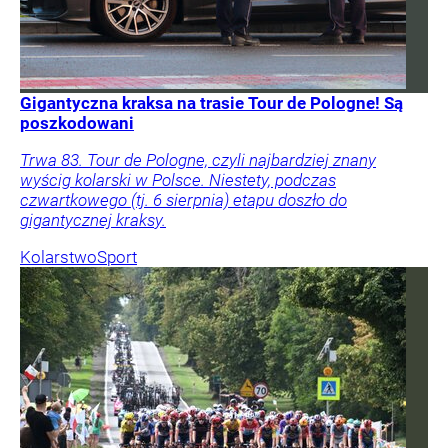
Gigantyczna kraksa na trasie Tour de Pologne! Są
poszkodowani
Trwa 83. Tour de Pologne, czyli najbardziej znany
wyścig kolarski w Polsce. Niestety, podczas
czwartkowego (tj. 6 sierpnia) etapu doszło do
gigantycznej kraksy.
Kolarstwo
Sport