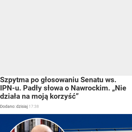
Szpytma po głosowaniu Senatu ws.
IPN-u. Padły słowa o Nawrockim. „Nie
działa na moją korzyść”
Dodano:
dzisiaj
17:38