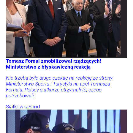
Tomasz Fornal zmobilizował rządzących!
Ministerstwo z błyskawiczną reakcją
Nie trzeba było długo czekać na reakcję ze strony
Ministerstwa Sportu i Turystyki na apel Tomasza
Fornala. Polscy siatkarze otrzymali to, czego
potrzebowali.
Siatkówka
Sport