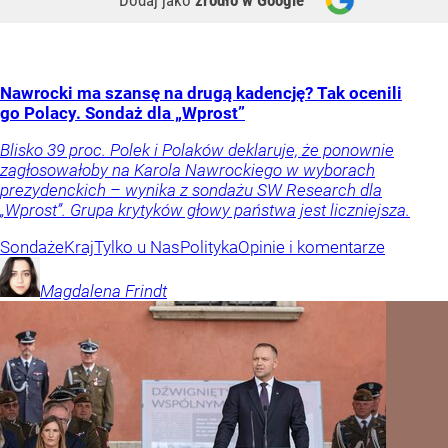
Nawrocki ma szansę na drugą kadencję? Tak ocenili
go Polacy. Sondaż dla „Wprost”
Blisko 39 proc. Polek i Polaków deklaruje, że ponownie
zagłosowałoby na Karola Nawrockiego w wyborach
prezydenckich – wynika z sondażu SW Research dla
„Wprost”. Grupa krytyków głowy państwa jest liczniejsza.
Sondaże
Kraj
Tylko u Nas
Polityka
Opinie i komentarze
Magdalena
Frindt