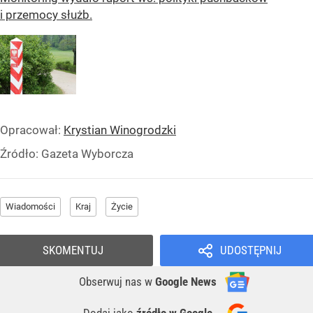
i przemocy służb.
Opracował:
Krystian Winogrodzki
Źródło:
Gazeta Wyborcza
Wiadomości
Kraj
Życie
SKOMENTUJ
UDOSTĘPNIJ
Obserwuj nas
w
Google News
Dodaj jako
źródło w Google