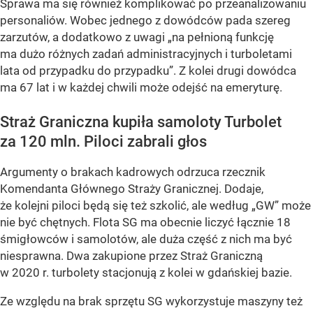
Sprawa ma się również komplikować po przeanalizowaniu
personaliów. Wobec jednego z dowódców pada szereg
zarzutów, a dodatkowo z uwagi „na pełnioną funkcję
ma dużo różnych zadań administracyjnych i turboletami
lata od przypadku do przypadku”. Z kolei drugi dowódca
ma 67 lat i w każdej chwili może odejść na emeryturę.
Straż Graniczna kupiła samoloty Turbolet
za 120 mln. Piloci zabrali głos
Argumenty o brakach kadrowych odrzuca rzecznik
Komendanta Głównego Straży Granicznej. Dodaje,
że kolejni piloci będą się też szkolić, ale według „GW” może
nie być chętnych. Flota SG ma obecnie liczyć łącznie 18
śmigłowców i samolotów, ale duża część z nich ma być
niesprawna. Dwa zakupione przez Straż Graniczną
w 2020 r. turbolety stacjonują z kolei w gdańskiej bazie.
Ze względu na brak sprzętu SG wykorzystuje maszyny też