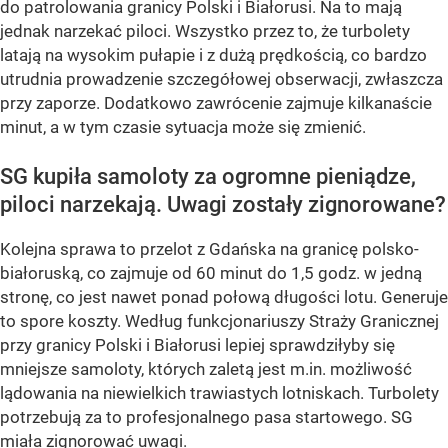
do patrolowania granicy Polski i Białorusi. Na to mają
jednak narzekać piloci. Wszystko przez to, że turbolety
latają na wysokim pułapie i z dużą prędkością, co bardzo
utrudnia prowadzenie szczegółowej obserwacji, zwłaszcza
przy zaporze. Dodatkowo zawrócenie zajmuje kilkanaście
minut, a w tym czasie sytuacja może się zmienić.
SG kupiła samoloty za ogromne pieniądze,
piloci narzekają. Uwagi zostały zignorowane?
Kolejna sprawa to przelot z Gdańska na granicę polsko-
białoruską, co zajmuje od 60 minut do 1,5 godz. w jedną
stronę, co jest nawet ponad połową długości lotu. Generuje
to spore koszty. Według funkcjonariuszy Straży Granicznej
przy granicy Polski i Białorusi lepiej sprawdziłyby się
mniejsze samoloty, których zaletą jest m.in. możliwość
lądowania na niewielkich trawiastych lotniskach. Turbolety
potrzebują za to profesjonalnego pasa startowego. SG
miała zignorować uwagi.