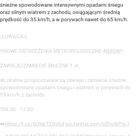
śnieżne spowodowane intensywnymi opadami śniegu
oraz silnym wiatrem z zachodu, osiągającym średnią
prędkość do 35 km/h, a w porywach nawet do 65 km/h.
⚠️UWAGA⚠️
‼️NOWE OSTRZEŻENIA METEOROLOGICZNE
#IMGW
‼️
ZAWIEJE/ZAMIECIE ŚNIEŻNE 1 st.
❄️Lokalnie prognozowane są zawieje i zamiecie śnieżne
spowodowane opadami śniegu i wiatrem w porywach do
55 km/h, z zachodu.
?08:30 - 13:00
➡️
https://t.co/6QbbT2QvGd
pic.twitter.com/UZncikPsL7