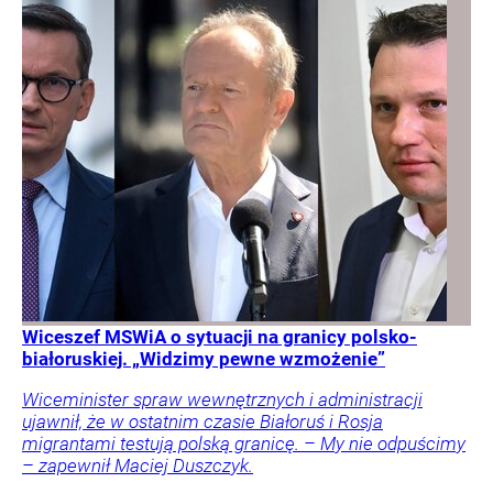
Wiceszef MSWiA o sytuacji na granicy polsko-
białoruskiej. „Widzimy pewne wzmożenie”
Wiceminister spraw wewnętrznych i administracji
ujawnił, że w ostatnim czasie Białoruś i Rosja
migrantami testują polską granicę. – My nie odpuścimy
– zapewnił Maciej Duszczyk.