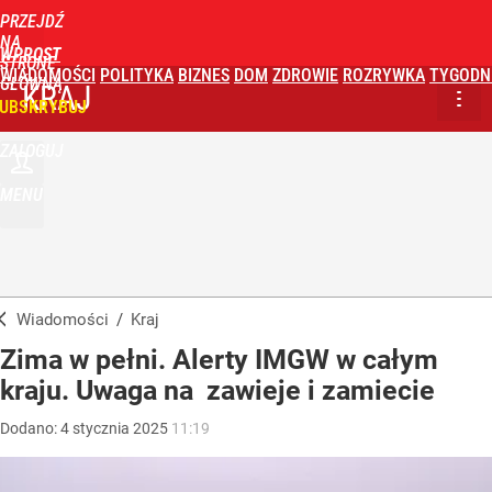
PRZEJDŹ
NA
WPROST
STRONĘ
WIADOMOŚCI
POLITYKA
BIZNES
DOM
ZDROWIE
ROZRYWKA
TYGODN
GŁÓWNĄ
KRAJ
UBSKRYBUJ
ZALOGUJ
MENU
Wiadomości
/
Kraj
Zima w pełni. Alerty IMGW w całym
kraju. Uwaga na zawieje i zamiecie
Dodano:
4
stycznia
2025
11:19