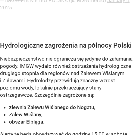
— IMGW-PIB METEO POLSKA (@IMGWmeteo)
January 4,
2025
Hydrologiczne zagrożenia na północy Polski
Niebezpieczeństwo nie ogranicza się jedynie do załamania
pogody. IMGW wydało również ostrzeżenia hydrologiczne
drugiego stopnia dla regionów nad Zalewem Wiślanym
i Żuławami. Hydrolodzy przewidują znaczny wzrost
poziomu wody, lokalnie przekraczający stany
ostrzegawcze. Szczególnie zagrożone są:
zlewnia Zalewu Wiślanego do Nogatu
,
Zalew Wiślany
,
obszar Elbląga
.
Alerty te będą obowiązywać do godziny 15:00 w sobotę,