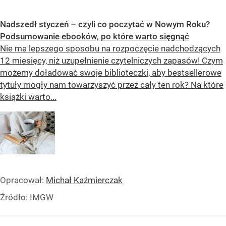
Nadszedł styczeń – czyli co poczytać w Nowym Roku?
Podsumowanie ebooków, po które warto sięgnąć
Nie ma lepszego sposobu na rozpoczęcie nadchodzących
12 miesięcy, niż uzupełnienie czytelniczych zapasów! Czym
możemy doładować swoje biblioteczki, aby bestsellerowe
tytuły mogły nam towarzyszyć przez cały ten rok? Na które
książki warto...
Opracował:
Michał Kaźmierczak
Źródło:
IMGW