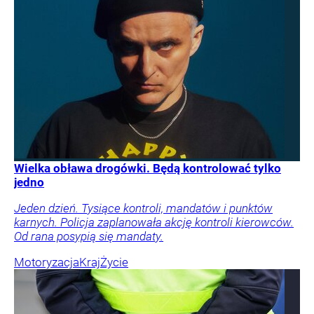
Wielka obława drogówki. Będą kontrolować tylko
jedno
Jeden dzień. Tysiące kontroli, mandatów i punktów
karnych. Policja zaplanowała akcję kontroli kierowców.
Od rana posypią się mandaty.
Motoryzacja
Kraj
Życie