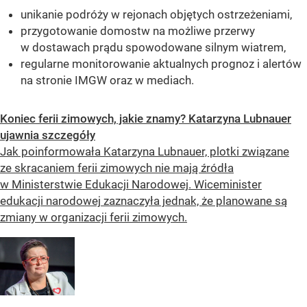
unikanie podróży w rejonach objętych ostrzeżeniami,
przygotowanie domostw na możliwe przerwy
w dostawach prądu spowodowane silnym wiatrem,
regularne monitorowanie aktualnych prognoz i alertów
na stronie IMGW oraz w mediach.
Koniec ferii zimowych, jakie znamy? Katarzyna Lubnauer
ujawnia szczegóły
Jak poinformowała Katarzyna Lubnauer, plotki związane
ze skracaniem ferii zimowych nie mają źródła
w Ministerstwie Edukacji Narodowej. Wiceminister
edukacji narodowej zaznaczyła jednak, że planowane są
zmiany w organizacji ferii zimowych.