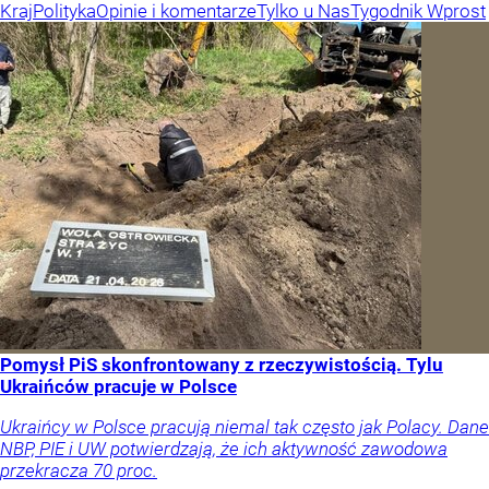
Kraj
Polityka
Opinie i komentarze
Tylko u Nas
Tygodnik Wprost
Pomysł PiS skonfrontowany z rzeczywistością. Tylu
Ukraińców pracuje w Polsce
Ukraińcy w Polsce pracują niemal tak często jak Polacy. Dane
NBP, PIE i UW potwierdzają, że ich aktywność zawodowa
przekracza 70 proc.