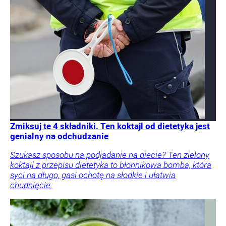
Zmiksuj te 4 składniki. Ten koktajl od dietetyka jest
genialny na odchudzanie
Szukasz sposobu na podjadanie na diecie? Ten zielony
koktajl z przepisu dietetyka to błonnikowa bomba, która
syci na długo, gasi ochotę na słodkie i ułatwia
chudnięcie.