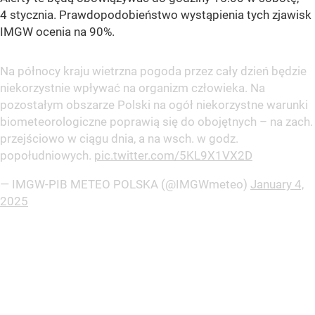
4 stycznia. Prawdopodobieństwo wystąpienia tych zjawisk
IMGW ocenia na 90%.
Na północy kraju wietrzna pogoda przez cały dzień będzie
niekorzystnie wpływać na organizm człowieka. Na
pozostałym obszarze Polski na ogół niekorzystne warunki
biometeorologiczne poprawią się do obojętnych – na zach.
przejściowo w ciągu dnia, a na wsch. w godz.
popołudniowych.
pic.twitter.com/5KL9X1VX2D
— IMGW-PIB METEO POLSKA (@IMGWmeteo)
January 4,
2025