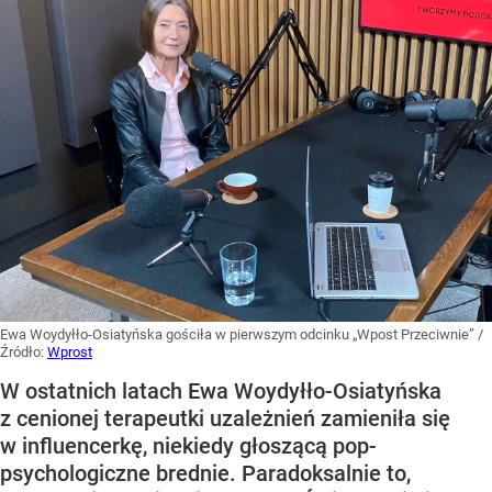
Ewa Woydyłło-Osiatyńska gościła w pierwszym odcinku „Wpost Przeciwnie”
/
Źródło:
Wprost
W ostatnich latach Ewa Woydyłło-Osiatyńska
z cenionej terapeutki uzależnień zamieniła się
w influencerkę, niekiedy głoszącą pop-
psychologiczne brednie. Paradoksalnie to,