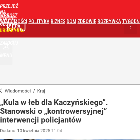
PRZEJDŹ
NA
WPROST
STRONĘ
WIADOMOŚCI
POLITYKA
BIZNES
DOM
ZDROWIE
ROZRYWKA
TYGODN
GŁÓWNĄ
KRAJ
UBSKRYBUJ
ZALOGUJ
MENU
Wiadomości
/
Kraj
„Kula w łeb dla Kaczyńskiego”.
Stanowski o „kontrowersyjnej”
interwencji policjantów
Dodano:
10
kwietnia
2025
11:04