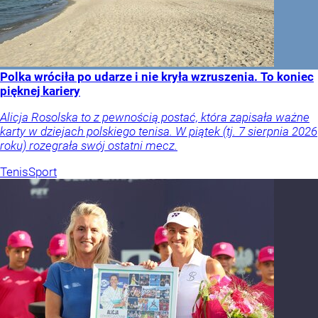
Polka wróciła po udarze i nie kryła wzruszenia. To koniec
pięknej kariery
Alicja Rosolska to z pewnością postać, która zapisała ważne
karty w dziejach polskiego tenisa. W piątek (tj. 7 sierpnia 2026
roku) rozegrała swój ostatni mecz.
Tenis
Sport