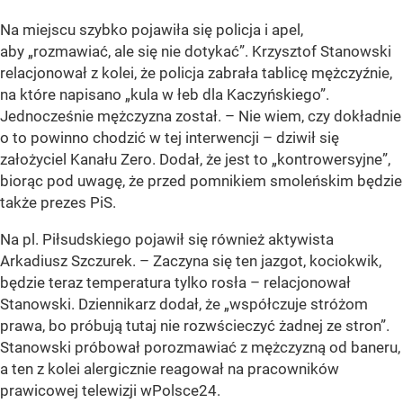
Na miejscu szybko pojawiła się policja i apel,
aby „rozmawiać, ale się nie dotykać”. Krzysztof Stanowski
relacjonował z kolei, że policja zabrała tablicę mężczyźnie,
na które napisano „kula w łeb dla Kaczyńskiego”.
Jednocześnie mężczyzna został. – Nie wiem, czy dokładnie
o to powinno chodzić w tej interwencji – dziwił się
założyciel Kanału Zero. Dodał, że jest to „kontrowersyjne”,
biorąc pod uwagę, że przed pomnikiem smoleńskim będzie
także prezes PiS.
Na pl. Piłsudskiego pojawił się również aktywista
Arkadiusz Szczurek. – Zaczyna się ten jazgot, kociokwik,
będzie teraz temperatura tylko rosła – relacjonował
Stanowski. Dziennikarz dodał, że „współczuje stróżom
prawa, bo próbują tutaj nie rozwścieczyć żadnej ze stron”.
Stanowski próbował porozmawiać z mężczyzną od baneru,
a ten z kolei alergicznie reagował na pracowników
prawicowej telewizji wPolsce24.