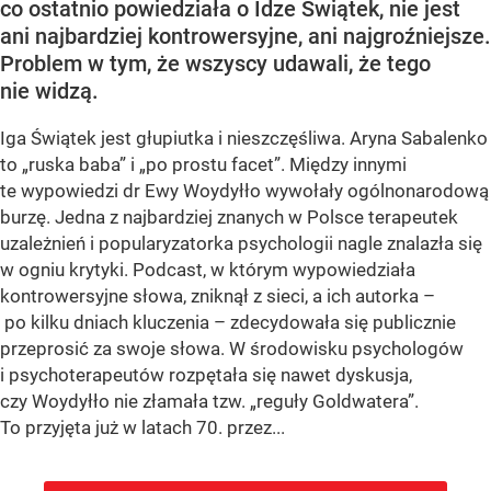
co ostatnio powiedziała o Idze Świątek, nie jest
ani najbardziej kontrowersyjne, ani najgroźniejsze.
Problem w tym, że wszyscy udawali, że tego
nie widzą.
Iga Świątek jest głupiutka i nieszczęśliwa. Aryna Sabalenko
to „ruska baba” i „po prostu facet”. Między innymi
te wypowiedzi dr Ewy Woydyłło wywołały ogólnonarodową
burzę. Jedna z najbardziej znanych w Polsce terapeutek
uzależnień i popularyzatorka psychologii nagle znalazła się
w ogniu krytyki. Podcast, w którym wypowiedziała
kontrowersyjne słowa, zniknął z sieci, a ich autorka –
po kilku dniach kluczenia – zdecydowała się publicznie
przeprosić za swoje słowa. W środowisku psychologów
i psychoterapeutów rozpętała się nawet dyskusja,
czy Woydyłło nie złamała tzw. „reguły Goldwatera”.
To przyjęta już w latach 70. przez...