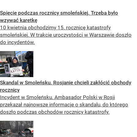
Spięcie podczas rocznicy smoleńskiej. Trzeba było
wzywać karetkę
10 kwietnia obchodzimy 15. rocznicę katastrofy
smoleńskiej. W trakcie uroczystości w Warszawie doszło
do incydentów.
Skandal w Smoleńsku. Rosjanie chcieli zakłócić obchody
rocznicy
Incydent w Smoleńsku. Ambasador Polski w Rosji
przekazał najnowsze informacje o skandalu, do którego
doszło podczas obchodów rocznicy katastrofy.