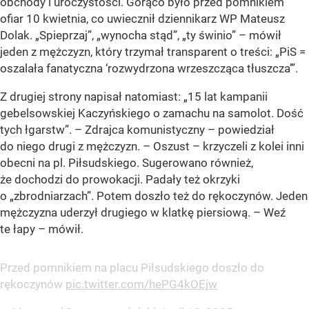
obchody i uroczystości. Gorąco było przed pomnikiem
ofiar 10 kwietnia, co uwiecznił dziennikarz WP Mateusz
Dolak. „Spieprzaj”, „wynocha stąd”, „ty świnio” – mówił
jeden z mężczyzn, który trzymał transparent o treści: „PiS =
oszalała fanatyczna ‘rozwydrzona wrzeszcząca tłuszcza’”.
Z drugiej strony napisał natomiast: „15 lat kampanii
gebelsowskiej Kaczyńskiego o zamachu na samolot. Dość
tych łgarstw”. – Zdrajca komunistyczny – powiedział
do niego drugi z mężczyzn. – Oszust – krzyczeli z kolei inni
obecni na pl. Piłsudskiego. Sugerowano również,
że dochodzi do prowokacji. Padały też okrzyki
o „zbrodniarzach”. Potem doszło też do rękoczynów. Jeden
mężczyzna uderzył drugiego w klatkę piersiową. – Weź
te łapy – mówił.
Przed pomnikiem na placu Piłsudskiego doszło do
rękoczynów
pic.twitter.com/hePG4kOEjw