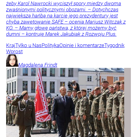
żeby Karol Nawrocki wyciszył spory między dwoma
zwaśnionymi politycznymi obozami. – Dotychczas
największą hańbą na karcie jego prezydentury jest
chyba zawetowanie SAFE – ocenia Mariusz Witczak z
KO. – Mamy głowę państwa, z której możemy być
dumni – kontruje Marek Jakubiak z Rozwoju Plus.
Kraj
Tylko u Nas
Polityka
Opinie i komentarze
Tygodnik
Wprost
Magdalena
Frindt