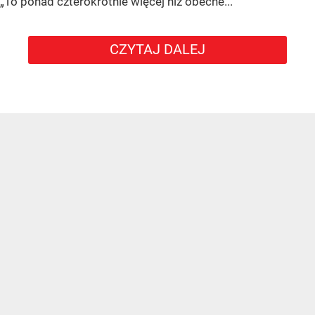
„To ponad czterokrotnie więcej niż obecne...
CZYTAJ DALEJ