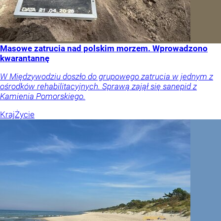
Masowe zatrucia nad polskim morzem. Wprowadzono
kwarantannę
W Międzywodziu doszło do grupowego zatrucia w jednym z
ośrodków rehabilitacyjnych. Sprawą zajął się sanepid z
Kamienia Pomorskiego.
Kraj
Życie