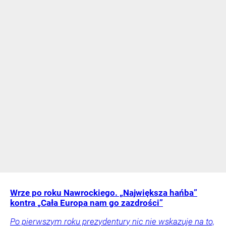
Wrze po roku Nawrockiego. „Największa hańba”
kontra „Cała Europa nam go zazdrości”
Po pierwszym roku prezydentury nic nie wskazuje na to,