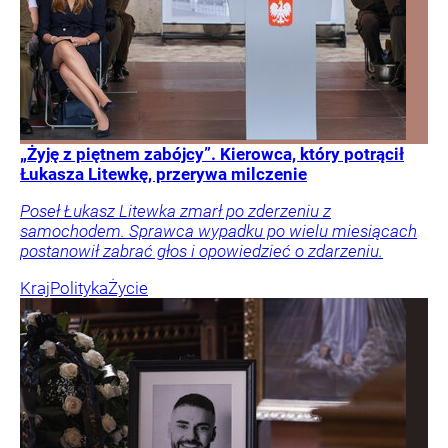
„Żyję z piętnem zabójcy”. Kierowca, który potrącił
Łukasza Litewkę, przerywa milczenie
Poseł Łukasz Litewka zmarł po zderzeniu z
samochodem. Sprawca wypadku po wielu miesiącach
postanowił zabrać głos i opowiedzieć o zdarzeniu.
Kraj
Polityka
Życie