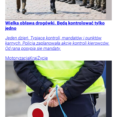
Wielka obława drogówki. Będą kontrolować tylko
jedno
Jeden dzień. Tysiące kontroli, mandatów i punktów
karnych. Policja zaplanowała akcję kontroli kierowców.
Od rana posypią się mandaty.
Motoryzacja
Kraj
Życie