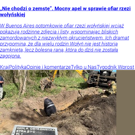
„Nie chodzi o zemstę”. Mocny apel w sprawie ofiar rzezi
wołyńskiej
W Buenos Aires potomkowie ofiar rzezi wołyńskiej wciąż
pokazują rodzinne zdjęcia i listy, wspominając bliskich
zamordowanych z niezwykłym okrucieństwem. Ich dramat
przypomina, że dla wielu rodzin Wołyń nie jest historią
zamkniętą, lecz bolesną raną, która do dziś nie została
zagojona.
Kraj
Polityka
Opinie i komentarze
Tylko u Nas
Tygodnik Wprost