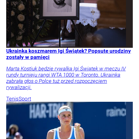
Ukrainka koszmarem Igi Świątek? Popsute urodziny
zostały w pamięci
Marta Kostiuk będzie rywalką Igi Świątek w meczu IV
rundy turnieju rangi WTA 1000 w Toronto. Ukrainka
zabrała głos o Polce tuż przed rozpoczęciem
rywalizacji.
Tenis
Sport