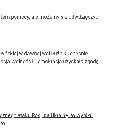
mentem pomocy, ale możemy się odwdzięczyć
łyńskiej w dawnej wsi Puźniki, obecnie
dacja Wolność i Demokracja uzyskała zgodę
znego ataku Rosji na Ukrainę. W wyniku
ko.