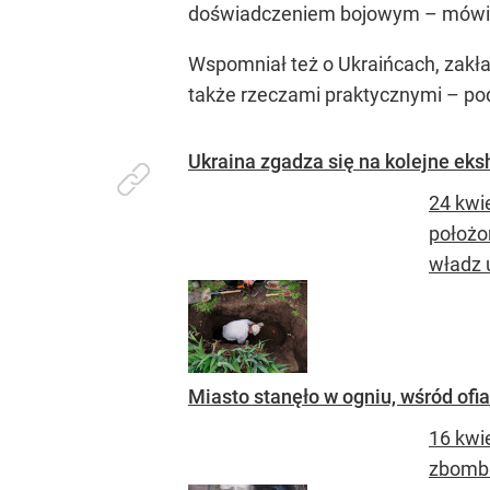
doświadczeniem bojowym – mówi
Wspomniał też o Ukraińcach, zakł
także rzeczami praktycznymi – pod
Ukraina zgadza się na kolejne ek
24 kwi
położo
władz u
Miasto stanęło w ogniu, wśród ofi
16 kwi
zbomba