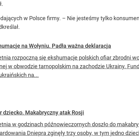
ł.
adających w Polsce firmy. – Nie jesteśmy tylko konsu
kreślał.
shumacje na Wołyniu. Padła ważna deklaracja
etnia rozpoczną się ekshumacje polskich ofiar zbrodni wo
nej w obwodzie tarnopolskim na zachodzie Ukrainy. Fun
kraińskich na...
ar dziecko. Makabryczny atak Rosji
etnia w godzinach późnowieczornych doszło do makabryc
rdowania Dniepra zginęły trzy osoby, w tym jedno dziec