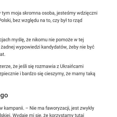
 w tym moja skromna osoba, jesteśmy wdzięczni
lski, bez względu na to, czy był to rząd
jach myślę, że nikomu nie pomoże w tej
aj żadnej wypowiedzi kandydatów, żeby nie być
at.
rze, że jeśli się rozmawia z Ukraińcami
bezpiecznie i bardzo się cieszymy, że mamy taką
ego
w kampanii. – Nie ma faworyzacji, jest zwykły
skiej. Wydaje mi się, że korzystamy tutaj