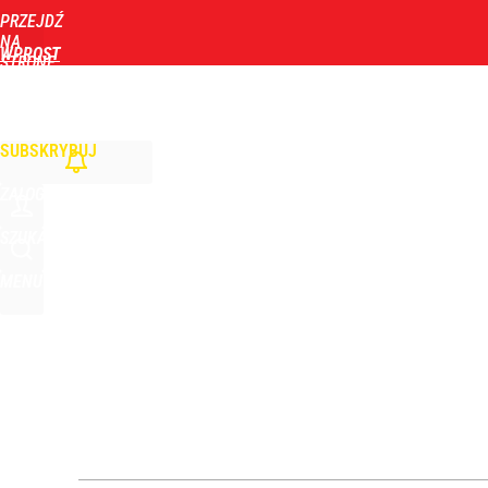
PRZEJDŹ
Udostępnij
0
Skomentuj
NA
WPROST
STRONĘ
GŁÓWNĄ
WIADOMOŚCI
POLITYKA
BIZNES
DOM
ZDROWIE
ROZRYWKA
TYGOD
SUBSKRYBUJ
ZALOGUJ
SZUKAJ
MENU