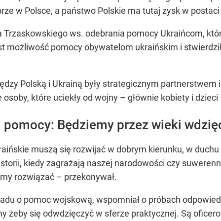
obrze w Polsce, a państwo Polskie ma tutaj zysk w post
a Trzaskowskiego ws. odebrania pomocy Ukraińcom, którz
jest możliwość pomocy obywatelom ukraińskim i stwierdził
ędzy Polską i Ukrainą były strategicznym partnerstwem 
 osoby, które uciekły od wojny – głównie kobiety i dzieci
j pomocy: Będziemy przez wieki wdzię
kraińskie muszą się rozwijać w dobrym kierunku, w duchu
torii, kiedy zagrażają naszej narodowości czy suwerennoś
emy rozwiązać – przekonywał.
adu o pomoc wojskową, wspomniał o próbach odpowiedzi
 żeby się odwdzięczyć w sferze praktycznej. Są oficerow