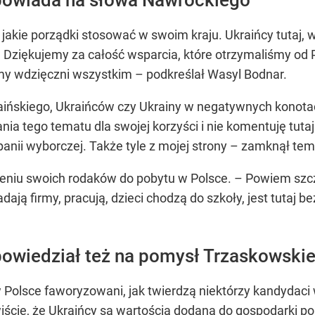
jakie porządki stosować w swoim kraju. Ukraińcy tutaj,
 Dziękujemy za całość wsparcia, które otrzymaliśmy od Po
my wdzięczni wszystkim – podkreślał Wasyl Bodnar.
ińskiego, Ukraińców czy Ukrainy w negatywnych konotac
nia tego tematu dla swojej korzyści i nie komentuję tut
nii wyborczej. Także tyle z mojej strony – zamknął tem
niu swoich rodaków do pobytu w Polsce. – Powiem szcze
adają firmy, pracują, dzieci chodzą do szkoły, jest tutaj 
owiedział też na pomysł Trzaskowski
 Polsce faworyzowani, jak twierdzą niektórzy kandydaci 
wiście, że Ukraińcy są wartością dodaną do gospodarki pol