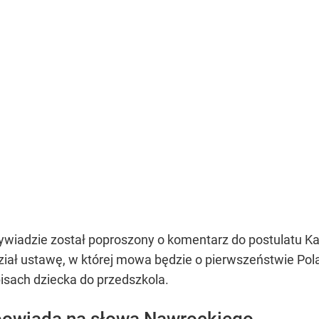
adzie został poproszony o komentarz do postulatu Kar
iał ustawę, w której mowa będzie o pierwszeństwie Pol
pisach dziecka do przedszkola.
powiada na słowa Nawrockiego