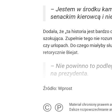
– Jestem w środku kamp
senackim kierowcą i n
Dodała, że „ta historia jest bardz
szokująca. Zupełnie tego nie rozu
czy urlopach. Do czego miałyby słu
retorycznie Biejat.
– Nie powinno to podle
na prezydenta.
Źródło:
Wprost
© ℗
Materiał chroniony prawem a
Dalsze rozpowszechnianie ar