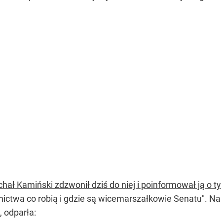
hał Kamiński zdzwonił dziś do niej i poinformował ją o t
ctwa co robią i gdzie są wicemarszałkowie Senatu". Na p
, odparła: