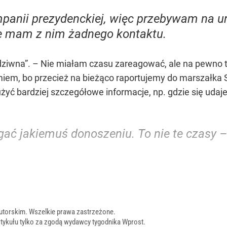
anii prezydenckiej, więc przebywam na url
ie mam z nim żadnego kontaktu.
o dziwna”. – Nie miałam czasu zareagować, ale na pewno t
miem, bo przecież na bieżąco raportujemy do marszałka 
żyć bardziej szczegółowe informacje, np. gdzie się udaj
gać jakiemuś donoszeniu. To nie te czasy –
utorskim. Wszelkie prawa zastrzeżone.
tykułu tylko za zgodą wydawcy tygodnika Wprost.