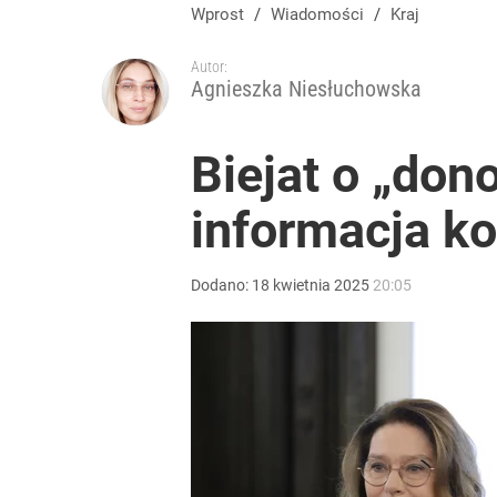
Wrze po roku Nawrockiego. „Największa hańba” ko
Wprost
/
Wiadomości
/
Kraj
Autor:
16
Agnieszka Niesłuchowska
Wielka obława drogówki. Będą kontrolować tylko 
Biejat o „don
informacja k
dodaj
Farmacja: wzrost pod presją. co czeka branżę do 
Dodano:
18
kwietnia
2025
20:05
1