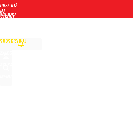
PRZEJDŹ
Udostępnij
4
Skomentuj
NA
WPROST
STRONĘ
GŁÓWNĄ
WIADOMOŚCI
POLITYKA
BIZNES
DOM
ZDROWIE
ROZRYWKA
TYGOD
Cicha epidemia wśród Polek. Dane naprawdę niep
SUBSKRYBUJ
dodaj
ZALOGUJ
Jak Ewa Woydyłło z terapeutki stała się influence
SZUKAJ
MENU
1
Niemiecka prasa uderza w Nawrockiego. Wini go z
16