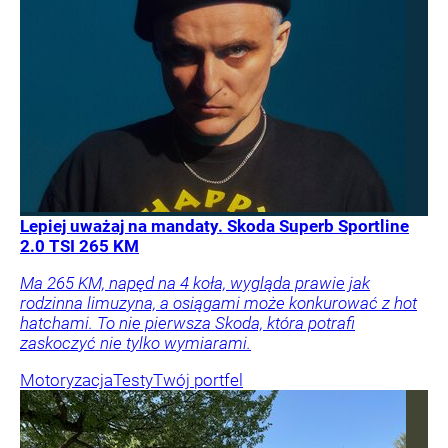
Lepiej uważaj na mandaty. Skoda Superb Sportline
2.0 TSI 265 KM
Ma 265 KM, napęd na 4 koła, wygląda prawie jak
rodzinna limuzyna, a osiągami może konkurować z hot
hatchami. To nie pierwsza Skoda, która potrafi
zaskoczyć nie tylko wymiarami.
Motoryzacja
Testy
Twój portfel