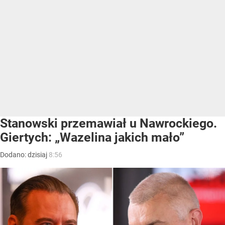
Stanowski przemawiał u Nawrockiego.
Giertych: „Wazelina jakich mało”
Dodano:
dzisiaj
8:56