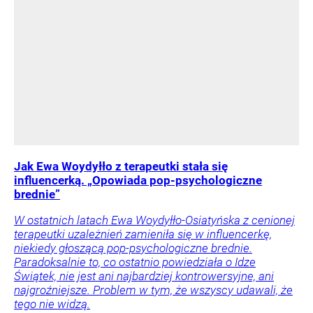
Jak Ewa Woydyłło z terapeutki stała się
influencerką. „Opowiada pop-psychologiczne
brednie”
W ostatnich latach Ewa Woydyłło-Osiatyńska z cenionej
terapeutki uzależnień zamieniła się w influencerkę,
niekiedy głoszącą pop-psychologiczne brednie.
Paradoksalnie to, co ostatnio powiedziała o Idze
Świątek, nie jest ani najbardziej kontrowersyjne, ani
najgroźniejsze. Problem w tym, że wszyscy udawali, że
tego nie widzą.