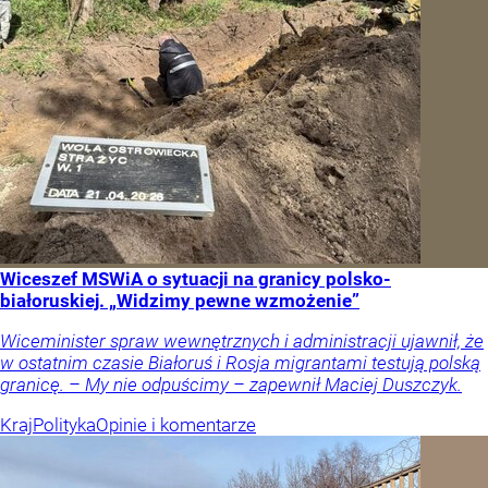
Wiceszef MSWiA o sytuacji na granicy polsko-
białoruskiej. „Widzimy pewne wzmożenie”
Wiceminister spraw wewnętrznych i administracji ujawnił, że
w ostatnim czasie Białoruś i Rosja migrantami testują polską
granicę. – My nie odpuścimy – zapewnił Maciej Duszczyk.
Kraj
Polityka
Opinie i komentarze