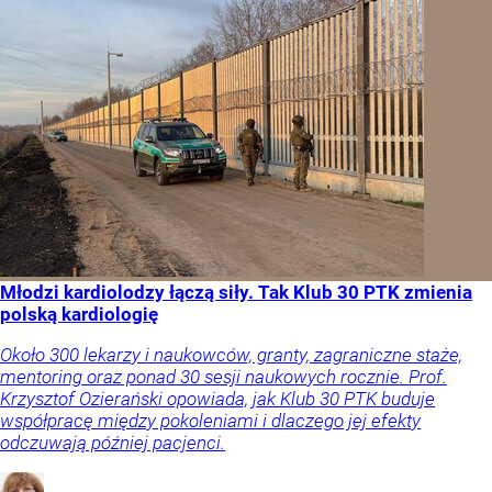
Młodzi kardiolodzy łączą siły. Tak Klub 30 PTK zmienia
polską kardiologię
Około 300 lekarzy i naukowców, granty, zagraniczne staże,
mentoring oraz ponad 30 sesji naukowych rocznie. Prof.
Krzysztof Ozierański opowiada, jak Klub 30 PTK buduje
współpracę między pokoleniami i dlaczego jej efekty
odczuwają później pacjenci.