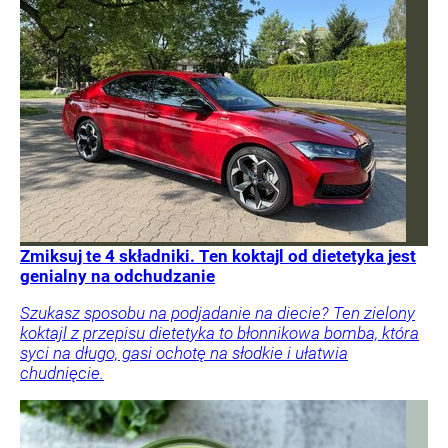
Zmiksuj te 4 składniki. Ten koktajl od dietetyka jest
genialny na odchudzanie
Szukasz sposobu na podjadanie na diecie? Ten zielony
koktajl z przepisu dietetyka to błonnikowa bomba, która
syci na długo, gasi ochotę na słodkie i ułatwia
chudnięcie.