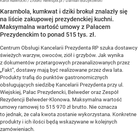
Karol Nawrocki
/ Źródło:
Newspix.pl
/
Damian Burzykowski
Karambola, kumkwat i dziki brokuł znalazły się
na liście zakupowej prezydenckiej kuchni.
Maksymalna wartość umowy z Pałacem
Prezydenckim to ponad 515 tys. zł.
Centrum Obsługi Kancelarii Prezydenta RP szuka dostawcy
świeżych warzyw, owoców, ziół i grzybów. Jak wynika
z dokumentów przetargowych przeanalizowanych przez
„Fakt”, dostawy mają być realizowane przez dwa lata.
Produkty trafią do punktów gastronomicznych
obsługujących siedzibę Kancelarii Prezydenta przy ul.
Wiejskiej, Pałac Prezydencki, Belweder oraz Zespół
Rezydencji Belweder-Klonowa. Maksymalna wartość
umowy ramowej to 515 970 zł brutto. Nie oznacza
to jednak, że cała kwota zostanie wykorzystana. Konkretne
produkty i ich ilości będą wskazywane w kolejnych
zamówieniach.