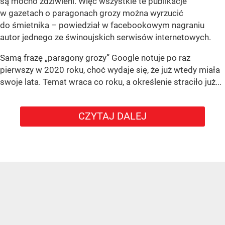
są mocno zdziwieni. Więc wszystkie te publikacje
w gazetach o paragonach grozy można wyrzucić
do śmietnika – powiedział w facebookowym nagraniu
autor jednego ze świnoujskich serwisów internetowych.
Samą frazę „paragony grozy” Google notuje po raz
pierwszy w 2020 roku, choć wydaje się, że już wtedy miała
swoje lata. Temat wraca co roku, a określenie straciło już...
CZYTAJ DALEJ