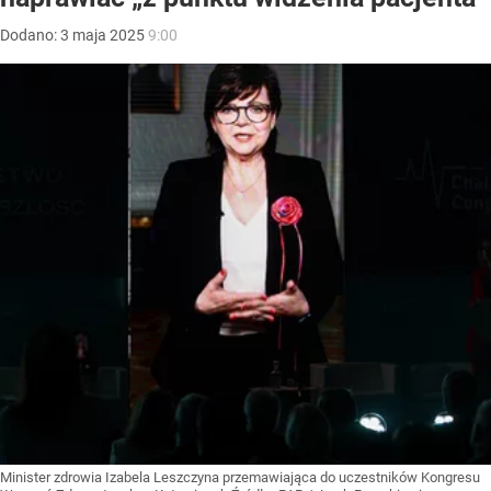
Dodano:
3
maja
2025
9:00
Minister zdrowia Izabela Leszczyna przemawiająca do uczestników Kongresu