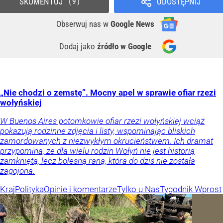
SKOMENTUJ
UDOSTĘPNIJ
9
Obserwuj nas
w
Google News
Dodaj jako
źródło w Google
„Nie chodzi o zemstę”. Mocny apel w sprawie ofiar rzezi
wołyńskiej
W Buenos Aires potomkowie ofiar rzezi wołyńskiej wciąż
pokazują rodzinne zdjęcia i listy, wspominając bliskich
zamordowanych z niezwykłym okrucieństwem. Ich dramat
przypomina, że dla wielu rodzin Wołyń nie jest historią
zamkniętą, lecz bolesną raną, która do dziś nie została
zagojona.
Kraj
Polityka
Opinie i komentarze
Tylko u Nas
Tygodnik Wprost