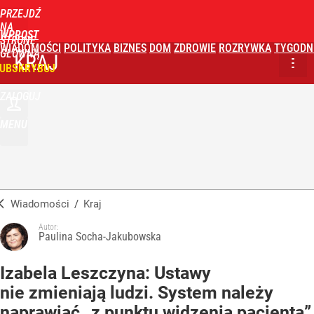
PRZEJDŹ
NA
WPROST
STRONĘ
WIADOMOŚCI
POLITYKA
BIZNES
DOM
ZDROWIE
ROZRYWKA
TYGODN
GŁÓWNĄ
KRAJ
UBSKRYBUJ
ZALOGUJ
MENU
Wiadomości
/
Kraj
Autor:
Paulina Socha-Jakubowska
Izabela Leszczyna: Ustawy
nie zmieniają ludzi. System należy
naprawiać „z punktu widzenia pacjenta”