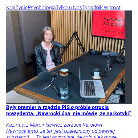
Kraj
Życie
Psychologia
Tylko u Nas
Tygodnik Wprost
Były premier w rządzie PiS o próbie otrucia
prezydenta. „Nawrocki ćpa, nie mówię, że narkotyki”
Kazimierz Marcinkiewicz zarzucił Karolowi
Nawrockiemu, że ten jest uzależniony od pewnej
substancji. – To jest oczywiste, że człowiek może