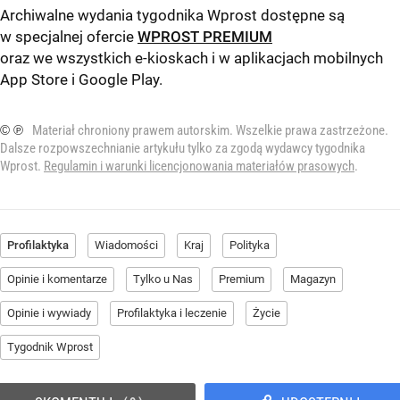
Archiwalne wydania tygodnika Wprost dostępne są
w specjalnej ofercie
WPROST PREMIUM
oraz we wszystkich e-kioskach i w aplikacjach mobilnych
App Store
i
Google Play
.
© ℗
Materiał chroniony prawem autorskim. Wszelkie prawa zastrzeżone.
Dalsze rozpowszechnianie artykułu tylko za zgodą wydawcy tygodnika
Wprost.
Regulamin i warunki licencjonowania materiałów prasowych
.
Profilaktyka
Wiadomości
Kraj
Polityka
Opinie i komentarze
Tylko u Nas
Premium
Magazyn
Opinie i wywiady
Profilaktyka i leczenie
Życie
Tygodnik Wprost