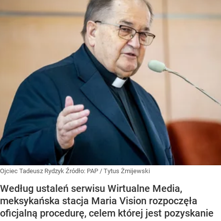
Ojciec Tadeusz Rydzyk
Źródło:
PAP
/
Tytus Żmijewski
Według ustaleń serwisu Wirtualne Media,
meksykańska stacja Maria Vision rozpoczęła
oficjalną procedurę, celem której jest pozyskanie