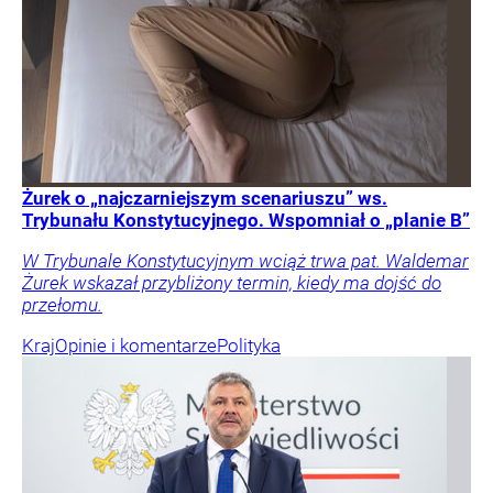
Żurek o „najczarniejszym scenariuszu” ws.
Trybunału Konstytucyjnego. Wspomniał o „planie B”
W Trybunale Konstytucyjnym wciąż trwa pat. Waldemar
Żurek wskazał przybliżony termin, kiedy ma dojść do
przełomu.
Kraj
Opinie i komentarze
Polityka