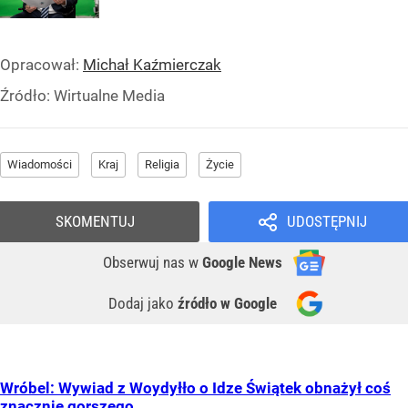
Opracował:
Michał Kaźmierczak
Źródło:
Wirtualne Media
Wiadomości
Kraj
Religia
Życie
SKOMENTUJ
UDOSTĘPNIJ
Obserwuj nas
w
Google News
Dodaj jako
źródło w Google
Wróbel: Wywiad z Woydyłło o Idze Świątek obnażył coś
znacznie gorszego