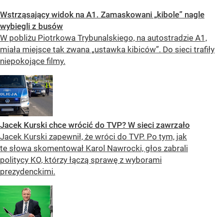
Wstrząsający widok na A1. Zamaskowani „kibole” nagle
wybiegli z busów
W pobliżu Piotrkowa Trybunalskiego, na autostradzie A1,
miała miejsce tak zwana „ustawka kibiców”. Do sieci trafiły
niepokojące filmy.
Jacek Kurski chce wrócić do TVP? W sieci zawrzało
Jacek Kurski zapewnił, że wróci do TVP. Po tym, jak
te słowa skomentował Karol Nawrocki, głos zabrali
politycy KO, którzy łączą sprawę z wyborami
prezydenckimi.