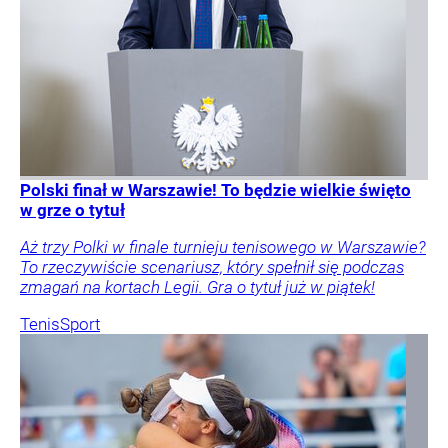
Polski finał w Warszawie! To będzie wielkie święto
w grze o tytuł
Aż trzy Polki w finale turnieju tenisowego w Warszawie?
To rzeczywiście scenariusz, który spełnił się podczas
zmagań na kortach Legii. Gra o tytuł już w piątek!
Tenis
Sport