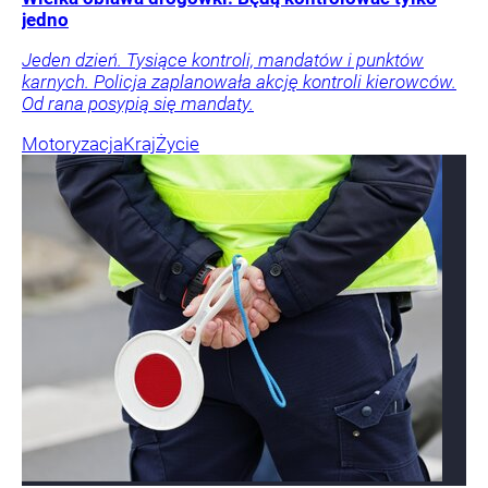
jedno
Jeden dzień. Tysiące kontroli, mandatów i punktów
karnych. Policja zaplanowała akcję kontroli kierowców.
Od rana posypią się mandaty.
Motoryzacja
Kraj
Życie