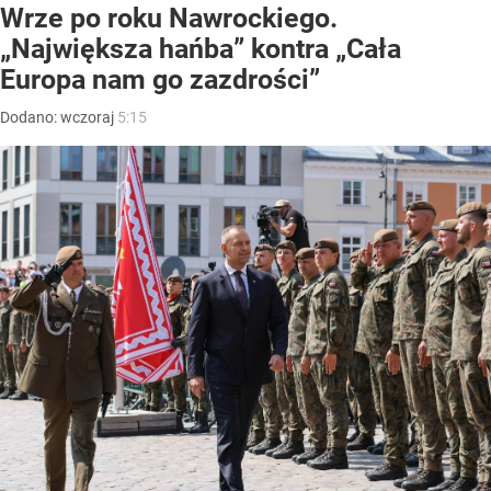
Wrze po roku Nawrockiego.
„Największa hańba” kontra „Cała
Europa nam go zazdrości”
Dodano:
wczoraj
5:15