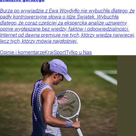
Burza po wywiadzie z Ewą Woydyłło nie wybuchła dlatego, że
padły kontrowersyjne słowa o Idze Świątek. Wybuchła
dlatego, że coraz częściej za ekspercką analizę uznajemy
opinie wygłaszane bez wiedzy, faktów i odpowiedzialności.
Internet od dawna premiuje nie tych, którzy wiedzą najwięcej,
lecz tych, którzy mówią najgłośniej.
Opinie i komentarze
Kraj
Sport
Tylko u Nas