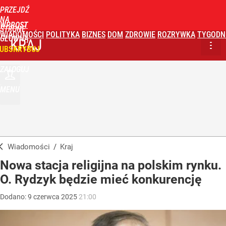
PRZEJDŹ
NA
WPROST
STRONĘ
WIADOMOŚCI
POLITYKA
BIZNES
DOM
ZDROWIE
ROZRYWKA
TYGODN
GŁÓWNĄ
KRAJ
UBSKRYBUJ
ZALOGUJ
MENU
Wiadomości
/
Kraj
Nowa stacja religijna na polskim rynku.
O. Rydzyk będzie mieć konkurencję
Dodano:
9
czerwca
2025
21:00