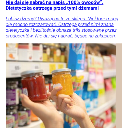
Nie daj się nabrać na napis „100% owoców”.
Dietetyczka ostrzega przed tymi dżemami
Lubisz dżemy? Uważaj na te ze sklepu. Niektóre mogą
cię mocno rozczarować. Ostrzega przed nimi znana
dietetyczka i bezlitośnie obnaża triki stosowane przez
producentów. Nie daj się nabrać, będąc na zakupach.