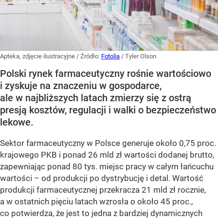
Apteka, zdjęcie ilustracyjne
/ Źródło:
Fotolia
/
Tyler Olson
Polski rynek farmaceutyczny rośnie wartościowo
i zyskuje na znaczeniu w gospodarce,
ale w najbliższych latach zmierzy się z ostrą
presją kosztów, regulacji i walki o bezpieczeństwo
lekowe.
Sektor farmaceutyczny w Polsce generuje około 0,75 proc.
krajowego PKB i ponad 26 mld zł wartości dodanej brutto,
zapewniając ponad 80 tys. miejsc pracy w całym łańcuchu
wartości – od produkcji po dystrybucję i detal. Wartość
produkcji farmaceutycznej przekracza 21 mld zł rocznie,
a w ostatnich pięciu latach wzrosła o około 45 proc.,
co potwierdza, że jest to jedna z bardziej dynamicznych