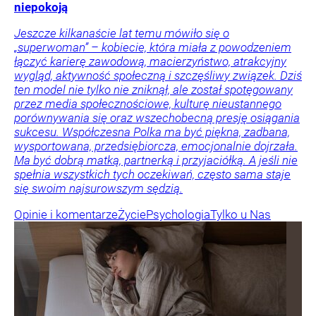
niepokoją
Jeszcze kilkanaście lat temu mówiło się o
„superwoman” – kobiecie, która miała z powodzeniem
łączyć karierę zawodową, macierzyństwo, atrakcyjny
wygląd, aktywność społeczną i szczęśliwy związek. Dziś
ten model nie tylko nie zniknął, ale został spotęgowany
przez media społecznościowe, kulturę nieustannego
porównywania się oraz wszechobecną presję osiągania
sukcesu. Współczesna Polka ma być piękna, zadbana,
wysportowana, przedsiębiorcza, emocjonalnie dojrzała.
Ma być dobrą matką, partnerką i przyjaciółką. A jeśli nie
spełnia wszystkich tych oczekiwań, często sama staje
się swoim najsurowszym sędzią.
Opinie i komentarze
Życie
Psychologia
Tylko u Nas