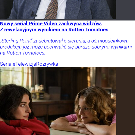
Nowy serial Prime Video zachwyca widzów.
Z rewelacyjnym wynikiem na Rotten Tomatoes
„Sterling Point” zadebiutował 5 sierpnia, a ośmioodcinkowa
produkcja już może pochwalić się bardzo dobrymi wynikami
na Rotten Tomatoes.
Seriale
Telewizja
Rozrywka