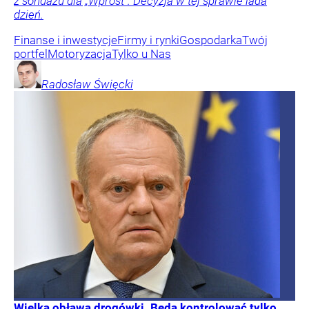
z sondażu dla „Wprost”. Decyzja w tej sprawie lada
dzień.
Finanse i inwestycje
Firmy i rynki
Gospodarka
Twój
portfel
Motoryzacja
Tylko u Nas
Radosław
Święcki
Wielka obława drogówki. Będą kontrolować tylko