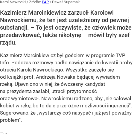
Karol Nawrocki
/ Źródło:
PAP
/
Paweł Supernak
Kazimierz Marcinkiewicz zarzucił Karolowi
Nawrockiemu, że ten jest uzależniony od pewnej
substancji. – To jest oczywiste, że człowiek może
przedawkować, także nikotynę – mówił były szef
rządu.
Kazimierz Marcinkiewicz był gościem w programie TVP
Info. Podczas rozmowy padło nawiązanie do kwestii próby
otrucia
Karola Nawrockiego
. Wszystko zaczęło się
od książki prof. Andrzeja Nowaka będącej wywiadem
rzeką. Ujawniono w niej, że ówczesny kandydat
na prezydenta zasłabł, utracił przytomność
oraz wymiotował. Nawrockiemu radzono, aby „nie całował
kobiet w rękę, bo to daje przeróżne możliwości ingerencji”.
Sugerowano, że „wystarczy coś nasypać i już jest poważny
problem”.
–...