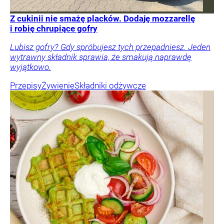
Z cukinii nie smażę placków. Dodaję mozzarellę
i robię chrupiące gofry
Lubisz gofry? Gdy spróbujesz tych przepadniesz. Jeden
wytrawny składnik sprawia, że smakują naprawdę
wyjątkowo.
Przepisy
Żywienie
Składniki odżywcze