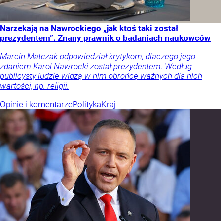
Narzekają na Nawrockiego „jak ktoś taki został
prezydentem”. Znany prawnik o badaniach naukowców
Marcin Matczak odpowiedział krytykom, dlaczego jego
zdaniem Karol Nawrocki został prezydentem. Według
publicysty ludzie widzą w nim obrońcę ważnych dla nich
wartości, np. religii.
Opinie i komentarze
Polityka
Kraj