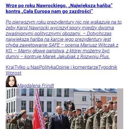
Wrze po roku Nawrockiego. „Największa hańba”
kontra „Cała Europa nam go zazdrości”
Po pierwszym roku prezydentury nic nie wskazuje na to,
żeby Karol Nawrocki wyciszył spory między dwoma
zwaśnionymi politycznymi obozami. – Dotychczas
największą hańbą na karcie jego prezydentury jest
chyba zawetowanie SAFE – ocenia Mariusz Witczak z
KO. – Mamy głowę państwa, z której możemy być
dumni – kontruje Marek Jakubiak z Rozwoju Plus.
Kraj
Tylko u Nas
Polityka
Opinie i komentarze
Tygodnik
Wprost
Magdalena
Frindt