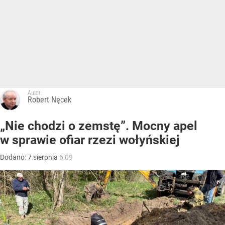
Autor:
Robert Nęcek
„Nie chodzi o zemstę”. Mocny apel
w sprawie ofiar rzezi wołyńskiej
Dodano:
7
sierpnia
6:09