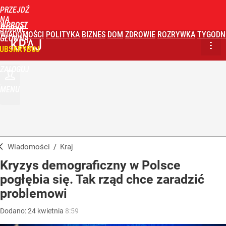
PRZEJDŹ
NA
WPROST
STRONĘ
WIADOMOŚCI
POLITYKA
BIZNES
DOM
ZDROWIE
ROZRYWKA
TYGODN
GŁÓWNĄ
KRAJ
UBSKRYBUJ
ZALOGUJ
MENU
Wiadomości
/
Kraj
Kryzys demograficzny w Polsce
pogłębia się. Tak rząd chce zaradzić
problemowi
Dodano:
24
kwietnia
8:59