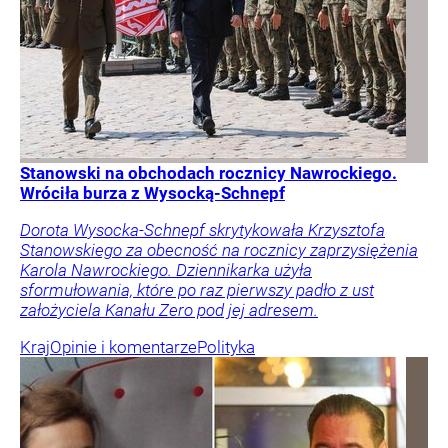
Stanowski na obchodach rocznicy Nawrockiego.
Wróciła burza z Wysocką-Schnepf
Dorota Wysocka-Schnepf skrytykowała Krzysztofa
Stanowskiego za obecność na rocznicy zaprzysiężenia
Karola Nawrockiego. Dziennikarka użyła
sformułowania, które po raz pierwszy padło z ust
założyciela Kanału Zero pod jej adresem.
Kraj
Opinie i komentarze
Polityka