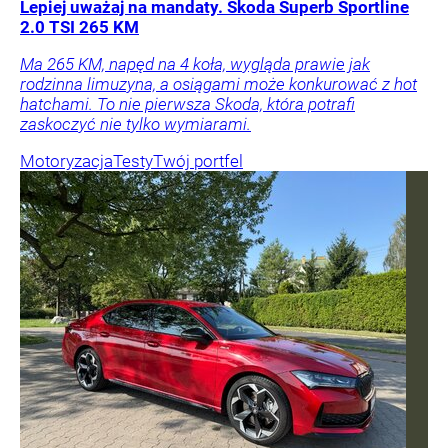
Lepiej uważaj na mandaty. Skoda Superb Sportline
2.0 TSI 265 KM
Ma 265 KM, napęd na 4 koła, wygląda prawie jak
rodzinna limuzyna, a osiągami może konkurować z hot
hatchami. To nie pierwsza Skoda, która potrafi
zaskoczyć nie tylko wymiarami.
Motoryzacja
Testy
Twój portfel