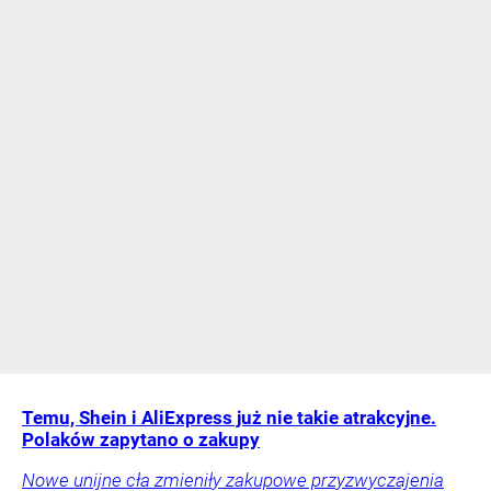
Temu, Shein i AliExpress już nie takie atrakcyjne.
Polaków zapytano o zakupy
Nowe unijne cła zmieniły zakupowe przyzwyczajenia