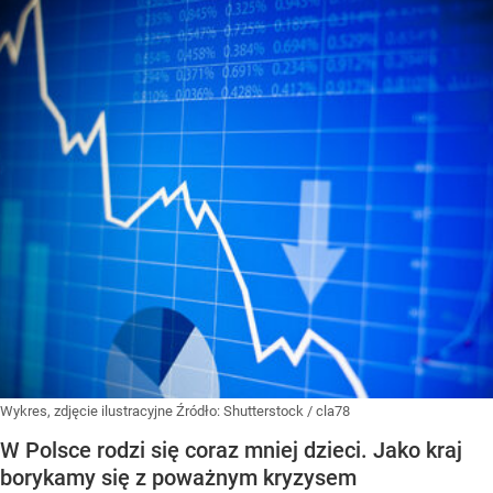
Wykres, zdjęcie ilustracyjne
Źródło:
Shutterstock
/
cla78
W Polsce rodzi się coraz mniej dzieci. Jako kraj
borykamy się z poważnym kryzysem