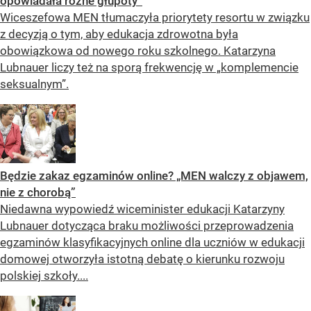
opowiadała różne głupoty”
Wiceszefowa MEN tłumaczyła priorytety resortu w związku
z decyzją o tym, aby edukacja zdrowotna była
obowiązkowa od nowego roku szkolnego. Katarzyna
Lubnauer liczy też na sporą frekwencję w „komplemencie
seksualnym”.
Będzie zakaz egzaminów online? „MEN walczy z objawem,
nie z chorobą”
Niedawna wypowiedź wiceminister edukacji Katarzyny
Lubnauer dotycząca braku możliwości przeprowadzenia
egzaminów klasyfikacyjnych online dla uczniów w edukacji
domowej otworzyła istotną debatę o kierunku rozwoju
polskiej szkoły....