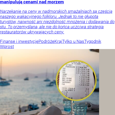
manipulują cenami nad morzem
Narzekanie na ceny w nadmorskich smażalniach są częścią
naszego wakacyjnego folkloru. Jednak to nie głupota
turystów, naiwność ani niezdolność mnożenia i dodawania do
stu. To przemyślana, ale nie do końca uczciwa strategia
restauratorów ukrywających ceny.
Finanse i inwestycje
Podróże
Kraj
Tylko u Nas
Tygodnik
Wprost