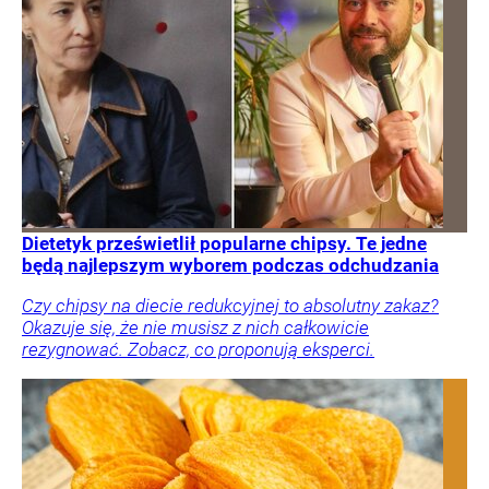
Dietetyk prześwietlił popularne chipsy. Te jedne
będą najlepszym wyborem podczas odchudzania
Czy chipsy na diecie redukcyjnej to absolutny zakaz?
Okazuje się, że nie musisz z nich całkowicie
rezygnować. Zobacz, co proponują eksperci.