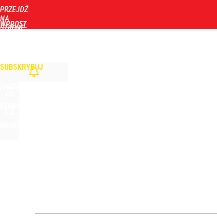
PRZEJDŹ
Udostępnij
1
Skomentuj
NA
WPROST
STRONĘ
GŁÓWNĄ
WIADOMOŚCI
POLITYKA
BIZNES
DOM
ZDROWIE
ROZRYWKA
TYGOD
SUBSKRYBUJ
ZALOGUJ
SZUKAJ
MENU