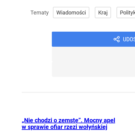
Wiadomości
Kraj
Polity
UDO
„Nie chodzi o zemstę”. Mocny apel
w sprawie ofiar rzezi wołyńskiej