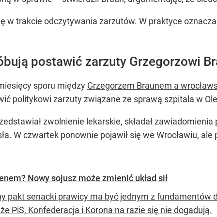
alę w trakcie odczytywania zarzutów. W praktyce oznacza 
óbują postawić zarzuty Grzegorzowi B
 miesięcy sporu między
Grzegorzem Braunem a wrocławs
ić politykowi zarzuty związane ze
sprawą szpitala w Ol
edstawiał zwolnienie lekarskie, składał zawiadomienia
a. W czwartek ponownie pojawił się we Wrocławiu, ale 
zenem? Nowy sojusz może zmienić układ sił
y pakt senacki prawicy ma być jednym z fundamentów 
że PiS, Konfederacja i Korona na razie się nie dogadują.