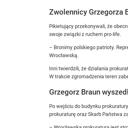
Zwolennicy Grzegorza B
Pikietujący przekonywali, że obec
swoje związki z ruchem pro-life.
– Bronimy polskiego patrioty. Re
Wrocławską.
Inni twierdzili, że działania proku
W trakcie zgromadzenia teren zabez
Grzegorz Braun wyszed
Po wejściu do budynku prokuratur
prokuraturę oraz Skarb Państwa za
– Wrocławska prokuratura jest str