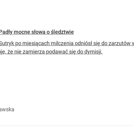
 Padły mocne słowa o śledztwie
Sutryk po miesiącach milczenia odniósł się do zarzutó
je, że nie zamierza podawać się do dymisji.
ławska