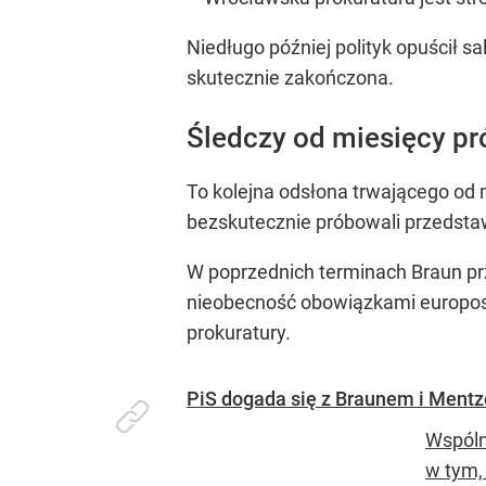
Niedługo później polityk opuścił s
skutecznie zakończona.
Śledczy od miesięcy pr
To kolejna odsłona trwającego od
bezskutecznie próbowali przedstaw
W poprzednich terminach Braun prz
nieobecność obowiązkami europosł
prokuratury.
PiS dogada się z Braunem i Ment
Wspóln
w tym, 