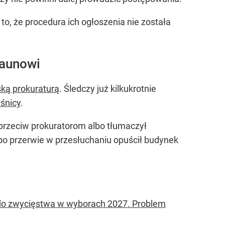
to, że procedura ich ogłoszenia nie została
raunowi
ką prokuraturą
. Śledczy już kilkukrotnie
eśnicy
.
 przeciw prokuratorom albo tłumaczył
po przerwie w przesłuchaniu opuścił budynek
do zwycięstwa w wyborach 2027. Problem