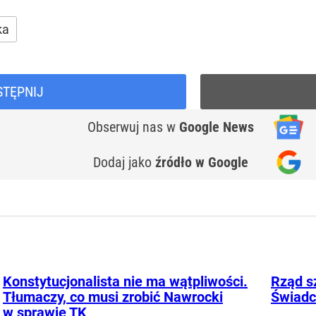
ka
STĘPNIJ
Obserwuj nas
w
Google News
Dodaj jako
źródło w Google
Konstytucjonalista nie ma wątpliwości.
Rząd s
Tłumaczy, co musi zrobić Nawrocki
Świadc
w sprawie TK