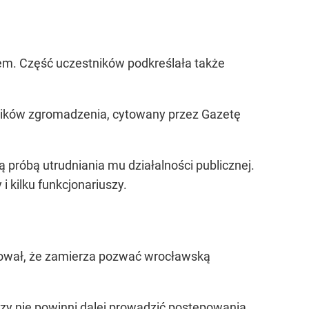
kiem. Część uczestników podkreślała także
tników zgromadzenia, cytowany przez Gazetę
są próbą utrudniania mu działalności publicznej.
i kilku funkcjonariuszy.
rmował, że zamierza pozwać wrocławską
czy nie powinni dalej prowadzić postępowania.