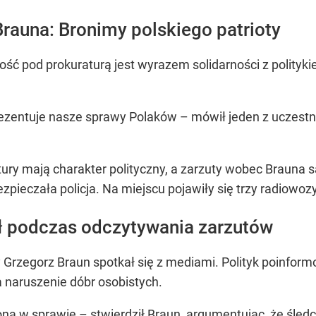
rauna: Bronimy polskiego patrioty
ność pod prokuraturą jest wyrazem solidarności z polity
prezentuje nasze sprawy Polaków – mówił jeden z uczes
ratury mają charakter polityczny, a zarzuty wobec Brauna 
pieczała policja. Na miejscu pojawiły się trzy radiowozy 
ł podczas odczytywania zarzutów
y Grzegorz Braun spotkał się z mediami. Polityk poinfo
 naruszenie dóbr osobistych.
oną w sprawie – stwierdził Braun, argumentując, że śled