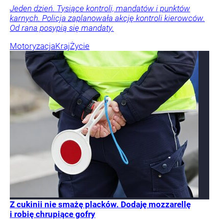
Jeden dzień. Tysiące kontroli, mandatów i punktów
karnych. Policja zaplanowała akcję kontroli kierowców.
Od rana posypią się mandaty.
Motoryzacja
Kraj
Życie
Z cukinii nie smażę placków. Dodaję mozzarellę
i robię chrupiące gofry