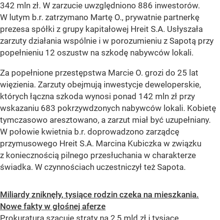
342 mln zł. W zarzucie uwzględniono 886 inwestorów.
W lutym b.r. zatrzymano Martę O., prywatnie partnerkę
prezesa spółki z grupy kapitałowej Hreit S.A. Usłyszała
zarzuty działania wspólnie i w porozumieniu z Sapotą przy
popełnieniu 12 oszustw na szkodę nabywców lokali.
Za popełnione przestępstwa Marcie O. grozi do 25 lat
więzienia. Zarzuty obejmują inwestycje deweloperskie,
których łączna szkoda wynosi ponad 142 mln zł przy
wskazaniu 683 pokrzywdzonych nabywców lokali. Kobietę
tymczasowo aresztowano, a zarzut miał być uzupełniany.
W połowie kwietnia b.r. doprowadzono zarządcę
przymusowego Hreit S.A. Marcina Kubiczka w związku
z koniecznością pilnego przesłuchania w charakterze
świadka. W czynnościach uczestniczył też Sapota.
Miliardy zniknęły, tysiące rodzin czeka na mieszkania.
Nowe fakty w głośnej aferze
Prokuratura szacuje straty na 2,5 mld zł i tysiące