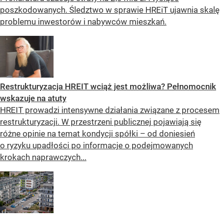
poszkodowanych. Śledztwo w sprawie HREiT ujawnia skalę
problemu inwestorów i nabywców mieszkań.
Restrukturyzacja HREIT wciąż jest możliwa? Pełnomocnik
wskazuje na atuty
HREIT prowadzi intensywne działania związane z procesem
restrukturyzacji. W przestrzeni publicznej pojawiają się
różne opinie na temat kondycji spółki – od doniesień
o ryzyku upadłości po informacje o podejmowanych
krokach naprawczych...