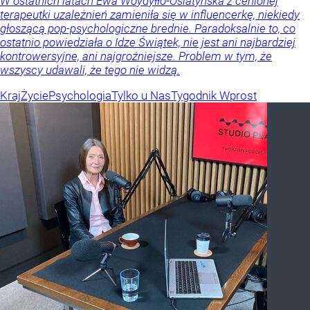
W ostatnich latach Ewa Woydyłło-Osiatyńska z cenionej
terapeutki uzależnień zamieniła się w influencerkę, niekiedy
głoszącą pop-psychologiczne brednie. Paradoksalnie to, co
ostatnio powiedziała o Idze Świątek, nie jest ani najbardziej
kontrowersyjne, ani najgroźniejsze. Problem w tym, że
wszyscy udawali, że tego nie widzą.
Kraj
Życie
Psychologia
Tylko u Nas
Tygodnik Wprost