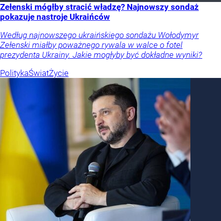
Zełenski mógłby stracić władzę? Najnowszy sondaż
pokazuje nastroje Ukraińców
Według najnowszego ukraińskiego sondażu Wołodymyr
Zełenski miałby poważnego rywala w walce o fotel
prezydenta Ukrainy. Jakie mogłyby być dokładne wyniki?
Polityka
Świat
Życie