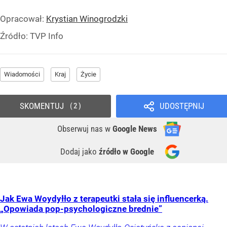
Opracował:
Krystian Winogrodzki
Źródło:
TVP Info
Wiadomości
Kraj
Życie
SKOMENTUJ
UDOSTĘPNIJ
2
Obserwuj nas
w
Google News
Dodaj jako
źródło w Google
Jak Ewa Woydyłło z terapeutki stała się influencerką.
„Opowiada pop-psychologiczne brednie”