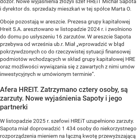
dozór. Nowe wyjaśnienia złożyli szef HREiT Michał Sapota
i dyrektor ds. sprzedaży mieszkań w tej spółce Marta O.
Oboje pozostają w areszcie. Prezesa grupy kapitałowej
Hreit S.A. aresztowano w listopadzie 2024 r. i zwolniono
do domu po usłyszeniu 16 zarzutów. W areszcie Sapota
przebywa od września ub.r. Miał „wprowadzić w błąd
pokrzywdzonych co do rzeczywistej sytuacji finansowej
podmiotów wchodzących w skład grupy kapitałowej HRE
oraz możliwości wywiązania się z zawartych z nimi umów
inwestycyjnych w umówionym terminie”.
Afera HREIT. Zatrzymano cztery osoby, są
zarzuty. Nowe wyjaśnienia Sapoty i jego
partnerki
W listopadzie 2025 r. szefowi HREiT uzupełniono zarzuty.
Sapota miał doprowadzić 1 434 osoby do niekorzystnego
rozporządzenia mieniem na łączną kwotę przewyższającą