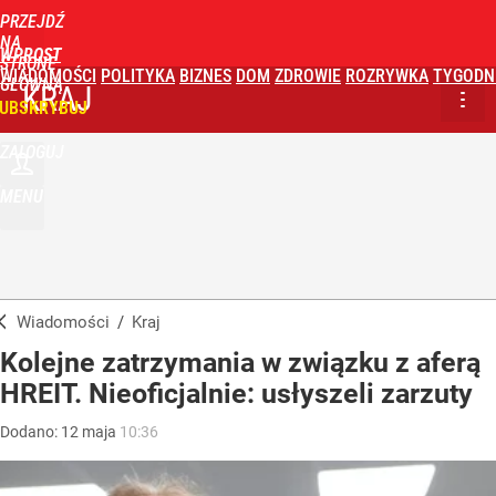
PRZEJDŹ
NA
WPROST
STRONĘ
WIADOMOŚCI
POLITYKA
BIZNES
DOM
ZDROWIE
ROZRYWKA
TYGODN
GŁÓWNĄ
KRAJ
UBSKRYBUJ
ZALOGUJ
MENU
Wiadomości
/
Kraj
Kolejne zatrzymania w związku z aferą
HREIT. Nieoficjalnie: usłyszeli zarzuty
Dodano:
12
maja
10:36