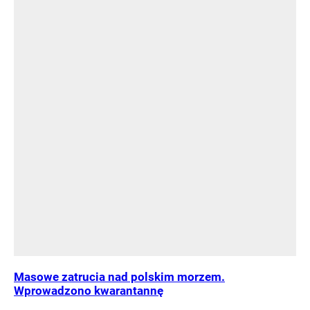
Masowe zatrucia nad polskim morzem.
Wprowadzono kwarantannę