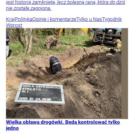
jest historią zamkniętą, lecz bolesną raną, która do dziś
nie została zagojona.
Kraj
Polityka
Opinie i komentarze
Tylko u Nas
Tygodnik
Wprost
Wielka obława drogówki. Będą kontrolować tylko
jedno