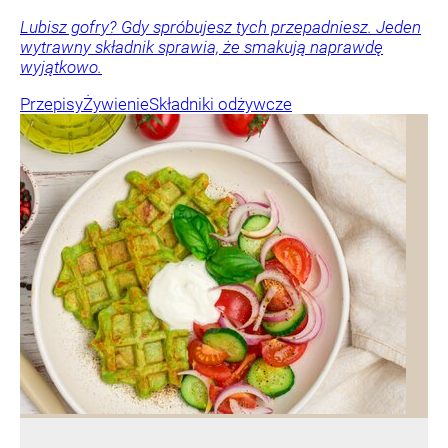
Lubisz gofry? Gdy spróbujesz tych przepadniesz. Jeden
wytrawny składnik sprawia, że smakują naprawdę
wyjątkowo.
Przepisy
Żywienie
Składniki odżywcze