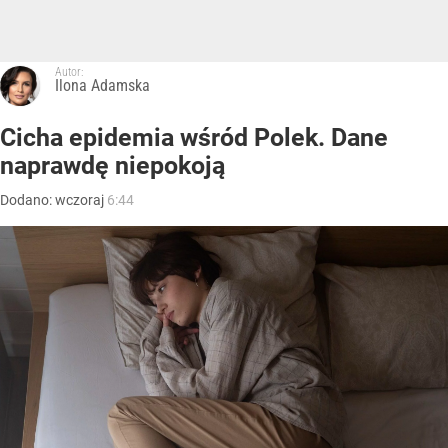
Autor:
Ilona Adamska
Cicha epidemia wśród Polek. Dane
naprawdę niepokoją
Dodano:
wczoraj
6:44