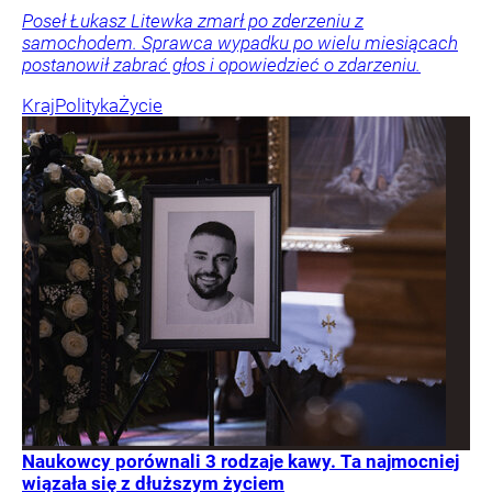
Poseł Łukasz Litewka zmarł po zderzeniu z
samochodem. Sprawca wypadku po wielu miesiącach
postanowił zabrać głos i opowiedzieć o zdarzeniu.
Kraj
Polityka
Życie
Naukowcy porównali 3 rodzaje kawy. Ta najmocniej
wiązała się z dłuższym życiem