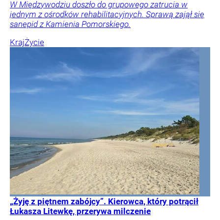
W Międzywodziu doszło do grupowego zatrucia w
jednym z ośrodków rehabilitacyjnych. Sprawą zajął się
sanepid z Kamienia Pomorskiego.
Kraj
Życie
„Żyję z piętnem zabójcy”. Kierowca, który potrącił
Łukasza Litewkę, przerywa milczenie