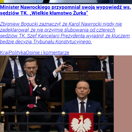
Minister Nawrockiego przypomniał swoją wypowiedź ws.
sędziów TK. „Wielkie kłamstwo Żurka”
Zbigniew Bogucki zaznaczył, że Karol Nawrocki nigdy nie
zadeklarował, że nie przyjmie ślubowania od czterech
sędziów TK. Szef Kancelarii Prezydenta wyjaśnił, że kluczem
będzie decyzja Trybunału Konstytucyjnego.
Kraj
Polityka
Opinie i komentarze