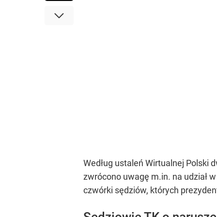
Według ustaleń Wirtualnej Polski 
zwrócono uwagę m.in. na udział w
czwórki sędziów, których prezydent
Sędziowie TK o narusze