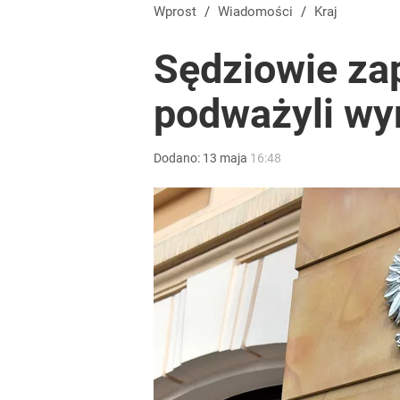
Wprost
/
Wiadomości
/
Kraj
Sędziowie za
podważyli wy
Dodano:
13
maja
16:48