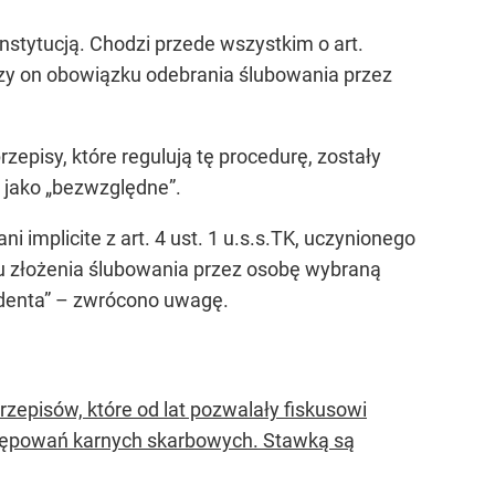
nstytucją. Chodzi przede wszystkim o art.
yczy on obowiązku odebrania ślubowania przez
zepisy, które regulują tę procedurę, zostały
 jako
„bezwzględne”
.
 implicite z art. 4 ust. 1 u.s.s.TK, uczynionego
u złożenia ślubowania przez osobę wybraną
denta”
– zwrócono uwagę.
rzepisów, które od lat pozwalały fiskusowi
tępowań karnych skarbowych. Stawką są