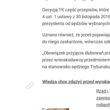
Decyzją TK część przepisów, które
4 ust. 1 ustawy z 30 listopada 20
prezydenta od sędziów wybranych
Uznano również, że jeżeli pojawiaj
do niego zaskarżone, wówczas ode
„Obowiązek przyjęcia ślubowań przez
przez wnioskodawcę przedmiotem k
na stanowisko sędziego Trybunału
Władza chce zdążyć przed wyrokie
Rząd i
zawies
miliard