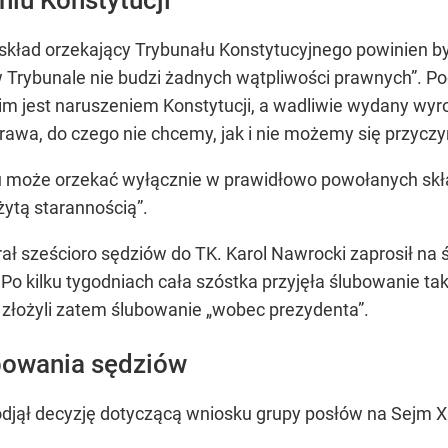
„skład orzekający Trybunału Konstytucyjnego powinien b
w Trybunale nie budzi żadnych wątpliwości prawnych”
. P
jest naruszeniem Konstytucji, a wadliwie wydany wyrok 
awa, do czego nie chcemy, jak i nie możemy się przyczy
u może orzekać wyłącznie w prawidłowo powołanych skła
żytą starannością”
.
 sześcioro sędziów do TK. Karol Nawrocki zaprosił na ś
o kilku tygodniach cała szóstka przyjęła ślubowanie ta
e złożyli zatem ślubowanie
„wobec prezydenta”
.
bowania sędziów
djął decyzję dotyczącą wniosku grupy posłów na Sejm X