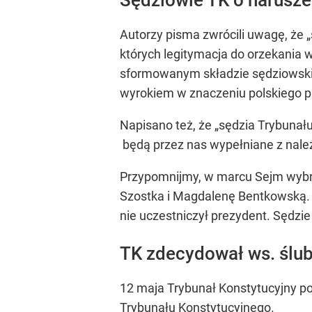
Autorzy pisma zwrócili uwagę, że
których legitymacja do orzekania 
sformowanym składzie sędziowskim 
wyrokiem w znaczeniu polskiego pr
Napisano też, że
„sędzia Trybunał
będą przez nas wypełniane z nale
Przypomnijmy, w marcu Sejm wybrał
Szostka i Magdalenę Bentkowską. P
nie uczestniczył prezydent. Sędzi
TK zdecydował ws. ślu
12 maja Trybunał Konstytucyjny po
Trybunału Konstytucyjnego.