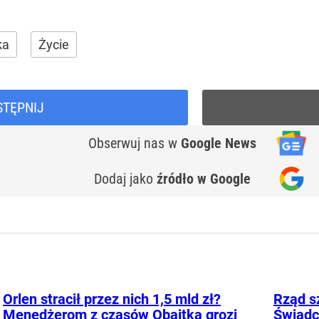
ka
Życie
STĘPNIJ
Obserwuj nas
w
Google News
Dodaj jako
źródło w Google
Orlen stracił przez nich 1,5 mld zł?
Rząd s
Menedżerom z czasów Obajtka grozi
Świadc