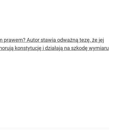
m prawem? Autor stawia odważną tezę, że jej
orują konstytucję i działają na szkodę wymiaru