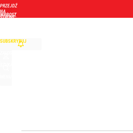
PRZEJDŹ
Udostępnij
1
Skomentuj
NA
WPROST
STRONĘ
GŁÓWNĄ
WIADOMOŚCI
POLITYKA
BIZNES
DOM
ZDROWIE
ROZRYWKA
TYGOD
SUBSKRYBUJ
ZALOGUJ
SZUKAJ
MENU