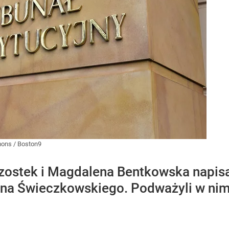
mons
/
Boston9
zostek i Magdalena Bentkowska napisal
a Świeczkowskiego. Podważyli w nim 