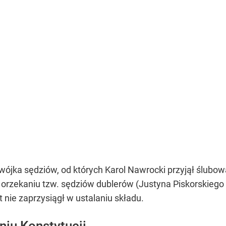
dwójka sędziów, od których Karol Nawrocki przyjął ślubo
 orzekaniu tzw. sędziów dublerów (Justyna Piskorskiego
 nie zaprzysiągł w ustalaniu składu.
niu Konstytucji