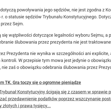
 dotyczą powoływania jego sędziów, nie jest zgodna z Ko
16 r. o statusie sędziów Trybunału Konstytucyjnego. Dot
 przez Sejm.
ą się wątpliwości dotyczące legalności wyboru Sejmu, a pr
branie ślubowania przez prezydenta nie jest traktowane
 Prezydenta nie wynika w szczególności ani explicite, ani
ontroli. W przepisie tym mowa jest jedynie o obowiązk
, nie zaś o obowiązku odebrania ślubowania przez Prezy
m TK. Gra toczy się o ogromne pieniądze
 Trybunał Konstytucyjny ścigają się z czasem w sprawie p
zać przedawnienie podatków poprzez wszczynanie pos
y złotych i prawa tysięcy...