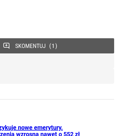
SKOMENTUJ
1
zykuje nowe emerytury.
zenia wzrosną nawet o 552 zł