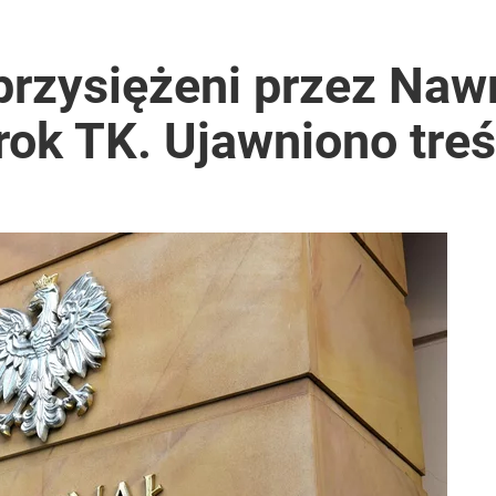
przysiężeni przez Naw
rok TK. Ujawniono tre