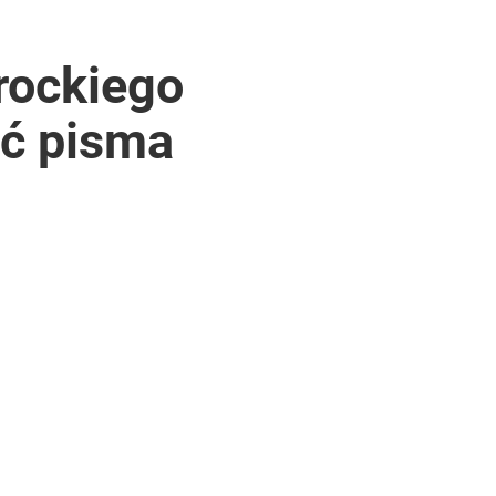
rockiego
ść pisma