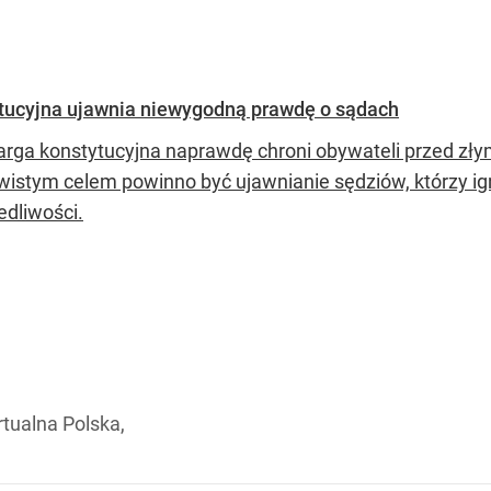
tytucyjna ujawnia niewygodną prawdę o sądach
arga konstytucyjna naprawdę chroni obywateli przed zły
wistym celem powinno być ujawnianie sędziów, którzy ign
edliwości.
rtualna Polska,