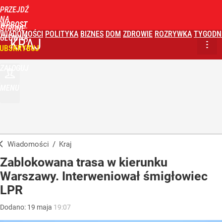
PRZEJDŹ
NA
WPROST
STRONĘ
WIADOMOŚCI
POLITYKA
BIZNES
DOM
ZDROWIE
ROZRYWKA
TYGODN
GŁÓWNĄ
KRAJ
UBSKRYBUJ
ZALOGUJ
MENU
Wiadomości
/
Kraj
Zablokowana trasa w kierunku
Warszawy. Interweniował śmigłowiec
LPR
Dodano:
19
maja
19:07