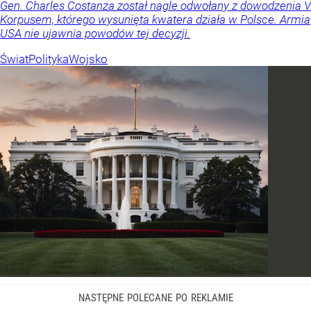
Gen. Charles Costanza został nagle odwołany z dowodzenia V
Korpusem, którego wysunięta kwatera działa w Polsce. Armia
USA nie ujawnia powodów tej decyzji.
Świat
Polityka
Wojsko