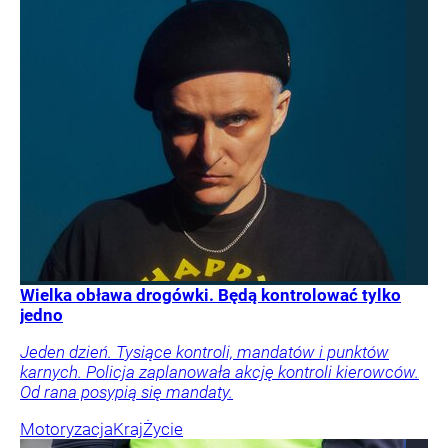
Wielka obława drogówki. Będą kontrolować tylko
jedno
Jeden dzień. Tysiące kontroli, mandatów i punktów
karnych. Policja zaplanowała akcję kontroli kierowców.
Od rana posypią się mandaty.
Motoryzacja
Kraj
Życie