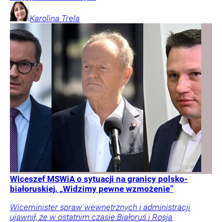
Karolina
Trela
Wiceszef MSWiA o sytuacji na granicy polsko-
białoruskiej. „Widzimy pewne wzmożenie”
Wiceminister spraw wewnętrznych i administracji
ujawnił, że w ostatnim czasie Białoruś i Rosja