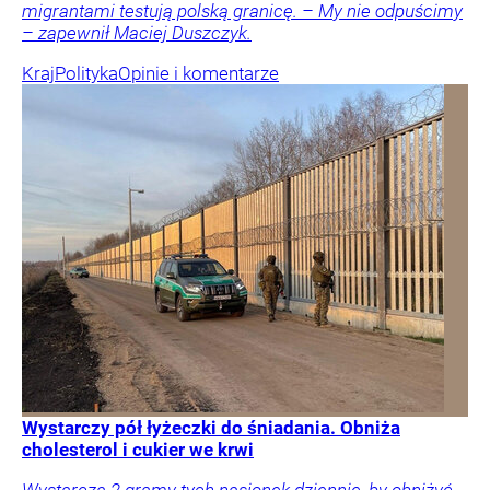
migrantami testują polską granicę. – My nie odpuścimy
– zapewnił Maciej Duszczyk.
Kraj
Polityka
Opinie i komentarze
Wystarczy pół łyżeczki do śniadania. Obniża
cholesterol i cukier we krwi
Wystarczą 2 gramy tych nasionek dziennie, by obniżyć