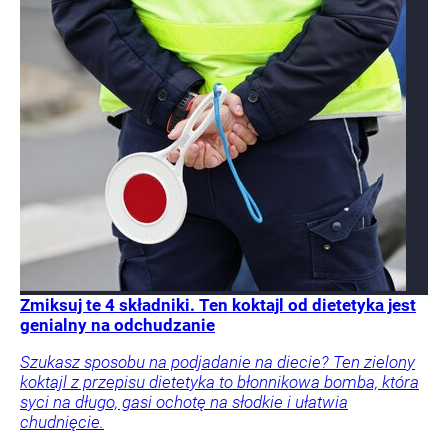
Zmiksuj te 4 składniki. Ten koktajl od dietetyka jest
genialny na odchudzanie
Szukasz sposobu na podjadanie na diecie? Ten zielony
koktajl z przepisu dietetyka to błonnikowa bomba, która
syci na długo, gasi ochotę na słodkie i ułatwia
chudnięcie.