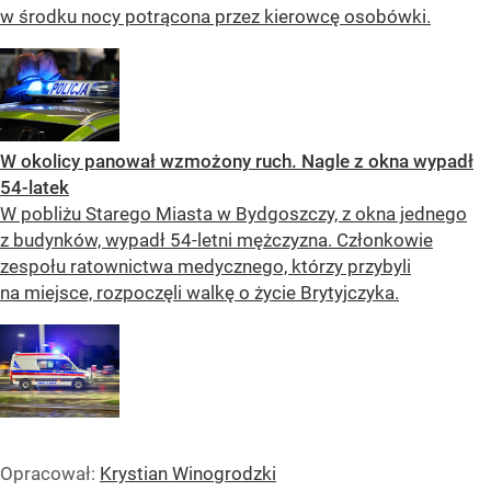
w środku nocy potrącona przez kierowcę osobówki.
W okolicy panował wzmożony ruch. Nagle z okna wypadł
54-latek
W pobliżu Starego Miasta w Bydgoszczy, z okna jednego
z budynków, wypadł 54-letni mężczyzna. Członkowie
zespołu ratownictwa medycznego, którzy przybyli
na miejsce, rozpoczęli walkę o życie Brytyjczyka.
Opracował:
Krystian Winogrodzki