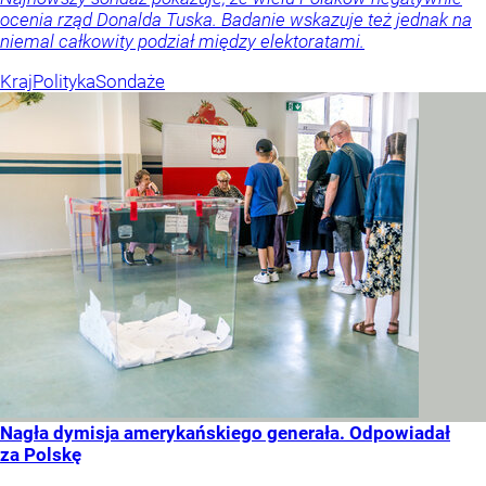
ocenia rząd Donalda Tuska. Badanie wskazuje też jednak na
niemal całkowity podział między elektoratami.
Kraj
Polityka
Sondaże
Nagła dymisja amerykańskiego generała. Odpowiadał
za Polskę