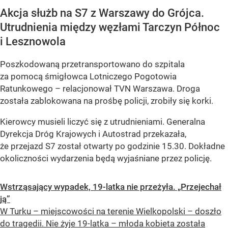
Akcja służb na S7 z Warszawy do Grójca.
Utrudnienia między węzłami Tarczyn Północ
i Lesznowola
Poszkodowaną przetransportowano do szpitala
za pomocą śmigłowca Lotniczego Pogotowia
Ratunkowego – relacjonował TVN Warszawa. Droga
została zablokowana na prośbę policji, zrobiły się korki.
Kierowcy musieli liczyć się z utrudnieniami. Generalna
Dyrekcja Dróg Krajowych i Autostrad przekazała,
że przejazd S7 został otwarty po godzinie 15.30. Dokładne
okoliczności wydarzenia będą wyjaśniane przez policję.
Wstrząsający wypadek, 19-latka nie przeżyła. „Przejechał
ją”
W Turku – miejscowości na terenie Wielkopolski – doszło
do tragedii. Nie żyje 19-latka – młoda kobieta została