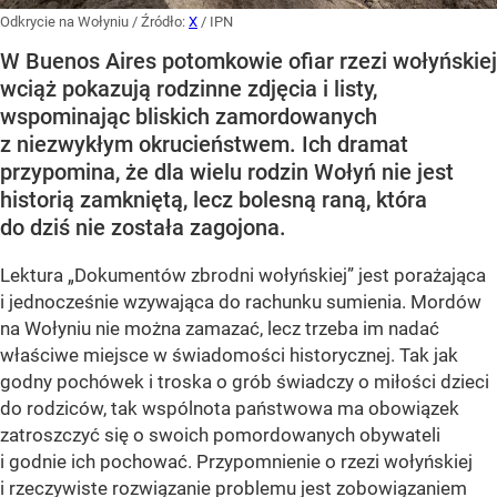
Odkrycie na Wołyniu
/ Źródło:
X
/
IPN
W Buenos Aires potomkowie ofiar rzezi wołyńskiej
wciąż pokazują rodzinne zdjęcia i listy,
wspominając bliskich zamordowanych
z niezwykłym okrucieństwem. Ich dramat
przypomina, że dla wielu rodzin Wołyń nie jest
historią zamkniętą, lecz bolesną raną, która
do dziś nie została zagojona.
Lektura „Dokumentów zbrodni wołyńskiej” jest porażająca
i jednocześnie wzywająca do rachunku sumienia. Mordów
na Wołyniu nie można zamazać, lecz trzeba im nadać
właściwe miejsce w świadomości historycznej. Tak jak
godny pochówek i troska o grób świadczy o miłości dzieci
do rodziców, tak wspólnota państwowa ma obowiązek
zatroszczyć się o swoich pomordowanych obywateli
i godnie ich pochować. Przypomnienie o rzezi wołyńskiej
i rzeczywiste rozwiązanie problemu jest zobowiązaniem