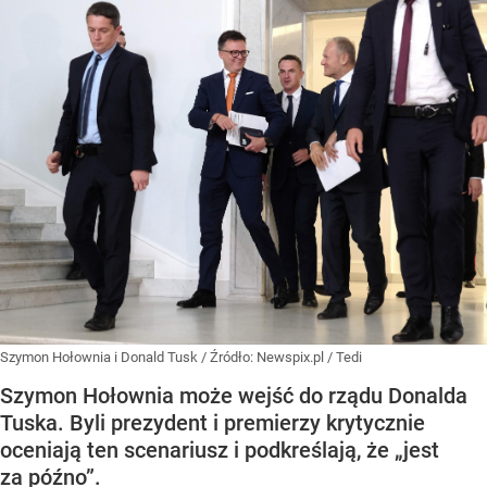
Szymon Hołownia i Donald Tusk
/ Źródło:
Newspix.pl
/
Tedi
Szymon Hołownia może wejść do rządu Donalda
Tuska. Byli prezydent i premierzy krytycznie
oceniają ten scenariusz i podkreślają, że „jest
za późno”.