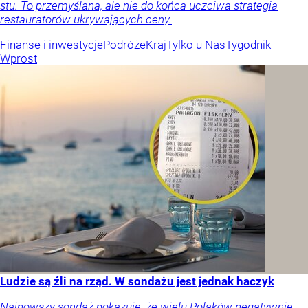
stu. To przemyślana, ale nie do końca uczciwa strategia
restauratorów ukrywających ceny.
Finanse i inwestycje
Podróże
Kraj
Tylko u Nas
Tygodnik
Wprost
Ludzie są źli na rząd. W sondażu jest jednak haczyk
Najnowszy sondaż pokazuje, że wielu Polaków negatywnie