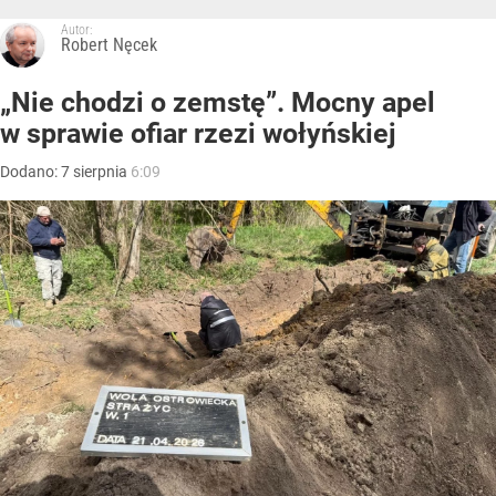
Autor:
Robert Nęcek
„Nie chodzi o zemstę”. Mocny apel
w sprawie ofiar rzezi wołyńskiej
Dodano:
7
sierpnia
6:09