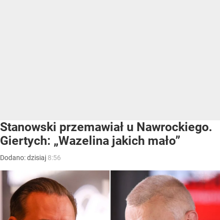
Stanowski przemawiał u Nawrockiego.
Giertych: „Wazelina jakich mało”
Dodano:
dzisiaj
8:56