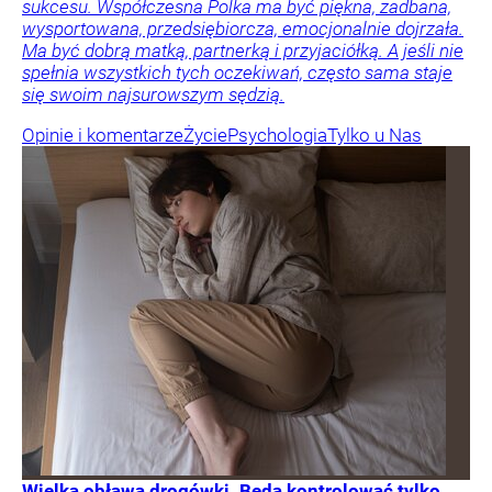
sukcesu. Współczesna Polka ma być piękna, zadbana,
wysportowana, przedsiębiorcza, emocjonalnie dojrzała.
Ma być dobrą matką, partnerką i przyjaciółką. A jeśli nie
spełnia wszystkich tych oczekiwań, często sama staje
się swoim najsurowszym sędzią.
Opinie i komentarze
Życie
Psychologia
Tylko u Nas
Wielka obława drogówki. Będą kontrolować tylko