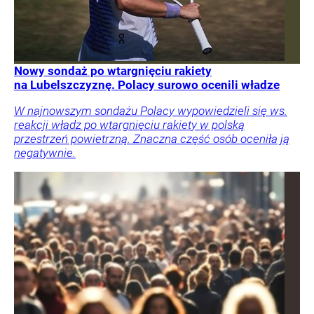
Nowy sondaż po wtargnięciu rakiety
na Lubelszczyznę. Polacy surowo ocenili władze
W najnowszym sondażu Polacy wypowiedzieli się ws.
reakcji władz po wtargnięciu rakiety w polską
przestrzeń powietrzną. Znaczna część osób oceniła ją
negatywnie.