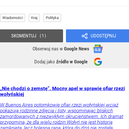
Wiadomości
Kraj
Polityka
SKOMENTUJ
UDOSTĘPNIJ
1
Obserwuj nas
w
Google News
Dodaj jako
źródło w Google
„Nie chodzi o zemstę”. Mocny apel w sprawie ofiar rzezi
wołyńskiej
W Buenos Aires potomkowie ofiar rzezi wołyńskiej wciąż
pokazują rodzinne zdjęcia i listy, wspominając bliskich
zamordowanych z niezwykłym okrucieństwem. Ich dramat
przypomina, że dla wielu rodzin Wołyń nie jest historią
zamkniętą, lecz bolesną raną, która do dziś nie została