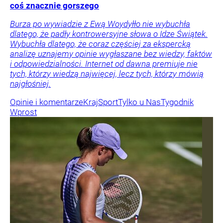
coś znacznie gorszego
Burza po wywiadzie z Ewą Woydyłło nie wybuchła
dlatego, że padły kontrowersyjne słowa o Idze Świątek.
Wybuchła dlatego, że coraz częściej za ekspercką
analizę uznajemy opinie wygłaszane bez wiedzy, faktów
i odpowiedzialności. Internet od dawna premiuje nie
tych, którzy wiedzą najwięcej, lecz tych, którzy mówią
najgłośniej.
Opinie i komentarze
Kraj
Sport
Tylko u Nas
Tygodnik
Wprost