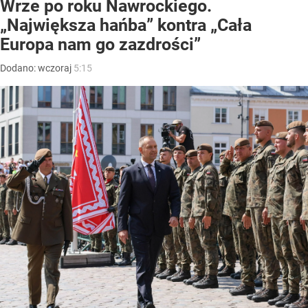
Wrze po roku Nawrockiego.
„Największa hańba” kontra „Cała
Europa nam go zazdrości”
Dodano:
wczoraj
5:15