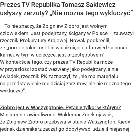
Prezes TV Republika Tomasz Sakiewicz
usłyszy zarzuty? „Nie można tego wykluczyć”
– To nie znaczy, że Zbigniew Ziobro jest wolnym
człowiekiem. Jest podejrzany, ścigany w Polsce – zauważył
rzecznik Prokuratury Krajowej. Nowak podkreślił,
że „pomoc takiej osobie w uniknięciu odpowiedzialności
karnej, w tym w ucieczce, jest przestępstwem”.
W kontekście tego, czy prezes TV Republika może
w przyszłości zostać wezwany jako podejrzany, a nie
świadek, rzecznik PK zaznaczył, że „nie ma materiału
na przedstawienie mu dzisiaj zarzutów, ale nie można tego
wykluczyć”.
Ziobro jest w Waszyngtonie. Pytanie tylko: w którym?
Minister sprawiedliwości Waldemar Żurek ujawnił,
że Zbigniew Ziobro przebywa w stanie Waszyngton. Kiedy
jednak dziennikarz zaczął go dopytywać, udzielił niejasnej