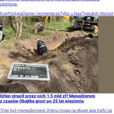
zagojona.
Kraj
Polityka
Opinie i komentarze
Tylko u Nas
Tygodnik Wprost
Orlen stracił przez nich 1,5 mld zł? Menedżerom
z czasów Obajtka grozi po 25 lat więzienia
Trzej byli menedżerowie Orlenu mogą na długie lata trafić za