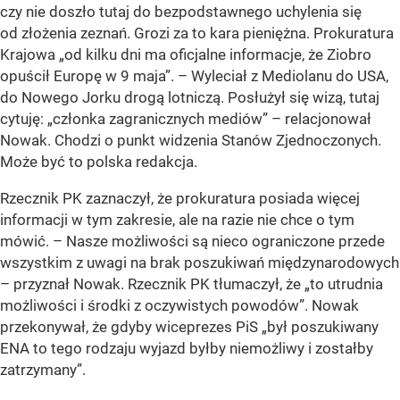
czy nie doszło tutaj do bezpodstawnego uchylenia się
od złożenia zeznań. Grozi za to kara pieniężna. Prokuratura
Krajowa „od kilku dni ma oficjalne informacje, że Ziobro
opuścił Europę w 9 maja”. – Wyleciał z Mediolanu do USA,
do Nowego Jorku drogą lotniczą. Posłużył się wizą, tutaj
cytuję: „członka zagranicznych mediów” – relacjonował
Nowak. Chodzi o punkt widzenia Stanów Zjednoczonych.
Może być to polska redakcja.
Rzecznik PK zaznaczył, że prokuratura posiada więcej
informacji w tym zakresie, ale na razie nie chce o tym
mówić. – Nasze możliwości są nieco ograniczone przede
wszystkim z uwagi na brak poszukiwań międzynarodowych
– przyznał Nowak. Rzecznik PK tłumaczył, że „to utrudnia
możliwości i środki z oczywistych powodów”. Nowak
przekonywał, że gdyby wiceprezes PiS „był poszukiwany
ENA to tego rodzaju wyjazd byłby niemożliwy i zostałby
zatrzymany”.