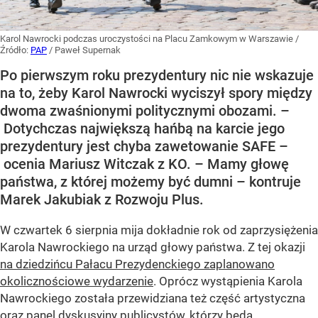
Karol Nawrocki podczas uroczystości na Placu Zamkowym w Warszawie
/
Źródło:
PAP
/
Paweł Supernak
Po pierwszym roku prezydentury nic nie wskazuje
na to, żeby Karol Nawrocki wyciszył spory między
dwoma zwaśnionymi politycznymi obozami. –
Dotychczas największą hańbą na karcie jego
prezydentury jest chyba zawetowanie SAFE –
ocenia Mariusz Witczak z KO. – Mamy głowę
państwa, z której możemy być dumni – kontruje
Marek Jakubiak z Rozwoju Plus.
W czwartek 6 sierpnia mija dokładnie rok od zaprzysiężenia
Karola Nawrockiego na urząd głowy państwa. Z tej okazji
na dziedzińcu Pałacu Prezydenckiego zaplanowano
okolicznościowe wydarzenie
. Oprócz wystąpienia Karola
Nawrockiego została przewidziana też część artystyczna
oraz panel dyskusyjny publicystów, którzy będą