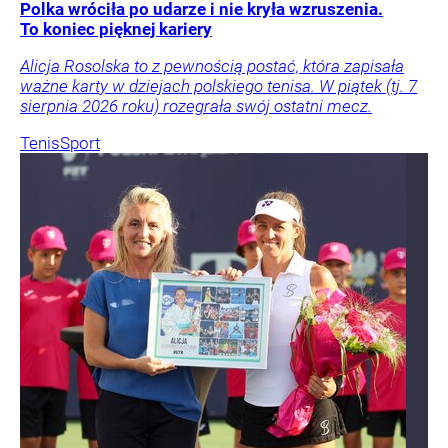
Polka wróciła po udarze i nie kryła wzruszenia.
To koniec pięknej kariery
Alicja Rosolska to z pewnością postać, która zapisała
ważne karty w dziejach polskiego tenisa. W piątek (tj. 7
sierpnia 2026 roku) rozegrała swój ostatni mecz.
Tenis
Sport