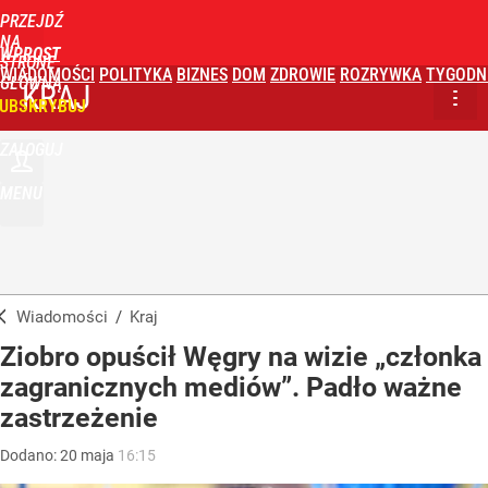
PRZEJDŹ
NA
WPROST
STRONĘ
WIADOMOŚCI
POLITYKA
BIZNES
DOM
ZDROWIE
ROZRYWKA
TYGODN
GŁÓWNĄ
KRAJ
UBSKRYBUJ
ZALOGUJ
MENU
Wiadomości
/
Kraj
Ziobro opuścił Węgry na wizie „członka
zagranicznych mediów”. Padło ważne
zastrzeżenie
Dodano:
20
maja
16:15