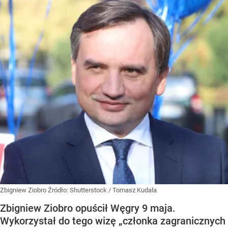
Zbigniew Ziobro
Źródło:
Shutterstock
/
Tomasz Kudala
Zbigniew Ziobro opuścił Węgry 9 maja.
Wykorzystał do tego wizę „członka zagranicznych