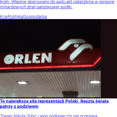
kraty. Właśnie skierowano do sądu akt oskarżenia w sprawie
miliardowych strat państwowej spółki.
Kraj
Polityka
Gospodarka
To największa siła reprezentacji Polski. Reszta świata
patrzy z podziwem
Trener Nikola Grbić i jego podopieczni nie przestają