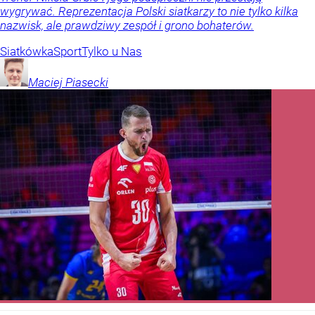
wygrywać. Reprezentacja Polski siatkarzy to nie tylko kilka
nazwisk, ale prawdziwy zespół i grono bohaterów.
Siatkówka
Sport
Tylko u Nas
Maciej
Piasecki