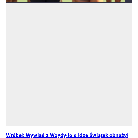
Wróbel: Wywiad z Woydyłło o Idze Świątek obnażył