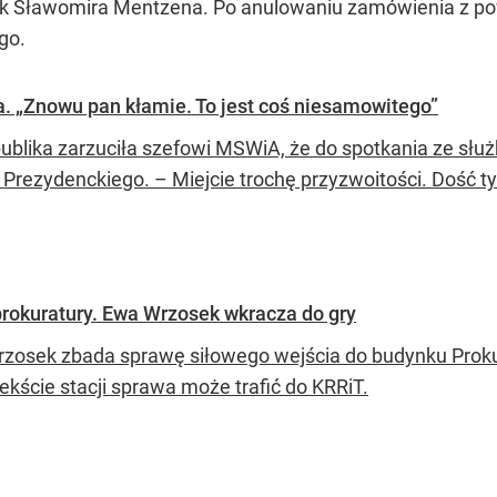
wnik Sławomira Mentzena. Po anulowaniu zamówienia z p
go.
a. „Znowu pan kłamie. To jest coś niesamowitego”
ublika zarzuciła szefowi MSWiA, że do spotkania ze słu
 Prezydenckiego. – Miejcie trochę przyzwoitości. Dość t
rokuratury. Ewa Wrzosek wkracza do gry
zosek zbada sprawę siłowego wejścia do budynku Prokur
ekście stacji sprawa może trafić do KRRiT.