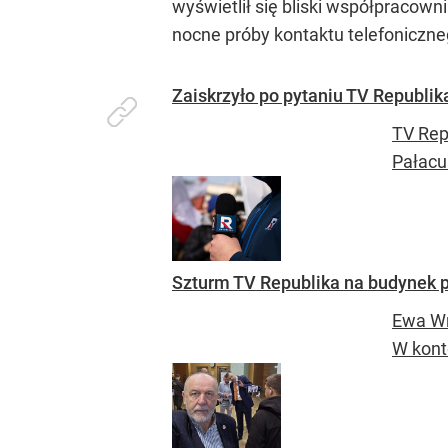
wyświetlił się bliski współpraco
nocne próby kontaktu telefoniczne
Zaiskrzyło po pytaniu TV Republik
TV Rep
Pałacu
Szturm TV Republika na budynek p
Ewa Wr
W kont