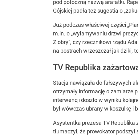
pod potoczną nazwą arafatki. Rape
Gójskiej padła też sugestia o „zaku
Już podczas właściwej części „P
m.in. o „wyłamywaniu drzwi prezyde
Ziobry”, czy rzecznikowi rządu Ad
na postrach wrzeszczał jak dziki, t
TV Republika zażartowa
Stacja nawiązała do fałszywych al
otrzymały informację o zamiarze 
interwencji doszło w wyniku kolejn
był wówczas ubrany w koszulkę i bo
Asystentka prezesa TV Republika zo
tłumaczył, że prowokator podszył s