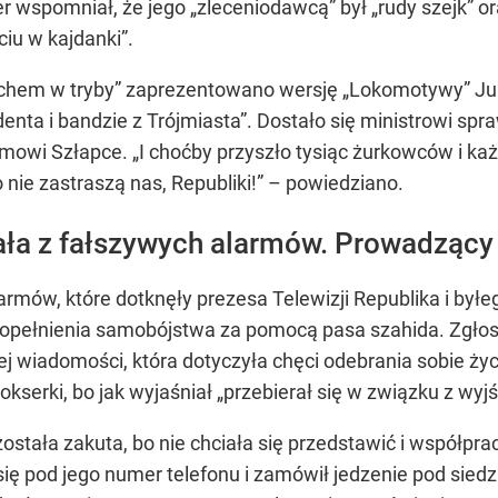
r wspomniał, że jego „zleceniodawcą” był „rudy szejk” o
ciu w kajdanki”.
iachem w tryby” zaprezentowano wersję „Lokomotywy” 
nta i bandzie z Trójmiasta”. Dostało się ministrowi spra
amowi Szłapce. „I choćby przyszło tysiąc żurkowców i ka
o nie zastraszą nas, Republiki!” – powiedziano.
ła z fałszywych alarmów. Prowadzący p
armów, które dotknęły prezesa Telewizji Republika i był
popełnienia samobójstwa za pomocą pasa szahida. Zgłos
ej wiadomości, która dotyczyła chęci odebrania sobie ży
kserki, bo jak wyjaśniał „przebierał się w związku z wyj
stała zakuta, bo nie chciała się przedstawić i współprac
ię pod jego numer telefonu i zamówił jedzenie pod siedzi