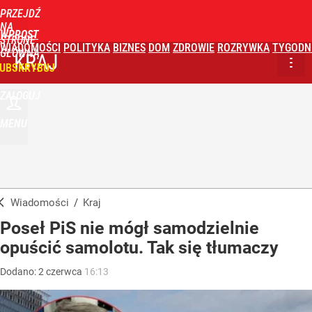
PRZEJDŹ
NA
WPROST
STRONĘ
WIADOMOŚCI
POLITYKA
BIZNES
DOM
ZDROWIE
ROZRYWKA
TYGODN
GŁÓWNĄ
KRAJ
UBSKRYBUJ
ZALOGUJ
MENU
Wiadomości
/
Kraj
Poseł PiS nie mógł samodzielnie
opuścić samolotu. Tak się tłumaczy
Dodano:
2
czerwca
16:13