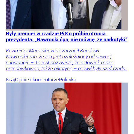
Były premier w rządzie PiS o próbie otrucia
prezydenta. „Nawrocki ćpa, nie mówię, że narkotyki”
Kazimierz Marcinkiewicz zarzucił Karolowi
Nawrockiemu, że ten jest uzależniony od pewnej
substancji. – To jest oczywiste, że człowiek może
przedawkować, także nikotynę – mówił były szef rządu.
Kraj
Opinie i komentarze
Polityka