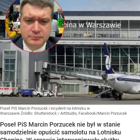
Poseł PiS Marcin Porzucek i incydent na lotnisku w
Warszawie
Źródło:
Shutterstock
/
ArtStudio, Facebook/Marcin Porzucek
Poseł PiS Marcin Porzucek nie był w stanie
samodzielnie opuścić samolotu na Lotnisku