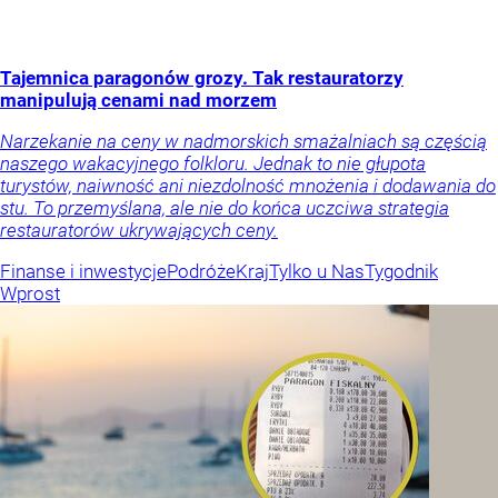
Tajemnica paragonów grozy. Tak restauratorzy
manipulują cenami nad morzem
Narzekanie na ceny w nadmorskich smażalniach są częścią
naszego wakacyjnego folkloru. Jednak to nie głupota
turystów, naiwność ani niezdolność mnożenia i dodawania do
stu. To przemyślana, ale nie do końca uczciwa strategia
restauratorów ukrywających ceny.
Finanse i inwestycje
Podróże
Kraj
Tylko u Nas
Tygodnik
Wprost