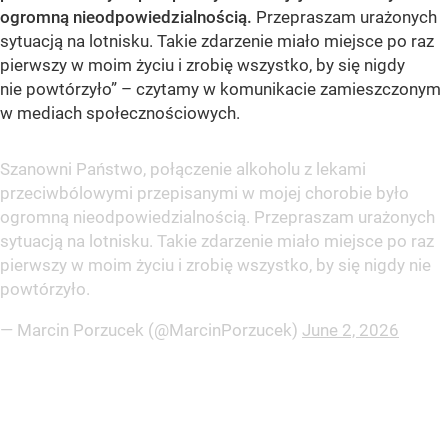
ogromną nieodpowiedzialnością.
Przepraszam urażonych
sytuacją na lotnisku. Takie zdarzenie miało miejsce po raz
pierwszy w moim życiu i zrobię wszystko, by się nigdy
nie powtórzyło” – czytamy w komunikacie zamieszczonym
w mediach społecznościowych.
Szanowni Państwo, połączenie alkoholu z lekami
przeciwbólowymi przepisanymi w mojej chorobie było
ogromną nieodpowiedzialnością. Przepraszam urażonych
sytuacją na lotnisku. Takie zdarzenie miało miejsce po raz
pierwszy w moim życiu i zrobię wszystko, by się nigdy nie
powtórzyło.
— Marcin Porzucek (@MarcinPorzucek)
June 2, 2026