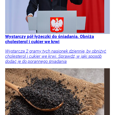
Wystarczy pół łyżeczki do śniadania. Obniża
cholesterol i cukier we krwi
Wystarczą 2 gramy tych nasionek dziennie, by obniżyć
cholesterol i cukier we krwi. Sprawdź, w jaki sposób
dodać je do porannego śniadania