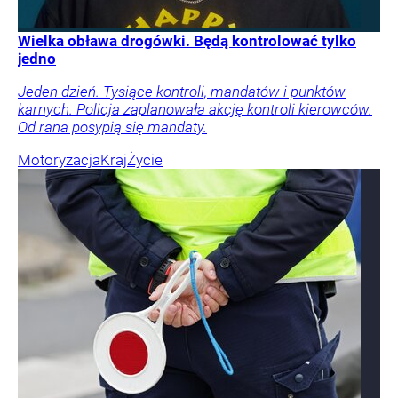
Wielka obława drogówki. Będą kontrolować tylko
jedno
Jeden dzień. Tysiące kontroli, mandatów i punktów
karnych. Policja zaplanowała akcję kontroli kierowców.
Od rana posypią się mandaty.
Motoryzacja
Kraj
Życie