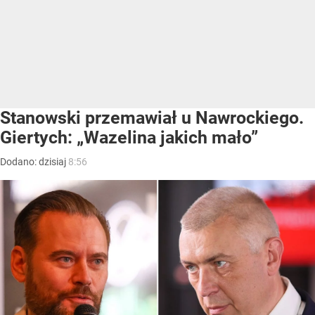
Stanowski przemawiał u Nawrockiego.
Giertych: „Wazelina jakich mało”
Dodano:
dzisiaj
8:56