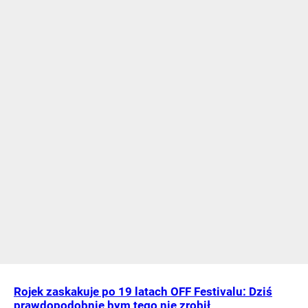
Rojek zaskakuje po 19 latach OFF Festivalu: Dziś
prawdopodobnie bym tego nie zrobił