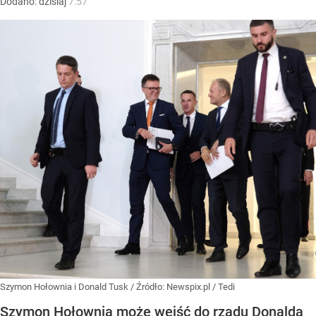
Dodano:
dzisiaj
7:57
Szymon Hołownia i Donald Tusk
/ Źródło:
Newspix.pl
/
Tedi
Szymon Hołownia może wejść do rządu Donalda