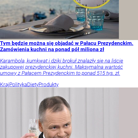
Tym będzie można się objadać w Pałacu Prezydenckim.
Zamówienia kuchni na ponad pół miliona zł
Karambola, kumkwat i dziki brokuł znalazły się na liście
zakupowej prezydenckiej kuchni. Maksymalna wartość
umowy z Pałacem Prezydenckim to ponad 515 tys. zł.
Kraj
Polityka
Diety
Produkty