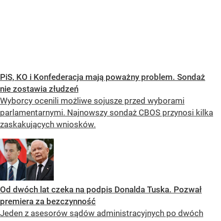
PiS, KO i Konfederacja mają poważny problem. Sondaż
nie zostawia złudzeń
Wyborcy ocenili możliwe sojusze przed wyborami
parlamentarnymi. Najnowszy sondaż CBOS przynosi kilka
zaskakujących wniosków.
Od dwóch lat czeka na podpis Donalda Tuska. Pozwał
premiera za bezczynność
Jeden z asesorów sądów administracyjnych po dwóch