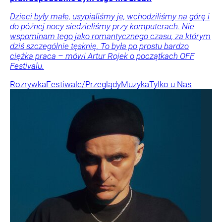
Dzieci były małe, usypialiśmy je, wchodziliśmy na górę i
do późnej nocy siedzieliśmy przy komputerach. Nie
wspominam tego jako romantycznego czasu, za którym
dziś szczególnie tęsknię. To była po prostu bardzo
ciężka praca – mówi Artur Rojek o początkach OFF
Festivalu.
Rozrywka
Festiwale/Przeglądy
Muzyka
Tylko u Nas