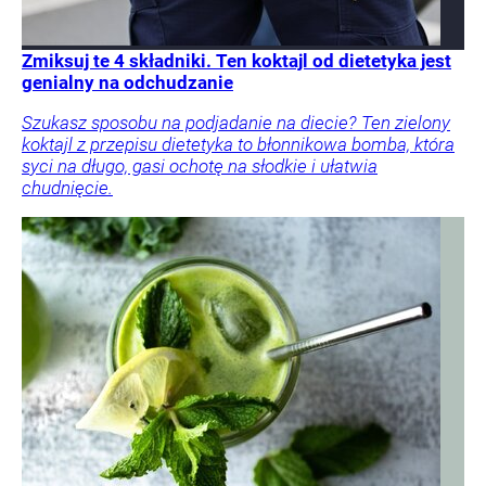
Zmiksuj te 4 składniki. Ten koktajl od dietetyka jest
genialny na odchudzanie
Szukasz sposobu na podjadanie na diecie? Ten zielony
koktajl z przepisu dietetyka to błonnikowa bomba, która
syci na długo, gasi ochotę na słodkie i ułatwia
chudnięcie.