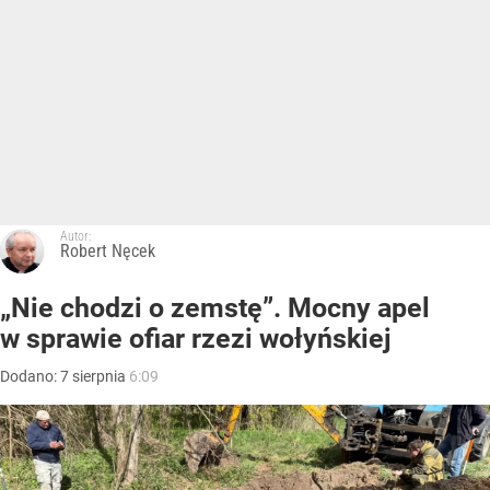
Autor:
Robert Nęcek
„Nie chodzi o zemstę”. Mocny apel
w sprawie ofiar rzezi wołyńskiej
Dodano:
7
sierpnia
6:09