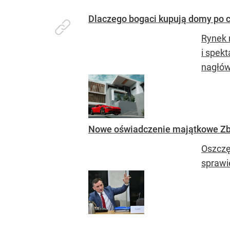
Dlaczego bogaci kupują domy po c
Rynek 
i spekt
nagłów
Nowe oświadczenie majątkowe Zbig
Oszczęd
sprawi