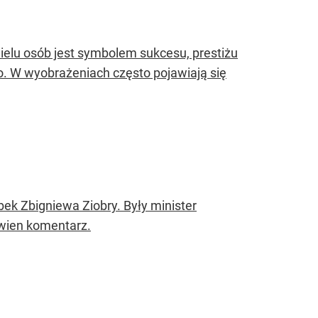
elu osób jest symbolem sukcesu, prestiżu
ko. W wyobrażeniach często pojawiają się
bek Zbigniewa Ziobry. Były minister
wien komentarz.