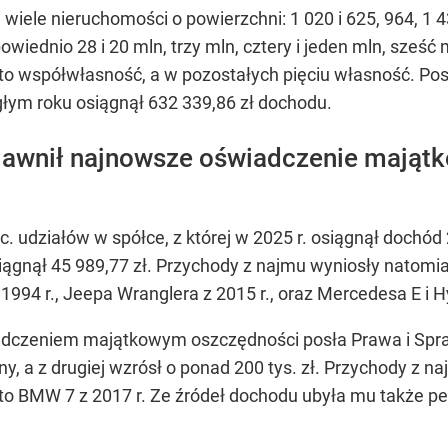
ele nieruchomości o powierzchni: 1 020 i 625, 964, 1 430 
iednio 28 i 20 mln, trzy mln, cztery i jeden mln, sześć ml
o współwłasność, a w pozostałych pięciu własność. Pos
głym roku osiągnął 632 339,86 zł dochodu.
awnił najnowsze oświadczenie majątko
 udziałów w spółce, z której w 2025 r. osiągnął dochód 2
osiągnął 45 989,77 zł. Przychody z najmu wyniosły natom
994 r., Jeepa Wranglera z 2015 r., oraz Mercedesa E i 
czeniem majątkowym oszczędności posła Prawa i Sprawi
ny, a z drugiej wzrósł o ponad 200 tys. zł. Przychody z n
 to BMW 7 z 2017 r. Ze źródeł dochodu ubyła mu także pen