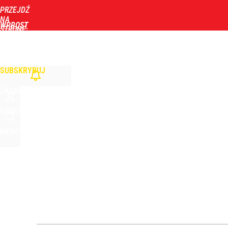
PRZEJDŹ
Udostępnij
0
Skomentuj
NA
WPROST
STRONĘ
GŁÓWNĄ
WIADOMOŚCI
POLITYKA
BIZNES
DOM
ZDROWIE
ROZRYWKA
TYGOD
Nagły zwrot ws. Ukrainy. Sytuacja zrobiła się dra
SUBSKRYBUJ
2
ZALOGUJ
Zełenski mógłby stracić władzę? Najnowszy sonda
SZUKAJ
MENU
1
Dron nad lotniskiem to nie incydent. Wojna hybr
dodaj