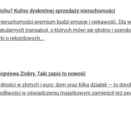
ichu? Kulisy dyskretnej sprzedaży nieruchomości
nieruchomości premium budzi emocje i ciekawość. Dla wi
akularnych transakcji, o których mówi się głośno i szero
ki o rekordowych...
niewa Ziobry. Taki zapis to nowość
ności w złotych i euro, dom oraz kilka działek — to doro
edliwości w oświadczeniu majątkowym zamieścił też pe