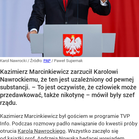
Karol Nawrocki
/ Źródło:
PAP
/
Paweł Supernak
Kazimierz Marcinkiewicz zarzucił Karolowi
Nawrockiemu, że ten jest uzależniony od pewnej
substancji. – To jest oczywiste, że człowiek może
przedawkować, także nikotynę – mówił były szef
rządu.
Kazimierz Marcinkiewicz był gościem w programie TVP
Info. Podczas rozmowy padło nawiązanie do kwestii próby
otrucia
Karola Nawrockiego
. Wszystko zaczęło się
od książki prof. Andrzeja Nowaka będącej wywiadem