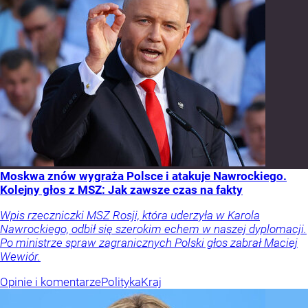
Moskwa znów wygraża Polsce i atakuje Nawrockiego.
Kolejny głos z MSZ: Jak zawsze czas na fakty
Wpis rzeczniczki MSZ Rosji, która uderzyła w Karola
Nawrockiego, odbił się szerokim echem w naszej dyplomacji.
Po ministrze spraw zagranicznych Polski głos zabrał Maciej
Wewiór.
Opinie i komentarze
Polityka
Kraj