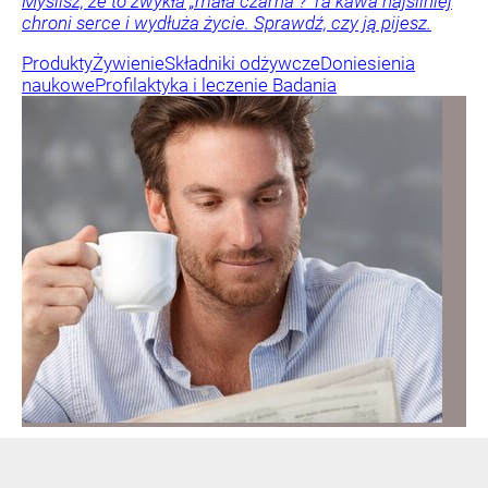
Myślisz, że to zwykła „mała czarna”? Ta kawa najsilniej
chroni serce i wydłuża życie. Sprawdź, czy ją pijesz.
Produkty
Żywienie
Składniki odżywcze
Doniesienia
naukowe
Profilaktyka i leczenie
Badania