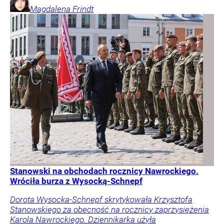
Magdalena
Frindt
Stanowski na obchodach rocznicy Nawrockiego.
Wróciła burza z Wysocką-Schnepf
Dorota Wysocka-Schnepf skrytykowała Krzysztofa
Stanowskiego za obecność na rocznicy zaprzysiężenia
Karola Nawrockiego. Dziennikarka użyła