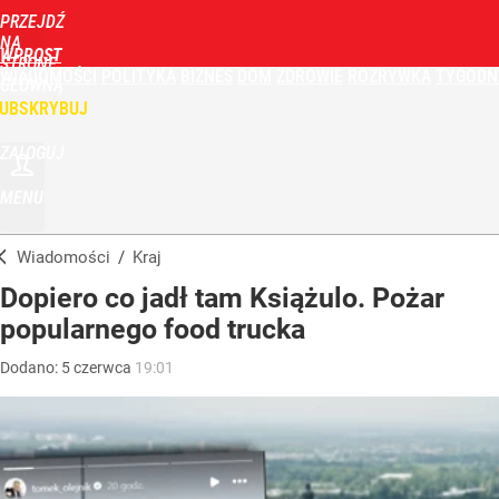
PRZEJDŹ
NA
WPROST
STRONĘ
WIADOMOŚCI
POLITYKA
BIZNES
DOM
ZDROWIE
ROZRYWKA
TYGODN
GŁÓWNĄ
UBSKRYBUJ
ZALOGUJ
MENU
Wiadomości
/
Kraj
Dopiero co jadł tam Książulo. Pożar
popularnego food trucka
Dodano:
5
czerwca
19:01