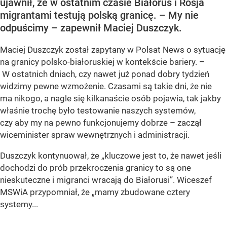
ujawnił, że w ostatnim czasie Białoruś i Rosja
migrantami testują polską granicę. – My nie
odpuścimy – zapewnił Maciej Duszczyk.
Maciej Duszczyk został zapytany w Polsat News o sytuację
na granicy polsko-białoruskiej w kontekście bariery. –
W ostatnich dniach, czy nawet już ponad dobry tydzień
widzimy pewne wzmożenie. Czasami są takie dni, że nie
ma nikogo, a nagle się kilkanaście osób pojawia, tak jakby
właśnie trochę było testowanie naszych systemów,
czy aby my na pewno funkcjonujemy dobrze – zaczął
wiceminister spraw wewnętrznych i administracji.
Duszczyk kontynuował, że „kluczowe jest to, że nawet jeśli
dochodzi do prób przekroczenia granicy to są one
nieskuteczne i migranci wracają do Białorusi”. Wiceszef
MSWiA przypomniał, że „mamy zbudowane cztery
systemy...