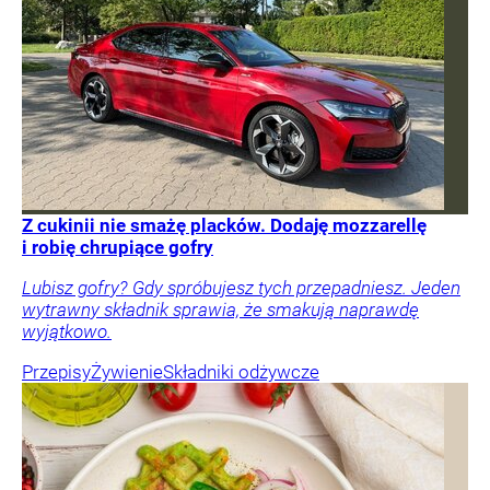
Z cukinii nie smażę placków. Dodaję mozzarellę
i robię chrupiące gofry
Lubisz gofry? Gdy spróbujesz tych przepadniesz. Jeden
wytrawny składnik sprawia, że smakują naprawdę
wyjątkowo.
Przepisy
Żywienie
Składniki odżywcze