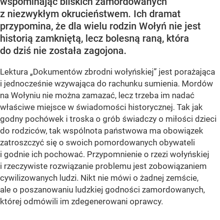
wspominając bliskich zamordowanych
z niezwykłym okrucieństwem. Ich dramat
przypomina, że dla wielu rodzin Wołyń nie jest
historią zamkniętą, lecz bolesną raną, która
do dziś nie została zagojona.
Lektura „Dokumentów zbrodni wołyńskiej” jest porażająca
i jednocześnie wzywająca do rachunku sumienia. Mordów
na Wołyniu nie można zamazać, lecz trzeba im nadać
właściwe miejsce w świadomości historycznej. Tak jak
godny pochówek i troska o grób świadczy o miłości dzieci
do rodziców, tak wspólnota państwowa ma obowiązek
zatroszczyć się o swoich pomordowanych obywateli
i godnie ich pochować. Przypomnienie o rzezi wołyńskiej
i rzeczywiste rozwiązanie problemu jest zobowiązaniem
cywilizowanych ludzi. Nikt nie mówi o żadnej zemście,
ale o poszanowaniu ludzkiej godności zamordowanych,
której odmówili im zdegenerowani oprawcy.