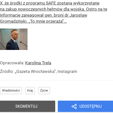
X, że środki z programu SAFE zostaną wykorzystane
na zakup nowoczesnych hełmów dla wojska. Ostro na tę
informację zareagował gen. broni dr Jarosław
Gromadziński. „To mnie przeraża”...
Opracowała:
Karolina Trela
Źródło:
„Gazeta Wrocławska”, Instagram
Wiadomości
Kraj
Życie
SKOMENTUJ
UDOSTĘPNIJ