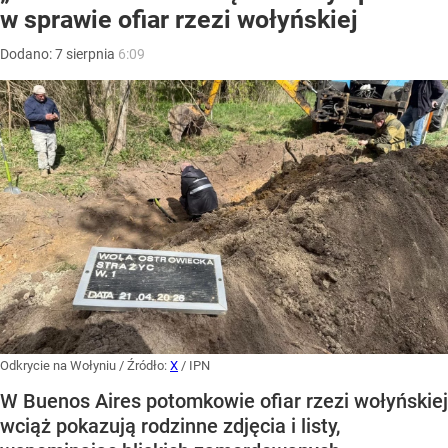
w sprawie ofiar rzezi wołyńskiej
Dodano:
7
sierpnia
6:09
Odkrycie na Wołyniu
/ Źródło:
X
/
IPN
W Buenos Aires potomkowie ofiar rzezi wołyńskiej
wciąż pokazują rodzinne zdjęcia i listy,