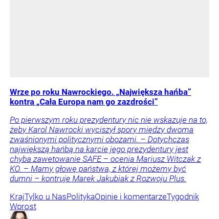
Wrze po roku Nawrockiego. „Największa hańba”
kontra „Cała Europa nam go zazdrości”
Po pierwszym roku prezydentury nic nie wskazuje na to,
żeby Karol Nawrocki wyciszył spory między dwoma
zwaśnionymi politycznymi obozami. – Dotychczas
największą hańbą na karcie jego prezydentury jest
chyba zawetowanie SAFE – ocenia Mariusz Witczak z
KO. – Mamy głowę państwa, z której możemy być
dumni – kontruje Marek Jakubiak z Rozwoju Plus.
Kraj
Tylko u Nas
Polityka
Opinie i komentarze
Tygodnik
Wprost