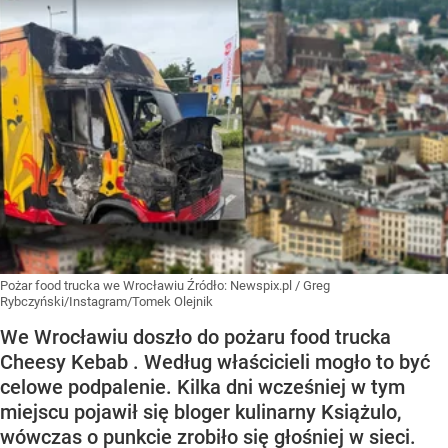
Pożar food trucka we Wrocławiu
Źródło:
Newspix.pl
/
Greg
Rybczyński/Instagram/Tomek Olejnik
We Wrocławiu doszło do pożaru food trucka
Cheesy Kebab . Według właścicieli mogło to być
celowe podpalenie. Kilka dni wcześniej w tym
miejscu pojawił się bloger kulinarny Książulo,
wówczas o punkcie zrobiło się głośniej w sieci.