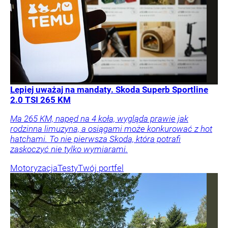
Lepiej uważaj na mandaty. Skoda Superb Sportline
2.0 TSI 265 KM
Ma 265 KM, napęd na 4 koła, wygląda prawie jak
rodzinna limuzyna, a osiągami może konkurować z hot
hatchami. To nie pierwsza Skoda, która potrafi
zaskoczyć nie tylko wymiarami.
Motoryzacja
Testy
Twój portfel