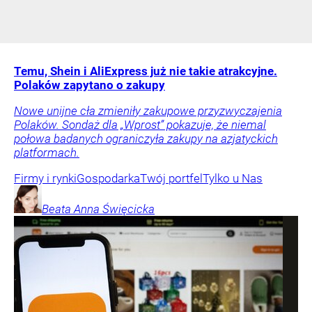
Temu, Shein i AliExpress już nie takie atrakcyjne.
Polaków zapytano o zakupy
Nowe unijne cła zmieniły zakupowe przyzwyczajenia
Polaków. Sondaż dla „Wprost” pokazuje, że niemal
połowa badanych ograniczyła zakupy na azjatyckich
platformach.
Firmy i rynki
Gospodarka
Twój portfel
Tylko u Nas
Beata Anna
Święcicka