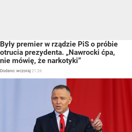
Były premier w rządzie PiS o próbie
otrucia prezydenta. „Nawrocki ćpa,
nie mówię, że narkotyki”
Dodano:
wczoraj
21:26