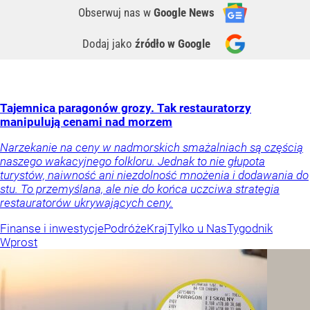
Obserwuj nas
w
Google News
Dodaj jako
źródło w Google
Tajemnica paragonów grozy. Tak restauratorzy
manipulują cenami nad morzem
Narzekanie na ceny w nadmorskich smażalniach są częścią
naszego wakacyjnego folkloru. Jednak to nie głupota
turystów, naiwność ani niezdolność mnożenia i dodawania do
stu. To przemyślana, ale nie do końca uczciwa strategia
restauratorów ukrywających ceny.
Finanse i inwestycje
Podróże
Kraj
Tylko u Nas
Tygodnik
Wprost