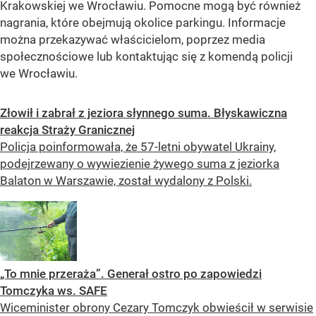
Krakowskiej we Wrocławiu. Pomocne mogą być również
nagrania, które obejmują okolice parkingu. Informacje
można przekazywać właścicielom, poprzez media
społecznościowe lub kontaktując się z komendą policji
we Wrocławiu.
Złowił i zabrał z jeziora słynnego suma. Błyskawiczna
reakcja Straży Granicznej
Policja poinformowała, że 57-letni obywatel Ukrainy,
podejrzewany o wywiezienie żywego suma z jeziorka
Balaton w Warszawie, został wydalony z Polski.
„To mnie przeraża”. Generał ostro po zapowiedzi
Tomczyka ws. SAFE
Wiceminister obrony Cezary Tomczyk obwieścił w serwisie