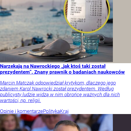
Narzekają na Nawrockiego „jak ktoś taki został
prezydentem”. Znany prawnik o badaniach naukowców
Marcin Matczak odpowiedział krytykom, dlaczego jego
zdaniem Karol Nawrocki został prezydentem. Według
publicysty ludzie widzą w nim obrońcę ważnych dla nich
wartości, np. religii.
Opinie i komentarze
Polityka
Kraj