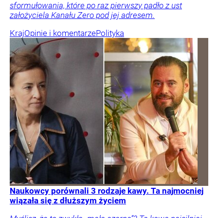
sformułowania, które po raz pierwszy padło z ust
założyciela Kanału Zero pod jej adresem.
Kraj
Opinie i komentarze
Polityka
Naukowcy porównali 3 rodzaje kawy. Ta najmocniej
wiązała się z dłuższym życiem