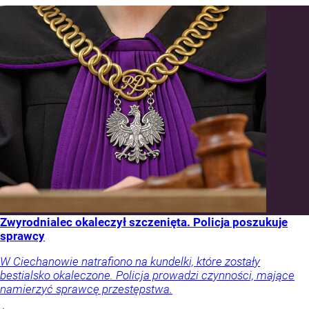
Zwyrodnialec okaleczył szczenięta. Policja poszukuje
sprawcy
W Ciechanowie natrafiono na kundelki, które zostały
bestialsko okaleczone. Policja prowadzi czynności, mające
namierzyć sprawcę przestępstwa.