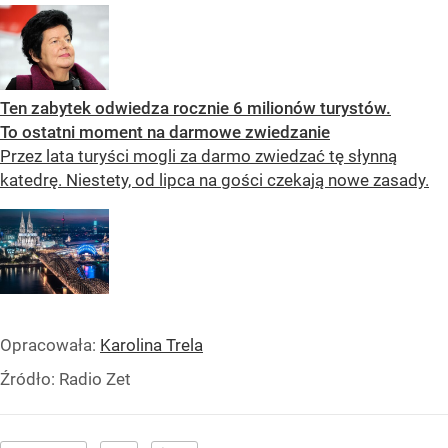
Ten zabytek odwiedza rocznie 6 milionów turystów.
To ostatni moment na darmowe zwiedzanie
Przez lata turyści mogli za darmo zwiedzać tę słynną
katedrę. Niestety, od lipca na gości czekają nowe zasady.
Opracowała:
Karolina Trela
Źródło:
Radio Zet