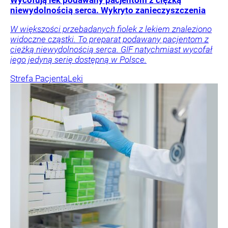
Wycofują lek podawany pacjentom z ciężką
niewydolnością serca. Wykryto zanieczyszczenia
W większości przebadanych fiolek z lekiem znaleziono
widoczne cząstki. To preparat podawany pacjentom z
ciężką niewydolnością serca. GIF natychmiast wycofał
jego jedyną serię dostępną w Polsce.
Strefa Pacjenta
Leki