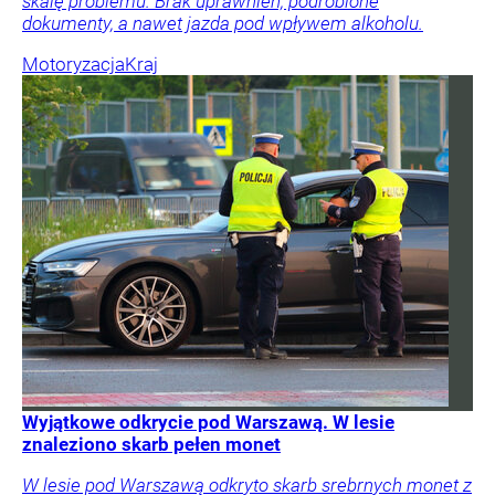
skalę problemu. Brak uprawnień, podrobione
dokumenty, a nawet jazda pod wpływem alkoholu.
Motoryzacja
Kraj
Wyjątkowe odkrycie pod Warszawą. W lesie
znaleziono skarb pełen monet
W lesie pod Warszawą odkryto skarb srebrnych monet z