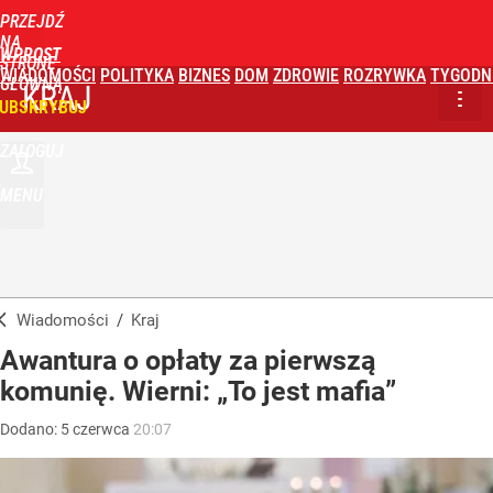
PRZEJDŹ
NA
WPROST
STRONĘ
WIADOMOŚCI
POLITYKA
BIZNES
DOM
ZDROWIE
ROZRYWKA
TYGODN
GŁÓWNĄ
KRAJ
UBSKRYBUJ
ZALOGUJ
MENU
Wiadomości
/
Kraj
Awantura o opłaty za pierwszą
komunię. Wierni: „To jest mafia”
Dodano:
5
czerwca
20:07