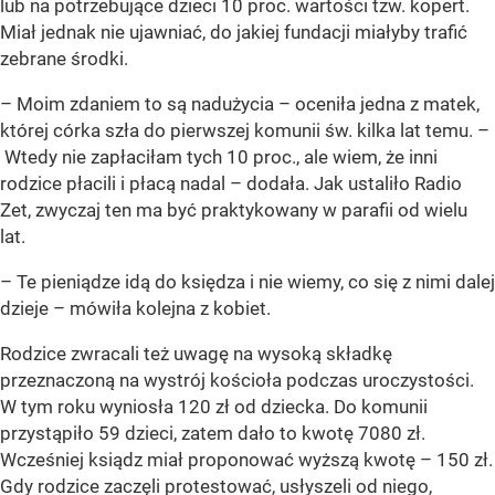
lub na potrzebujące dzieci 10 proc. wartości tzw. kopert.
Miał jednak nie ujawniać, do jakiej fundacji miałyby trafić
zebrane środki.
– Moim zdaniem to są nadużycia – oceniła jedna z matek,
której córka szła do pierwszej komunii św. kilka lat temu. –
Wtedy nie zapłaciłam tych 10 proc., ale wiem, że inni
rodzice płacili i płacą nadal – dodała. Jak ustaliło Radio
Zet, zwyczaj ten ma być praktykowany w parafii od wielu
lat.
– Te pieniądze idą do księdza i nie wiemy, co się z nimi dalej
dzieje – mówiła kolejna z kobiet.
Rodzice zwracali też uwagę na wysoką składkę
przeznaczoną na wystrój kościoła podczas uroczystości.
W tym roku wyniosła 120 zł od dziecka. Do komunii
przystąpiło 59 dzieci, zatem dało to kwotę 7080 zł.
Wcześniej ksiądz miał proponować wyższą kwotę
–
150 zł.
Gdy rodzice zaczęli protestować, usłyszeli od niego,