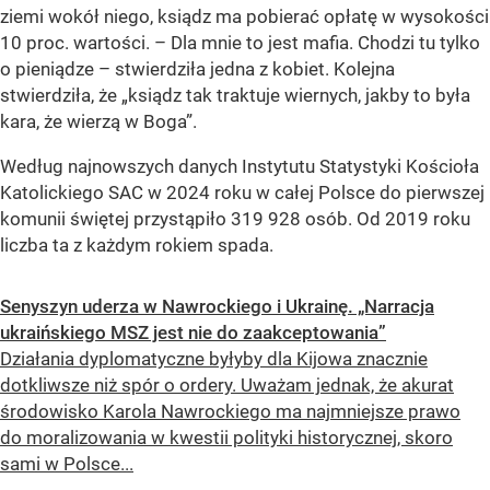
ziemi wokół niego, ksiądz ma pobierać opłatę w wysokości
10 proc. wartości. – Dla mnie to jest mafia. Chodzi tu tylko
o pieniądze – stwierdziła jedna z kobiet. Kolejna
stwierdziła, że
„ksiądz tak traktuje wiernych, jakby to była
kara, że wierzą w Boga”
.
Według najnowszych danych Instytutu Statystyki Kościoła
Katolickiego SAC w 2024 roku w całej Polsce do pierwszej
komunii świętej przystąpiło 319 928 osób. Od 2019 roku
liczba ta z każdym rokiem spada.
Senyszyn uderza w Nawrockiego i Ukrainę. „Narracja
ukraińskiego MSZ jest nie do zaakceptowania”
Działania dyplomatyczne byłyby dla Kijowa znacznie
dotkliwsze niż spór o ordery. Uważam jednak, że akurat
środowisko Karola Nawrockiego ma najmniejsze prawo
do moralizowania w kwestii polityki historycznej, skoro
sami w Polsce...