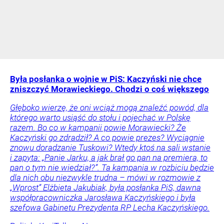
Była posłanka o wojnie w PiS: Kaczyński nie chce
zniszczyć Morawieckiego. Chodzi o coś większego
Głęboko wierzę, że oni wciąż mogą znaleźć powód, dla
którego warto usiąść do stołu i pojechać w Polskę
razem. Bo co w kampanii powie Morawiecki? Że
Kaczyński go zdradził? A co powie prezes? Wyciągnie
znowu doradzanie Tuskowi? Wtedy ktoś na sali wstanie
i zapyta: „Panie Jarku, a jak brał go pan na premiera, to
pan o tym nie wiedział?”. Ta kampania w rozbiciu będzie
dla nich obu niezwykle trudna – mówi w rozmowie z
„Wprost” Elżbieta Jakubiak, była posłanka PiS, dawna
współpracowniczka Jarosława Kaczyńskiego i była
szefowa Gabinetu Prezydenta RP Lecha Kaczyńskiego.