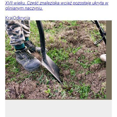
XVII wieku. Część znaleziska wciąż pozostaje ukryta w
glinianym naczyniu.
Kraj
Odkrycia