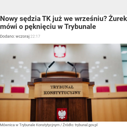
Nowy sędzia TK już we wrześniu? Żurek
mówi o pęknięciu w Trybunale
Dodano:
wczoraj
22:17
Mównica w Trybunale Konstytycjnym
/ Źródło:
trybunal.gov.pl