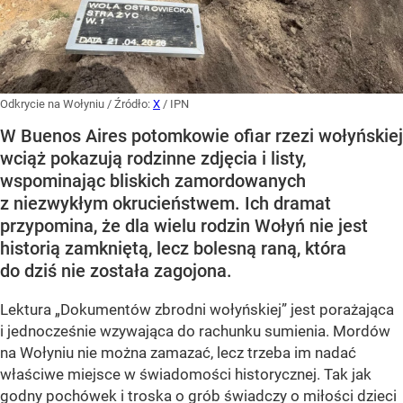
Odkrycie na Wołyniu
/ Źródło:
X
/
IPN
W Buenos Aires potomkowie ofiar rzezi wołyńskiej
wciąż pokazują rodzinne zdjęcia i listy,
wspominając bliskich zamordowanych
z niezwykłym okrucieństwem. Ich dramat
przypomina, że dla wielu rodzin Wołyń nie jest
historią zamkniętą, lecz bolesną raną, która
do dziś nie została zagojona.
Lektura „Dokumentów zbrodni wołyńskiej” jest porażająca
i jednocześnie wzywająca do rachunku sumienia. Mordów
na Wołyniu nie można zamazać, lecz trzeba im nadać
właściwe miejsce w świadomości historycznej. Tak jak
godny pochówek i troska o grób świadczy o miłości dzieci