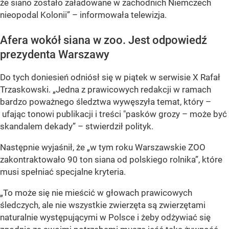
że siano zostało załadowane w zachodnich Niemczech
nieopodal Kolonii” –
informowała telewizja.
Afera wokół siana w zoo. Jest odpowiedź
prezydenta Warszawy
Do tych doniesień odniósł się w piątek w serwisie X Rafał
Trzaskowski.
„
Jedna z prawicowych redakcji w ramach
bardzo poważnego śledztwa wywęszyła temat, który –
ufając tonowi publikacji i treści "pasków grozy
– może być
skandalem dekady”
– stwierdził polityk.
Następnie wyjaśnił, że
„w tym roku Warszawskie ZOO
zakontraktowało 90 ton siana od polskiego rolnika”
, które
musi spełniać specjalne kryteria.
„To może się nie mieścić w głowach prawicowych
śledczych, ale nie wszystkie zwierzęta są zwierzętami
naturalnie występującymi w Polsce i żeby odżywiać się