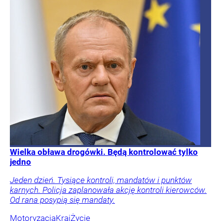
Wielka obława drogówki. Będą kontrolować tylko
jedno
Jeden dzień. Tysiące kontroli, mandatów i punktów
karnych. Policja zaplanowała akcję kontroli kierowców.
Od rana posypią się mandaty.
Motoryzacja
Kraj
Życie