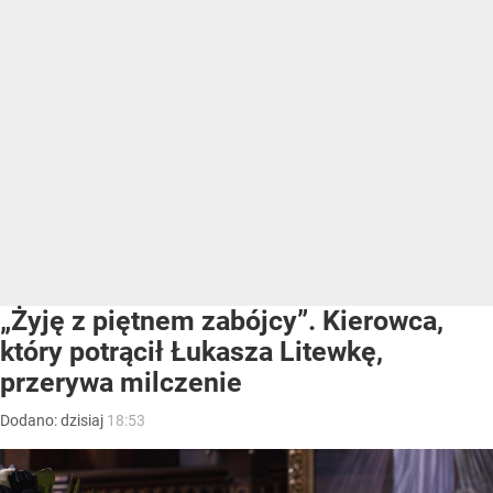
„Żyję z piętnem zabójcy”. Kierowca,
który potrącił Łukasza Litewkę,
przerywa milczenie
Dodano:
dzisiaj
18:53