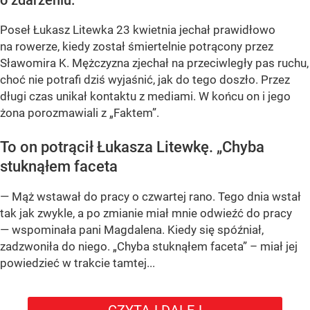
o zdarzeniu.
Poseł Łukasz Litewka 23 kwietnia jechał prawidłowo
na rowerze, kiedy został śmiertelnie potrącony przez
Sławomira K. Mężczyzna zjechał na przeciwległy pas ruchu,
choć nie potrafi dziś wyjaśnić, jak do tego doszło. Przez
długi czas unikał kontaktu z mediami. W końcu on i jego
żona porozmawiali z „Faktem”.
To on potrącił Łukasza Litewkę. „Chyba
stuknąłem faceta
— Mąż wstawał do pracy o czwartej rano. Tego dnia wstał
tak jak zwykle, a po zmianie miał mnie odwieźć do pracy
— wspominała pani Magdalena. Kiedy się spóźniał,
zadzwoniła do niego. „Chyba stuknąłem faceta” – miał jej
powiedzieć w trakcie tamtej...