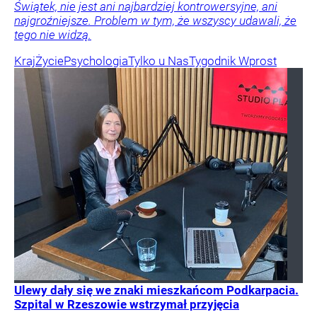
Świątek, nie jest ani najbardziej kontrowersyjne, ani
najgroźniejsze. Problem w tym, że wszyscy udawali, że
tego nie widzą.
Kraj
Życie
Psychologia
Tylko u Nas
Tygodnik Wprost
Ulewy dały się we znaki mieszkańcom Podkarpacia.
Szpital w Rzeszowie wstrzymał przyjęcia