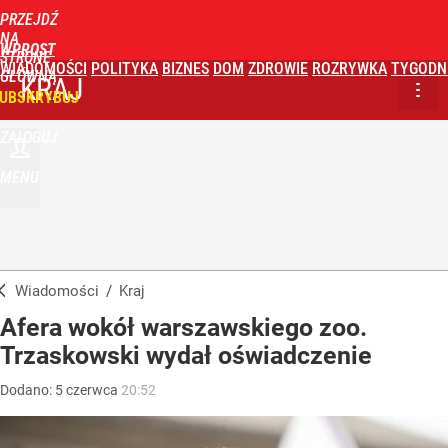
PRZEJDŹ
NA
WPROST
STRONĘ
WIADOMOŚCI
POLITYKA
BIZNES
DOM
ZDROWIE
ROZRYWKA
TYGODN
GŁÓWNĄ
KRAJ
UBSKRYBUJ
ZALOGUJ
MENU
Wiadomości
/
Kraj
Afera wokół warszawskiego zoo.
Trzaskowski wydał oświadczenie
Dodano:
5
czerwca
20:52