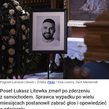
Pogrzeb Łukasza Litewki
/ Źródło:
Flickr
/
Klub Lewicy, Zack Masternak
Poseł Łukasz Litewka zmarł po zderzeniu
z samochodem. Sprawca wypadku po wielu
miesiącach postanowił zabrać głos i opowiedzieć