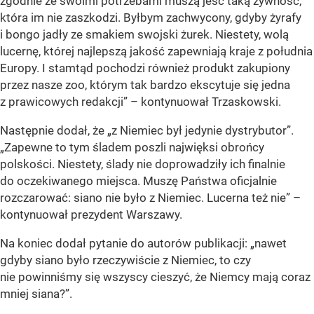
zgodnie ze swoimi potrzebami muszą jeść taką żywność,
która im nie zaszkodzi. Byłbym zachwycony, gdyby żyrafy
i bongo jadły ze smakiem swojski żurek. Niestety, wolą
lucernę, której najlepszą jakość zapewniają kraje z południa
Europy. I stamtąd pochodzi również produkt zakupiony
przez nasze zoo, którym tak bardzo ekscytuje się jedna
z prawicowych redakcji” –
kontynuował Trzaskowski.
Następnie dodał, że
„z Niemiec był jedynie dystrybutor”.
„Zapewne to tym śladem poszli najwięksi obrońcy
polskości. Niestety, ślady nie doprowadziły ich finalnie
do oczekiwanego miejsca. Muszę Państwa oficjalnie
rozczarować: siano nie było z Niemiec. Lucerna też nie” –
kontynuował prezydent Warszawy.
Na koniec dodał pytanie do autorów publikacji:
„nawet
gdyby siano było rzeczywiście z Niemiec, to czy
nie powinniśmy się wszyscy cieszyć, że Niemcy mają coraz
mniej siana?”
.