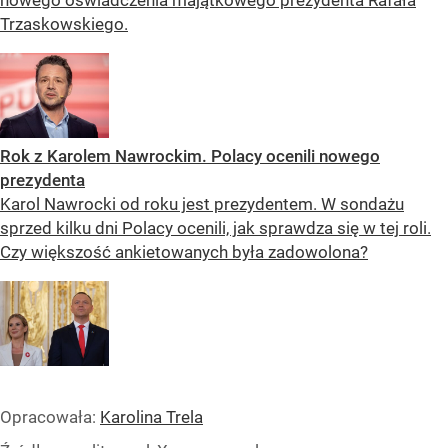
Trzaskowskiego.
Rok z Karolem Nawrockim. Polacy ocenili nowego
prezydenta
Karol Nawrocki od roku jest prezydentem. W sondażu
sprzed kilku dni Polacy ocenili, jak sprawdza się w tej roli.
Czy większość ankietowanych była zadowolona?
Opracowała:
Karolina Trela