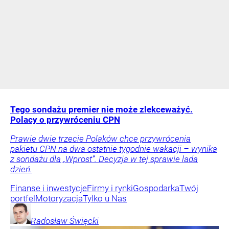
Tego sondażu premier nie może zlekceważyć.
Polacy o przywróceniu CPN
Prawie dwie trzecie Polaków chce przywrócenia
pakietu CPN na dwa ostatnie tygodnie wakacji – wynika
z sondażu dla „Wprost”. Decyzja w tej sprawie lada
dzień.
Finanse i inwestycje
Firmy i rynki
Gospodarka
Twój
portfel
Motoryzacja
Tylko u Nas
Radosław
Święcki