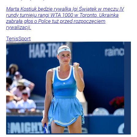
Marta Kostiuk będzie rywalką Igi Świątek w meczu IV
rundy turnieju rangi WTA 1000 w Toronto. Ukrainka
zabrała głos o Polce tuż przed rozpoczęciem
rywalizacji.
Tenis
Sport