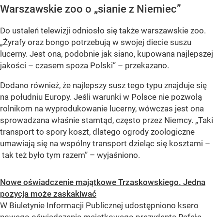
Warszawskie zoo o
„sianie z Niemiec”
Do ustaleń telewizji odniosło się także warszawskie zoo.
„Żyrafy oraz bongo potrzebują w swojej diecie suszu
lucerny. Jest ona, podobnie jak siano, kupowana najlepszej
jakości – czasem spoza Polski”
– przekazano.
Dodano również, że najlepszy susz tego typu znajduje się
na południu Europy. Jeśli warunki w Polsce nie pozwolą
rolnikom na wyprodukowanie lucerny, wówczas jest ona
sprowadzana właśnie stamtąd, często przez Niemcy.
„Taki
transport to spory koszt, dlatego ogrody zoologiczne
umawiają się na wspólny transport dzieląc się kosztami –
tak też było tym razem”
– wyjaśniono.
Nowe oświadczenie majątkowe Trzaskowskiego. Jedna
pozycja może zaskakiwać
W Biuletynie Informacji Publicznej udostępniono ksero
nowego oświadczenia majątkowego prezydenta Rafała