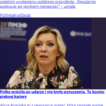
ostatnim wystąpieniu polskiego prezydenta. „Regularnie
posługuje się językiem nienawiści” – uznała.
Polityka
Kraj
Świat
Polka wróciła po udarze i nie kryła wzruszenia. To koniec
pięknej kariery
Alicja Rosolska to z pewnością postać, która zapisała ważne