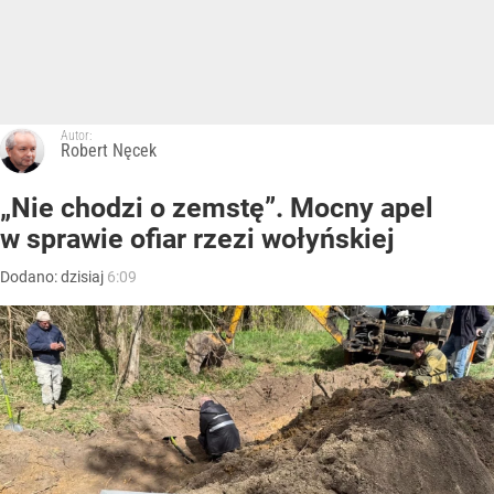
Autor:
Robert Nęcek
„Nie chodzi o zemstę”. Mocny apel
w sprawie ofiar rzezi wołyńskiej
Dodano:
dzisiaj
6:09