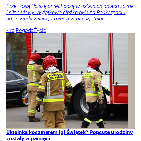
Przez całą Polskę przechodzą w ostatnich dniach liczne
i silne ulewy. Wyjątkowo ciężko było na Podkarpaciu,
gdzie woda zalała pomieszczenia szpitalne.
Kraj
Pogoda
Życie
Ukrainka koszmarem Igi Świątek? Popsute urodziny
zostały w pamięci