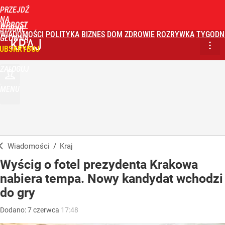
PRZEJDŹ
NA
WPROST
STRONĘ
WIADOMOŚCI
POLITYKA
BIZNES
DOM
ZDROWIE
ROZRYWKA
TYGODN
GŁÓWNĄ
KRAJ
UBSKRYBUJ
ZALOGUJ
MENU
Wiadomości
/
Kraj
Wyścig o fotel prezydenta Krakowa
nabiera tempa. Nowy kandydat wchodzi
do gry
Dodano:
7
czerwca
17:48