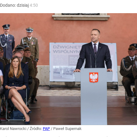
Dodano:
dzisiaj
4:50
Karol Nawrocki
/ Źródło:
PAP
/
Paweł Supernak