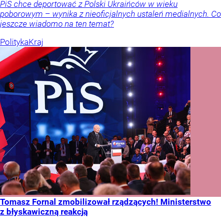
PiS chce deportować z Polski Ukraińców w wieku
poborowym – wynika z nieoficjalnych ustaleń medialnych. Co
jeszcze wiadomo na ten temat?
Polityka
Kraj
Tomasz Fornal zmobilizował rządzących! Ministerstwo
z błyskawiczną reakcją