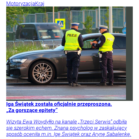
Motoryzacja
Kraj
Iga Świątek została oficjalnie przeproszona.
„Za gorszące epitety”
Wizyta Ewa Woydyłło na kanale „Trzeci Serwis” odbiła
się szerokim echem. Znana psycholog w zaskakujący
sposób oceniła m.in. Igę Świątek oraz Arynę Sabalenkę.