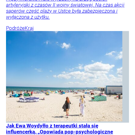
artyleryjski z czasów II wojny światowej. Na czas akcji
saperów część plaży w Ustce była zabezpieczona i
wyłączona z użytku.
Podróże
Kraj
Jak Ewa Woydyłło z terapeutki stała się
influencerką. „Opowiada pop-psychologiczne