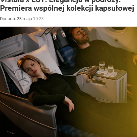
Premiera wspólnej kolekcji kapsułowej
Dodano:
28
maja
10:28