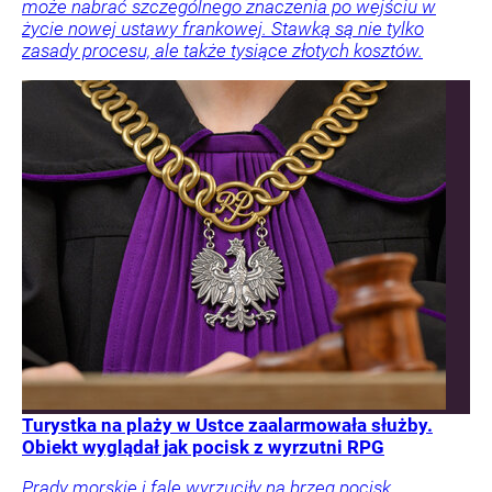
może nabrać szczególnego znaczenia po wejściu w
życie nowej ustawy frankowej. Stawką są nie tylko
zasady procesu, ale także tysiące złotych kosztów.
Turystka na plaży w Ustce zaalarmowała służby.
Obiekt wyglądał jak pocisk z wyrzutni RPG
Prądy morskie i fale wyrzuciły na brzeg pocisk