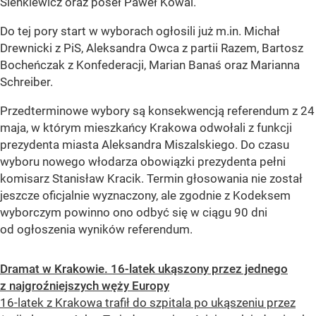
Sienkiewicz oraz poseł Paweł Kowal.
Do tej pory start w wyborach ogłosili już m.in. Michał
Drewnicki z PiS, Aleksandra Owca z partii Razem, Bartosz
Bocheńczak z Konfederacji, Marian Banaś oraz Marianna
Schreiber.
Przedterminowe wybory są konsekwencją referendum z 24
maja, w którym mieszkańcy Krakowa odwołali z funkcji
prezydenta miasta Aleksandra Miszalskiego. Do czasu
wyboru nowego włodarza obowiązki prezydenta pełni
komisarz Stanisław Kracik. Termin głosowania nie został
jeszcze oficjalnie wyznaczony, ale zgodnie z Kodeksem
wyborczym powinno ono odbyć się w ciągu 90 dni
od ogłoszenia wyników referendum.
Dramat w Krakowie. 16-latek ukąszony przez jednego
z najgroźniejszych węży Europy
16-latek z Krakowa trafił do szpitala po ukąszeniu przez