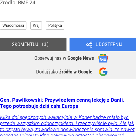
Źródło:
RMF 24
Wiadomości
Kraj
Polityka
SKOMENTUJ
UDOSTĘPNIJ
3
Obserwuj nas
w
Google News
Dodaj jako
źródło w Google
Gen. Pawlikowski: Przywiozłem cenną lekcję z Danii.
Tego potrzebuje dziś cała Europa
Kilka dni spędzonych wakacyjnie w Kopenhadze miało być
przede wszystkim odpoczynkiem. I rzeczywiście było. Ale jak
to często bywa, zawodowe doświadczenie sprawia, że nawet
podczas urlopu trudno całkowicie przestać obserwować