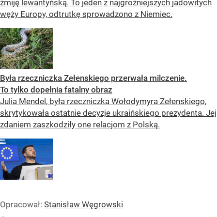
żmiję lewantyńską. To jeden z najgroźniejszych jadowitych
węży Europy, odtrutkę sprowadzono z Niemiec.
Była rzeczniczka Zełenskiego przerwała milczenie.
To tylko dopełnia fatalny obraz
Julia Mendel, była rzeczniczka Wołodymyra Zełenskiego,
skrytykowała ostatnie decyzje ukraińskiego prezydenta. Jej
zdaniem zaszkodziły one relacjom z Polską.
Opracował:
Stanisław Węgrowski