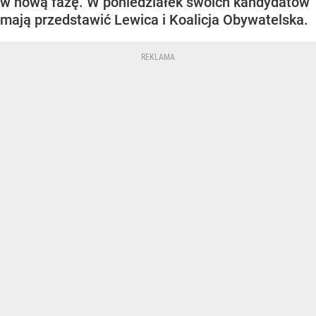
w nową fazę. W poniedziałek swoich kandydatów
mają przedstawić Lewica i Koalicja Obywatelska.