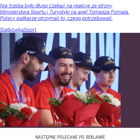
Nie trzeba było długo czekać na reakcję ze strony
Ministerstwa Sportu i Turystyki na apel Tomasza Fornala.
Polscy siatkarze otrzymali to, czego potrzebowali.
Siatkówka
Sport