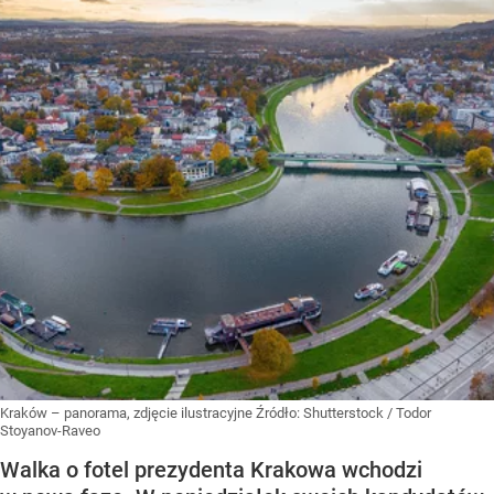
Kraków – panorama, zdjęcie ilustracyjne
Źródło:
Shutterstock
/
Todor
Stoyanov-Raveo
Walka o fotel prezydenta Krakowa wchodzi