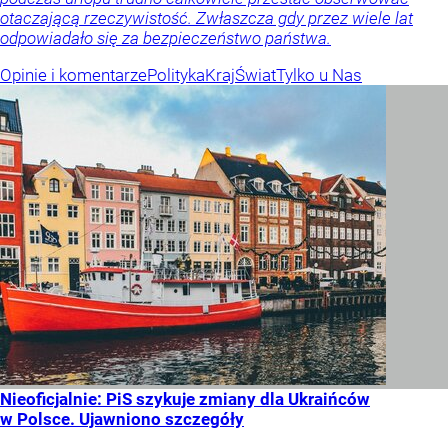
otaczającą rzeczywistość. Zwłaszcza gdy przez wiele lat
odpowiadało się za bezpieczeństwo państwa.
Opinie i komentarze
Polityka
Kraj
Świat
Tylko u Nas
Nieoficjalnie: PiS szykuje zmiany dla Ukraińców
w Polsce. Ujawniono szczegóły