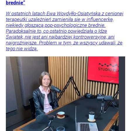
brednie”
W ostatnich latach Ewa Woydyłło-Osiatyńska z cenionej
terapeutki uzależnień zamieniła się w influencerkę,
niekiedy głoszącą pop-psychologiczne brednie.
Paradoksalnie to, co ostatnio powiedziała o Idze
Świątek, nie jest ani najbardziej kontrowersyjne, ani
najgroźniejsze. Problem w tym, że wszyscy udawali, że
tego nie widzą.