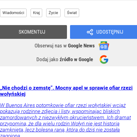
Wiadomości
Kraj
Życie
Świat
SKOMENTUJ
UDOSTĘPNIJ
Obserwuj nas
w
Google News
Dodaj jako
źródło w Google
„Nie chodzi o zemstę”. Mocny apel w sprawie ofiar rzezi
wołyńskiej
W Buenos Aires potomkowie ofiar rzezi wołyńskiej wciąż
pokazują rodzinne zdjęcia i listy, wspominając bliskich
zamordowanych z niezwykłym okrucieństwem. Ich dramat
przypomina, że dla wielu rodzin Wołyń nie jest historią
zamkniętą, lecz bolesną raną, która do dziś nie została
zagojona.