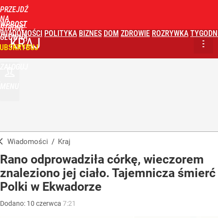
PRZEJDŹ
NA
WPROST
STRONĘ
WIADOMOŚCI
POLITYKA
BIZNES
DOM
ZDROWIE
ROZRYWKA
TYGODN
GŁÓWNĄ
KRAJ
UBSKRYBUJ
ZALOGUJ
MENU
Wiadomości
/
Kraj
Rano odprowadziła córkę, wieczorem
znaleziono jej ciało. Tajemnicza śmierć
Polki w Ekwadorze
Dodano:
10
czerwca
7:21