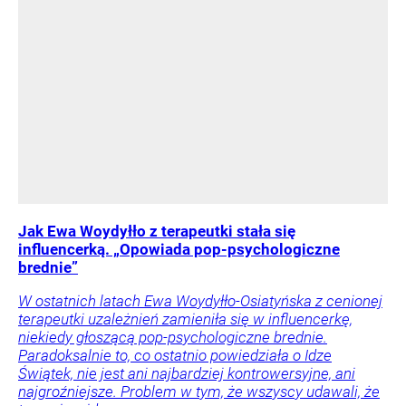
Jak Ewa Woydyłło z terapeutki stała się
influencerką. „Opowiada pop-psychologiczne
brednie”
W ostatnich latach Ewa Woydyłło-Osiatyńska z cenionej
terapeutki uzależnień zamieniła się w influencerkę,
niekiedy głoszącą pop-psychologiczne brednie.
Paradoksalnie to, co ostatnio powiedziała o Idze
Świątek, nie jest ani najbardziej kontrowersyjne, ani
najgroźniejsze. Problem w tym, że wszyscy udawali, że