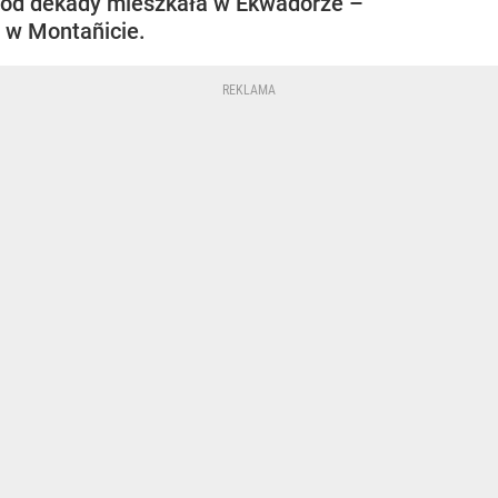
od dekady mieszkała w Ekwadorze –
w Montañicie.