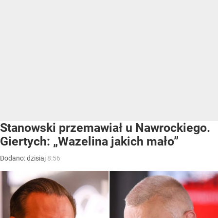
Stanowski przemawiał u Nawrockiego.
Giertych: „Wazelina jakich mało”
Dodano:
dzisiaj
8:56