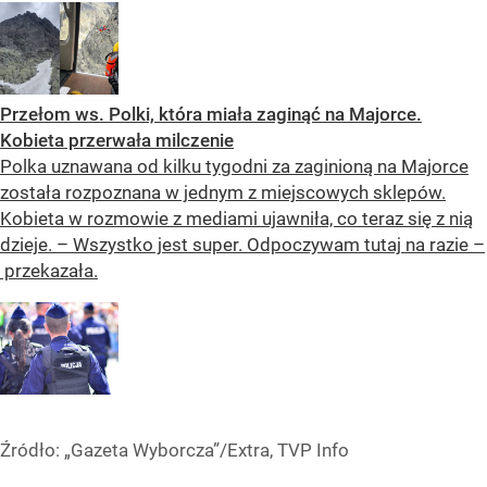
Przełom ws. Polki, która miała zaginąć na Majorce.
Kobieta przerwała milczenie
Polka uznawana od kilku tygodni za zaginioną na Majorce
została rozpoznana w jednym z miejscowych sklepów.
Kobieta w rozmowie z mediami ujawniła, co teraz się z nią
dzieje. – Wszystko jest super. Odpoczywam tutaj na razie –
przekazała.
Źródło:
„Gazeta Wyborcza”/Extra, TVP Info