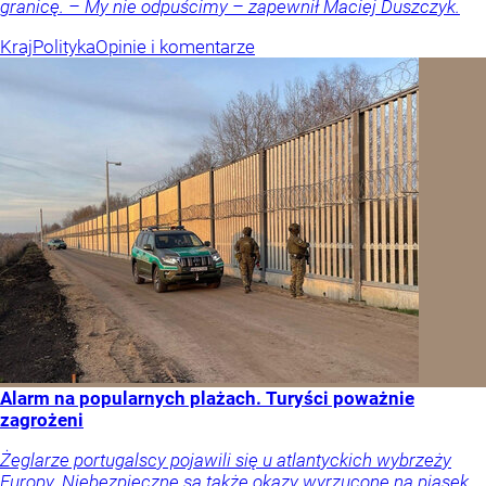
granicę. – My nie odpuścimy – zapewnił Maciej Duszczyk.
Kraj
Polityka
Opinie i komentarze
Alarm na popularnych plażach. Turyści poważnie
zagrożeni
Żeglarze portugalscy pojawili się u atlantyckich wybrzeży
Europy. Niebezpieczne są także okazy wyrzucone na piasek.