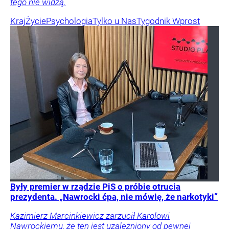
tego nie widzą.
Kraj
Życie
Psychologia
Tylko u Nas
Tygodnik Wprost
Były premier w rządzie PiS o próbie otrucia
prezydenta. „Nawrocki ćpa, nie mówię, że narkotyki”
Kazimierz Marcinkiewicz zarzucił Karolowi
Nawrockiemu, że ten jest uzależniony od pewnej