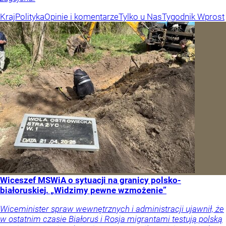
Kraj
Polityka
Opinie i komentarze
Tylko u Nas
Tygodnik Wprost
Wiceszef MSWiA o sytuacji na granicy polsko-
białoruskiej. „Widzimy pewne wzmożenie”
Wiceminister spraw wewnętrznych i administracji ujawnił, że
w ostatnim czasie Białoruś i Rosja migrantami testują polską