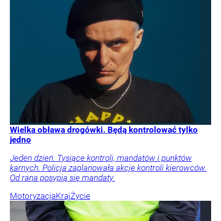
Wielka obława drogówki. Będą kontrolować tylko
jedno
Jeden dzień. Tysiące kontroli, mandatów i punktów
karnych. Policja zaplanowała akcję kontroli kierowców.
Od rana posypią się mandaty.
Motoryzacja
Kraj
Życie