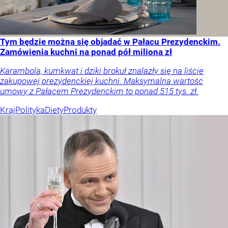
Tym będzie można się objadać w Pałacu Prezydenckim.
Zamówienia kuchni na ponad pół miliona zł
Karambola, kumkwat i dziki brokuł znalazły się na liście
zakupowej prezydenckiej kuchni. Maksymalna wartość
umowy z Pałacem Prezydenckim to ponad 515 tys. zł.
Kraj
Polityka
Diety
Produkty