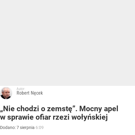
Autor:
Robert Nęcek
„Nie chodzi o zemstę”. Mocny apel
w sprawie ofiar rzezi wołyńskiej
Dodano:
7
sierpnia
6:09