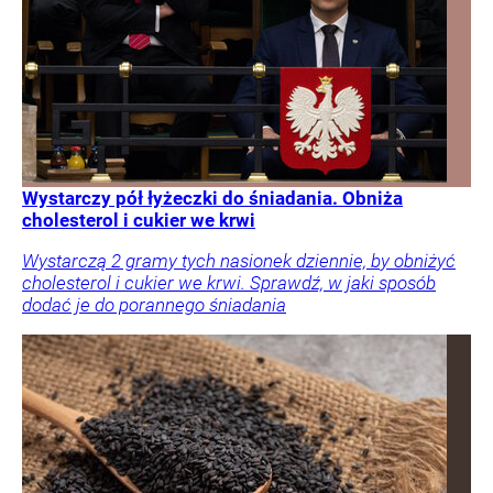
Wystarczy pół łyżeczki do śniadania. Obniża
cholesterol i cukier we krwi
Wystarczą 2 gramy tych nasionek dziennie, by obniżyć
cholesterol i cukier we krwi. Sprawdź, w jaki sposób
dodać je do porannego śniadania