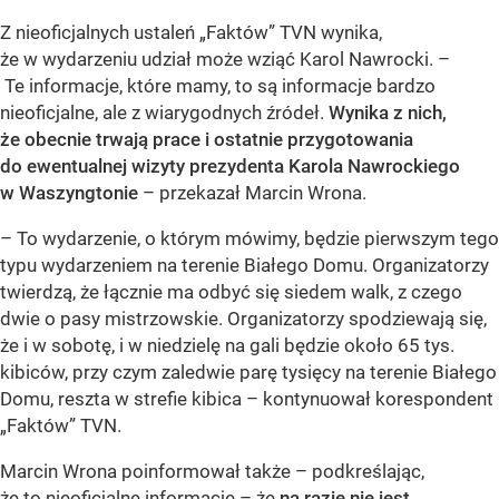
Z nieoficjalnych ustaleń „Faktów” TVN wynika,
że w wydarzeniu udział może wziąć Karol Nawrocki. –
Te informacje, które mamy, to są informacje bardzo
nieoficjalne, ale z wiarygodnych źródeł.
Wynika z nich,
że obecnie trwają prace i ostatnie przygotowania
do ewentualnej wizyty prezydenta Karola Nawrockiego
w Waszyngtonie
– przekazał Marcin Wrona.
– To wydarzenie, o którym mówimy, będzie pierwszym tego
typu wydarzeniem na terenie Białego Domu. Organizatorzy
twierdzą, że łącznie ma odbyć się siedem walk, z czego
dwie o pasy mistrzowskie. Organizatorzy spodziewają się,
że i w sobotę, i w niedzielę na gali będzie około 65 tys.
kibiców, przy czym zaledwie parę tysięcy na terenie Białego
Domu, reszta w strefie kibica – kontynuował korespondent
„Faktów” TVN.
Marcin Wrona poinformował także – podkreślając,
że to nieoficjalne informacje – że
na razie nie jest