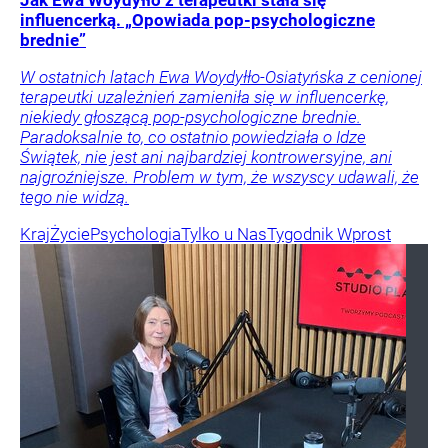
Jak Ewa Woydyłło z terapeutki stała się
influencerką. „Opowiada pop-psychologiczne
brednie”
W ostatnich latach Ewa Woydyłło-Osiatyńska z cenionej
terapeutki uzależnień zamieniła się w influencerkę,
niekiedy głoszącą pop-psychologiczne brednie.
Paradoksalnie to, co ostatnio powiedziała o Idze
Świątek, nie jest ani najbardziej kontrowersyjne, ani
najgroźniejsze. Problem w tym, że wszyscy udawali, że
tego nie widzą.
Kraj
Życie
Psychologia
Tylko u Nas
Tygodnik Wprost