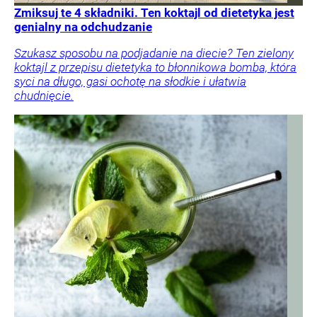
Zmiksuj te 4 składniki. Ten koktajl od dietetyka jest
genialny na odchudzanie
Szukasz sposobu na podjadanie na diecie? Ten zielony
koktajl z przepisu dietetyka to błonnikowa bomba, która
syci na długo, gasi ochotę na słodkie i ułatwia
chudnięcie.