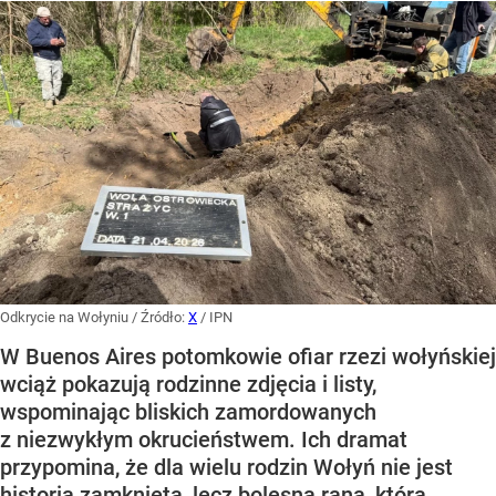
Odkrycie na Wołyniu
/ Źródło:
X
/
IPN
W Buenos Aires potomkowie ofiar rzezi wołyńskiej
wciąż pokazują rodzinne zdjęcia i listy,
wspominając bliskich zamordowanych
z niezwykłym okrucieństwem. Ich dramat
przypomina, że dla wielu rodzin Wołyń nie jest
historią zamkniętą, lecz bolesną raną, która