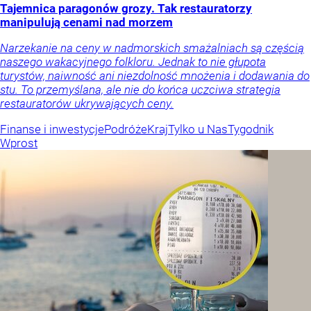
Tajemnica paragonów grozy. Tak restauratorzy
manipulują cenami nad morzem
Narzekanie na ceny w nadmorskich smażalniach są częścią
naszego wakacyjnego folkloru. Jednak to nie głupota
turystów, naiwność ani niezdolność mnożenia i dodawania do
stu. To przemyślana, ale nie do końca uczciwa strategia
restauratorów ukrywających ceny.
Finanse i inwestycje
Podróże
Kraj
Tylko u Nas
Tygodnik
Wprost