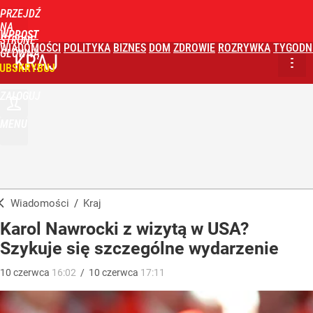
PRZEJDŹ
NA
WPROST
STRONĘ
WIADOMOŚCI
POLITYKA
BIZNES
DOM
ZDROWIE
ROZRYWKA
TYGODN
GŁÓWNĄ
KRAJ
UBSKRYBUJ
ZALOGUJ
MENU
Wiadomości
/
Kraj
Karol Nawrocki z wizytą w USA?
Szykuje się szczególne wydarzenie
10
czerwca
16:02
/
10
czerwca
17:11