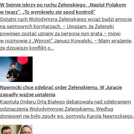
W Sejmie iskrzy po ruchu Zełenskiego. „Napluł Polakom
w twarz”, „To wymknęło się spod kontroli”
Ostatni ruch Wołodymyra Zełenskiego wciąż budzi emocje
na sejmowych korytarzach. – Uważam, że Zełenski
powinien zostać uznany za persona non grata – mówi
w rozmowie z „Wprost” Janusz Kowalski. – Mam wrażenie,
że dzisiejszy konflikt o...
Nawrocki chce odebrać order Zełenskiemu. W Juracie
zapadły ważne ustalenia
Kapituła Orderu Orła Białego debatowała nad odebraniem
odznaczenia Wołodymyrowi Zełenskiemu. Według
doniesień nie było zgody ws. pomysłu Karola Nawrockiego.