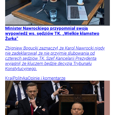
Minister Nawrockiego przypomniał swoją
wypowiedź ws. sędziów TK. „Wielkie kłamstwo
Żurka”
Zbigniew Bogucki zaznaczył, że Karol Nawrocki nigdy
nie zadeklarował, że nie przyjmie ślubowania od
czterech sędziów TK. Szef Kancelarii Prezydenta
wyjaśnił, że kluczem będzie decyzja Trybunału
Konstytucyjnego.
Kraj
Polityka
Opinie i komentarze