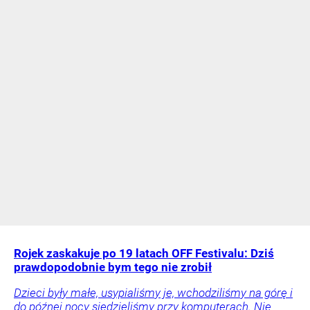
Rojek zaskakuje po 19 latach OFF Festivalu: Dziś
prawdopodobnie bym tego nie zrobił
Dzieci były małe, usypialiśmy je, wchodziliśmy na górę i
do późnej nocy siedzieliśmy przy komputerach. Nie