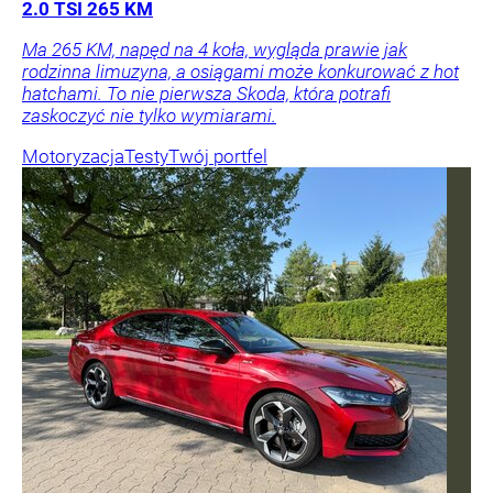
2.0 TSI 265 KM
Ma 265 KM, napęd na 4 koła, wygląda prawie jak
rodzinna limuzyna, a osiągami może konkurować z hot
hatchami. To nie pierwsza Skoda, która potrafi
zaskoczyć nie tylko wymiarami.
Motoryzacja
Testy
Twój portfel