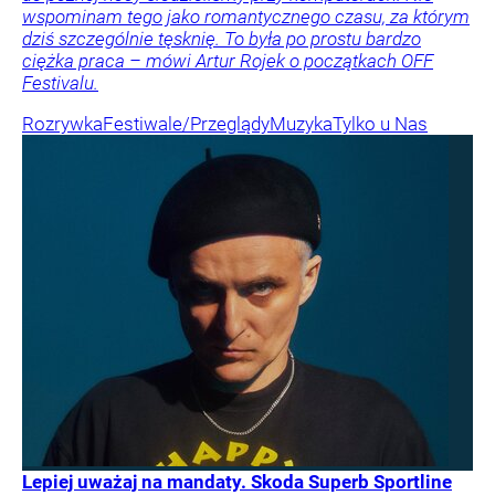
wspominam tego jako romantycznego czasu, za którym
dziś szczególnie tęsknię. To była po prostu bardzo
ciężka praca – mówi Artur Rojek o początkach OFF
Festivalu.
Rozrywka
Festiwale/Przeglądy
Muzyka
Tylko u Nas
Lepiej uważaj na mandaty. Skoda Superb Sportline