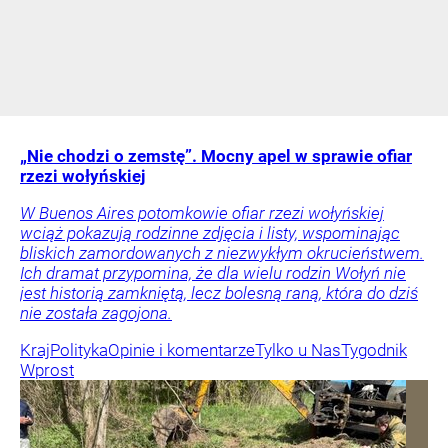
„Nie chodzi o zemstę”. Mocny apel w sprawie ofiar
rzezi wołyńskiej
W Buenos Aires potomkowie ofiar rzezi wołyńskiej
wciąż pokazują rodzinne zdjęcia i listy, wspominając
bliskich zamordowanych z niezwykłym okrucieństwem.
Ich dramat przypomina, że dla wielu rodzin Wołyń nie
jest historią zamkniętą, lecz bolesną raną, która do dziś
nie została zagojona.
Kraj
Polityka
Opinie i komentarze
Tylko u Nas
Tygodnik
Wprost