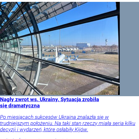
Nagły zwrot ws. Ukrainy. Sytuacja zrobiła
się dramatyczna
Po miesiącach sukcesów Ukraina znalazła się w
trudniejszym położeniu. Na taki stan rzeczy miała seria kilku
decyzji i wydarzeń, które osłabiły Kijów.