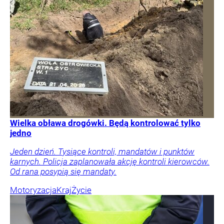
Wielka obława drogówki. Będą kontrolować tylko
jedno
Jeden dzień. Tysiące kontroli, mandatów i punktów
karnych. Policja zaplanowała akcję kontroli kierowców.
Od rana posypią się mandaty.
Motoryzacja
Kraj
Życie