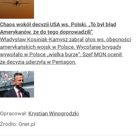
Chaos wokół decyzji USA ws. Polski. „To był błąd
Amerykanów, że do tego doprowadzili”
Władysław Kosiniak-Kamysz zabrał głos ws. obecności
amerykańskich wojsk w Polsce. Wycofanie brygady
wywołało w Polsce „wielką burzę”. Szef MON ocenił,
że decyzja uderzyła w Pentagon.
Opracował:
Krystian Winogrodzki
Źródło:
Onet.pl