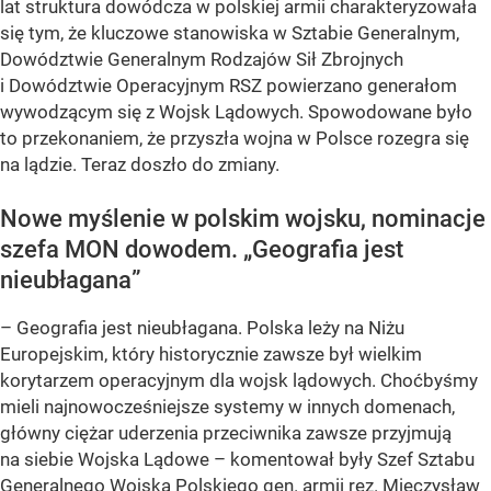
lat struktura dowódcza w polskiej armii charakteryzowała
się tym, że kluczowe stanowiska w Sztabie Generalnym,
Dowództwie Generalnym Rodzajów Sił Zbrojnych
i Dowództwie Operacyjnym RSZ powierzano generałom
wywodzącym się z Wojsk Lądowych. Spowodowane było
to przekonaniem, że przyszła wojna w Polsce rozegra się
na lądzie. Teraz doszło do zmiany.
Nowe myślenie w polskim wojsku, nominacje
szefa MON dowodem. „Geografia jest
nieubłagana”
– Geografia jest nieubłagana. Polska leży na Niżu
Europejskim, który historycznie zawsze był wielkim
korytarzem operacyjnym dla wojsk lądowych. Choćbyśmy
mieli najnowocześniejsze systemy w innych domenach,
główny ciężar uderzenia przeciwnika zawsze przyjmują
na siebie Wojska Lądowe – komentował były Szef Sztabu
Generalnego Wojska Polskiego gen. armii rez. Mieczysław