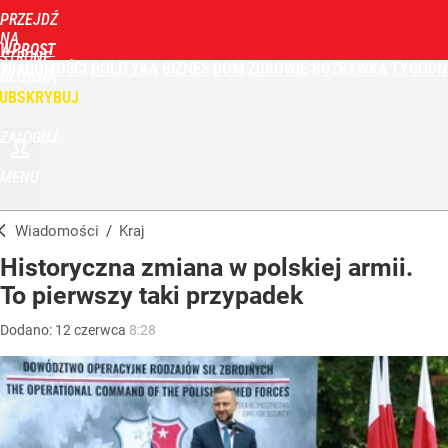
PRZEJDŹ
NA
WPROST
STRONĘ
WIADOMOŚCI
POLITYKA
BIZNES
DOM
ZDROWIE
ROZRYWKA
TYGODN
GŁÓWNĄ
UBSKRYBUJ
ZALOGUJ
MENU
Wiadomości
/
Kraj
Historyczna zmiana w polskiej armii.
To pierwszy taki przypadek
Dodano:
12
czerwca
8:28