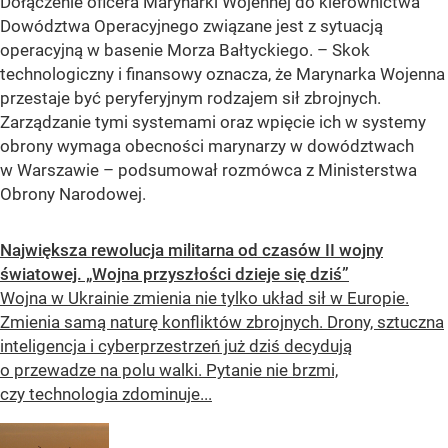
Dołączenie oficera Marynarki Wojennej do kierownictwa
Dowództwa Operacyjnego związane jest z sytuacją
operacyjną w basenie Morza Bałtyckiego. – Skok
technologiczny i finansowy oznacza, że Marynarka Wojenna
przestaje być peryferyjnym rodzajem sił zbrojnych.
Zarządzanie tymi systemami oraz wpięcie ich w systemy
obrony wymaga obecności marynarzy w dowództwach
w Warszawie – podsumował rozmówca z Ministerstwa
Obrony Narodowej.
Największa rewolucja militarna od czasów II wojny
światowej. „Wojna przyszłości dzieje się dziś”
Wojna w Ukrainie zmienia nie tylko układ sił w Europie.
Zmienia samą naturę konfliktów zbrojnych. Drony, sztuczna
inteligencja i cyberprzestrzeń już dziś decydują
o przewadze na polu walki. Pytanie nie brzmi,
czy technologia zdominuje...