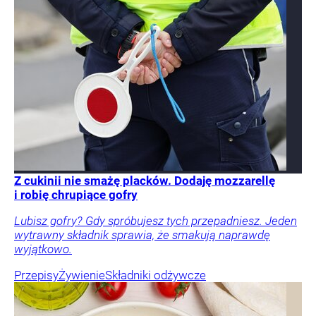
Z cukinii nie smażę placków. Dodaję mozzarellę
i robię chrupiące gofry
Lubisz gofry? Gdy spróbujesz tych przepadniesz. Jeden
wytrawny składnik sprawia, że smakują naprawdę
wyjątkowo.
Przepisy
Żywienie
Składniki odżywcze