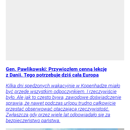
Gen. Pawlikowski: Przywiozłem cenną lekcję
z Danii. Tego potrzebuje dziś cała Europa
Kilka dni spędzonych wakacyjnie w Kopenhadze miało
być przede wszystkim odpoczynkiem. I rzeczywiście
było. Ale jak to często bywa, zawodowe doświadczenie
sprawia, że nawet podczas urlopu trudno całkowicie
przestać obserwować otaczającą rzeczywistość.
Zwłaszcza gdy przez wiele lat odpowiadało się za
bezpieczeństwo państwa.