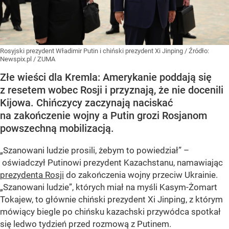
Rosyjski prezydent Władimir Putin i chiński prezydent Xi Jinping
/ Źródło:
Newspix.pl
/
ZUMA
Złe wieści dla Kremla: Amerykanie poddają się
z resetem wobec Rosji i przyznają, że nie docenili
Kijowa. Chińczycy zaczynają naciskać
na zakończenie wojny a Putin grozi Rosjanom
powszechną mobilizacją.
„Szanowani ludzie prosili, żebym to powiedział” –
oświadczył Putinowi prezydent Kazachstanu, namawiając
prezydenta Rosji
do zakończenia wojny przeciw Ukrainie.
„Szanowani ludzie”, których miał na myśli Kasym-Żomart
Tokajew, to głównie chiński prezydent Xi Jinping, z którym
mówiący biegle po chińsku kazachski przywódca spotkał
się ledwo tydzień przed rozmową z Putinem.