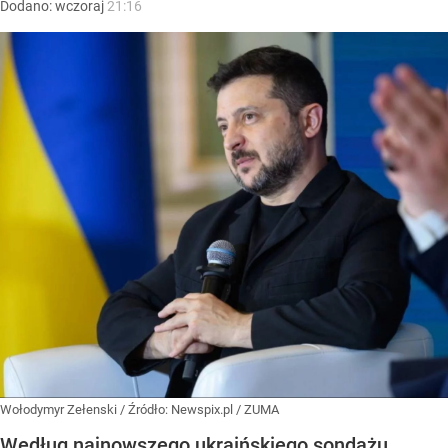
Dodano:
wczoraj
21:16
Wołodymyr Zełenski
/ Źródło:
Newspix.pl
/
ZUMA
Według najnowszego ukraińskiego sondażu