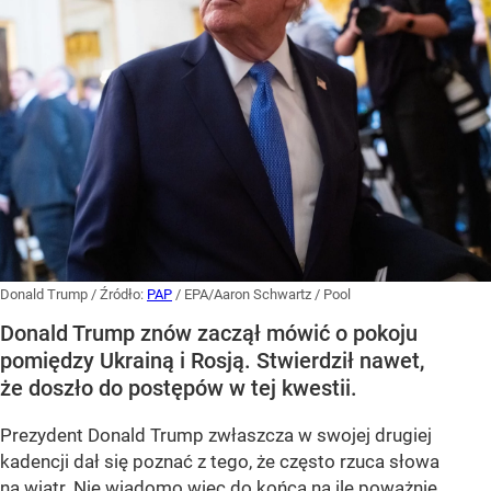
Donald Trump
/ Źródło:
PAP
/
EPA/Aaron Schwartz / Pool
Donald Trump znów zaczął mówić o pokoju
pomiędzy Ukrainą i Rosją. Stwierdził nawet,
że doszło do postępów w tej kwestii.
Prezydent Donald Trump zwłaszcza w swojej drugiej
kadencji dał się poznać z tego, że często rzuca słowa
na wiatr. Nie wiadomo więc do końca na ile poważnie