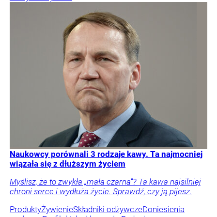
Naukowcy porównali 3 rodzaje kawy. Ta najmocniej
wiązała się z dłuższym życiem
Myślisz, że to zwykła „mała czarna”? Ta kawa najsilniej
chroni serce i wydłuża życie. Sprawdź, czy ją pijesz.
Produkty
Żywienie
Składniki odżywcze
Doniesienia