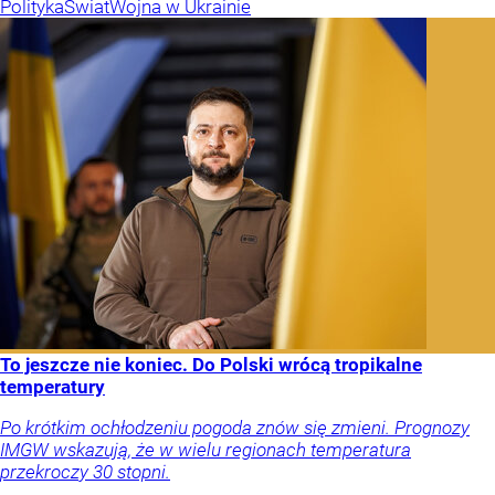
Polityka
Świat
Wojna w Ukrainie
To jeszcze nie koniec. Do Polski wrócą tropikalne
temperatury
Po krótkim ochłodzeniu pogoda znów się zmieni. Prognozy
IMGW wskazują, że w wielu regionach temperatura
przekroczy 30 stopni.