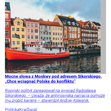
Mocne słowa z Moskwy pod adresem Sikorskiego.
„Chce wciągnąć Polskę do konfliktu”
Rosyjski polityk zareagował na wywiad Radosława
Sikorskiego. – Uważa, że antyrosyjska narracja pomoże
mu zrobić karierę – stwierdził Andriej Kolesnik.
Polityka
Kraj
Świat