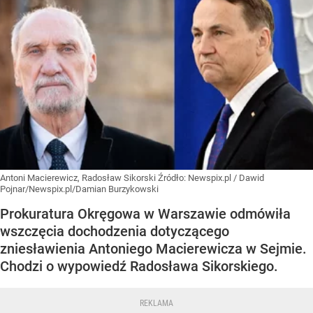
Antoni Macierewicz, Radosław Sikorski
Źródło:
Newspix.pl
/
Dawid
Pojnar/Newspix.pl/Damian Burzykowski
Prokuratura Okręgowa w Warszawie odmówiła
wszczęcia dochodzenia dotyczącego
zniesławienia Antoniego Macierewicza w Sejmie.
Chodzi o wypowiedź Radosława Sikorskiego.