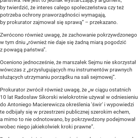
by twierdzić, że interes całego społeczeństwa czy też
potrzeba ochrony praworządności wymagają,
by prokurator zajmował się sprawą” –
przekazano.
Zwrócono również uwagę, że zachowanie pokrzywdzonego
w tym dniu
„również nie daje się żadną miarą pogodzić
z powagą państwa”
.
Oceniono jednocześnie, że marszałek Sejmu nie skorzystał
wówczas z
„przysługujących mu instrumentów prawnych
służących utrzymaniu porządku na sali sejmowej”
.
Prokurator zwrócił również uwagę, że
„w ciągu ostatnich
10 lat Radosław Sikorski wielokrotnie używał w odniesieniu
do Antoniego Macierewicza określenia 'świr' i wypowiedzi
te odbijały się w przestrzeni publicznej szerokim echem,
a mimo to nie odnotowano, by pokrzywdzony podejmował
wobec niego jakiekolwiek kroki prawne”
.