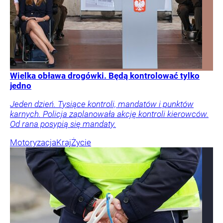
Wielka obława drogówki. Będą kontrolować tylko
jedno
Jeden dzień. Tysiące kontroli, mandatów i punktów
karnych. Policja zaplanowała akcję kontroli kierowców.
Od rana posypią się mandaty.
Motoryzacja
Kraj
Życie