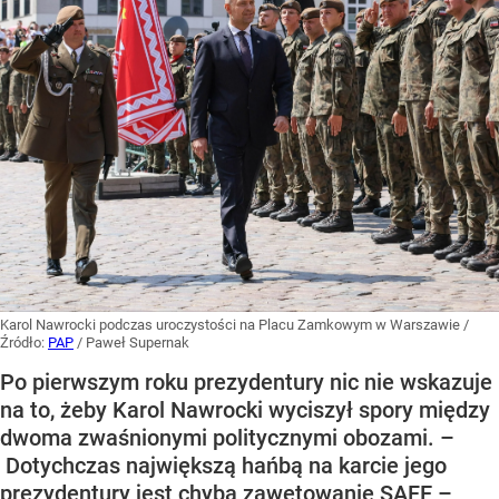
Karol Nawrocki podczas uroczystości na Placu Zamkowym w Warszawie
/
Źródło:
PAP
/
Paweł Supernak
Po pierwszym roku prezydentury nic nie wskazuje
na to, żeby Karol Nawrocki wyciszył spory między
dwoma zwaśnionymi politycznymi obozami. –
Dotychczas największą hańbą na karcie jego
prezydentury jest chyba zawetowanie SAFE –