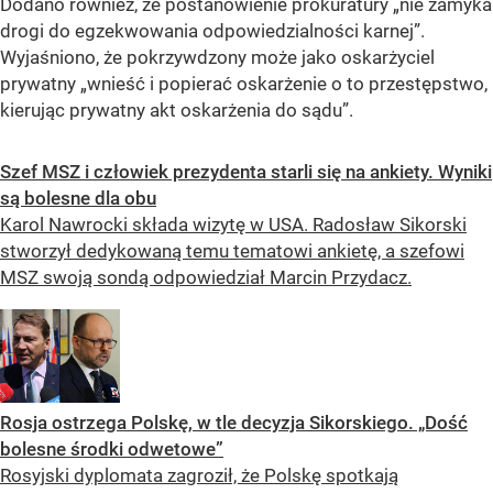
Dodano również, że postanowienie prokuratury
„nie zamyka
drogi do egzekwowania odpowiedzialności karnej”
.
Wyjaśniono, że pokrzywdzony może jako oskarżyciel
prywatny
„wnieść i popierać oskarżenie o to przestępstwo,
kierując prywatny akt oskarżenia do sądu”
.
Szef MSZ i człowiek prezydenta starli się na ankiety. Wyniki
są bolesne dla obu
Karol Nawrocki składa wizytę w USA. Radosław Sikorski
stworzył dedykowaną temu tematowi ankietę, a szefowi
MSZ swoją sondą odpowiedział Marcin Przydacz.
Rosja ostrzega Polskę, w tle decyzja Sikorskiego. „Dość
bolesne środki odwetowe”
Rosyjski dyplomata zagroził, że Polskę spotkają