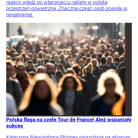
reakcji władz po wtargnięciu rakiety w polską
przestrzeń powietrzną. Znaczna część osób oceniła ją
negatywnie.
Polska flaga na czele Tour de France! Ależ wspaniały
sukces
Katarzyna Niewiadoma-Phinney najszybsza na słynnym