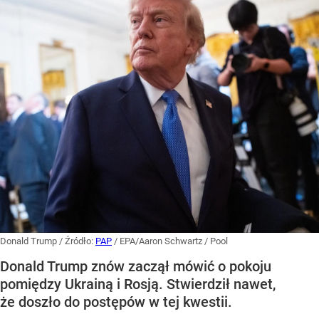
Donald Trump
/ Źródło:
PAP
/
EPA/Aaron Schwartz / Pool
Donald Trump znów zaczął mówić o pokoju
pomiędzy Ukrainą i Rosją. Stwierdził nawet,
że doszło do postępów w tej kwestii.