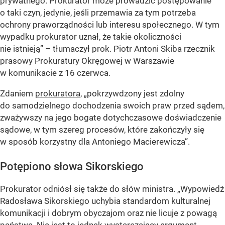
prywatnego. Prokurator może prowadzić postępowanie
o taki czyn, jedynie, jeśli przemawia za tym potrzeba
ochrony praworządności lub interesu społecznego. W tym
wypadku prokurator uznał, że takie okoliczności
nie istnieją”
– tłumaczył prok. Piotr Antoni Skiba rzecznik
prasowy Prokuratury Okręgowej w Warszawie
w komunikacie z 16 czerwca.
Zdaniem
prokuratora
,
„pokrzywdzony jest zdolny
do samodzielnego dochodzenia swoich praw przed sądem,
zważywszy na jego bogate dotychczasowe doświadczenie
sądowe, w tym szereg procesów, które zakończyły się
w sposób korzystny dla Antoniego Macierewicza”
.
Potępiono słowa Sikorskiego
Prokurator odniósł się także do słów ministra.
„Wypowiedź
Radosława Sikorskiego uchybia standardom kulturalnej
komunikacji i dobrym obyczajom oraz nie licuje z powagą
państwa. Nie jest to jednak wystarczający argument,