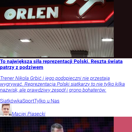
To największa siła reprezentacji Polski. Reszta świata
patrzy z podziwem
Trener Nikola Grbić i jego podopieczni nie przestają
wygrywać. Reprezentacja Polski siatkarzy to nie tylko kilka
nazwisk, ale prawdziwy zespół i grono bohaterów.
Siatkówka
Sport
Tylko u Nas
Maciej
Piasecki