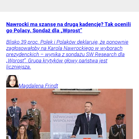
Nawrocki ma szansę na drugą kadencję? Tak ocenili
go Polacy. Sondaż dla „Wprost”
Blisko 39 proc. Polek i Polaków deklaruje, że ponownie
zagłosowałoby na Karola Nawrockiego w wyborach
prezydenckich – wynika z sondażu SW Research dla
„Wprost”. Grupa krytyków głowy państwa jest
liczniejsza.
Magdalena
Frindt