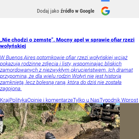
Dodaj jako
źródło w Google
„Nie chodzi o zemstę”. Mocny apel w sprawie ofiar rzezi
wołyńskiej
W Buenos Aires potomkowie ofiar rzezi wołyńskiej wciąż
pokazują rodzinne zdjęcia i listy, wspominając bliskich
zamordowanych z niezwykłym okrucieństwem. Ich dramat
przypomina, że dla wielu rodzin Wołyń nie jest historią
zamkniętą, lecz bolesną raną, która do dziś nie została
zagojona.
Kraj
Polityka
Opinie i komentarze
Tylko u Nas
Tygodnik Wprost