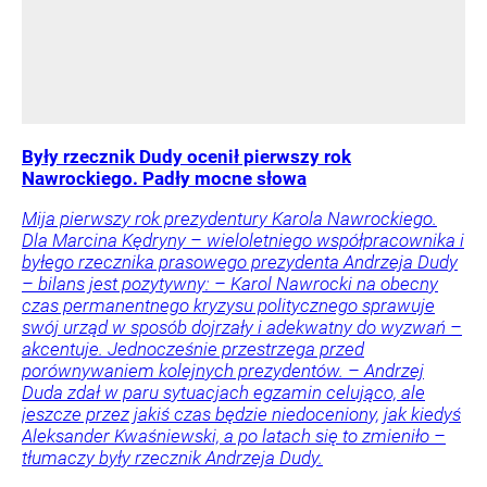
Były rzecznik Dudy ocenił pierwszy rok
Nawrockiego. Padły mocne słowa
Mija pierwszy rok prezydentury Karola Nawrockiego.
Dla Marcina Kędryny – wieloletniego współpracownika i
byłego rzecznika prasowego prezydenta Andrzeja Dudy
– bilans jest pozytywny: – Karol Nawrocki na obecny
czas permanentnego kryzysu politycznego sprawuje
swój urząd w sposób dojrzały i adekwatny do wyzwań –
akcentuje. Jednocześnie przestrzega przed
porównywaniem kolejnych prezydentów. – Andrzej
Duda zdał w paru sytuacjach egzamin celująco, ale
jeszcze przez jakiś czas będzie niedoceniony, jak kiedyś
Aleksander Kwaśniewski, a po latach się to zmieniło –
tłumaczy były rzecznik Andrzeja Dudy.