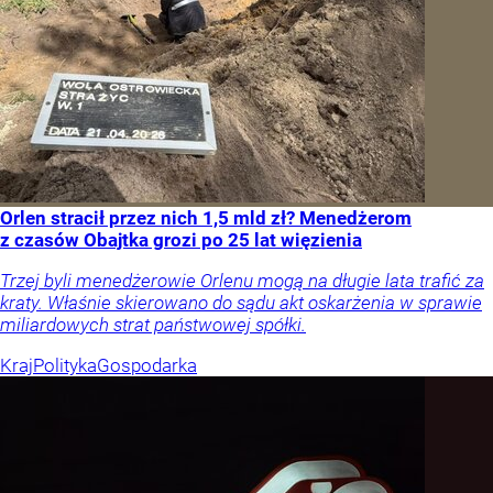
Orlen stracił przez nich 1,5 mld zł? Menedżerom
z czasów Obajtka grozi po 25 lat więzienia
Trzej byli menedżerowie Orlenu mogą na długie lata trafić za
kraty. Właśnie skierowano do sądu akt oskarżenia w sprawie
miliardowych strat państwowej spółki.
Kraj
Polityka
Gospodarka