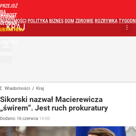
PRZEJDŹ
NA
WPROST
STRONĘ
WIADOMOŚCI
POLITYKA
BIZNES
DOM
ZDROWIE
ROZRYWKA
TYGODN
GŁÓWNĄ
KRAJ
UBSKRYBUJ
ZALOGUJ
MENU
Wiadomości
/
Kraj
Sikorski nazwał Macierewicza
„świrem”. Jest ruch prokuratury
Dodano:
16
czerwca
14:00