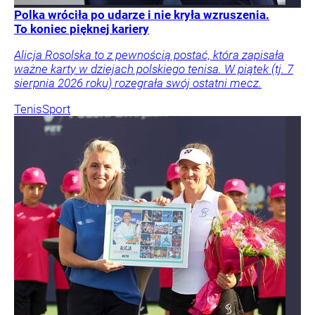
Polka wróciła po udarze i nie kryła wzruszenia.
To koniec pięknej kariery
Alicja Rosolska to z pewnością postać, która zapisała
ważne karty w dziejach polskiego tenisa. W piątek (tj. 7
sierpnia 2026 roku) rozegrała swój ostatni mecz.
Tenis
Sport