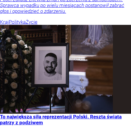
Sprawca wypadku po wielu miesiącach postanowił zabrać
głos i opowiedzieć o zdarzeniu.
Kraj
Polityka
Życie
To największa siła reprezentacji Polski. Reszta świata
patrzy z podziwem