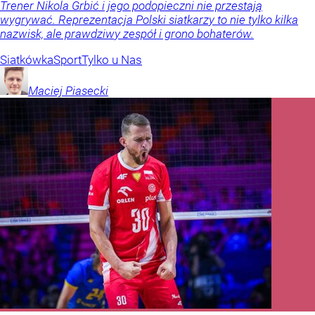
Trener Nikola Grbić i jego podopieczni nie przestają
wygrywać. Reprezentacja Polski siatkarzy to nie tylko kilka
nazwisk, ale prawdziwy zespół i grono bohaterów.
Siatkówka
Sport
Tylko u Nas
Maciej
Piasecki