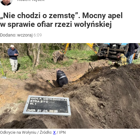
„Nie chodzi o zemstę”. Mocny apel
w sprawie ofiar rzezi wołyńskiej
Dodano:
wczoraj
6:09
Odkrycie na Wołyniu
/ Źródło:
X
/
IPN