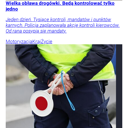
Wielka obława drogówki. Będą kontrolować tylko
jedno
Jeden dzień. Tysiące kontroli, mandatów i punktów
karnych. Policja zaplanowała akcję kontroli kierowców.
Od rana posypią się mandaty.
Motoryzacja
Kraj
Życie