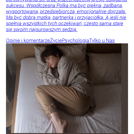
sukcesu. Współczesna Polka ma być piękna, zadbana,
wysportowana, przedsiębiorcza, emocjonalnie dojrzała.
Ma być dobrą matką, partnerką i przyjaciółką. A jeśli nie
spełnia wszystkich tych oczekiwań, często sama staje
się swoim najsurowszym sędzią.
Opinie i komentarze
Życie
Psychologia
Tylko u Nas