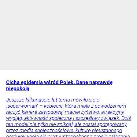
Cicha epidemia wśród Polek. Dane naprawdę
niepokoją
Jeszcze kilkanaście lat temu mówiło się o
„superwoman” – kobiecie, która miała z powodzeniem
łączyć karierę zawodową, macierzyństwo, atrakcyjny
wygląd, aktywność społeczną i szczęśliwy związek. Dziś
ten model nie tylko nie zniknął, ale został spotęgowany
przez media społecznościowe, kulturę nieustannego
porównywania się oraz wszechobecną presję osiągania