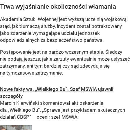
Trwa wyjaśnianie okoliczności włamania
Akademia Sztuki Wojennej jest wyższą uczelnią wojskową,
stąd, jak tłumaczą służby, incydent został potraktowany
jako zdarzenie wymagające udziału jednostek
odpowiedzialnych za bezpieczeństwo państwa.
Postępowanie jest na bardzo wczesnym etapie. Śledczy
nie podają jeszcze, jakie zarzuty ewentualnie może usłyszeć
zatrzymany, ani tym bardziej czy sąd zdecyduje się
na tymczasowe zatrzymanie.
Nowe fakty ws. „Wielkiego Bu”. Szef MSWiA ujawnił
szczegóły
Marcin Kierwiński skomentował akt oskarżenia
dla „Wielkiego Bu”. „Sprawa jest przykładem skutecznych
działań CBŚP” – ocenił szef MSWiA.