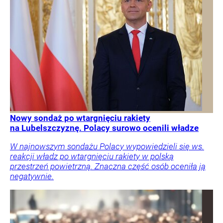
Nowy sondaż po wtargnięciu rakiety
na Lubelszczyznę. Polacy surowo ocenili władze
W najnowszym sondażu Polacy wypowiedzieli się ws.
reakcji władz po wtargnięciu rakiety w polską
przestrzeń powietrzną. Znaczna część osób oceniła ją
negatywnie.