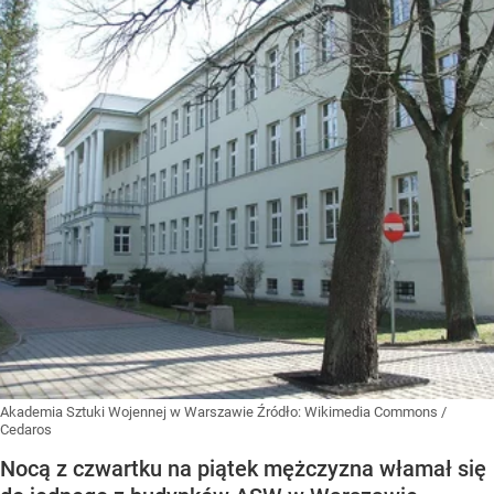
Akademia Sztuki Wojennej w Warszawie
Źródło:
Wikimedia Commons
/
Cedaros
Nocą z czwartku na piątek mężczyzna włamał się