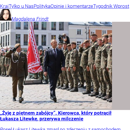
Kraj
Tylko u Nas
Polityka
Opinie i komentarze
Tygodnik Wprost
Magdalena
Frindt
„Żyję z piętnem zabójcy”. Kierowca, który potrącił
Łukasza Litewkę, przerywa milczenie
Poseł Łukasz Litewka zmarł po zderzeniu z samochodem.