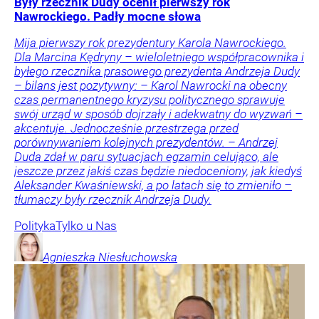
Były rzecznik Dudy ocenił pierwszy rok
Nawrockiego. Padły mocne słowa
Mija pierwszy rok prezydentury Karola Nawrockiego.
Dla Marcina Kędryny – wieloletniego współpracownika i
byłego rzecznika prasowego prezydenta Andrzeja Dudy
– bilans jest pozytywny: – Karol Nawrocki na obecny
czas permanentnego kryzysu politycznego sprawuje
swój urząd w sposób dojrzały i adekwatny do wyzwań –
akcentuje. Jednocześnie przestrzega przed
porównywaniem kolejnych prezydentów. – Andrzej
Duda zdał w paru sytuacjach egzamin celująco, ale
jeszcze przez jakiś czas będzie niedoceniony, jak kiedyś
Aleksander Kwaśniewski, a po latach się to zmieniło –
tłumaczy były rzecznik Andrzeja Dudy.
Polityka
Tylko u Nas
Agnieszka
Niesłuchowska