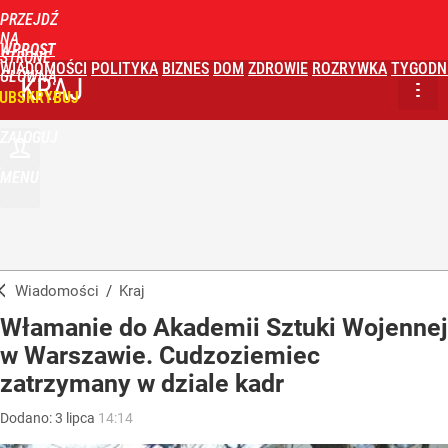
PRZEJDŹ
NA
WPROST
STRONĘ
WIADOMOŚCI
POLITYKA
BIZNES
DOM
ZDROWIE
ROZRYWKA
TYGODN
GŁÓWNĄ
KRAJ
UBSKRYBUJ
ZALOGUJ
MENU
Wiadomości
/
Kraj
Włamanie do Akademii Sztuki Wojennej
w Warszawie. Cudzoziemiec
zatrzymany w dziale kadr
Dodano:
3
lipca
14:14