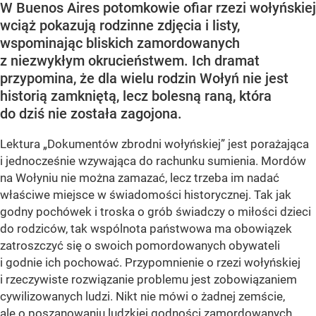
W Buenos Aires potomkowie ofiar rzezi wołyńskiej
wciąż pokazują rodzinne zdjęcia i listy,
wspominając bliskich zamordowanych
z niezwykłym okrucieństwem. Ich dramat
przypomina, że dla wielu rodzin Wołyń nie jest
historią zamkniętą, lecz bolesną raną, która
do dziś nie została zagojona.
Lektura „Dokumentów zbrodni wołyńskiej” jest porażająca
i jednocześnie wzywająca do rachunku sumienia. Mordów
na Wołyniu nie można zamazać, lecz trzeba im nadać
właściwe miejsce w świadomości historycznej. Tak jak
godny pochówek i troska o grób świadczy o miłości dzieci
do rodziców, tak wspólnota państwowa ma obowiązek
zatroszczyć się o swoich pomordowanych obywateli
i godnie ich pochować. Przypomnienie o rzezi wołyńskiej
i rzeczywiste rozwiązanie problemu jest zobowiązaniem
cywilizowanych ludzi. Nikt nie mówi o żadnej zemście,
ale o poszanowaniu ludzkiej godności zamordowanych,