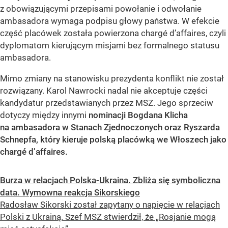
z obowiązującymi przepisami powołanie i odwołanie
ambasadora wymaga podpisu głowy państwa. W efekcie
część placówek została powierzona chargé d’affaires, czyli
dyplomatom kierującym misjami bez formalnego statusu
ambasadora.
Mimo zmiany na stanowisku prezydenta konflikt nie został
rozwiązany. Karol Nawrocki nadal nie akceptuje części
kandydatur przedstawianych przez MSZ. Jego sprzeciw
dotyczy między innymi
nominacji Bogdana Klicha
na ambasadora w Stanach Zjednoczonych oraz Ryszarda
Schnepfa, który kieruje polską placówką we Włoszech jako
chargé d’affaires.
Burza w relacjach Polska-Ukraina. Zbliża się symboliczna
data. Wymowna reakcja Sikorskiego
Radosław Sikorski został zapytany o napięcie w relacjach
Polski z Ukrainą. Szef MSZ stwierdził, że „Rosjanie mogą