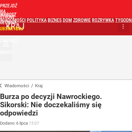
PRZEJDŹ
NA
WPROST
STRONĘ
WIADOMOŚCI
POLITYKA
BIZNES
DOM
ZDROWIE
ROZRYWKA
TYGODN
GŁÓWNĄ
KRAJ
UBSKRYBUJ
ZALOGUJ
MENU
Wiadomości
/
Kraj
Burza po decyzji Nawrockiego.
Sikorski: Nie doczekaliśmy się
odpowiedzi
Dodano:
6
lipca
15:07