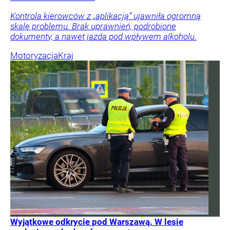
Kontrola kierowców z „aplikacją” ujawniła ogromną
skalę problemu. Brak uprawnień, podrobione
dokumenty, a nawet jazda pod wpływem alkoholu.
Motoryzacja
Kraj
Wyjątkowe odkrycie pod Warszawą. W lesie