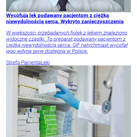
Wycofują lek podawany pacjentom z ciężką
niewydolnością serca. Wykryto zanieczyszczenia
W większości przebadanych fiolek z lekiem znaleziono
widoczne cząstki. To preparat podawany pacjentom z
ciężką niewydolnością serca. GIF natychmiast wycofał
jego jedyną serię dostępną w Polsce.
Strefa Pacjenta
Leki