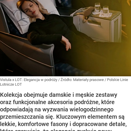
Vistula x LOT: Elegancja w podróży
/ Źródło:
Materiały prasowe
/
Polskie Linie
Lotnicze LOT
Kolekcja obejmuje damskie i męskie zestawy
oraz funkcjonalne akcesoria podróżne, które
odpowiadają na wyzwania wielogodzinnego
przemieszczania się. Kluczowym elementem są
lekkie, komfortowe fasony i dopracowane detale,