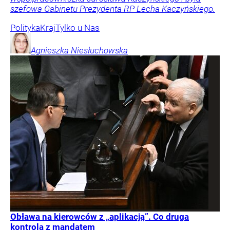
szefowa Gabinetu Prezydenta RP Lecha Kaczyńskiego.
Polityka
Kraj
Tylko u Nas
Agnieszka
Niesłuchowska
Obława na kierowców z „aplikacją”. Co druga
kontrola z mandatem