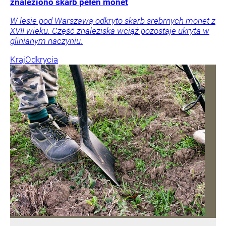
znaleziono skarb pełen monet
W lesie pod Warszawą odkryto skarb srebrnych monet z
XVII wieku. Część znaleziska wciąż pozostaje ukryta w
glinianym naczyniu.
Kraj
Odkrycia