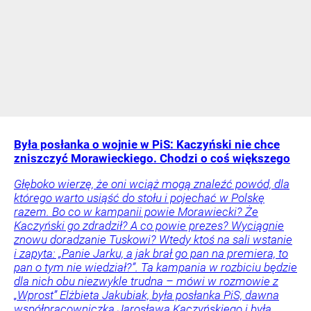
Była posłanka o wojnie w PiS: Kaczyński nie chce
zniszczyć Morawieckiego. Chodzi o coś większego
Głęboko wierzę, że oni wciąż mogą znaleźć powód, dla
którego warto usiąść do stołu i pojechać w Polskę
razem. Bo co w kampanii powie Morawiecki? Że
Kaczyński go zdradził? A co powie prezes? Wyciągnie
znowu doradzanie Tuskowi? Wtedy ktoś na sali wstanie
i zapyta: „Panie Jarku, a jak brał go pan na premiera, to
pan o tym nie wiedział?”. Ta kampania w rozbiciu będzie
dla nich obu niezwykle trudna – mówi w rozmowie z
„Wprost” Elżbieta Jakubiak, była posłanka PiS, dawna
współpracowniczka Jarosława Kaczyńskiego i była