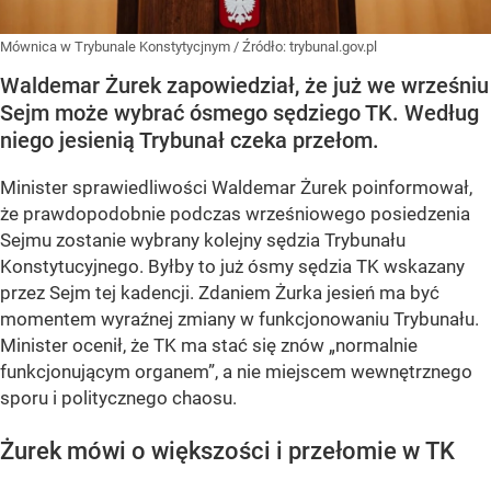
Mównica w Trybunale Konstytycjnym
/ Źródło:
trybunal.gov.pl
Waldemar Żurek zapowiedział, że już we wrześniu
Sejm może wybrać ósmego sędziego TK. Według
niego jesienią Trybunał czeka przełom.
Minister sprawiedliwości Waldemar Żurek poinformował,
że
prawdopodobnie podczas wrześniowego posiedzenia
Sejmu
zostanie wybrany kolejny sędzia Trybunału
Konstytucyjnego. Byłby to już
ósmy sędzia TK wskazany
przez Sejm tej kadencji
. Zdaniem Żurka jesień ma być
momentem wyraźnej zmiany w funkcjonowaniu Trybunału.
Minister ocenił, że TK ma stać się znów
„normalnie
funkcjonującym organem”
, a nie miejscem wewnętrznego
sporu i politycznego chaosu.
Żurek mówi o większości i przełomie w TK